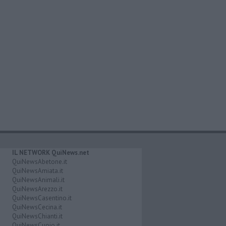
IL NETWORK QuiNews.net
QuiNewsAbetone.it
QuiNewsAmiata.it
QuiNewsAnimali.it
QuiNewsArezzo.it
QuiNewsCasentino.it
QuiNewsCecina.it
QuiNewsChianti.it
QuiNewsCuoio.it