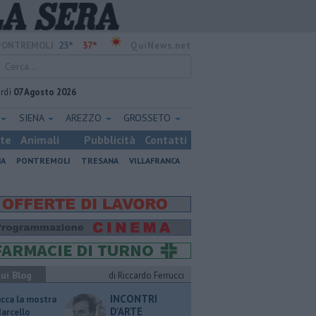
23°
37°
PONTREMOLI
QuiNews.net
rdì
07 Agosto 2026
SIENA
AREZZO
GROSSETO
ste
Animali
Pubblicità
Contatti
NA
PONTREMOLI
TRESANA
VILLAFRANCA
ui Blog
di Riccardo Ferrucci
INCONTRI
ucca la mostra
D'ARTE
Marcello