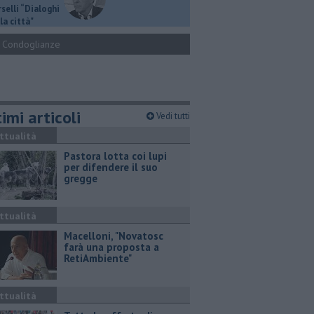
selli “Dialoghi
la città"
Condoglianze
imi articoli
Vedi tutti
ttualità
Pastora lotta coi lupi
per difendere il suo
gregge
ttualità
Macelloni, "Novatosc
farà una proposta a
RetiAmbiente"
ttualità