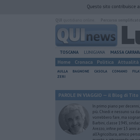
Questo sito contribuisce 
QUI
quotidiano online.
Percorso semplificat
TOSCANA
LUNIGIANA
MASSA CARRAR
Home
Cronaca
Politica
Attualità
AULLA
BAGNONE
CASOLA
COMANO
FIL
ZERI
PAROLE IN VIAGGIO — il Blog di Tito 
In primo piano per decenni, 
più. Chiedi e nessuno sa dar
vorrebbero fare, ma sognano
Barbini, classe 1945, sindac
Arezzo, infine per 15 anni 
all’Agricoltura, amico perso
questo e intraprende un via