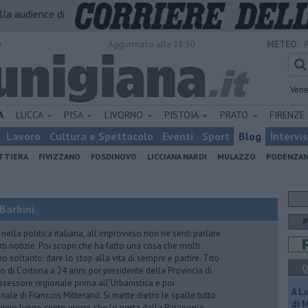
alla audience di
o
Aggiornato alle 18:50
METEO:
Vene
A
LUCCA
PISA
LIVORNO
PISTOIA
PRATO
FIRENZE
Lavoro
Cultura e Spettacolo
Eventi
Sport
Blog
Intervi
ATTIERA
FIVIZZANO
FOSDINOVO
LICCIANA NARDI
MULAZZO
PODENZA
Barbini
nella politica italiana, all’improvviso non ne senti parlare
ti notizie. Poi scopri che ha fatto una cosa che molti
 soltanto: dare lo stop alla vita di sempre e partire. Tito
Q
o di Cortona a 24 anni, poi presidente della Provincia di
assessore regionale prima all’Urbanistica e poi
A L
nale di Francois Mitterand. Si mette dietro le spalle tutto
di 
ggio lungo cento giorni, che lo porta dalla Patagonia