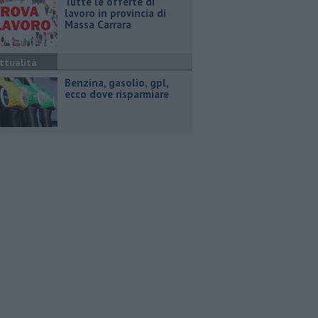
​Tutte le offerte di
lavoro in provincia di
Massa Carrara
ttualità
​Benzina, gasolio, gpl,
ecco dove risparmiare