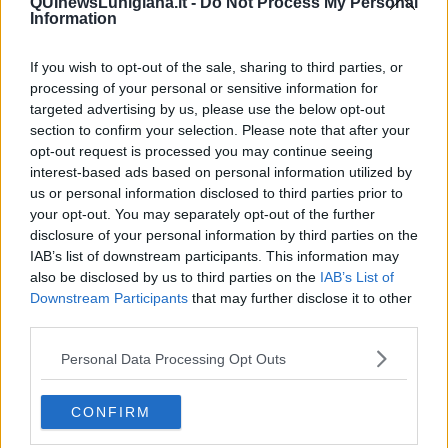
QUInewsLunigiana.it -
Do Not Process My Personal
Information
If you wish to opt-out of the sale, sharing to third parties, or
processing of your personal or sensitive information for
targeted advertising by us, please use the below opt-out
section to confirm your selection. Please note that after your
Le cascate di Iguazù - foto Blue Lama
Nel 2020, in piena pandemia di Covid-19, le cascate di Iguazù
opt-out request is processed you may continue seeing
affrontarono un periodo di
impressionante siccità
: il flusso del
interest-based ads based on personal information utilized by
fiume Paranà diminuì da 1.500 metri cubi d'acqua al secondo a
us or personal information disclosed to third parties prior to
meno di 300. La quasi totalità dei salti d'acqua si prosciugò. Le
your opt-out. You may separately opt-out of the further
autorità del Parco nazionale dichiararono che si trattava di un
disclosure of your personal information by third parties on the
fenomeno ciclico
che si ripeteva ogni 10-15 anni ma che non era
IAB’s list of downstream participants. This information may
mai stata registrata una siccità così
estrema
.
also be disclosed by us to third parties on the
IAB’s List of
Downstream Participants
that may further disclose it to other
Nei mesi successivi l'emergenza lentamente rientrò, il fiume
third parties.
ricominciò a ingrossarsi e recuperò la portata usuale. Nel 2023 si è
però verificato il fenomeno opposto: la portata del Paranà è
Personal Data Processing Opt Outs
aumentata fino a
superare di 16 volte
il livello consueto e l'acqua
arrivò addirittura a
sommergere
, per qualche settimana, le
passerelle per i visitatori.
CONFIRM