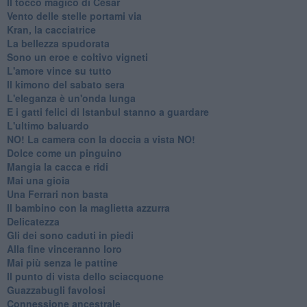
Il tocco magico di César
Vento delle stelle portami via
Kran, la cacciatrice
La bellezza spudorata
Sono un eroe e coltivo vigneti
L'amore vince su tutto
Il kimono del sabato sera
L'eleganza è un'onda lunga
E i gatti felici di Istanbul stanno a guardare
L'ultimo baluardo
NO! La camera con la doccia a vista NO!
Dolce come un pinguino
Mangia la cacca e ridi
Mai una gioia
Una Ferrari non basta
Il bambino con la maglietta azzurra
Delicatezza
Gli dei sono caduti in piedi
Alla fine vinceranno loro
Mai più senza le pattine
Il punto di vista dello sciacquone
Guazzabugli favolosi
Connessione ancestrale