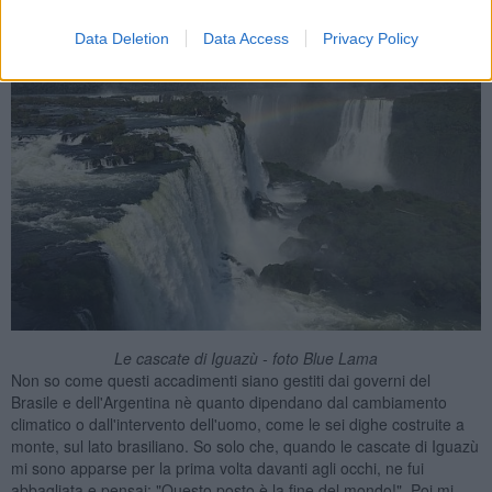
Data Deletion
Data Access
Privacy Policy
Le cascate di Iguazù - foto Blue Lama
Non so come questi accadimenti siano gestiti dai governi del
Brasile e dell'Argentina nè quanto dipendano dal cambiamento
climatico o dall'intervento dell'uomo, come le sei dighe costruite a
monte, sul lato brasiliano. So solo che, quando le cascate di Iguazù
mi sono apparse per la prima volta davanti agli occhi, ne fui
abbagliata e pensai: "Questo posto è la fine del mondo!". Poi mi