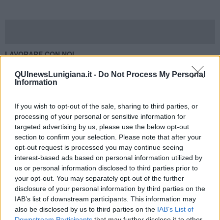
______________________________________________
LAVORARE CON NOI
come fare
QUInewsLunigiana.it -
Do Not Process My Personal
Information
GIORNALISTI-EDITOR e COLLABORATORI
Se hai voglia di raccontare il tuo territorio, hai confidenza con i
social network e sei interessato ad entrare nel mondo del
If you wish to opt-out of the sale, sharing to third parties, or
giornalismo, i quotidiani on line QuiNews.net ti offrono la possibilità
processing of your personal or sensitive information for
di collaborare e di accumulare esperienza in affiancamento ad un
targeted advertising by us, please use the below opt-out
giornalista professionista.
section to confirm your selection. Please note that after your
Chi è interessato può inviare il proprio C.V. all'indirizzo email
opt-out request is processed you may continue seeing
direzione@quinews.net
interest-based ads based on personal information utilized by
us or personal information disclosed to third parties prior to
WEB PROMOTER -
AGENTI COMMERCIALI
your opt-out. You may separately opt-out of the further
Ricerchiamo persone da inserire nell’area commerciale del network
disclosure of your personal information by third parties on the
QuiNews che oltre ai quotidiani online propone alle imprese ed agli
IAB’s list of downstream participants. This information may
enti vari servizi di comunicazione.
also be disclosed by us to third parties on the
IAB’s List of
La figura del web promoter svolgerà un’azione di vendita e
Downstream Participants
that may further disclose it to other