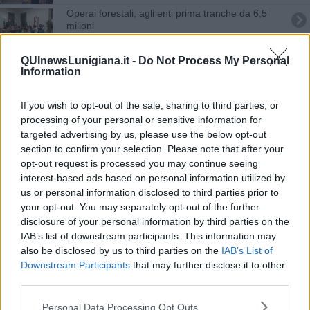
Operai forestali, agli enti prima tranche da 6,5
milioni
Docenti di religione, concorso per 6.428 cattedre
QUInewsLunigiana.it -
Do Not Process My Personal
Information
Poste cerca portalettere, assunzioni anche in
Toscana
If you wish to opt-out of the sale, sharing to third parties, or
L'occupazione cresce, le figure più richieste
processing of your personal or sensitive information for
targeted advertising by us, please use the below opt-out
Operai specializzati, una chimera per le imprese
section to confirm your selection. Please note that after your
opt-out request is processed you may continue seeing
Crollo dei lavoratori, quasi 150mila in meno fra 10
interest-based ads based on personal information utilized by
anni
us or personal information disclosed to third parties prior to
Poste cerca portalettere, aperte le selezioni
your opt-out. You may separately opt-out of the further
disclosure of your personal information by third parties on the
Cinema internazionale, casting in Toscana
IAB’s list of downstream participants. This information may
also be disclosed by us to third parties on the
IAB’s List of
Un bando per salvare la storica segheria
Downstream Participants
that may further disclose it to other
third parties.
Poste cerca portalettere, come candidarsi
Personal Data Processing Opt Outs