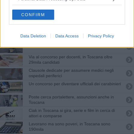
La Finanza cerca 1.330 allievi, ecco il concorso
CONFIRM
Corso gratuito per aspiranti restauratori
Più toscani occupati, cresce il lavoro stabile
Data Deletion
Data Access
Privacy Policy
Concorso guardia di finanza, i posti disponibili
Via al concorso per docenti, in Toscana oltre
29mila candidati
Clausole dedicate per assumere medici negli
ospedali periferici
Un concorso per diventare ufficiali dei carabinieri
Poste cerca portalettere, assunzioni anche in
Toscana
Ciak in Toscana si gira, serie e film in cerca di
attori e comparse
Lavorano ma sono poveri, in Toscana sono
190mila