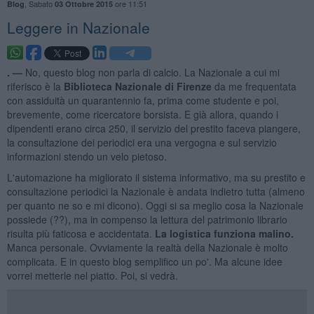
,
Sabato
ore 11:51
Blog
03 Ottobre 2015
​Leggere in Nazionale
. —
No, questo blog non parla di calcio. La Nazionale a cui mi
riferisco è la
Biblioteca Nazionale di Firenze
da me frequentata
con assiduità un quarantennio fa, prima come studente e poi,
brevemente, come ricercatore borsista. E già allora, quando i
dipendenti erano circa 250, il servizio del prestito faceva piangere,
la consultazione dei periodici era una vergogna e sul servizio
informazioni stendo un velo pietoso.
L'automazione ha migliorato il sistema informativo, ma su prestito e
consultazione periodici la Nazionale è andata indietro tutta (almeno
per quanto ne so e mi dicono). Oggi si sa meglio cosa la Nazionale
possiede (??), ma in compenso la lettura del patrimonio librario
risulta più faticosa e accidentata.
La logistica funziona malino.
Manca personale. Ovviamente la realtà della Nazionale è molto
complicata. E in questo blog semplifico un po'. Ma alcune idee
vorrei metterle nel piatto. Poi, si vedrà.