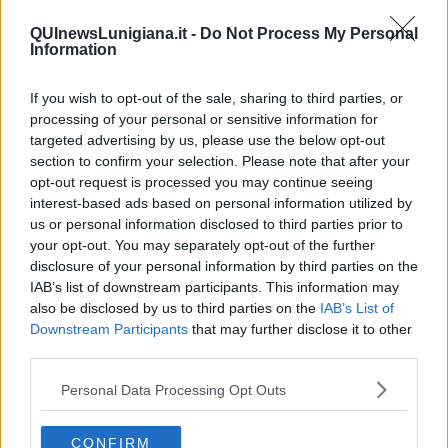
dipendenti di un'azienda privata con buone capacità professionali.
Perché la Nazionale, che alla fin fine non è altro che un grande
QUInewsLunigiana.it -
Do Not Process My Personal
magazzino pieno di oggetti molto simili tra di loro, se sarà affidata
Information
ad un'azienda privata potrà definire e forse centrare obiettivi chiari,
limitati e ben definiti, ovvero: ricevere libri e riviste, catalogarli
If you wish to opt-out of the sale, sharing to third parties, or
celermente, facilitarne prestito e consultazione.
Tutto qui.
processing of your personal or sensitive information for
3) Naturalmente una scelta di questo tipo solleverebbe un bel po' di
targeted advertising by us, please use the below opt-out
polemiche. Ma per cambiare la macchina statale prima di tutto
section to confirm your selection. Please note that after your
occorre forza politica (cioè capacità di cambiare e resistere alle
opt-out request is processed you may continue seeing
polemiche dei conservatori). E presto vedremo se questo governo
interest-based ads based on personal information utilized by
ne ha e se saprà mettere in campo atti innovativi (modello
us or personal information disclosed to third parties prior to
Marchionne
per intenderci). Sui musei statali si sta muovendo.
your opt-out. You may separately opt-out of the further
L'auspicio è che si passi anche alle biblioteche. Se questo accadrà,
disclosure of your personal information by third parties on the
l'altra cosa importante è che le imprese culturali accettino la sfida,
IAB’s list of downstream participants. This information may
perché spesso anche i privati preferiscono misurarsi con appalti
also be disclosed by us to third parties on the
IAB’s List of
facili, dove si gioca sui ribassi e sulle buone relazioni tra imprese,
Downstream Participants
that may further disclose it to other
più che sulle capacità organizzative e sull'innovazione dei servizi,
third parties.
che sono conquiste difficili e faticose da ottenere. Perché,
diciamocelo, spendere meno e far funzionare meglio un servizio,
Personal Data Processing Opt Outs
equivale a far schizzare in alto la produttività del lavoro, ovvero far
lavorare di più e meglio i dipendenti. Ma una cosa è dirlo. Un'altra è
realizzarlo.
CONFIRM