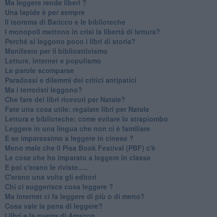
Ma leggere rende liberi ?
​Una lapide è per sempre
Il teorema di Baricco e le biblioteche
I monopoli mettono in crisi la libertà di lettura?
​Perché si leggono poco i libri di storia?
​Manifesto per il biblioattivismo
Letture, internet e populismo
​Le parole scomparse
​Paradossi e dilemmi dei critici antipatici
Ma i terroristi leggono?
​Che fare dei libri ricevuti per Natale?
​Fate una cosa utile: regalate libri per Natale
​Lettura e biblioteche: come evitare lo strapiombo
Leggere in una lingua che non ci è familiare
​E se imparassimo a leggere in cinese ?
​Meno male che il Pisa Book Festival (PBF) c'è
​Le cose che ho imparato a leggere in classe
​E poi c'erano le riviste.....
​C'erano una volta gli editori
​Chi ci suggerisce cosa leggere ?
​Ma internet ci fa leggere di più o di meno?
​Cosa vale la pena di leggere?
I libri e la guerra di Amazon