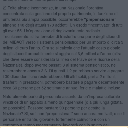
2) Tolte alcune incombenze, in una Nazionale fiorentina
concentrata sulla gestione del proprio patrimonio, in funzione di
un'utenza più ampia possibile, occorrerebbe
“prepensionare”
almeno 140 degli attuali 170 addetti. Un esodo “incentivato” di tutti
gli over 55. Un'operazione di ringiovanimento radicale.
Tecnicamente: si tratterebbe di trasferire una parte degli stipendi
del MIBACT verso il sistema pensionistico per un importo di circa 3
milioni di euro l'anno. Ora se si calcola che l'attuale costo globale
degli stipendi probabilmente si aggira sui 6,6 milioni all'anno (cifra
che deve essere considerata la linea del Piave delle risorse della
Nazionale), dopo averne passati 3 al sistema pensionistico, ne
resterebbero ancora 3,6. Di questi 1,2 potrebbero servire a pagare
i 30 dipendenti che resterebbero. Gli altri soldi, pari a 2 milioni,
trasferiti in prestazioni, potrebbero bastare a pagare decentemente
circa 60 persone per 52 settimane annue, ferie e malattie incluse.
Naturalmente parlo di personale assunto da un'impresa culturale
vincitrice di un appalto almeno quinquennale (o a più lunga gittata,
se possibile). Possono bastare 90 persone per gestire la
Nazionale? Si, se i non “prepensionati” sono ancora motivati; e se il
personale entrante, giovane, fortemente coinvolto e con un
contratto a tempo indeterminato, lavorerà con lo spirito dei