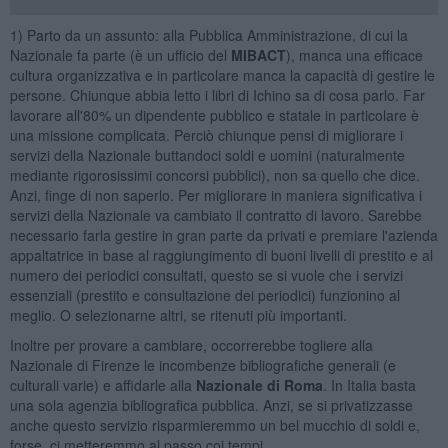
1) Parto da un assunto: alla Pubblica Amministrazione, di cui la
Nazionale fa parte (è un ufficio del
MIBACT
), manca una efficace
cultura organizzativa e in particolare manca la capacità di gestire le
persone. Chiunque abbia letto i libri di Ichino sa di cosa parlo. Far
lavorare all'80% un dipendente pubblico e statale in particolare è
una missione complicata. Perciò chiunque pensi di migliorare i
servizi della Nazionale buttandoci soldi e uomini (naturalmente
mediante rigorosissimi concorsi pubblici), non sa quello che dice.
Anzi, finge di non saperlo. Per migliorare in maniera significativa i
servizi della Nazionale va cambiato il contratto di lavoro. Sarebbe
necessario farla gestire in gran parte da privati e premiare l'azienda
appaltatrice in base al raggiungimento di buoni livelli di prestito e al
numero dei periodici consultati, questo se si vuole che i servizi
essenziali (prestito e consultazione dei periodici) funzionino al
meglio. O selezionarne altri, se ritenuti più importanti.
Inoltre per provare a cambiare, occorrerebbe togliere alla
Nazionale di Firenze le incombenze bibliografiche generali (e
culturali varie) e affidarle alla
Nazionale di Roma
. In Italia basta
una sola agenzia bibliografica pubblica. Anzi, se si privatizzasse
anche questo servizio risparmieremmo un bel mucchio di soldi e,
forse, ci metteremmo al passo coi tempi.