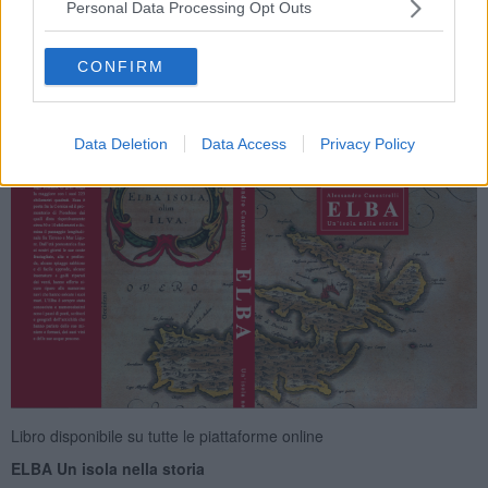
Personal Data Processing Opt Outs
amichevoli con i cartografi europei e con navigatori e viaggiatori.
Ortelius è il primo a citare le sue fonti per le carte menzionando i
nomi degli autori cui ha affidato gli studi e le realizzazioni
CONFIRM
iconografiche.
_____________________
Data Deletion
Data Access
Privacy Policy
Libro disponibile su tutte le piattaforme online
ELBA Un isola nella storia