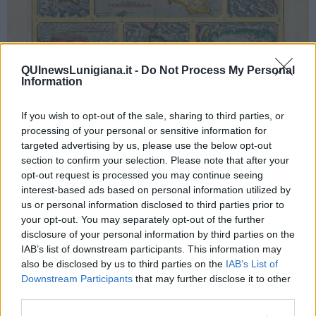
QUInewsLunigiana.it -
Do Not Process My Personal
Information
If you wish to opt-out of the sale, sharing to third parties, or
L'Elba ne "L'isolario" di Abraham Ortels, Ortelius
processing of your personal or sensitive information for
Le isole rappresentate, evidentemente le più note, sono: Corfù,
targeted advertising by us, please use the below opt-out
Zerbi
, insula olim Lotophagitis
, Sardinia, Elba, Malta olim
Melita
section to confirm your selection. Please note that after your
Insula
.
opt-out request is processed you may continue seeing
Abraham Ortelius è autore di
“
Insularum aliquot Maris Mediterranei
interest-based ads based on personal information utilized by
Descriptio, Sicilia insula descripta à Iacobo Castaldo”.
us or personal information disclosed to third parties prior to
your opt-out. You may separately opt-out of the further
Ortels, Oertel, latinizzato Abrahamus Ortelius, che è il fondatore
disclosure of your personal information by third parties on the
della cartografia fiamminga, si stabilisce ad Anversa, il grande porto
IAB’s list of downstream participants. This information may
delle Diciassette Province olandesi, come editore e cartografo.
also be disclosed by us to third parties on the
IAB’s List of
Viaggia molto e pubblica nel 1564 una carta del mondo in Otto fogli
Downstream Participants
that may further disclose it to other
che conosce un grande successo. Il suo modo di lavorare è
third parties.
sensibilmente differente del suo rivale e amico Mercatore: Ortelius
redige le carte per mezzo dei suoi contatti professionali o