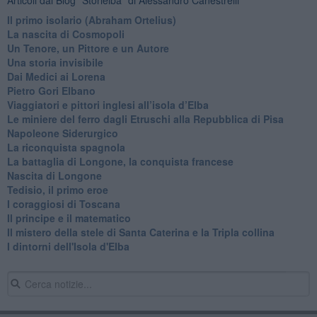
Articoli dal Blog “Storielba” di Alessandro Canestrelli
Il primo isolario (Abraham Ortelius)
La nascita di Cosmopoli
​Un Tenore, un Pittore e un Autore
Una storia invisibile
Dai Medici ai Lorena
​Pietro Gori Elbano
​Viaggiatori e pittori inglesi all’isola d’Elba
Le miniere del ferro dagli Etruschi alla Repubblica di Pisa
​Napoleone Siderurgico
​La riconquista spagnola
​La battaglia di Longone, la conquista francese
Nascita di Longone
Tedisio, il primo eroe
I coraggiosi di Toscana
Il principe e il matematico
Il mistero della stele di Santa Caterina e la Tripla collina
I dintorni dell'Isola d'Elba