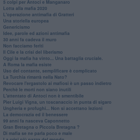
​5 colpi per Antoci e Manganaro
Lotta alla mafia 2020
L'operazione antimafia di Gratteri
Una storiella europea
Genericismo
Idee, parole ed azioni antimafia
30 anni fa cadeva il muro
Non facciamo feriti
Il Cile e la crisi del liberismo
Oggi la mafia ha vinto... Una battaglia cruciale.
A Roma la mafia esiste
Uso del contante, semplificare è complicato
La Turchia rimarrà nella Nato?
Revocare l'ergastolo ai mafiosi è un passo indietro
Perchè le morti non siano inutili
L'attentato di Antoci non è smentibile
Pier Luigi Vigna, un toscanaccio in punta di sigaro
Ungheria e profughi... Non si accettano lezioni
La democrazia ed il benessere
99 anni fa nasceva Caponnetto
Gran Bretagna o Piccola Bretagna ?
Di mafia se ne parla poco e male
La crisi più pazza del mondo.