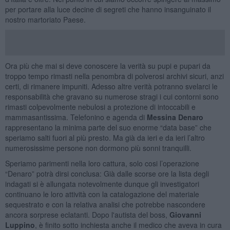
per portare alla luce decine di segreti che hanno insanguinato il
nostro martoriato Paese.
Ora più che mai si deve conoscere la verità su pupi e pupari da
troppo tempo rimasti nella penombra di polverosi archivi sicuri, anzi
certi, di rimanere impuniti. Adesso altre verità potranno svelarci le
responsabilità che gravano su numerose stragi i cui contorni sono
rimasti colpevolmente nebulosi a protezione di intoccabili e
mammasantissima. Telefonino e agenda di
Messina Denaro
rappresentano la minima parte del suo enorme “data base” che
speriamo salti fuori al più presto. Ma già da ieri e da ieri l’altro
numerosissime persone non dormono più sonni tranquilli.
Speriamo parimenti nella loro cattura, solo cosi l’operazione
“Denaro” potrà dirsi conclusa: Già dalle scorse ore la lista degli
indagati si è allungata notevolmente dunque gli investigatori
continuano le loro attività con la catalogazione del materiale
sequestrato e con la relativa analisi che potrebbe nascondere
ancora sorprese eclatanti. Dopo l'autista del boss,
Giovanni
Luppino
, è finito sotto inchiesta anche il medico che aveva in cura