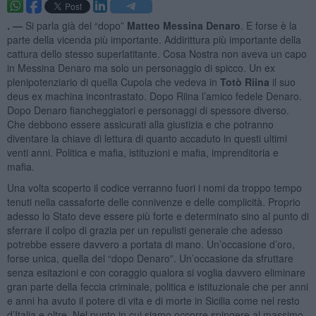
. —
Si parla già del “dopo”
Matteo Messina Denaro
. E forse è la
parte della vicenda più importante. Addirittura più importante della
cattura dello stesso superlatitante. Cosa Nostra non aveva un capo
in Messina Denaro ma solo un personaggio di spicco. Un ex
plenipotenziario di quella Cupola che vedeva in
Totò Riina
il suo
deus ex machina incontrastato. Dopo Riina l’amico fedele Denaro.
Dopo Denaro fiancheggiatori e personaggi di spessore diverso.
Che debbono essere assicurati alla giustizia e che potranno
diventare la chiave di lettura di quanto accaduto in questi ultimi
venti anni. Politica e mafia, istituzioni e mafia, imprenditoria e
mafia.
Una volta scoperto il codice verranno fuori i nomi da troppo tempo
tenuti nella cassaforte delle connivenze e delle complicità. Proprio
adesso lo Stato deve essere più forte e determinato sino al punto di
sferrare il colpo di grazia per un repulisti generale che adesso
potrebbe essere davvero a portata di mano. Un’occasione d’oro,
forse unica, quella del “dopo Denaro”. Un’occasione da sfruttare
senza esitazioni e con coraggio qualora si voglia davvero eliminare
gran parte della feccia criminale, politica e istituzionale che per anni
e anni ha avuto il potere di vita e di morte in Sicilia come nel resto
d’Italia e oltre. Nel punto in cui siamo occorre spingere al massimo