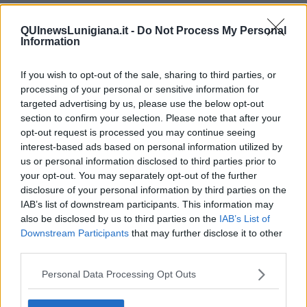
Matteo Messina Denaro
a Campobello di Mazara
, Alfonso
Tumbarello
, che bene conosceva anche altri personaggi di spicco
QUInewsLunigiana.it -
Do Not Process My Personal
della mafia locale. Auguriamo a magistratura e forze dell’ordine un
Information
proficuo lavoro che, in questo momento, può diventare
determinante per assestare un colpo definitivo allo strapotere
criminale.
If you wish to opt-out of the sale, sharing to third parties, or
processing of your personal or sensitive information for
La mafia è un fenomeno umano, diceva
Falcone
, e come tutti i
targeted advertising by us, please use the below opt-out
fenomeni umani ha un principio, una sua evoluzione e avrà quindi
section to confirm your selection. Please note that after your
anche una fine. L’attualità di questo pensiero è sotto gli occhi di tutti
opt-out request is processed you may continue seeing
e ci suggerisce di non perdere tempo.
interest-based ads based on personal information utilized by
Salvatore Calleri
us or personal information disclosed to third parties prior to
your opt-out. You may separately opt-out of the further
disclosure of your personal information by third parties on the
IAB’s list of downstream participants. This information may
also be disclosed by us to third parties on the
IAB’s List of
Downstream Participants
that may further disclose it to other
Se vuoi leggere le notizie principali della Toscana iscriviti alla
third parties.
Newsletter QUInews - ToscanaMedia.
Arriva gratis tutti i giorni
alle 20:00 direttamente nella tua casella di posta.
Personal Data Processing Opt Outs
Basta cliccare
QUI