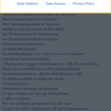
Data Deletion
Data Access
Privacy Policy
Serve un esercito europeo
I superbonus rischiano di favorire la mafia
Occorre potenziare il controllo del territorio
​Nuovi scenari narcos a Firenze?
Alla 'ndrangheta piace la Toscana
Siamo in una situazione di Red Alert
La "Dichiarazione di Vallombrosa"
La chimera dell'esercito europeo
Politicamente scorrevole
La festa dell'Europa
Il confederalismo è un nodo che viene al pettine
Lettera al Presidente Draghi
L'Europa non regge il confronto con USA, Russia e Cina
Verso nuovi modelli economici postpandemia
​La mia generazione... Quella dell'alluvione 1966
​La mafia sanitaria ai tempi del covid
Ansia da Covid
Pandemia e modello neoliberista
Le auto diesel non son da demonizzare
​Il fake e la mafia
Per chi combatte la mafia è l'ora più buia
La guerra nell'ex Jugoslavia, se parla troppo poco