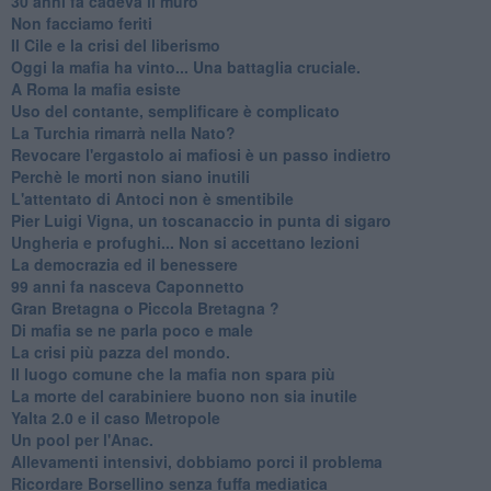
30 anni fa cadeva il muro
Non facciamo feriti
Il Cile e la crisi del liberismo
Oggi la mafia ha vinto... Una battaglia cruciale.
A Roma la mafia esiste
Uso del contante, semplificare è complicato
La Turchia rimarrà nella Nato?
Revocare l'ergastolo ai mafiosi è un passo indietro
Perchè le morti non siano inutili
L'attentato di Antoci non è smentibile
Pier Luigi Vigna, un toscanaccio in punta di sigaro
Ungheria e profughi... Non si accettano lezioni
La democrazia ed il benessere
99 anni fa nasceva Caponnetto
Gran Bretagna o Piccola Bretagna ?
Di mafia se ne parla poco e male
La crisi più pazza del mondo.
Il luogo comune che la mafia non spara più
La morte del carabiniere buono non sia inutile
Yalta 2.0 e il caso Metropole
​Un pool per l'Anac.
Allevamenti intensivi, dobbiamo porci il problema
Ricordare Borsellino senza fuffa mediatica