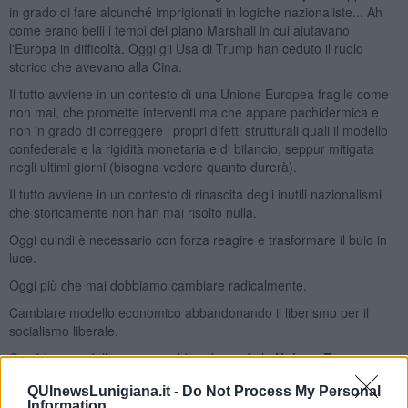
in grado di fare alcunché imprigionati in logiche nazionaliste... Ah
come erano belli i tempi del piano Marshall in cui aiutavano
l'Europa in difficoltà. Oggi gli Usa di Trump han ceduto il ruolo
storico che avevano alla Cina.
Il tutto avviene in un contesto di una Unione Europea fragile come
non mai, che promette interventi ma che appare pachidermica e
non in grado di correggere i propri difetti strutturali quali il modello
confederale e la rigidità monetaria e di bilancio, seppur mitigata
negli ultimi giorni (bisogna vedere quanto durerà).
Il tutto avviene in un contesto di rinascita degli inutili nazionalismi
che storicamente non han mai risolto nulla.
Oggi quindi è necessario con forza reagire e trasformare il buio in
luce.
Oggi più che mai dobbiamo cambiare radicalmente.
Cambiare modello economico abbandonando il liberismo per il
socialismo liberale.
Cambiare modello europeo abbandonando la
Unione Europea
confederale per scegliere il modello federale degli Stati Uniti
QUInewsLunigiana.it -
Do Not Process My Personal
d’Europa.
Information