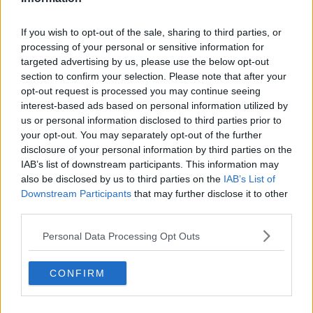
Oggi l’economia deve essere al servizio dell’uomo e non viceversa.
Nulla sarà più come prima.
If you wish to opt-out of the sale, sharing to third parties, or
processing of your personal or sensitive information for
Solo cosi trasformeremo l’ora più buia in una giornata di sole.
targeted advertising by us, please use the below opt-out
Salvatore Calleri
section to confirm your selection. Please note that after your
opt-out request is processed you may continue seeing
interest-based ads based on personal information utilized by
us or personal information disclosed to third parties prior to
your opt-out. You may separately opt-out of the further
disclosure of your personal information by third parties on the
Se vuoi leggere le notizie principali della Toscana iscriviti alla
IAB’s list of downstream participants. This information may
Newsletter QUInews - ToscanaMedia.
Arriva gratis tutti i giorni
also be disclosed by us to third parties on the
IAB’s List of
alle 20:00 direttamente nella tua casella di posta.
Downstream Participants
that may further disclose it to other
third parties.
Basta cliccare
QUI
Ti potrebbe interessare anche:
Personal Data Processing Opt Outs
Articoli dal Blog “Legalità e non solo” di Salvatore Calleri
CONFIRM
Il “dopo” Matteo Messina Denaro
Vademecum antimafia per gli elettori
Toscana chiama Palermo