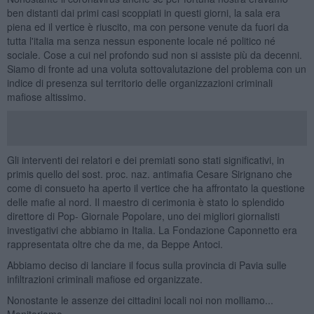
ben distanti dai primi casi scoppiati in questi giorni, la sala era
piena ed il vertice è riuscito, ma con persone venute da fuori da
tutta l'italia ma senza nessun esponente locale né politico né
sociale. Cose a cui nel profondo sud non si assiste più da decenni.
Siamo di fronte ad una voluta sottovalutazione del problema con un
indice di presenza sul territorio delle organizzazioni criminali
mafiose altissimo.
Gli interventi dei relatori e dei premiati sono stati significativi, in
primis quello del sost. proc. naz. antimafia Cesare Sirignano che
come di consueto ha aperto il vertice che ha affrontato la questione
delle mafie al nord. Il maestro di cerimonia è stato lo splendido
direttore di Pop- Giornale Popolare, uno dei migliori giornalisti
investigativi che abbiamo in Italia. La Fondazione Caponnetto era
rappresentata oltre che da me, da Beppe Antoci.
Abbiamo deciso di lanciare il focus sulla provincia di Pavia sulle
infiltrazioni criminali mafiose ed organizzate.
Nonostante le assenze dei cittadini locali noi non molliamo...
Monitoriamo.