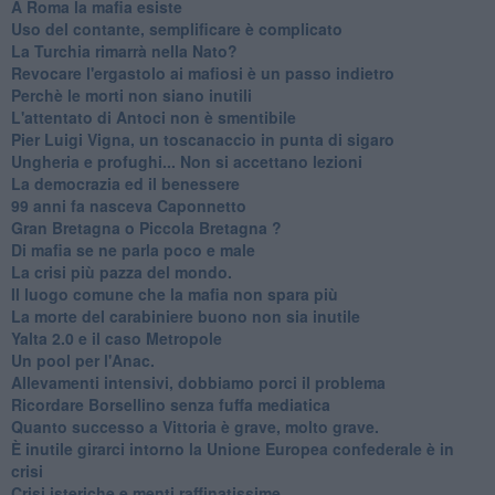
A Roma la mafia esiste
Uso del contante, semplificare è complicato
La Turchia rimarrà nella Nato?
Revocare l'ergastolo ai mafiosi è un passo indietro
Perchè le morti non siano inutili
L'attentato di Antoci non è smentibile
Pier Luigi Vigna, un toscanaccio in punta di sigaro
Ungheria e profughi... Non si accettano lezioni
La democrazia ed il benessere
99 anni fa nasceva Caponnetto
Gran Bretagna o Piccola Bretagna ?
Di mafia se ne parla poco e male
La crisi più pazza del mondo.
Il luogo comune che la mafia non spara più
La morte del carabiniere buono non sia inutile
Yalta 2.0 e il caso Metropole
​Un pool per l'Anac.
Allevamenti intensivi, dobbiamo porci il problema
Ricordare Borsellino senza fuffa mediatica
​Quanto successo a Vittoria è grave, molto grave.
​È inutile girarci intorno la Unione Europea confederale è in
crisi
Crisi isteriche e menti raffinatissime