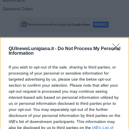
Salvatore Calleri
Se vuoi leggere le notizie principali della Toscana iscriviti alla
QUInewsLunigiana.it -
Do Not Process My Personal
Newsletter QUInews - ToscanaMedia.
Arriva gratis tutti i giorni
Information
alle 20:00 direttamente nella tua casella di posta.
Basta cliccare
QUI
If you wish to opt-out of the sale, sharing to third parties, or
processing of your personal or sensitive information for
Ti potrebbe interessare anche:
targeted advertising by us, please use the below opt-out
section to confirm your selection. Please note that after your
Articoli dal Blog “Legalità e non solo” di Salvatore Calleri
opt-out request is processed you may continue seeing
Il “dopo” Matteo Messina Denaro
interest-based ads based on personal information utilized by
Vademecum antimafia per gli elettori
us or personal information disclosed to third parties prior to
Toscana chiama Palermo
your opt-out. You may separately opt-out of the further
Serve un esercito europeo
disclosure of your personal information by third parties on the
I superbonus rischiano di favorire la mafia
IAB’s list of downstream participants. This information may
Occorre potenziare il controllo del territorio
also be disclosed by us to third parties on the
IAB’s List of