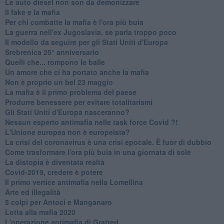
Le auto diesel non son da demonizzare
​Il fake e la mafia
Per chi combatte la mafia è l'ora più buia
La guerra nell'ex Jugoslavia, se parla troppo poco
Il modello da seguire per gli Stati Uniti d'Europa
Srebrenica 25° anniversario
Quelli che... rompono le balle
Un amore che ci ha portato anche la mafia
Non è proprio un bel 23 maggio
La mafia è il primo problema del paese
Produrre benessere per evitare totalitarismi
Gli Stati Uniti d'Europa nasceranno?
Nessun esperto antimafia nelle task force Covid ?!
L'Unione europea non è europeista?
La crisi del coronavirus è una crisi epocale. È fuor di dubbio
Come trasformare l'ora più buia in una giornata di sole
​La distopia è diventata realtà
Covid-2019, credere è potere
Il primo vertice antimafia nella Lomellina
Arte ed illegalità
​5 colpi per Antoci e Manganaro
Lotta alla mafia 2020
L'operazione antimafia di Gratteri