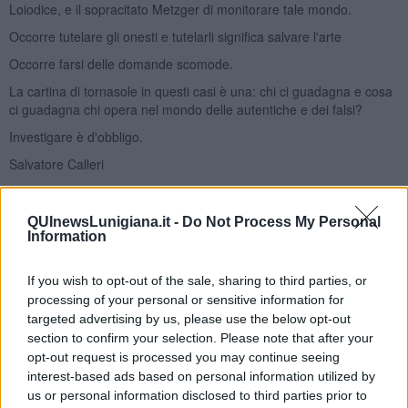
Loiodice, e il sopracitato Metzger di monitorare tale mondo.
Occorre tutelare gli onesti e tutelarli significa salvare l'arte
Occorre farsi delle domande scomode.
La cartina di tornasole in questi casi è una: chi ci guadagna e cosa
ci guadagna chi opera nel mondo delle autentiche e dei falsi?
Investigare è d'obbligo.
Salvatore Calleri
QUInewsLunigiana.it -
Do Not Process My Personal
Information
If you wish to opt-out of the sale, sharing to third parties, or
Se vuoi leggere le notizie principali della Toscana iscriviti alla
processing of your personal or sensitive information for
Newsletter QUInews - ToscanaMedia.
Arriva gratis tutti i giorni
alle 20:00 direttamente nella tua casella di posta.
targeted advertising by us, please use the below opt-out
section to confirm your selection. Please note that after your
Basta cliccare
QUI
opt-out request is processed you may continue seeing
Ti potrebbe interessare anche:
interest-based ads based on personal information utilized by
us or personal information disclosed to third parties prior to