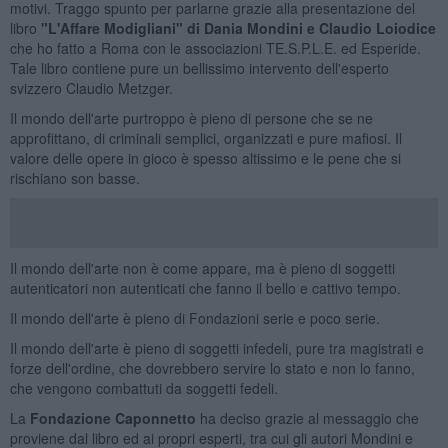
motivi. Traggo spunto per parlarne grazie alla presentazione del
libro
"L'Affare Modigliani" di Dania Mondini e Claudio Loiodice
che ho fatto a Roma con le associazioni TE.S.P.L.E. ed Esperide.
Tale libro contiene pure un bellissimo intervento dell'esperto
svizzero Claudio Metzger.
Il mondo dell'arte purtroppo è pieno di persone che se ne
approfittano, di criminali semplici, organizzati e pure mafiosi. Il
valore delle opere in gioco è spesso altissimo e le pene che si
rischiano son basse.
Il mondo dell'arte non è come appare, ma è pieno di soggetti
autenticatori non autenticati che fanno il bello e cattivo tempo.
Il mondo dell'arte è pieno di Fondazioni serie e poco serie.
Il mondo dell'arte è pieno di soggetti infedeli, pure tra magistrati e
forze dell'ordine, che dovrebbero servire lo stato e non lo fanno,
che vengono combattuti da soggetti fedeli.
La
Fondazione Caponnetto
ha deciso grazie al messaggio che
proviene dal libro ed ai propri esperti, tra cui gli autori Mondini e