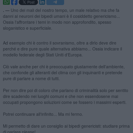
. —
Uno dei mali del nostro tempo, un male relativo ma che fa
danni ai neuroni dei bipedi umani è il cosiddetto genericismo...
Ossia l'affrontare i temi in modo non approfondito, spesso
sloganistico e superficiale.
Ad esempio chi è contro il sovranismo, oltre a dirlo deve dire
perché e dire pure quale alternativa abbiamo... Ossia indicare il
modello federale degli Stati Uniti d'Europa.
Ciò vale anche per chi è preoccupato giustamente dell'ambiente,
che confonde gli alteranti del clima con gli inquinanti e pretende
pure di parlare a nome di tutti.
Per non dire poi di coloro che parlano di criminalità solo per sentito
dire scadendo nei luoghi comuni e che non essendosene mai
occupati propongono soluzioni come se fossero i massimi esperti.
Potrei continuare all'infinito... Ma mi fermo.
Mi permetto di dare un consiglio ai bipedi genericisti: studiare prima
di parlare please!