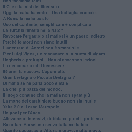
Non facciamo feriti
Il Cile e la crisi del liberismo
Oggi la mafia ha vinto... Una battaglia cruciale.
A Roma la mafia esiste
Uso del contante, semplificare è complicato
La Turchia rimarrà nella Nato?
Revocare l'ergastolo ai mafiosi è un passo indietro
Perchè le morti non siano inutili
L'attentato di Antoci non è smentibile
Pier Luigi Vigna, un toscanaccio in punta di sigaro
Ungheria e profughi... Non si accettano lezioni
La democrazia ed il benessere
99 anni fa nasceva Caponnetto
Gran Bretagna o Piccola Bretagna ?
Di mafia se ne parla poco e male
La crisi più pazza del mondo.
Il luogo comune che la mafia non spara più
La morte del carabiniere buono non sia inutile
Yalta 2.0 e il caso Metropole
​Un pool per l'Anac.
Allevamenti intensivi, dobbiamo porci il problema
Ricordare Borsellino senza fuffa mediatica
​Quanto successo a Vittoria è grave, molto grave.