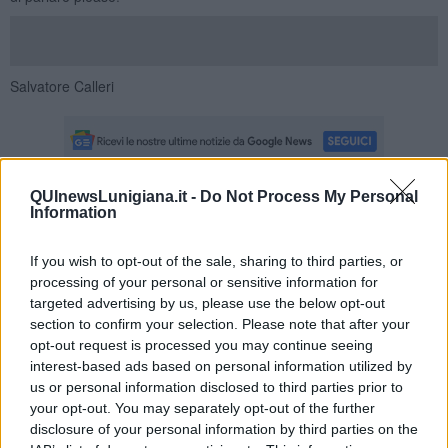
Salvatore Calleri
QUInewsLunigiana.it -
Do Not Process My Personal
Information
Se vuoi leggere le notizie principali della Toscana iscriviti alla
Newsletter QUInews - ToscanaMedia.
Arriva gratis tutti i giorni
alle 20:00 direttamente nella tua casella di posta.
If you wish to opt-out of the sale, sharing to third parties, or
processing of your personal or sensitive information for
Basta cliccare
QUI
targeted advertising by us, please use the below opt-out
Ti potrebbe interessare anche:
section to confirm your selection. Please note that after your
opt-out request is processed you may continue seeing
Articoli dal Blog “Legalità e non solo” di Salvatore Calleri
interest-based ads based on personal information utilized by
Il “dopo” Matteo Messina Denaro
us or personal information disclosed to third parties prior to
Vademecum antimafia per gli elettori
your opt-out. You may separately opt-out of the further
Toscana chiama Palermo
disclosure of your personal information by third parties on the
Serve un esercito europeo