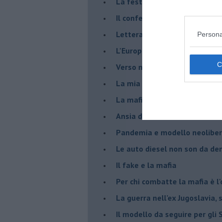
La festa dell'Europa
Il confederalismo è un nodo c
Lettera al Presidente Draghi
Persona
L'Europa non regge il confron
Verso nuovi modelli economi
​La mia generazione... Quella 
​La mafia sanitaria ai tempi d
Ansia da Covid
Pandemia e modello neoliber
Le auto diesel non son da d
​Il fake e la mafia
Per chi combatte la mafia è l'
La guerra nell'ex Jugoslavia,
Il modello da seguire per gli 