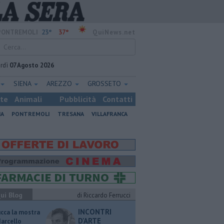
23°
37°
PONTREMOLI
QuiNews.net
rdì
07 Agosto 2026
SIENA
AREZZO
GROSSETO
ste
Animali
Pubblicità
Contatti
NA
PONTREMOLI
TRESANA
VILLAFRANCA
ui Blog
di Riccardo Ferrucci
INCONTRI
ucca la mostra
D'ARTE
Marcello