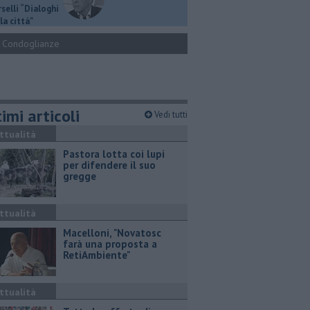
selli “Dialoghi
la città"
Condoglianze
imi articoli
Vedi tutti
ttualità
Pastora lotta coi lupi
per difendere il suo
gregge
ttualità
Macelloni, "Novatosc
farà una proposta a
RetiAmbiente"
ttualità