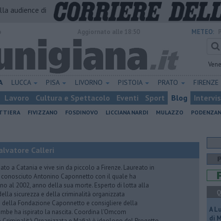
alla audience di
o
Aggiornato alle 18:50
METEO:
Vene
A
LUCCA
PISA
LIVORNO
PISTOIA
PRATO
FIRENZE
Lavoro
Cultura e Spettacolo
Eventi
Sport
Blog
Intervi
ATTIERA
FIVIZZANO
FOSDINOVO
LICCIANA NARDI
MULAZZO
PODENZA
lvatore Calleri
ato a Catania e vive sin da piccolo a Firenze. Laureato in
a conosciuto Antonino Caponnetto con il quale ha
no al 2002, anno della sua morte. Esperto di lotta alla
Q
ella sicurezza e della criminalità organizzata
e della Fondazione Caponnetto e consigliere della
A L
rambe ha ispirato la nascita. Coordina l'Omcom
di 
 Criminalità Organizzata e Mafia) è ideologo del Progetto