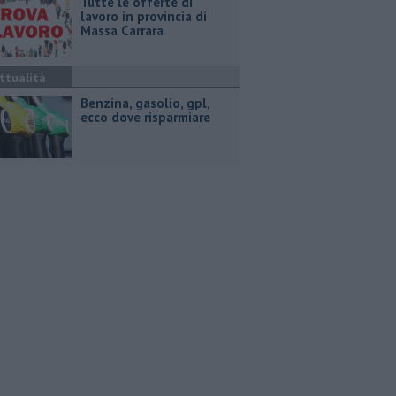
​Tutte le offerte di
lavoro in provincia di
Massa Carrara
ttualità
​Benzina, gasolio, gpl,
ecco dove risparmiare