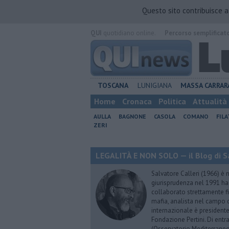
Questo sito contribuisce 
QUI
quotidiano online.
Percorso semplificat
TOSCANA
LUNIGIANA
MASSA CARRAR
Home
Cronaca
Politica
Attualità
AULLA
BAGNONE
CASOLA
COMANO
FIL
ZERI
LEGALITÀ E NON SOLO — il Blog di Sa
Salvatore Calleri (1966) è n
giurisprudenza nel 1991 h
collaborato strettamente fi
mafia, analista nel campo d
internazionale è president
Fondazione Pertini. Di ent
(Osservatorio Mediterraneo