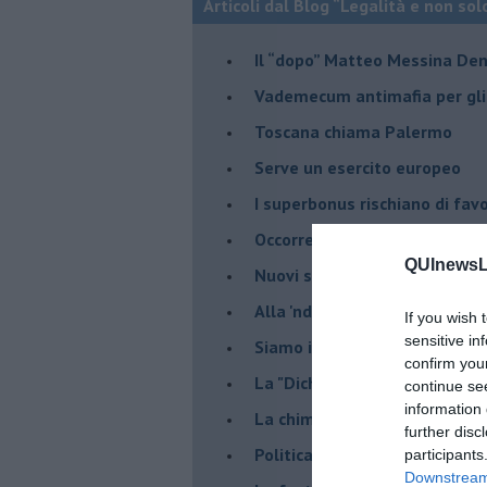
Articoli dal Blog “Legalità e non sol
Il “dopo” Matteo Messina De
Vademecum antimafia per gli 
Toscana chiama Palermo
Serve un esercito europeo
I superbonus rischiano di favo
Occorre potenziare il controll
QUInewsLu
​Nuovi scenari narcos a Firenz
Alla 'ndrangheta piace la Tos
If you wish 
sensitive in
Siamo in una situazione di Re
confirm you
La "Dichiarazione di Vallombr
continue se
information 
La chimera dell'esercito eur
further disc
Politicamente scorrevole
participants
Downstream 