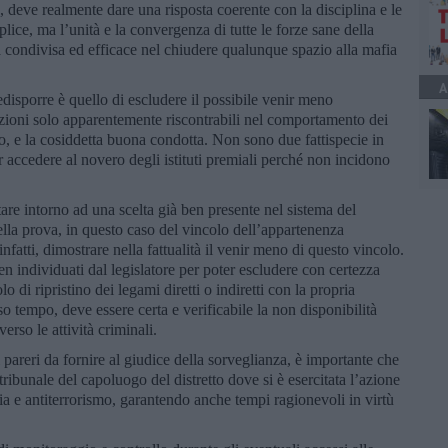
 deve realmente dare una risposta coerente con la disciplina e le
lice, ma l’unità e la convergenza di tutte le forze sane della
a condivisa ed efficace nel chiudere qualunque spazio alla mafia
A
disporre è quello di escludere il possibile venir meno
izioni solo apparentemente riscontrabili nel comportamento dei
to, e la cosiddetta buona condotta. Non sono due fattispecie in
r accedere al novero degli istituti premiali perché non incidono
are intorno ad una scelta già ben presente nel sistema del
ella prova, in questo caso del vincolo dell’appartenenza
nfatti, dimostrare nella fattualità il venir meno di questo vincolo.
en individuati dal legislatore per poter escludere con certezza
lo di ripristino dei legami diretti o indiretti con la propria
o tempo, deve essere certa e verificabile la non disponibilità
erso le attività criminali.
 pareri da fornire al giudice della sorveglianza, è importante che
tribunale del capoluogo del distretto dove si è esercitata l’azione
ia e antiterrorismo, garantendo anche tempi ragionevoli in virtù