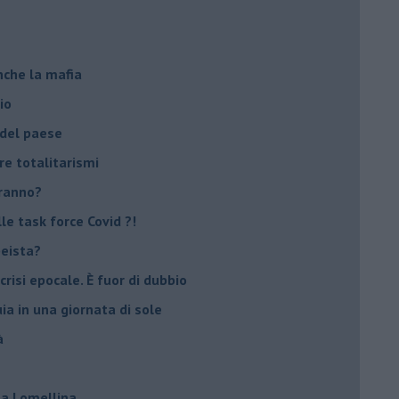
nche la mafia
io
 del paese
re totalitarismi
eranno?
e task force Covid ?!
peista?
crisi epocale. È fuor di dubbio
ia in una giornata di sole
à
lla Lomellina