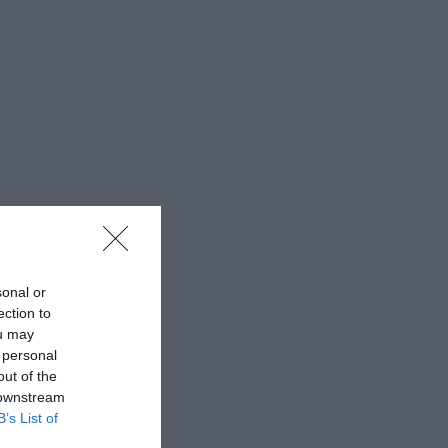
sonal or
ection to
ou may
 personal
out of the
 downstream
B’s List of