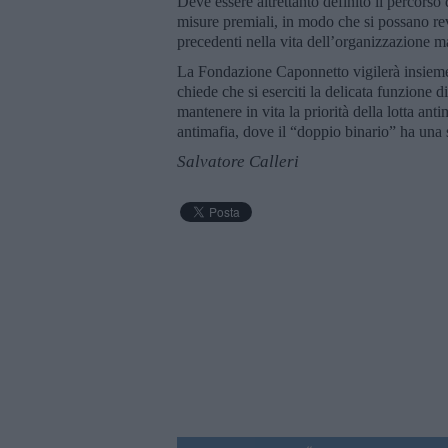
Deve essere altrettanto definito il percorso
misure premiali, in modo che si possano re
precedenti nella vita dell’organizzazione m
La Fondazione Caponnetto vigilerà insieme all
chiede che si eserciti la delicata funzione 
mantenere in vita la priorità della lotta ant
antimafia, dove il “doppio binario” ha una 
Salvatore Calleri