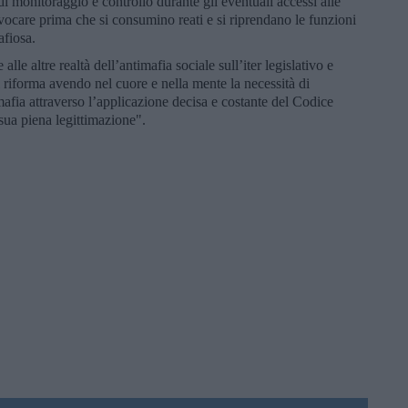
 di monitoraggio e controllo durante gli eventuali accessi alle
vocare prima che si consumino reati e si riprendano le funzioni
afiosa.
e altre realtà dell’antimafia sociale sull’iter legislativo e
di riforma avendo nel cuore e nella mente la necessità di
imafia attraverso l’applicazione decisa e costante del Codice
sua piena legittimazione".