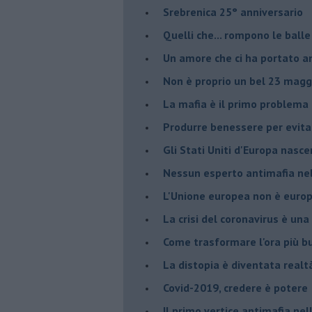
Srebrenica 25° anniversario
Quelli che... rompono le balle
Un amore che ci ha portato a
Non è proprio un bel 23 magg
La mafia è il primo problema
Produrre benessere per evita
Gli Stati Uniti d'Europa nasc
Nessun esperto antimafia nell
L'Unione europea non è euro
La crisi del coronavirus è una 
Come trasformare l'ora più bu
​La distopia è diventata realt
Covid-2019, credere è potere
Il primo vertice antimafia ne