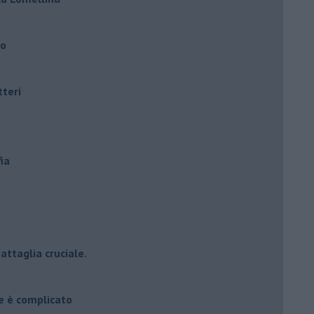
ro
tteri
ia
attaglia cruciale.
e è complicato