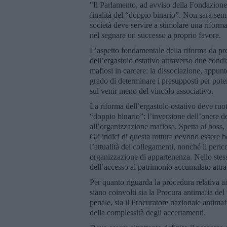
"Il Parlamento, ad avviso della Fondazione,
finalità del “doppio binario”. Non sarà semp
società deve servire a stimolare una riform
nel segnare un successo a proprio favore.
L’aspetto fondamentale della riforma da pre
dell’ergastolo ostativo attraverso due cond
mafiosi in carcere: la dissociazione, appun
grado di determinare i presupposti per pote
sul venir meno del vincolo associativo.
La riforma dell’ergastolo ostativo deve ruot
“doppio binario”: l’inversione dell’onere d
all’organizzazione mafiosa. Spetta ai boss, i
Gli indici di questa rottura devono essere b
l’attualità dei collegamenti, nonché il perico
organizzazione di appartenenza. Nello stess
dell’accesso al patrimonio accumulato attrav
Per quanto riguarda la procedura relativa ai
siano coinvolti sia la Procura antimafia del 
penale, sia il Procuratore nazionale antimaf
della complessità degli accertamenti.