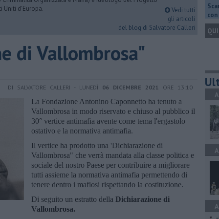
Scar
i Uniti d'Europa.
Vedi tutti
con 
gli articoli
del blog di Salvatore Calleri
QUI
ne di Vallombrosa"
Ult
DI SALVATORE CALLERI - LUNEDÌ
06 DICEMBRE 2021
ORE 13:10
A
La Fondazione Antonino Caponnetto ha tenuto a
Vallombrosa in modo riservato e chiuso al pubblico il
30° vertice antimafia avente come tema l'ergastolo
ostativo e la normativa antimafia.
Il vertice ha prodotto una 'Dichiarazione di
A
Vallombrosa" che verrà mandata alla classe politica e
sociale del nostro Paese per contribuire a migliorare
tutti assieme la normativa antimafia permettendo di
tenere dentro i mafiosi rispettando la costituzione.
Di seguito un estratto della
Dichiarazione di
A
Vallombrosa.