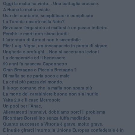
Oggi la mafia ha vinto... Una battaglia cruciale.
A Roma la mafia esiste
Uso del contante, semplificare è complicato
La Turchia rimarrà nella Nato?
Revocare l'ergastolo ai mafiosi è un passo indietro
Perchè le morti non siano inutili
L'attentato di Antoci non è smentibile
Pier Luigi Vigna, un toscanaccio in punta di sigaro
Ungheria e profughi... Non si accettano lezioni
La democrazia ed il benessere
99 anni fa nasceva Caponnetto
Gran Bretagna o Piccola Bretagna ?
Di mafia se ne parla poco e male
La crisi più pazza del mondo.
Il luogo comune che la mafia non spara più
La morte del carabiniere buono non sia inutile
Yalta 2.0 e il caso Metropole
​Un pool per l'Anac.
Allevamenti intensivi, dobbiamo porci il problema
Ricordare Borsellino senza fuffa mediatica
​Quanto successo a Vittoria è grave, molto grave.
​È inutile girarci intorno la Unione Europea confederale è in