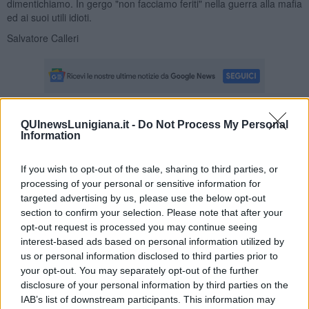
dimentichiamo. In gergo "non facciamo feriti" nella guerra alla mafia
ed ai suoi utili idioti.
Salvatore Calleri
QUInewsLunigiana.it -
Do Not Process My Personal
Se vuoi leggere le notizie principali della Toscana iscriviti alla
Information
Newsletter QUInews - ToscanaMedia.
Arriva gratis tutti i giorni
alle 20:00 direttamente nella tua casella di posta.
If you wish to opt-out of the sale, sharing to third parties, or
Basta cliccare
QUI
processing of your personal or sensitive information for
Ti potrebbe interessare anche:
targeted advertising by us, please use the below opt-out
section to confirm your selection. Please note that after your
Articoli dal Blog “Legalità e non solo” di Salvatore Calleri
opt-out request is processed you may continue seeing
interest-based ads based on personal information utilized by
Il “dopo” Matteo Messina Denaro
us or personal information disclosed to third parties prior to
Vademecum antimafia per gli elettori
your opt-out. You may separately opt-out of the further
Toscana chiama Palermo
Serve un esercito europeo
disclosure of your personal information by third parties on the
I superbonus rischiano di favorire la mafia
IAB’s list of downstream participants. This information may