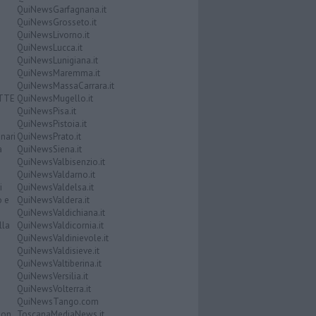
QuiNewsGarfagnana.it
QuiNewsGrosseto.it
QuiNewsLivorno.it
QuiNewsLucca.it
QuiNewsLunigiana.it
QuiNewsMaremma.it
QuiNewsMassaCarrara.it
ATTE
QuiNewsMugello.it
QuiNewsPisa.it
QuiNewsPistoia.it
nari
QuiNewsPrato.it
a
QuiNewsSiena.it
QuiNewsValbisenzio.it
QuiNewsValdarno.it
i
QuiNewsValdelsa.it
o e
QuiNewsValdera.it
QuiNewsValdichiana.it
lla
QuiNewsValdicornia.it
QuiNewsValdinievole.it
QuiNewsValdisieve.it
QuiNewsValtiberina.it
QuiNewsVersilia.it
QuiNewsVolterra.it
QuiNewsTango.com
Don
ToscanaMediaNews.it