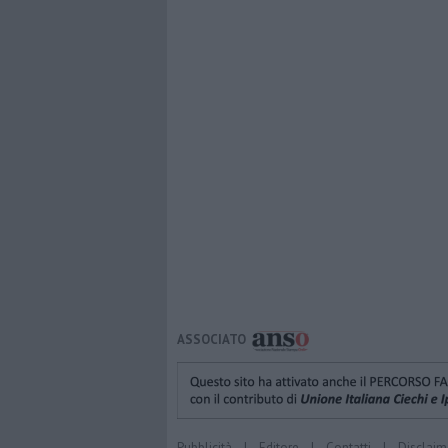
ASSOCIATO
Pubblicità
|
Editore
|
Contatti
|
Disclaim