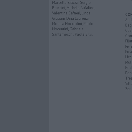
Marcella Bitozzi, Sergio
Braccini, Michele Bufalino,
Valentina Caffieri, Linda
CO
Giuliani, Dina Laurenzi,
Aul
Monica Nocciolini, Paolo
Bag
Nocentini, Gabriele
Cas
Santarnecchi, Paola Silvi.
Co
Fila
Fivi
Fos
Licc
Mul
Pod
Pon
Tre
Vill
Zeri