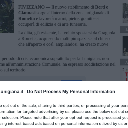
FIVIZZANO —
Il nuovo stabilimento di
Berti e
Giannasi
sorge all'interno della zona artigianale di
Rometta
e lavorerà marmi, pietre, graniti e si
occuperà di edilizia e di arte funeraria.
A
La ditta, già esistente, ha voluto spostarsi da Gragnola
a Rometta, acquisendo molti più spazi sia al chiuso
che all'aperto e così, ampliandosi, ha creato nuove
n periodo di crisi economica soprattutto per la Lunigiana, non
A
eme all'amministrazione Comunale, ha espresso soddisfazione nel
 sul territorio.
nigiana.it -
Do Not Process My Personal Information
A
to opt-out of the sale, sharing to third parties, or processing of your per
oscana iscriviti alla
Newsletter QUInews - ToscanaMedia.
formation for targeted advertising by us, please use the below opt-out s
amente nella tua casella di posta.
r selection. Please note that after your opt-out request is processed y
eing interest-based ads based on personal information utilized by us or