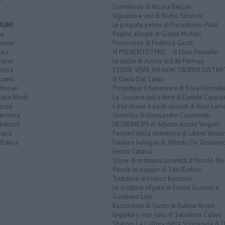
Sorridendo di Nicola Belcari
Vignaioli e vini di Nadio Stronchi
MUNI
Le pregiate penne di Pierantonio Pardi
la
Pagine allegre di Gianni Micheli
none
Psico-cose di Federica Giusti
ola
VI PRESENTO I MIEI... di Dino Fiumalbi
mano
Le stelle di Astrea di Edit Permay
ttiera
STORIE VISPE MA NON TROPPO DISTR
zzano
di Dario Dal Canto
dinovo
Progettare il benessere di Erica Fiumalbi
iana Nardi
La Toscana della birra di Davide Cappan
azzo
Cose strane e posti assurdi di Blue Lam
enzana
Storielba di Alessandro Canestrelli
tremoli
NEURONEWS di Alberto Arturo Vergani
sana
Pensieri della domenica di Libero Ventur
afranca
Fauda e balagan di Alfredo De Girolam
Enrico Catassi
Storie di ordinaria umanità di Nicolò Ste
Parole in viaggio di Tito Barbini
Turbative di Franco Bonciani
Lo scrittore sfigato di Enrico Guerrini e
Gordiano Lupi
Raccontare di Gusto di Rubina Rovini
Legalità e non solo di Salvatore Calleri
Shalom La Cultura della Solidarietà di 