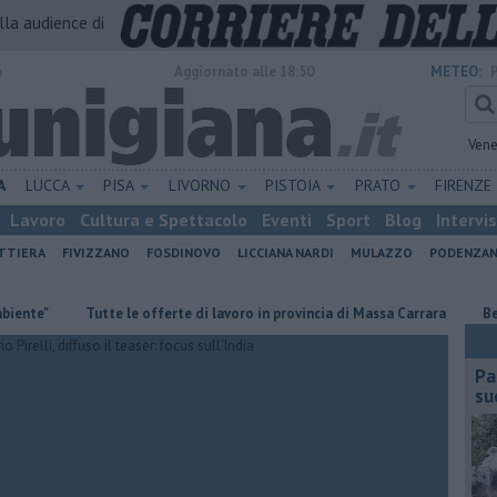
alla audience di
o
Aggiornato alle 18:50
METEO:
Vene
A
LUCCA
PISA
LIVORNO
PISTOIA
PRATO
FIRENZE
Lavoro
Cultura e Spettacolo
Eventi
Sport
Blog
Intervi
ATTIERA
FIVIZZANO
FOSDINOVO
LICCIANA NARDI
MULAZZO
PODENZA
​Tutte le offerte di lavoro in provincia di Massa Carrara
​Benzina, 
Pa
su