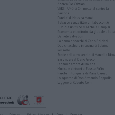
Andrea Pio Cristiani
VERSI-AMO di Chi mette al centro la
persona
Eureka! di Nausica Manzi
Tabasco senza filtro di Tabasco n.6
Ci vuole un fisico di Michele Campisi
Economia e territorio, da globale a loca
Daniele Salvadori
La dama a scacchi di Carlo Belciani
Due chiacchiere in cucina di Sabrina
Rossello
Storie dell'altro secolo di Marcella Bito
Easy ridere di Dario Greco
Legami d'amore di Malena ...
Musica e dintorni di Fausto Pirìto
Parole milonguere di Maria Caruso
Lo sguardo di Don Armando Zappolini
Leggere di Roberto Cerri
er
|
Privacy
|
Privacy Nielsen
|
Durc
|
Provider