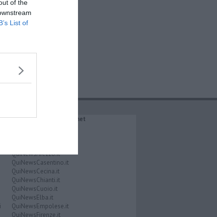
out of the
 downstream
B’s List of
IL NETWORK QuiNews.net
QuiNewsAbetone.it
QuiNewsAmiata.it
QuiNewsAnimali.it
QuiNewsArezzo.it
QuiNewsCasentino.it
QuiNewsCecina.it
QuiNewsChianti.it
QuiNewsCuoio.it
QuiNewsElba.it
i
QuiNewsEmpolese.it
QuiNewsFirenze.it