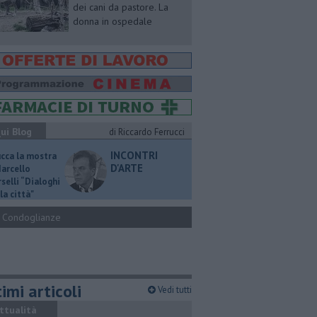
dei cani da pastore. La
donna in ospedale
ui Blog
di Riccardo Ferrucci
INCONTRI
ucca la mostra
D'ARTE
Marcello
selli “Dialoghi
la città"
Condoglianze
imi articoli
Vedi tutti
ttualità