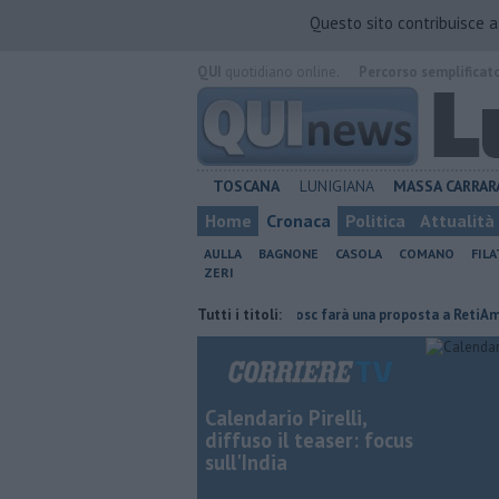
Questo sito contribuisce 
QUI
quotidiano online.
Percorso semplificat
TOSCANA
LUNIGIANA
MASSA CARRAR
Home
Cronaca
Politica
Attualità
AULLA
BAGNONE
CASOLA
COMANO
FIL
ZERI
 il suo gregge
Macelloni, "Novatosc farà una proposta a RetiAmbiente"
Tutti i titoli:
Calendario Pirelli,
diffuso il teaser: focus
sull'India