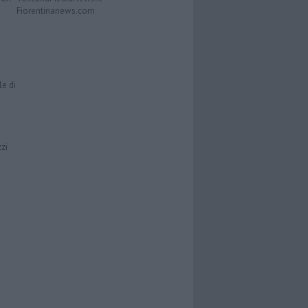
Fiorentinanews.com
le di
zzi