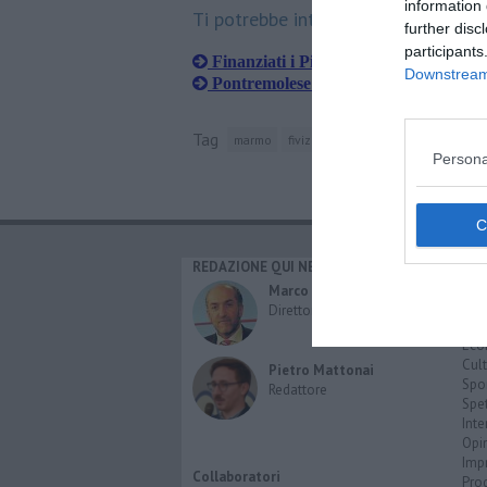
information 
Ti potrebbe interessare anche:
further disc
participants
Finanziati i Piani Strutturali Interco
Downstream 
Pontremolese: torna la speranza del
Tag
marmo
fivizzano
sindaco
paolo grass
Persona
REDAZIONE QUI NEWS
CAT
Cro
Marco Migli
Poli
Direttore Responsabile
Attu
Eco
Cult
Pietro Mattonai
Spo
Redattore
Spet
Inte
Opi
Imp
Collaboratori
Pro