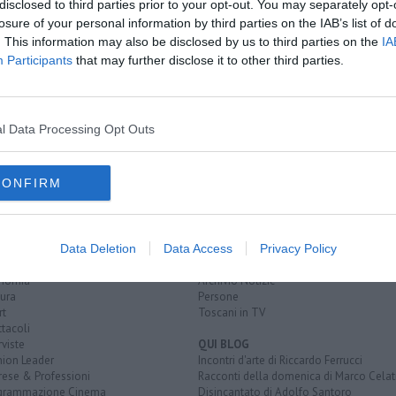
disclosed to third parties prior to your opt-out. You may separately opt-
losure of your personal information by third parties on the IAB’s list of
. This information may also be disclosed by us to third parties on the
IA
munali
Participants
that may further disclose it to other third parties.
 raddoppiamento
i
rometta
granito
gragnola
lunigiana
l Data Processing Opt Outs
CONFIRM
EGORIE
RUBRICHE
naca
Le notizie di oggi
Data Deletion
Data Access
Privacy Policy
tica
Più Letti della settimana
alità
Più Letti del mese
nomia
Archivio Notizie
ura
Persone
rt
Toscani in TV
tacoli
rviste
QUI BLOG
nion Leader
Incontri d'arte di Riccardo Ferrucci
rese & Professioni
Racconti della domenica di Marco Celat
grammazione Cinema
Disincantato di Adolfo Santoro