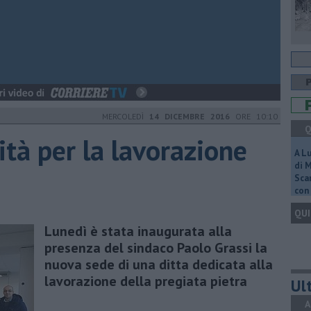
MERCOLEDÌ
14 DICEMBRE 2016
ORE 10:10
Q
ità per la lavorazione
A L
di 
Scar
con 
QUI
Lunedì è stata inaugurata alla
presenza del sindaco Paolo Grassi la
nuova sede di una ditta dedicata alla
lavorazione della pregiata pietra
Ult
A