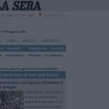
23°
31°
PONTREMOLI
QuiNews.net
rdì
07 Agosto 2026
SIENA
AREZZO
GROSSETO
ste
Animali
Pubblicità
Contatti
NA
PONTREMOLI
TRESANA
VILLAFRANCA
gasolio, gpl, ecco dove risparmiare
Pastora lotta coi lupi per difendere i
L'articolo di ieri più letto
stora lotta coi lupi per difendere il
o gregge
L'allevatrice si è trovata a
tu per tu coi predatori
colpendoli con sassi e un
bastone. Decisivo l'arrivo