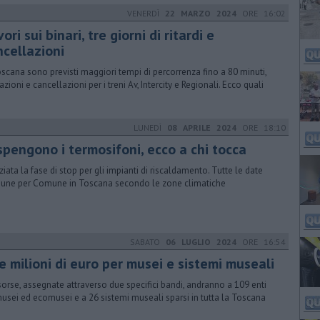
VENERDÌ
22 MARZO 2024
ORE 16:02
ori sui binari, tre giorni di ritardi e
ncellazioni
oscana sono previsti maggiori tempi di percorrenza fino a 80 minuti,
azioni e cancellazioni per i treni Av, Intercity e Regionali. Ecco quali
LUNEDÌ
08 APRILE 2024
ORE 18:10
spengono i termosifoni, ecco a chi tocca
iziata la fase di stop per gli impianti di riscaldamento. Tutte le date
ne per Comune in Toscana secondo le zone climatiche
SABATO
06 LUGLIO 2024
ORE 16:54
e milioni di euro per musei e sistemi museali
isorse, assegnate attraverso due specifici bandi, andranno a 109 enti
musei ed ecomusei e a 26 sistemi museali sparsi in tutta la Toscana