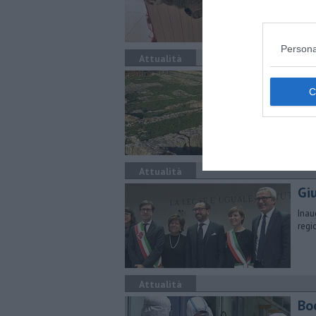
Le t
allo
Persona
Attualità
Bel
To
Ecco
fond
Attualità
Giu
Inau
regi
Attualità
Bo