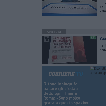
In T
disp
vota
Attualità
Ce
La r
perf
Ditonellapiaga fa
ballare gli sfollati
dello Spin Time a
Roma: «Sono molto
grata a questo spazio»