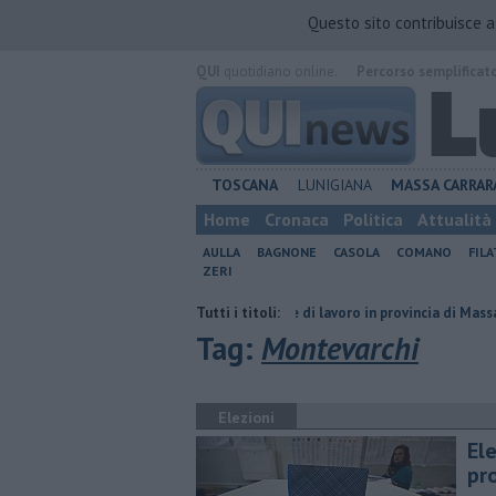
Questo sito contribuisce 
QUI
quotidiano online.
Percorso semplificat
TOSCANA
LUNIGIANA
MASSA CARRAR
Home
Cronaca
Politica
Attualità
AULLA
BAGNONE
CASOLA
COMANO
FIL
ZERI
biente"
​Tutte le offerte di lavoro in provincia di Massa Carrara
Tutti i titoli:
​Be
Tag:
Montevarchi
Elezioni
Ele
pr