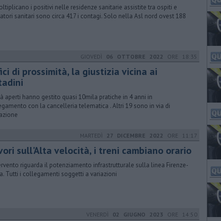
ltiplicano i positivi nelle residenze sanitarie assistite tra ospiti e
atori sanitari sono circa 417 i contagi. Solo nella Asl nord ovest 188
GIOVEDÌ
06 OTTOBRE 2022
ORE 18:35
ici di prossimità, la giustizia vicina ai
tadini
già aperti hanno gestito quasi 10mila pratiche in 4 anni in
egamento con la cancelleria telematica . Altri 19 sono in via di
vazione
MARTEDÌ
27 DICEMBRE 2022
ORE 11:17
ori sull'Alta velocità, i treni cambiano orario
tervento riguarda il potenziamento infrastrutturale sulla linea Firenze-
. Tutti i collegamenti soggetti a variazioni
VENERDÌ
02 GIUGNO 2023
ORE 14:50