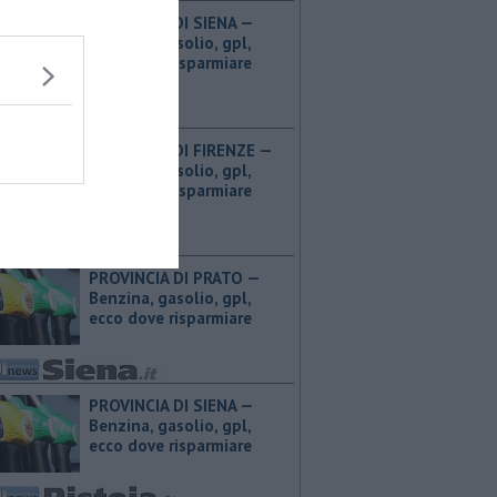
PROVINCIA DI SIENA — ​
Benzina, gasolio, gpl,
ecco dove risparmiare
PROVINCIA DI FIRENZE — ​
Benzina, gasolio, gpl,
ecco dove risparmiare
PROVINCIA DI PRATO — ​
Benzina, gasolio, gpl,
ecco dove risparmiare
PROVINCIA DI SIENA — ​
Benzina, gasolio, gpl,
ecco dove risparmiare