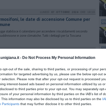
LUNEDÌ
07 OTTOBRE 2024
ORE 18:10
rmosifoni, le date di accensione Comune per
mune
egge stabilisce il calendario per accendere i riscaldamenti secondo
suddivisione in zone climatiche. Tutti i dettagli per la Toscana
LUNEDÌ
16 APRILE 2018
ORE 07:10
nuovi ambiti per il turismo in Toscana
nigiana.it -
Do Not Process My Personal Information
 cosa prevede la proposta di legge regionale firmata Pd. Iniziato il
ronto in commissione due settimane fa, Anselmi, Marras e Ciuoffo
to opt-out of the sale, sharing to third parties, or processing of your per
o presentato i dettagli e i perché della nuova suddivisione
formation for targeted advertising by us, please use the below opt-out s
r selection. Please note that after your opt-out request is processed y
eing interest-based ads based on personal information utilized by us or
MARTEDÌ
17 OTTOBRE 2023
ORE 21:40
disclosed to third parties prior to your opt-out. You may separately opt-
scaldamento, le date di accensione Comune
losure of your personal information by third parties on the IAB’s list of
. This information may also be disclosed by us to third parties on the
r Comune
IA
Participants
that may further disclose it to other third parties.