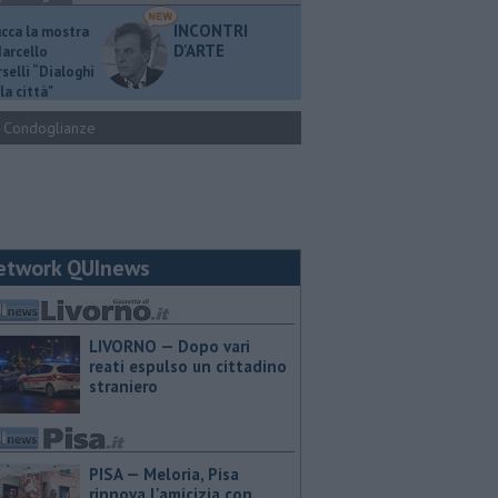
INCONTRI
ucca la mostra
D'ARTE
Marcello
selli “Dialoghi
la città"
Condoglianze
etwork QUInews
LIVORNO — Dopo vari
reati espulso un cittadino
straniero
PISA — Meloria, Pisa
rinnova l'amicizia con