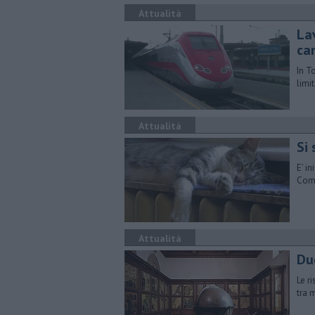
Attualità
Lav
ca
In T
limit
Attualità
Si 
E’ in
Comu
Attualità
Du
Le r
tra 