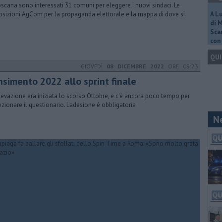
oscana sono interessati 31 comuni per eleggere i nuovi sindaci. Le
osizioni AgCom per la propaganda elettorale e la mappa di dove si
A L
di 
Scar
con 
QUI
GIOVEDÌ
08 DICEMBRE 2022
ORE 09:23
nsimento 2022 allo sprint finale
ilevazione era iniziata lo scorso Ottobre, e c'è ancora poco tempo per
ezionare il questionario. L'adesione è obbligatoria
N