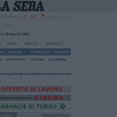
22°
32°
PONTREMOLI
QuiNews.net
vedì
06 Agosto 2026
SIENA
AREZZO
GROSSETO
ste
Animali
Pubblicità
Contatti
NA
PONTREMOLI
TRESANA
VILLAFRANCA
 Lunigiana: le prime personalizzazioni da fare subito
Macelloni, "Nova
ui Blog
di Riccardo Ferrucci