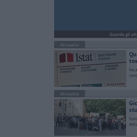
Attualità
Qu
to
Via 
cond
Attualità
Gi
st
Sono
dell