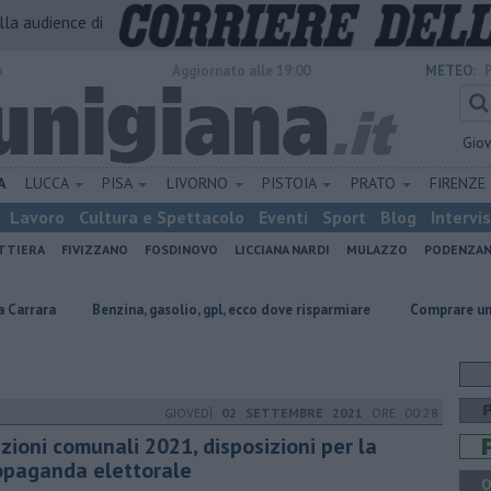
alla audience di
o
Aggiornato alle 19:00
METEO:
Gio
A
LUCCA
PISA
LIVORNO
PISTOIA
PRATO
FIRENZE
Lavoro
Cultura e Spettacolo
Eventi
Sport
Blog
Intervi
ATTIERA
FIVIZZANO
FOSDINOVO
LICCIANA NARDI
MULAZZO
PODENZA
nzina, gasolio, gpl, ecco dove risparmiare
Comprare una casa di borgo in
GIOVEDÌ
02 SETTEMBRE 2021
ORE 00:28
zioni comunali 2021, disposizioni per la
opaganda elettorale
Q