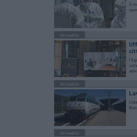
Si mo
oper
Attualità
Uff
cit
I 9 
coll
atti
Attualità
Lav
L'in
Roma
Attualità