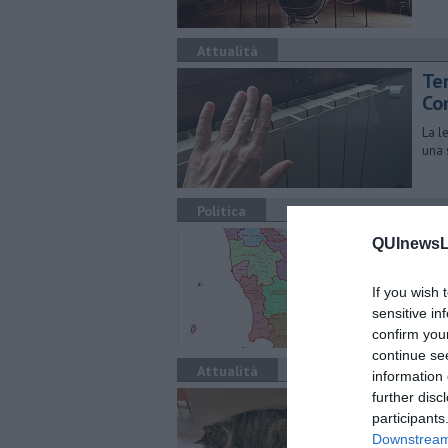
Attualità
Te
Co
La l
una 
Politica
27 
QUInewsLu
Ecco
conf
If you wish 
hann
sensitive in
confirm you
continue se
Attualità
information 
Ri
further disc
participants
pe
Downstream 