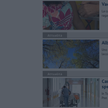
Vac
La c
raga
Attualità
Al
Uno 
lecc
Attualità
Car
sp
In To
Pnrr