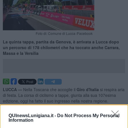
Foto di: Comune di Lucca /Facebook
La quinta tappa, partita da Genova, è arrivata a Lucca dopo
un percorso di 178 chilometri che ha toccato anche Carrara,
Massa e la Versilia
LUCCA —
Nella Toscana che accoglie il
Giro d'Italia
si respira aria
di festa. La corsa di ciclismo a tappe, giunta alla sua 107esima
edizione, oggi ha fatto il suo ingresso nella nostra regione.
La quinta tappa, partita da Genova, è arrivata intorno alle 17 di
oggi a Lucca dopo un percorso di
178 chilometri
che ha toccato
QUInewsLunigiana.it -
Do Not Process My Personal
Information
anche altre località toscane come Carrara, Massa e la Versilia.