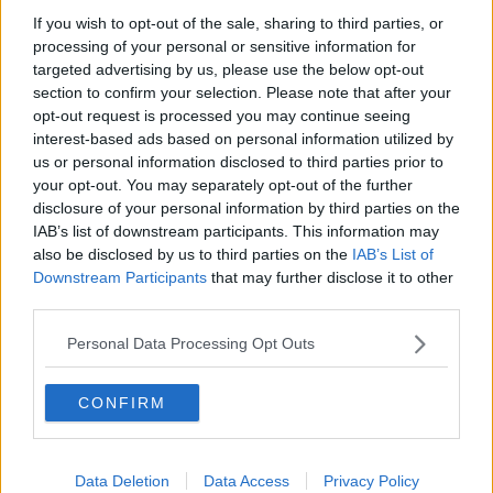
If you wish to opt-out of the sale, sharing to third parties, or
processing of your personal or sensitive information for
targeted advertising by us, please use the below opt-out
Ad aggiudicarsi la tappa è stato il francese
Benjamin Thomas
(Cofidis), seguito dal danese Michael Valgren (EF Education -
section to confirm your selection. Please note that after your
EasyPost) e da Andrea Pietrobon (Team Polti Kometa). Quarta
opt-out request is processed you may continue seeing
posizione per il francese francese Enzo Paleni (Groupama-FDJ).
interest-based ads based on personal information utilized by
us or personal information disclosed to third parties prior to
Domani, Giovedì 9 maggio, si disputerà la sesta tappa con
your opt-out. You may separately opt-out of the further
partenza da Torre del Lago ed arrivo a Rapolano Terme.
disclosure of your personal information by third parties on the
Qua sotto il video pubblicato sulla pagina Facebook del Comune di
IAB’s list of downstream participants. This information may
Pietrasanta durante il passaggio dei ciclisti.
also be disclosed by us to third parties on the
IAB’s List of
Downstream Participants
that may further disclose it to other
third parties.
Personal Data Processing Opt Outs
CONFIRM
Data Deletion
Data Access
Privacy Policy