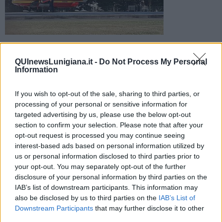
La centrale del 118 ha allertato l'automedica e l'elicottero
Pegaso ma i sanitari non hanno potuto far altro che
QUInewsLunigiana.it -
Do Not Process My Personal
constatare il decesso del lavoratore
Information
If you wish to opt-out of the sale, sharing to third parties, or
processing of your personal or sensitive information for
targeted advertising by us, please use the below opt-out
section to confirm your selection. Please note that after your
MULAZZO —
Dramma in Lunigiana dove un uomo di circa 50 anni
opt-out request is processed you may continue seeing
è morto in seguito ad un malore accusato sul lavoro. E' accaduto
interest-based ads based on personal information utilized by
nel primo pomeriggio di oggi, giovedì 25 Giugno, in una ditta nel
comune di Mulazzo.
us or personal information disclosed to third parties prior to
your opt-out. You may separately opt-out of the further
La centrale del 118 ha allertato l'automedica e l'elicottero Pegaso 3
disclosure of your personal information by third parties on the
ma quando il personale sanitario è arrivato sul posto non ha potuto
IAB’s list of downstream participants. This information may
far altro che constatare il decesso dell'uomo.
also be disclosed by us to third parties on the
IAB’s List of
Downstream Participants
that may further disclose it to other
third parties.