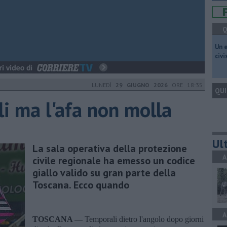
Q
​Un 
civ
LUNEDÌ
29 GIUGNO 2026
ORE 18:35
QUI
li ma l'afa non molla
Ult
La sala operativa della protezione
A
civile regionale ha emesso un codice
giallo valido su gran parte della
Toscana. Ecco quando
A
TOSCANA —
Temporali dietro l'angolo dopo giorni