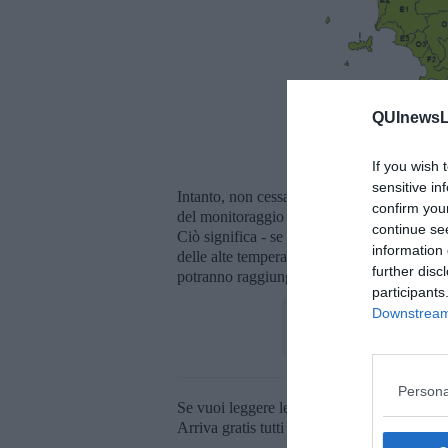
QUInewsLu
If you wish 
sensitive in
Intanto, non cessa ancora la
massima allerta
confirm you
del monitoraggio estivo del
Ministero dell
continue se
Ciò significa - se le previsioni saranno co
information 
delle alte temperature sulla salute. Nelle o
further disc
potranno raggiungere i 39 gradi e 35 merco
participants
Downstream 
Persona
Se vuoi leggere le notizie principali della T
Arriva gratis tutti i giorni alle 20:00 dirett