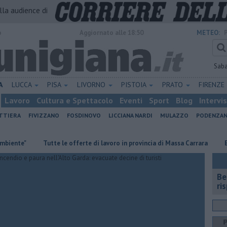
alla audience di
o
Aggiornato alle 18:50
METEO:
Sab
A
LUCCA
PISA
LIVORNO
PISTOIA
PRATO
FIRENZE
Lavoro
Cultura e Spettacolo
Eventi
Sport
Blog
Intervi
ATTIERA
FIVIZZANO
FOSDINOVO
LICCIANA NARDI
MULAZZO
PODENZA
​Tutte le offerte di lavoro in provincia di Massa Carrara
​Benzina, 
​B
ri