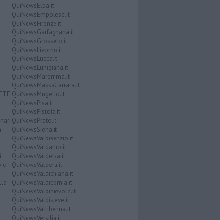
QuiNewsElba.it
QuiNewsEmpolese.it
i
QuiNewsFirenze.it
QuiNewsGarfagnana.it
QuiNewsGrosseto.it
QuiNewsLivorno.it
QuiNewsLucca.it
QuiNewsLunigiana.it
QuiNewsMaremma.it
QuiNewsMassaCarrara.it
ATTE
QuiNewsMugello.it
QuiNewsPisa.it
QuiNewsPistoia.it
nari
QuiNewsPrato.it
a
QuiNewsSiena.it
QuiNewsValbisenzio.it
QuiNewsValdarno.it
i
QuiNewsValdelsa.it
o e
QuiNewsValdera.it
QuiNewsValdichiana.it
lla
QuiNewsValdicornia.it
QuiNewsValdinievole.it
QuiNewsValdisieve.it
QuiNewsValtiberina.it
QuiNewsVersilia.it