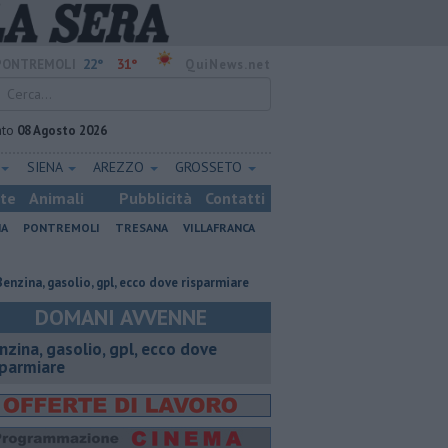
22°
31°
PONTREMOLI
QuiNews.net
ato
08 Agosto 2026
SIENA
AREZZO
GROSSETO
ste
Animali
Pubblicità
Contatti
NA
PONTREMOLI
TRESANA
VILLAFRANCA
gasolio, gpl, ecco dove risparmiare
Pastora lotta coi lupi per difendere 
DOMANI AVVENNE
enzina, gasolio, gpl, ecco dove
sparmiare