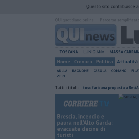
Questo sito contribuisce 
QUI
quotidiano online.
Percorso semplificat
TOSCANA
LUNIGIANA
MASSA CARRAR
Home
Cronaca
Politica
Attualità
AULLA
BAGNONE
CASOLA
COMANO
FIL
ZERI
 il suo gregge
Macelloni, "Novatosc farà una proposta a RetiAmbiente"
Tutti i titoli:
Brescia, incendio e
paura nell'Alto Garda:
evacuate decine di
turisti