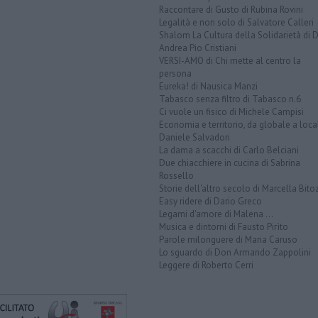
Raccontare di Gusto di Rubina Rovini
Legalità e non solo di Salvatore Calleri
Shalom La Cultura della Solidarietà di 
Andrea Pio Cristiani
VERSI-AMO di Chi mette al centro la
persona
Eureka! di Nausica Manzi
Tabasco senza filtro di Tabasco n.6
Ci vuole un fisico di Michele Campisi
Economia e territorio, da globale a loca
Daniele Salvadori
La dama a scacchi di Carlo Belciani
Due chiacchiere in cucina di Sabrina
Rossello
Storie dell'altro secolo di Marcella Bito
Easy ridere di Dario Greco
Legami d'amore di Malena ...
Musica e dintorni di Fausto Pirìto
Parole milonguere di Maria Caruso
Lo sguardo di Don Armando Zappolini
Leggere di Roberto Cerri