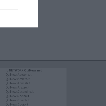
IL NETWORK QuiNews.net
QuiNewsAbetone.it
QuiNewsAmiata.it
QuiNewsAnimali.it
QuiNewsArezzo.it
QuiNewsCasentino.it
QuiNewsCecina.it
QuiNewsChianti.it
QuiNewsCuoio.it