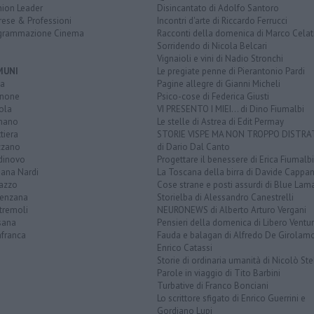
nion Leader
Disincantato di Adolfo Santoro
rese & Professioni
Incontri d'arte di Riccardo Ferrucci
grammazione Cinema
Racconti della domenica di Marco Celat
Sorridendo di Nicola Belcari
Vignaioli e vini di Nadio Stronchi
MUNI
Le pregiate penne di Pierantonio Pardi
la
Pagine allegre di Gianni Micheli
none
Psico-cose di Federica Giusti
ola
VI PRESENTO I MIEI... di Dino Fiumalbi
mano
Le stelle di Astrea di Edit Permay
ttiera
STORIE VISPE MA NON TROPPO DISTR
zzano
di Dario Dal Canto
dinovo
Progettare il benessere di Erica Fiumalbi
iana Nardi
La Toscana della birra di Davide Cappan
azzo
Cose strane e posti assurdi di Blue Lam
enzana
Storielba di Alessandro Canestrelli
tremoli
NEURONEWS di Alberto Arturo Vergani
sana
Pensieri della domenica di Libero Ventur
afranca
Fauda e balagan di Alfredo De Girolam
Enrico Catassi
Storie di ordinaria umanità di Nicolò Ste
Parole in viaggio di Tito Barbini
Turbative di Franco Bonciani
Lo scrittore sfigato di Enrico Guerrini e
Gordiano Lupi