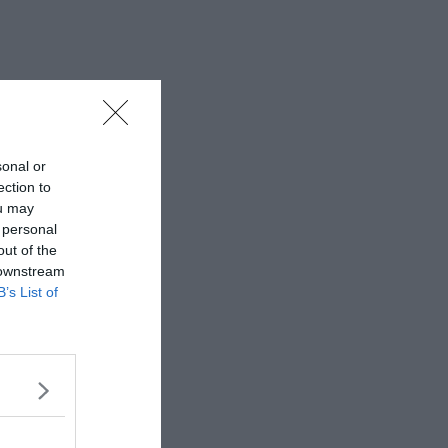
sonal or
ection to
ou may
 personal
out of the
 downstream
B’s List of