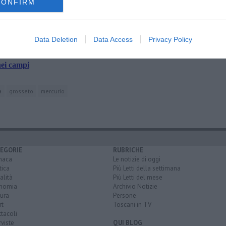
CONFIRM
Data Deletion
Data Access
Privacy Policy
ge
l mattino
nei campi
a
grosseto
mercurio
EGORIE
RUBRICHE
naca
Le notizie di oggi
tica
Più Letti della settimana
alità
Più Letti del mese
nomia
Archivio Notizie
ura
Persone
rt
Toscani in TV
tacoli
rviste
QUI BLOG