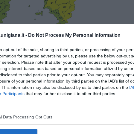
nigiana.it -
Do Not Process My Personal Information
to opt-out of the sale, sharing to third parties, or processing of your per
formation for targeted advertising by us, please use the below opt-out s
 per il caldo
a Firenze. Il nuovo bollettino elaborato nell'ambito
r selection. Please note that after your opt-out request is processed y
a salute
estende fino a mercoledì 1 Luglio il livello 3 di allerta.
eing interest-based ads based on personal information utilized by us or
nfermate-
12 giorni consecutivi in codice rosso
per gli effetti
disclosed to third parties prior to your opt-out. You may separately opt-
re centrali delle giornata, anche domani le colonnine di mercurio
losure of your personal information by third parties on the IAB’s list of
ledì, con massime percepite dai 37 ai 39 gradi.
. This information may also be disclosed by us to third parties on the
IA
Participants
that may further disclose it to other third parties.
l Data Processing Opt Outs
oscana iscriviti alla
Newsletter QUInews - ToscanaMedia.
amente nella tua casella di posta.