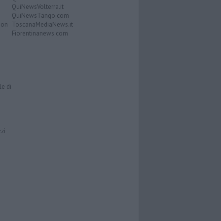
QuiNewsVolterra.it
QuiNewsTango.com
Don
ToscanaMediaNews.it
Fiorentinanews.com
le di
zzi