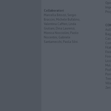
Opi
Imp
Collaboratori
Pro
Marcella Bitozzi, Sergio
Braccini, Michele Bufalino,
Valentina Caffieri, Linda
CO
Giuliani, Dina Laurenzi,
Aul
Monica Nocciolini, Paolo
Bag
Nocentini, Gabriele
Cas
Santarnecchi, Paola Silvi.
Co
Fila
Fivi
Fos
Licc
Mul
Pod
Pon
Tre
Vill
Zeri