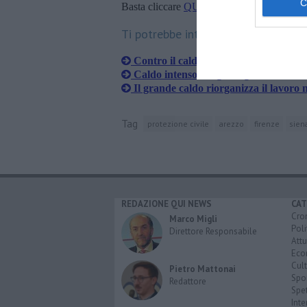
Basta cliccare
QUI
Ti potrebbe interessare anche:
Contro il caldo città più verdi per leg
Caldo intenso, 34 gradi già alle 10 de
Il grande caldo riorganizza il lavoro 
Tag
protezione civile
arezzo
firenze
sien
REDAZIONE QUI NEWS
CAT
Cro
Marco Migli
Poli
Direttore Responsabile
Attu
Eco
Cult
Pietro Mattonai
Spo
Redattore
Spet
Inte