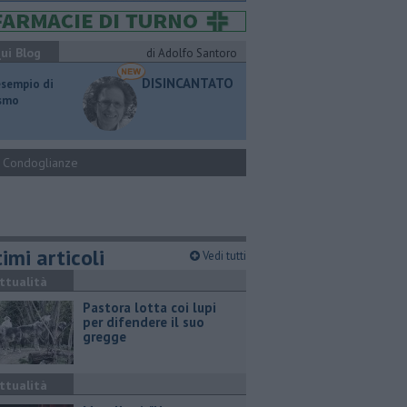
ui Blog
di Adolfo Santoro
DISINCANTATO
esempio di
ismo
Condoglianze
imi articoli
Vedi tutti
ttualità
Pastora lotta coi lupi
per difendere il suo
gregge
ttualità