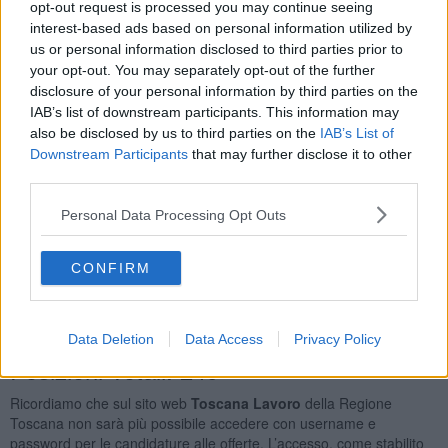
opt-out request is processed you may continue seeing
Conduttori di Mezzi Pesanti e Camion
19
interest-based ads based on personal information utilized by
Commessi Delle Vendite All'ingrosso
16
us or personal information disclosed to third parties prior to
Muratori In Pietra e Mattoni
15
your opt-out. You may separately opt-out of the further
Baristi e Professioni Assimilate
14
disclosure of your personal information by third parties on the
Orario Lavoro
IAB’s list of downstream participants. This information may
also be disclosed by us to third parties on the
IAB’s List of
Full Time
197
Downstream Participants
that may further disclose it to other
Part Time
64
third parties.
Lavoro a Turni
16
Personal Data Processing Opt Outs
Tipologia Contratto
Lavoro a Tempo Determinato
224
CONFIRM
Lavoro a Tempo Indeterminato
49
Apprendistato Professionalizzante O Contratto di
Mestiere
17
Data Deletion
Data Access
Privacy Policy
Posizioni Totali: 249
Ricordiamo che sul sito web
Toscana Lavoro
della Regione
Toscana non sarà più possibile accedere con username e
password per le candidature alle offerte. L’accesso, come stabilito