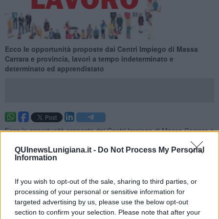
Ecco le opportunità proposte dai Centri Impiego di Massa
Carrara e provincia, lavori a tempo indeterminato e
determinato ed apprendistato
Ecco le opportunità proposte dai Centri Impiego di Massa Carrara e
provincia per la settimana 21 del 2026 (dal 24 May 2026 al 30 May
2026), lavori a tempo indeterminato e determinato ed
QUInewsLunigiana.it -
Do Not Process My Personal
Information
apprendistato.
Per vedere tutte le offerte di lavoro
CLICCA QUI
If you wish to opt-out of the sale, sharing to third parties, or
Questa settimana:
processing of your personal or sensitive information for
targeted advertising by us, please use the below opt-out
I lavori più richiesti
section to confirm your selection. Please note that after your