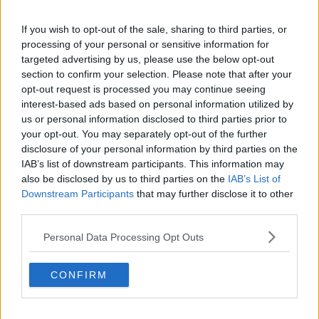
le sue inquietudini, si stagliano infatti figure indimenticabili, nate
dalla casualità di incontri, che come lui si muovono, come randagi,
If you wish to opt-out of the sale, sharing to third parties, or
in un vuoto di senso.
processing of your personal or sensitive information for
Il sentirsi “fuori luogo sempre” ed un indefinito senso di colpa si
targeted advertising by us, please use the below opt-out
fanno eco e uniscono gli amici, ma anche le comparse e i
section to confirm your selection. Please note that after your
personaggi minori, che nella scrittura, a tratti tragica e a tratti
opt-out request is processed you may continue seeing
esilarante, ci portano con sé nel loro malessere esistenziale, che ci
interest-based ads based on personal information utilized by
accorgiamo non essere poi tanto diverso da quello delle
us or personal information disclosed to third parties prior to
generazioni del passato, ma che prende solo nomi differenti.”
your opt-out. You may separately opt-out of the further
La solitudine forzatamente ricercata, nata dal senso di
disclosure of your personal information by third parties on the
inadeguatezza, di incapacità di adattamento, di vergogna per le
IAB’s list of downstream participants. This information may
vicissitudini familiari diventa, in Pietro, “talento di restare immobili”,
also be disclosed by us to third parties on the
IAB’s List of
nel vano tentativo di tenere lontane le delusioni e i fallimenti
Downstream Participants
that may further disclose it to other
mettendo al centro della sua esistenza una strofa di una canzone
third parties.
che gli risuona nella mente con la voce materna: “vivere al buio per
smaltire un dolore”. Anche nei passi della sua vita da studente
Personal Data Processing Opt Outs
universitario che lo porterà a lasciare per mesi la sua città natale,
Pisa, per Madrid, nell’apparente movimento dei viaggi, nelle nuove
CONFIRM
amicizie, la sua immobilità, anche sentimentale, non lo
abbandonerà.
Nell’incontro con Dora, ”la ragazza che fa tremare l’aria”, la paura