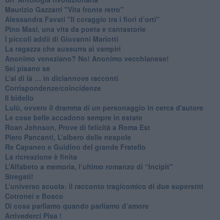
​Maurizio Gazzarri "Vita fronte retro"
​Alessandra Favati "Il coraggio tra i fiori d’orti"
​Pino Masi, una vita da poeta e cantastorie
​I piccoli addii di Giovanni Mariotti
​La ragazza che sussurra ai vampiri
​Anonimo veneziano? No! Anonimo vecchianese!
​Sei pisano se
​L’al di là … in diciannove racconti
Corrispondenze/coincidenze
Il bidello
Lulù, ovvero il dramma di un personaggio in cerca d'autore
Le cose belle accadono sempre in estate
Roan Johnson, Prove di felicità a Roma Est
Piero Pancanti, L’albero delle nespole
Re Capaneo e Guidino del grande Fratello
La ricreazione è finita
​L’Alfabeto a memoria, l’ultimo romanzo di “Incipit"
​Stregati!
L’universo scuola: il racconto tragicomico di due superstiti
Cotronei e Bosco
Di cosa parliamo quando parliamo d’amore
Arrivederci Pisa !