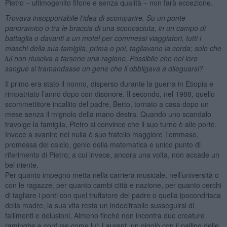
Pietro – ultimogenito fifone e senza qualità – non farà eccezione.
Trovava insopportabile l’idea di scomparire. Su un ponte
panoramico o tra le braccia di una sconosciuta, in un campo di
battaglia o davanti a un motel per commessi viaggiatori, tutti i
maschi della sua famiglia, prima o poi, tagliavano la corda; solo che
lui non riusciva a farsene una ragione. Possibile che nel loro
sangue si tramandasse un gene che li obbligava a dileguarsi?
Il primo era stato il nonno, disperso durante la guerra in Etiopia e
rimpatriato l’anno dopo con disonore. Il secondo, nel 1988, quello
scommettitore incallito del padre, Berto, tornato a casa dopo un
mese senza il mignolo della mano destra. Quando uno scandalo
travolge la famiglia, Pietro si convince che il suo turno è alle porte.
Invece a svanire nel nulla è suo fratello maggiore Tommaso,
promessa del calcio, genio della matematica e unico punto di
riferimento di Pietro; a cui invece, ancora una volta, non accade un
bel niente.
Per quanto impegno metta nella carriera musicale, nell’università o
con le ragazze, per quanto cambi città e nazione, per quanto cerchi
di tagliare i ponti con quel truffatore del padre o quella ipocondriaca
della madre, la sua vita resta un indecifrabile susseguirsi di
fallimenti e delusioni. Almeno finché non incontra due creature
raminghe e confuse come lui: Laurent, un gigolò con il pallino delle