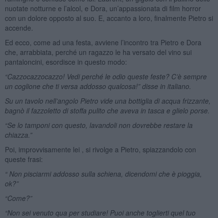
nuotate notturne e l’alcol, e Dora, un’appassionata di film horror
con un dolore opposto al suo. E, accanto a loro, finalmente Pietro si
accende.
Ed ecco, come ad una festa, avviene l’incontro tra Pietro e Dora
che, arrabbiata, perché un ragazzo le ha versato del vino sui
pantaloncini, esordisce in questo modo:
“Cazzocazzocazzo! Vedi perché le odio queste feste? C’è sempre
un coglione che ti versa addosso qualcosa!” disse in italiano.
Su un tavolo nell’angolo Pietro vide una bottiglia di acqua frizzante,
bagnò il fazzoletto di stoffa pulito che aveva in tasca e glielo porse.
“Se lo tamponi con questo, lavandoli non dovrebbe restare la
chiazza.”
Poi, improvvisamente lei , si rivolge a Pietro, spiazzandolo con
queste frasi:
“ Non pisciarmi addosso sulla schiena, dicendomi che è pioggia,
ok?”
“Come?”
“Non sei venuto qua per studiare! Puoi anche toglierti quel tuo