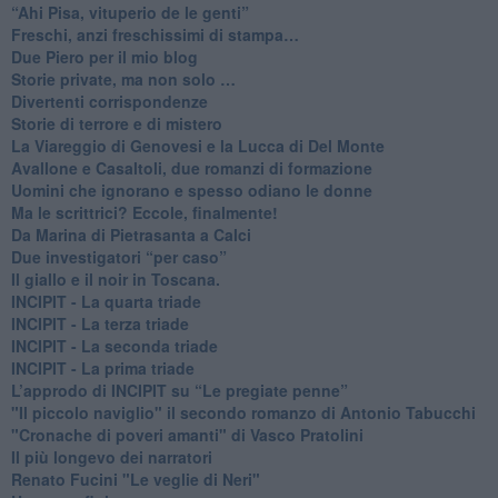
​“Ahi Pisa, vituperio de le genti”
Freschi, anzi freschissimi di stampa…
​Due Piero per il mio blog
​Storie private, ma non solo …
Divertenti corrispondenze
Storie di terrore e di mistero
La Viareggio di Genovesi e la Lucca di Del Monte
Avallone e Casaltoli, due romanzi di formazione
​Uomini che ignorano e spesso odiano le donne
Ma le scrittrici? Eccole, finalmente!
Da Marina di Pietrasanta a Calci
​Due investigatori “per caso”
​Il giallo e il noir in Toscana.
INCIPIT - La quarta triade
INCIPIT - La terza triade
INCIPIT - La seconda triade
INCIPIT - La prima triade
L’approdo di INCIPIT su “Le pregiate penne”
​"Il piccolo naviglio" il secondo romanzo di Antonio Tabucchi
​"Cronache di poveri amanti" di Vasco Pratolini
​Il più longevo dei narratori
Renato Fucini "Le veglie di Neri"