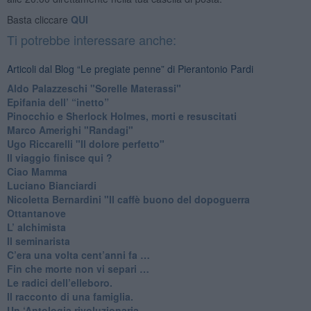
Basta cliccare
QUI
Ti potrebbe interessare anche:
Articoli dal Blog “Le pregiate penne” di Pierantonio Pardi
​Aldo Palazzeschi "Sorelle Materassi"
​Epifania dell’ “inetto”
Pinocchio e Sherlock Holmes, morti e resuscitati
​Marco Amerighi "Randagi"
Ugo Riccarelli "Il dolore perfetto"
​Il viaggio finisce qui ?
​Ciao Mamma
​Luciano Bianciardi
​Nicoletta Bernardini "Il caffè buono del dopoguerra
​Ottantanove
​L’ alchimista
Il seminarista
​C’era una volta cent’anni fa …
​Fin che morte non vi separi …
​Le radici dell’elleboro.
​Il racconto di una famiglia.
Un ‘Antologia rivoluzionaria