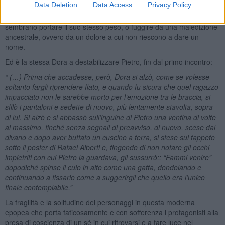
Data Deletion
Data Access
Privacy Policy
di una delusione lo bloccherà per lungo tempo dal cercare la sua
salvezza nell’amore, anche perché tutti i nuovi amici intorno a sé
sembrano portare il suo stesso peso, o fuggire da una maledizione
ancestrale, ovvero da un dolore a cui non riescono a dare un
nome.
Ed è la stessa Dora a destabilizzare Pietro, fin dal primo incontro:
“ (…) Prima che accadesse, però, Dora si alzò, come se volesse
soltanto fargli riprendere fiato, e quando fu sicura che quel ragazzo
impacciato non le sarebbe morto per l’emozione tra le braccia, si
sfilò i pantaloni e sedette di nuovo, più lentamente stavolta, sopra
di lui. Si alzò e si abbassò sull’inguine di Pietro una ventina di volte
al massimo, finché senza segnali di preavviso, di nuovo, scese dal
divano e dopo aver buttato un cuscino a terra, si stese sul tappeto
sotto il poster di Rafael Alberti e, fingendo di non notare gli occhi
impietriti con cui Pietro la guardava, gli sussurrò:: “Fammi venire”
dopodiché spinse il culo in alto come una gatta, dondolando e
continuando a fissarlo come a suggerirgli che quello era l’unico
finale contemplabile.”
La fragilità e la solitudine dei personaggi in questa moderna
epopea che porta faticosamente e con sofferenza i protagonisti alla
presa di coscienza di un sé in cui ritrovarsi e a fare luce nel