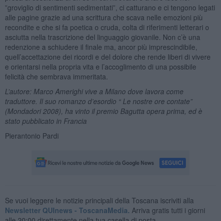
”groviglio di sentimenti sedimentati”, ci catturano e ci tengono legati
alle pagine grazie ad una scrittura che scava nelle emozioni più
recondite e che si fa poetica o cruda, colta di riferimenti letterari o
asciutta nella trascrizione del linguaggio giovanile. Non c’è una
redenzione a schiudere il finale ma, ancor più imprescindibile,
quell’accettazione dei ricordi e del dolore che rende liberi di vivere
e orientarsi nella propria vita e l’accoglimento di una possibile
felicità che sembrava immeritata.
L’autore: Marco Amerighi vive a Milano dove lavora come
traduttore. Il suo romanzo d’esordio “ Le nostre ore contate”
(Mondadori 2008), ha vinto il premio Bagutta opera prima, ed è
stato pubblicato in Francia
Pierantonio Pardi
Se vuoi leggere le notizie principali della Toscana iscriviti alla
Newsletter QUInews - ToscanaMedia.
Arriva gratis tutti i giorni
alle 20:00 direttamente nella tua casella di posta.