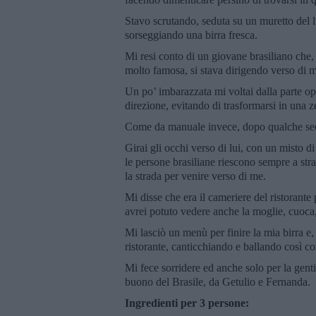
Stavo scrutando, seduta su un muretto del lu
sorseggiando una birra fresca.
Mi resi conto di un giovane brasiliano che
molto famosa, si stava dirigendo verso di 
Un po’ imbarazzata mi voltai dalla parte o
direzione, evitando di trasformarsi in una 
Come da manuale invece, dopo qualche secon
Girai gli occhi verso di lui, con un misto d
le persone brasiliane riescono sempre a str
la strada per venire verso di me.
Mi disse che era il cameriere del ristorante 
avrei potuto vedere anche la moglie, cuoca,
Mi lasciò un menù per finire la mia birra e
ristorante, canticchiando e ballando così co
Mi fece sorridere ed anche solo per la gent
buono del Brasile, da Getulio e Fernanda.
Ingredienti per 3 persone: