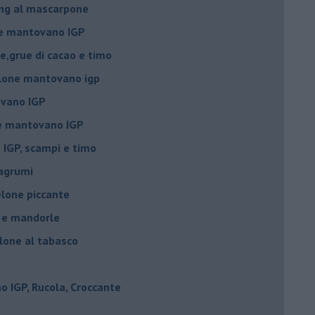
ing al mascarpone
ne mantovano IGP
e,grue di cacao e timo
lone mantovano igp
vano IGP
ne mantovano IGP
IGP, scampi e timo
 agrumi
elone piccante
e e mandorle
elone al tabasco
 IGP, Rucola, Croccante