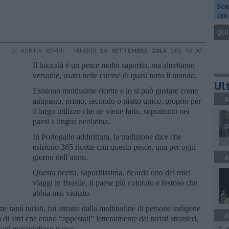
Scar
con 
QUI
DI RUBINA ROVINI - VENERDÌ
19 SETTEMBRE 2014
ORE 08:00
Il baccalà è un pesce molto saporito, ma altrettanto
versatile, usato nelle cucine di quasi tutto il mondo.
Ult
Esistono moltissime ricette e lo si può gustare come
A
antipasto, primo, secondo o piatto unico, proprio per
il largo utilizzo che ne viene fatto, soprattutto nei
paesi a lingua neolatina.
In Portogallo addirittura, la tradizione dice che
esistono 365 ricette con questo pesce, una per ogni
giorno dell’anno.
A
Questa ricetta, saporitissima, ricorda uno dei miei
viaggi in Brasile, il paese più colorato e festoso che
abbia mai visitato.
e tanti turisti, fui attratta dalla moltitudine di persone indigene
A
di altri che erano “appestati” letteralmente dai turisti stranieri,
quel meraviglioso paese.