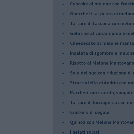
Cupcake al melone con frost
Gnocchetti al pesto di melo
Tartare di fassona con melon
Gelatine al cardamomo e me
Cheesecake al melone manto
Insalata di sgombro e melo
Risotto al Melone Mantovano 
Sole del sud con riduzione di
Stracciatella di Andria con m
Paccheri con scarola, vongol
Tartare di luccioperca con m
Crackers di segale
Quinoa con Melone Mantovano
I gelati salati