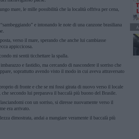
ngo mare, le mille possibilità che la località offriva per cena,
, “sambeggiando” e intonando le note di una canzone brasiliana
A
me.
pposta, verso il mare, sperando che anche lui cambiasse
zecca appiccicosa.
do mi sentii ticchettare la spalla.
i imbarazzo e fastidio, ma cercando di nascondere il sorriso che
appare, soprattutto avendo visto il modo in cui aveva attraversato
proprio di fronte e che se mi fossi girata di nuovo verso il locale
 che secondo lui preparava il baccalà più buono del Brasile.
, lasciandomi con un sorriso, si diresse nuovamente verso il
me era arrivato.
ilezza dimostrata, andai a mangiare veramente il baccalà più