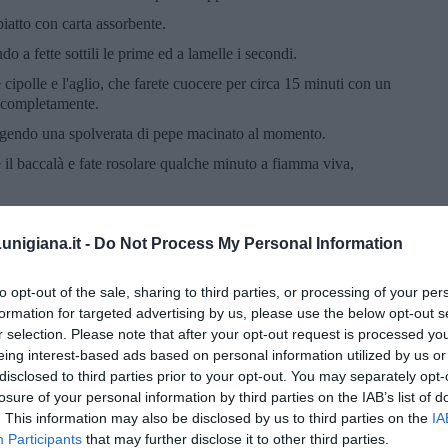
piatto con carta assorbente.
ndo a fette sottili le prime ed a lamelle i secondi.
 cipolle e l'aglio, che farete cuocere per circa 15 minuti con un
a completamente.
iungendo una spolverata di pepe macinato al momento.
 il baccalà e fate rosolare qualche minuto a fiamma viva,
 uova, abbassando la fiamma e lasciandole rapprendere un paio di
nigiana.it -
Do Not Process My Personal Information
baccalà rimane molto saporito, non rendendo necessario l'uso del
to opt-out of the sale, sharing to third parties, or processing of your per
 a me piacciono leggermente più cotte, perché formano una
formation for targeted advertising by us, please use the below opt-out s
pesce, veramente gustosa.
r selection. Please note that after your opt-out request is processed y
eing interest-based ads based on personal information utilized by us or
arnizione.
disclosed to third parties prior to your opt-out. You may separately opt-
losure of your personal information by third parties on the IAB’s list of
. This information may also be disclosed by us to third parties on the
IA
Participants
that may further disclose it to other third parties.