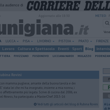
alla audience di
o
Aggiornato alle 18:50
METEO:
Vene
A
LUCCA
PISA
LIVORNO
PISTOIA
PRATO
FIRENZE
Lavoro
Cultura e Spettacolo
Eventi
Sport
Blog
Intervi
ATTIERA
FIVIZZANO
FOSDINOVO
LICCIANA NARDI
MULAZZO
PODENZA
ubina Rovini
 con mamma pugliese, amante della buona tavola e dei
e. E' stata lei che mi ha insegnato, insieme a mia nonna, i
ono affettivamente più legata. Scrive di cucina dal 2006, ex
Q
 del fitness, ha partecipato a MasterChef 2015-16
Vedi tutti gli articoli del blog di Rubina Rovini
A L
di 