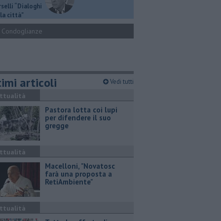
selli “Dialoghi
la città"
Condoglianze
imi articoli
Vedi tutti
ttualità
Pastora lotta coi lupi
per difendere il suo
gregge
ttualità
Macelloni, "Novatosc
farà una proposta a
RetiAmbiente"
ttualità