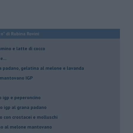
o” di Rubina Rovini
umino e latte di cocco
e...
a padano, gelatina al melone e lavanda
e mantovano IGP
 igp e peperoncino
 igp al grana padano
 con crostacei e molluschi
ino al melone mantovano