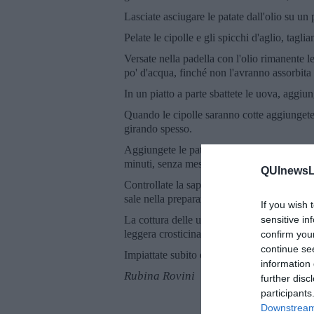
Lasciate asciugare le patate dall'olio su un 
Pelate le cipolle e gli spicchi d'aglio, taglia
Versate nella padella con l'olio rimanente le
po' d'acqua, finché non l'avranno assorbit
In un piatto a parte sbattete le uova, agg
Quando le cipolle saranno cotte aggiungete
girando spesso.
Aggiungete le patate, le olive tritate e le
minuti, senza mescolare.
QUInewsLu
Controllate la sapidità, perché talvolta il 
sale nella preparazione.
If you wish 
La cottura delle uova è a gusto personale,
sensitive in
leggera crosticina intorno alle patate e al 
confirm you
continue se
Impiattate subito e servire con le olive a gu
information 
Rubina Rovini
further disc
participants
Downstream 