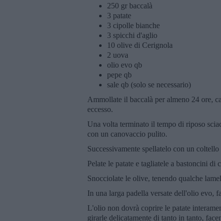
250 gr baccalà
3 patate
3 cipolle bianche
3 spicchi d'aglio
10 olive di Cerignola
2 uova
olio evo qb
pepe qb
sale qb (solo se necessario)
Ammollate il baccalà per almeno 24 ore, ca
eccesso.
Una volta terminato il tempo di riposo scia
con un canovaccio pulito.
Successivamente spellatelo con un coltello a 
Pelate le patate e tagliatele a bastoncini di
Snocciolate le olive, tenendo qualche lamel
In una larga padella versate dell'olio evo, f
L'olio non dovrà coprire le patate interame
girarle delicatamente di tanto in tanto, fa