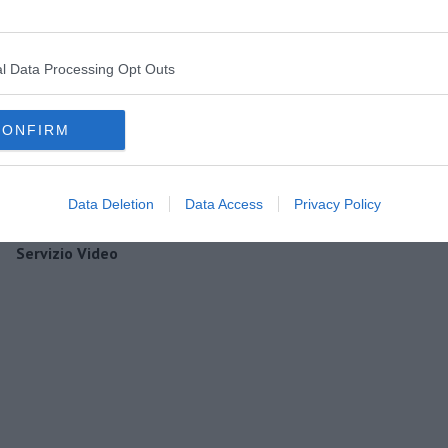
l Data Processing Opt Outs
CONFIRM
Data Deletion
Data Access
Privacy Policy
Servizio Video