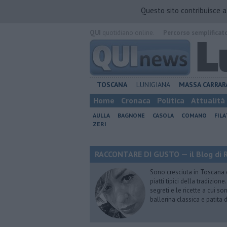
Questo sito contribuisce 
QUI
quotidiano online.
Percorso semplificat
TOSCANA
LUNIGIANA
MASSA CARRAR
Home
Cronaca
Politica
Attualità
AULLA
BAGNONE
CASOLA
COMANO
FIL
ZERI
RACCONTARE DI GUSTO — il Blog di R
Sono cresciuta in Toscana
piatti tipici della tradizion
segreti e le ricette a cui s
ballerina classica e patita