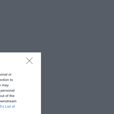
sonal or
ection to
ou may
 personal
out of the
 downstream
B’s List of