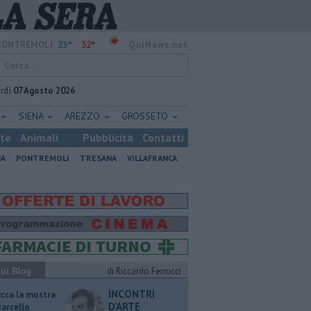
23°
32°
PONTREMOLI
QuiNews.net
rdì
07 Agosto 2026
SIENA
AREZZO
GROSSETO
ste
Animali
Pubblicità
Contatti
NA
PONTREMOLI
TRESANA
VILLAFRANCA
ui Blog
di Riccardo Ferrucci
INCONTRI
ucca la mostra
D'ARTE
Marcello