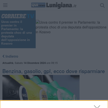
Uova contro il
premier in
Parlamento: la
protesta choc di una
deputata
dell'opposizione in
Kosovo
Indietro
,
Sabato
ore 09:15
Attualità
14 Dicembre 2024
Benzina, gasolio, gpl, ecco dove risparmiare