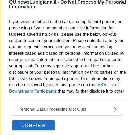
QUInewsLunigiana.it -
Do Not Process My Personal
Information
If you wish to opt-out of the sale, sharing to third parties, or
processing of your personal or sensitive information for
Ecco l'elenco dei prezzi del carburante in provincia di Massa-
targeted advertising by us, please use the below opt-out
Carrara. Comune per comune gli impianti più economici dove
fare rifornimento.
section to confirm your selection. Please note that after your
opt-out request is processed you may continue seeing
interest-based ads based on personal information utilized by
us or personal information disclosed to third parties prior to
your opt-out. You may separately opt-out of the further
disclosure of your personal information by third parties on the
IAB’s list of downstream participants. This information may
PROVINCIA DI MASSA-CARRARA —
Questi i prezzi dei carburanti
rilevati al giorno 14 dicembre 2024
dal
Ministero dello sviluppo
also be disclosed by us to third parties on the
IAB’s List of
economico
Downstream Participants
that may further disclose it to other
third parties.
Personal Data Processing Opt Outs
CONFIRM