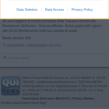
Data Deletion
Data Access
Privacy Policy
Se vuoi leggere le notizie principali della Toscana iscriviti alla
Newsletter QUInews - ToscanaMedia.
Arriva gratis tutti i giorni
alle 20:00 direttamente nella tua casella di posta.
Basta cliccare
QUI
Ti potrebbe interessare anche:
Editore Toscana Media Channel srl - Via Dei Martelli, 8 - 50129
FIRENZE - info@toscanamediachannel.it. TOSCANA MEDIA
NEWS quotidiano on line registrato presso il Tribunale di Firenze
al n. 5935 del 27.09.2013. Iscrizione ROC 22105 - C.F. e P.Iva
0620787048
Fatturazione Elettronica M5UXCR1 |
Privacy Nielsen
Direttore responsabile Marco Migli