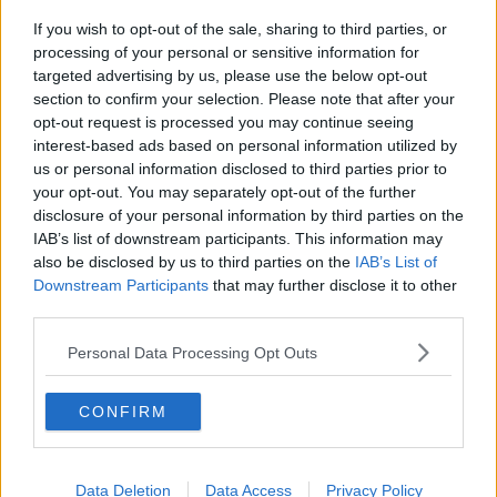
​Benzina, gasolio, gpl, ecco dove risparmiare
If you wish to opt-out of the sale, sharing to third parties, or
​Benzina, gasolio, gpl, ecco dove risparmiare
processing of your personal or sensitive information for
targeted advertising by us, please use the below opt-out
section to confirm your selection. Please note that after your
​Benzina, gasolio, gpl, ecco dove risparmiare
opt-out request is processed you may continue seeing
interest-based ads based on personal information utilized by
​Benzina, gasolio, gpl, ecco dove risparmiare
us or personal information disclosed to third parties prior to
your opt-out. You may separately opt-out of the further
​Benzina, gasolio, gpl, ecco dove risparmiare
disclosure of your personal information by third parties on the
IAB’s list of downstream participants. This information may
​Benzina, gasolio, gpl, ecco dove risparmiare
also be disclosed by us to third parties on the
IAB’s List of
Downstream Participants
that may further disclose it to other
​Benzina, gasolio, gpl, ecco dove risparmiare
third parties.
​Benzina, gasolio, gpl, ecco dove risparmiare
Personal Data Processing Opt Outs
​Benzina, gasolio, gpl, ecco dove risparmiare
CONFIRM
​Benzina, gasolio, gpl, ecco dove risparmiare
​Benzina, gasolio, gpl, ecco dove risparmiare
Data Deletion
Data Access
Privacy Policy