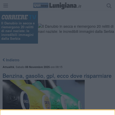
Il Danubio in secca e
riemergono 20 relitti
di navi naziste: le
incredibili immagini
dalla Serbia
Indietro
,
Sabato
ore 09:15
Attualità
08 Novembre 2025
Benzina, gasolio, gpl, ecco dove risparmiare