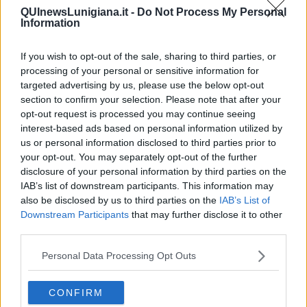
QUInewsLunigiana.it -
Do Not Process My Personal
Information
If you wish to opt-out of the sale, sharing to third parties, or
Ecco l'elenco dei prezzi del carburante in provincia di Massa-
processing of your personal or sensitive information for
Carrara. Comune per comune gli impianti più economici dove
targeted advertising by us, please use the below opt-out
fare rifornimento.
section to confirm your selection. Please note that after your
opt-out request is processed you may continue seeing
interest-based ads based on personal information utilized by
us or personal information disclosed to third parties prior to
your opt-out. You may separately opt-out of the further
disclosure of your personal information by third parties on the
PROVINCIA DI MASSA-CARRARA —
Questi i prezzi dei carburanti
IAB’s list of downstream participants. This information may
rilevati al giorno 08 novembre 2025
dal
Ministero dello
also be disclosed by us to third parties on the
IAB’s List of
sviluppo economico
Downstream Participants
that may further disclose it to other
third parties.
Personal Data Processing Opt Outs
CONFIRM