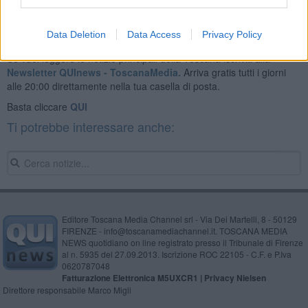
Data Deletion
Data Access
Privacy Policy
Se vuoi leggere le notizie principali della Toscana iscriviti alla
Newsletter QUInews - ToscanaMedia.
Arriva gratis tutti i giorni
alle 20:00 direttamente nella tua casella di posta.
Basta cliccare
QUI
Ti potrebbe interessare anche:
Editore Toscana Media Channel srl - Via Dei Martelli, 8 - 50129
FIRENZE - info@toscanamediachannel.it. TOSCANA MEDIA
NEWS quotidiano on line registrato presso il Tribunale di Firenze
al n. 5935 del 27.09.2013. Iscrizione ROC 22105 - C.F. e P.Iva
0620787048
Fatturazione Elettronica M5UXCR1 |
Privacy Nielsen
Direttore responsabile Marco Migli