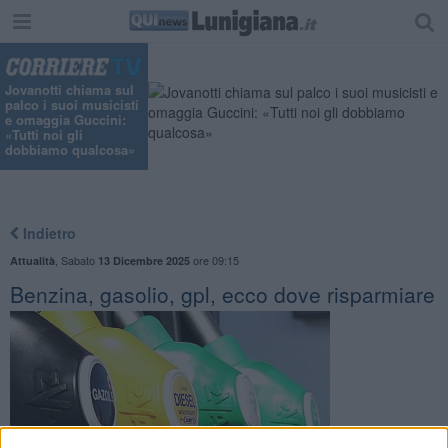
Jovanotti chiama sul
palco i suoi musicisti
e omaggia Guccini:
«Tutti noi gli
dobbiamo qualcosa»
Indietro
,
Sabato
ore 09:15
Attualità
13 Dicembre 2025
Benzina, gasolio, gpl, ecco dove risparmiare