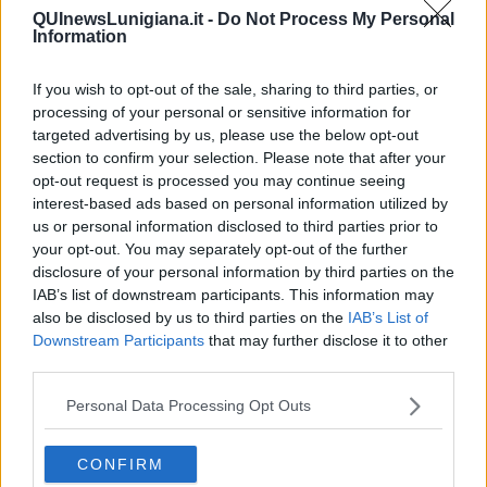
QUInewsLunigiana.it -
Do Not Process My Personal
Information
If you wish to opt-out of the sale, sharing to third parties, or
Ecco l'elenco dei prezzi del carburante in provincia di Massa-
processing of your personal or sensitive information for
Carrara. Comune per comune gli impianti più economici dove
targeted advertising by us, please use the below opt-out
fare rifornimento.
section to confirm your selection. Please note that after your
opt-out request is processed you may continue seeing
interest-based ads based on personal information utilized by
us or personal information disclosed to third parties prior to
your opt-out. You may separately opt-out of the further
disclosure of your personal information by third parties on the
PROVINCIA DI MASSA-CARRARA —
Questi i prezzi dei carburanti
IAB’s list of downstream participants. This information may
rilevati al giorno 13 dicembre 2025
dal
Ministero dello sviluppo
also be disclosed by us to third parties on the
IAB’s List of
economico
Downstream Participants
that may further disclose it to other
third parties.
Personal Data Processing Opt Outs
CONFIRM