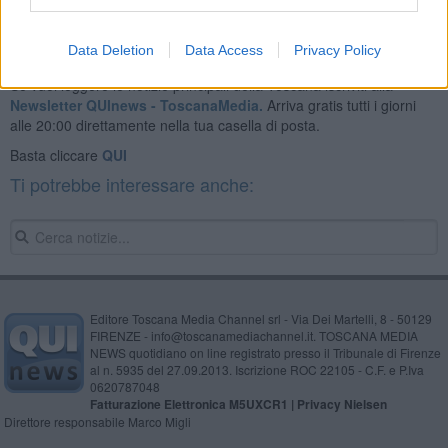
Data Deletion
Data Access
Privacy Policy
Se vuoi leggere le notizie principali della Toscana iscriviti alla
Newsletter QUInews - ToscanaMedia.
Arriva gratis tutti i giorni
alle 20:00 direttamente nella tua casella di posta.
Basta cliccare
QUI
Ti potrebbe interessare anche:
Editore Toscana Media Channel srl - Via Dei Martelli, 8 - 50129
FIRENZE - info@toscanamediachannel.it. TOSCANA MEDIA
NEWS quotidiano on line registrato presso il Tribunale di Firenze
al n. 5935 del 27.09.2013. Iscrizione ROC 22105 - C.F. e P.Iva
0620787048
Fatturazione Elettronica M5UXCR1 |
Privacy Nielsen
Direttore responsabile Marco Migli