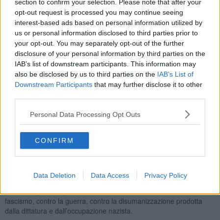
section to confirm your selection. Please note that after your
l'Associazione.
opt-out request is processed you may continue seeing
interest-based ads based on personal information utilized by
us or personal information disclosed to third parties prior to
your opt-out. You may separately opt-out of the further
Nato a Groppoli il 19 Dicembre 1929, aveva sempre vissuto a
disclosure of your personal information by third parties on the
Pistoia
, nella zona di Candeglia. "Mario Innocenti
aveva scelto la
IAB’s list of downstream participants. This information may
lotta partigiana a soli 15 anni
, entrando nelle formazioni
also be disclosed by us to third parties on the
IAB’s List of
garibaldine della
Lunigiana
e dell’area spezzina dopo aver lasciato
Downstream Participants
that may further disclose it to other
Pistoia per motivi di lavoro nel pieno della guerra", ricostruisce
third parties.
Anpi.
Personal Data Processing Opt Outs
"Per 11 mesi
combatté nella Resistenza
con il nome di battaglia
Demurdas, partecipando alle attività delle formazioni partigiane,
vivendo i rastrellamenti, la durezza della guerra in montagna, la
CONFIRM
solidarietà tra combattenti e l’attesa della Liberazione".
Nelle sue
testimonianze, rese fino agli ultimi anni
con lucidità e
forza morale, Mario Innocenti ha sempre ricordato non soltanto il
Data Deletion
Data Access
Privacy Policy
valore militare della Resistenza, ma soprattutto il significato umano
e civile di quella esperienza: la scelta della libertà contro il
fascismo, contro la guerra, contro la disumanizzazione prodotta
dalla dittatura e dall’occupazione nazista.