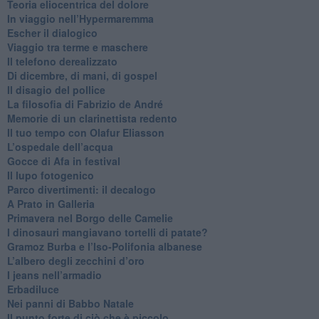
​Teoria eliocentrica del dolore
In viaggio nell’Hypermaremma
​Escher il dialogico
​Viaggio tra terme e maschere
Il telefono derealizzato
​Di dicembre, di mani, di gospel
​Il disagio del pollice
​La filosofia di Fabrizio de André
Memorie di un clarinettista redento
​Il tuo tempo con Olafur Eliasson
​L’ospedale dell’acqua
​Gocce di Afa in festival
​Il lupo fotogenico
​Parco divertimenti: il decalogo
​A Prato in Galleria
​Primavera nel Borgo delle Camelie
I dinosauri mangiavano tortelli di patate?
​Gramoz Burba e l’Iso-Polifonia albanese
L’albero degli zecchini d’oro
​I jeans nell’armadio
Erbadiluce
Nei panni di Babbo Natale
​Il punto forte di ciò che è piccolo