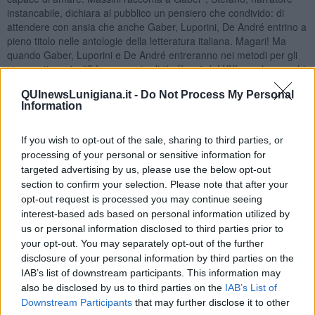
instancabile, dichiara al pubblico un pensiero che condivido: di
attendere con ansia che anche Gaber, Luporini, De André entrino a
pieno titolo nelle antologie della letteratura italiana. Magari! Ma
quando Gaber, Luporini e De André entreranno nei metodi per gli
strumenti musicali? In una sorta di “Lefèvre” del XXI secolo, per chi
ha pratica dei metodi per clarinetto? Giorgio Gaber, Fabrizio De
QUInewsLunigiana.it -
Do Not Process My Personal
André ma anche Dario Brunori, ad esempio. Avevo quasi le lacrime
Information
agli occhi mentre ero parte di quella linea armonica che racconta:
“Te ne sei accorto, sì | Che parti per scalare le montagne | E poi ti
fermi al primo ristorante | E non ci pensi più” (da “La verità). Ed io ci
If you wish to opt-out of the sale, sharing to third parties, or
penso ancora. Ho avuto più volte le lacrime agli occhi, quest’estate,
processing of your personal or sensitive information for
cercando di dare suono e colore, con un clarinetto, ad alcuni tra i
targeted advertising by us, please use the below opt-out
temi di Gaber che più hanno raccontato il mio sentirmi umano: “La
section to confirm your selection. Please note that after your
parola io | È uno strano grido | Che nasconde invano | La paura di
opt-out request is processed you may continue seeing
non essere nessuno” (da “La parola io”); e ancora “E nel silenzio
interest-based ads based on personal information utilized by
delle notti | Con gli occhi stanchi e l'animo gioioso | Percepire che
us or personal information disclosed to third parties prior to
anche il sonno è vita | E non riposo” (da “Quando sarò capace di
your opt-out. You may separately opt-out of the further
amare).
disclosure of your personal information by third parties on the
Non so se i Conservatori di oggi riescano a trasmettere questa
IAB’s list of downstream participants. This information may
incredibile gioia della musica leggera. Questo ampio e variegato
also be disclosed by us to third parties on the
IAB’s List of
piacere, difficilmente descrivibile come tutti i piaceri che sconfinano
Downstream Participants
that may further disclose it to other
nel godimento, che si ottiene mescolando nel calderone creativo