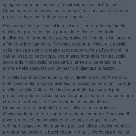
spiegava come funzionava la “respirazione circolare” (di cui in
Conservatorio non avevo sentito parlare): tornai a casa con grandi
progetti e dopo aver fatto non pochi sputazzi.
Passano gli anni, gli studi si intrecciano, il teatro prima spinge la
musica da parte e poi se la porta a letto, finché incontro le
intelligenze in fermento della cooperativa Officine della Cultura e mi
affianco al loro cammino. Partecipo dapprima, felice, alla nascita
della musica insieme al teatro senza sapere chi sia l’uovo e chi la
gallina; eseguo, poco dopo, una musica fatta delle culture, delle
storie e dei timbri delle nostre città di arrivi e di partenze nella
forma e nella sostanza dell’Orchestra Multietnica di Arezzo.
Fin dalla sua fondazione, anno 2007, direttore dell’OMA è Enrico
Fink. Devo molto a questo eclettico musicista, come a tutti i colleghi
di Officine della Cultura. Gli devo soprattutto il piacere di poter
pronunciare, da musicista, senza vergogna, una parola a suo modo
strana: “eterofonia”. In Conservatorio, ai tempi del “mio”
Conservatorio, “eterofonia” era assimilata a una parolaccia.
Qualcosa da non dire e, soprattutto, da non suonare. Qualcosa di
poco “armonico”, sostanzialmente stonato, con quel guizzo
dell’improvvisazione che mamma partitura tollera a fatica mentre è
pronta a farti cadere la bacchetta sulle dita. Un’orchestra in cui tutti