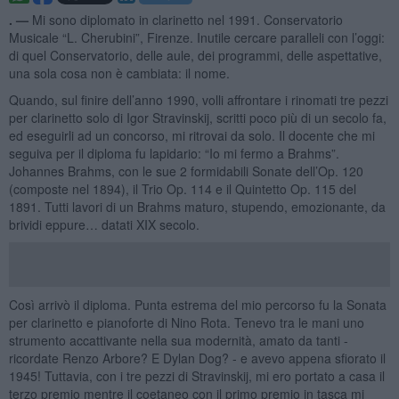
. —
Mi sono diplomato in clarinetto nel 1991. Conservatorio
Musicale “L. Cherubini”, Firenze. Inutile cercare paralleli con l’oggi:
di quel Conservatorio, delle aule, dei programmi, delle aspettative,
una sola cosa non è cambiata: il nome.
Quando, sul finire dell’anno 1990, volli affrontare i rinomati tre pezzi
per clarinetto solo di Igor Stravinskij, scritti poco più di un secolo fa,
ed eseguirli ad un concorso, mi ritrovai da solo. Il docente che mi
seguiva per il diploma fu lapidario: “Io mi fermo a Brahms”.
Johannes Brahms, con le sue 2 formidabili Sonate dell’Op. 120
(composte nel 1894), il Trio Op. 114 e il Quintetto Op. 115 del
1891. Tutti lavori di un Brahms maturo, stupendo, emozionante, da
brividi eppure… datati XIX secolo.
Così arrivò il diploma. Punta estrema del mio percorso fu la Sonata
per clarinetto e pianoforte di Nino Rota. Tenevo tra le mani uno
strumento accattivante nella sua modernità, amato da tanti -
ricordate Renzo Arbore? E Dylan Dog? - e avevo appena sfiorato il
1945! Tuttavia, con i tre pezzi di Stravinskij, mi ero portato a casa il
terzo premio mentre il coetaneo con il primo premio in tasca mi