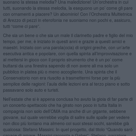
suonano la stessa melodia? Una maledizione! Un’orchestra in cui
tutti, suonando la stessa melodia, la eseguono un po’ come gli pare
con ornamenti a piacere? Un abominio! Con l’Orchestra Multietnica
di Arezzo di pezzi in eterofonia ne suoniamo non pochi e, assicuro,
tutti “come ci pare”.
Che sia un bene o che sia un male il clarinetto padre e figlio del mio
tempo, per me, è iniziato in questi anni e grazie a questi amici e
maestri. Iniziato con una parola(ccia) di origini greche, con un’arte
esecutiva antica e popolare, con quella spinta all’improvvisazione e
al mettersi in gioco con il proprio strumento che è un po’ come
buttarsi da una finestra sapendo di non avere ali ma solo un
pubblico in platea più o meno accogliente. Una spinta che il
Conservatorio non era riuscito a trasmettermi forse per la più
semplice delle ragioni: l’aula delle lezioni era al terzo piano e sotto
passavano solo auto e turisti.
Nell’estate che si è appena conclusa ho avuto la gioia di far parte di
un concerto-spettacolo che ha girato non poco in tutta Italia in
compagnia non solo dell’OMA ma anche di un gigante, sebbene
giovane, sul quale verrebbe voglia di salire sulle spalle per vedere
non dico più lontano ma almeno coi suoi stessi occhi, sarebbe già
qualcosa: Stefano Massini. In quel progetto, dal titolo “Quando sarò
capace di amare. Massini racconta a Gaber”, Stefano, narratore