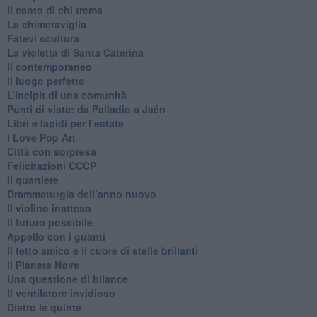
​Il canto di chi trema
La chimeraviglia
​Fatevi scultura
​La violetta di Santa Caterina
​Il contemporaneo
​Il luogo perfetto
​L’incipit di una comunità
Punti di vista: da Palladio a Jaén
​Libri e lapidi per l’estate
​I Love Pop Art
Città con sorpresa
Felicitazioni CCCP
​Il quartiere
​Drammaturgia dell’anno nuovo
​Il violino inatteso
​Il futuro possibile
​Appello con i guanti
​Il tetto amico e il cuore di stelle brillanti
​Il Pianeta Nove
​Una questione di bilance
​Il ventilatore invidioso
​Dietro le quinte