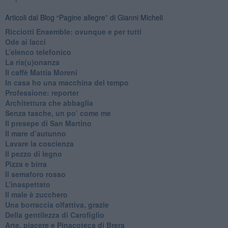
Articoli dal Blog “Pagine allegre” di Gianni Micheli
​Ricciotti Ensemble: ovunque e per tutti
Ode ai lacci
​L’elenco telefonico
​La ris(u)onanza
​Il caffè Mattia Moreni
​In casa ho una macchina del tempo
Professione: reporter
Architettura che abbaglia
​Senza tasche, un po’ come me
​Il presepe di San Martino
​Il mare d’autunno
​Lavare la coscienza
​Il pezzo di legno
​Pizza e birra
​Il semaforo rosso
​L’inaspettato
​Il male è zucchero
​Una borraccia olfattiva, grazie
​Della gentilezza di Carofiglio
Arte, piacere e Pinacoteca di Brera