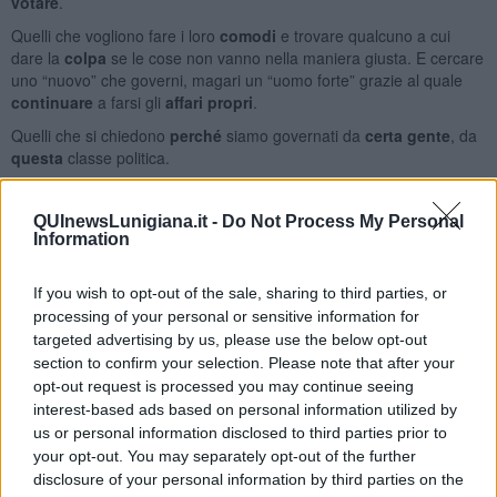
votare
.
Quelli che vogliono fare i loro
comodi
e trovare qualcuno a cui
dare la
colpa
se le cose non vanno nella maniera giusta. E cercare
uno “nuovo” che governi, magari un “uomo forte” grazie al quale
continuare
a farsi gli
affari propri
.
Quelli che si chiedono
perché
siamo governati da
certa gente
, da
questa
classe politica.
La risposta
soffia nel vento
ma, con una mascherina e un po’ di
amuchina gel, possiamo
tenerla alla larga
.
QUInewsLunigiana.it -
Do Not Process My Personal
Information
Franco Bonciani
Franco Bonciani
If you wish to opt-out of the sale, sharing to third parties, or
© Riproduzione riservata
processing of your personal or sensitive information for
targeted advertising by us, please use the below opt-out
section to confirm your selection. Please note that after your
opt-out request is processed you may continue seeing
interest-based ads based on personal information utilized by
us or personal information disclosed to third parties prior to
Se vuoi leggere le notizie principali della Toscana iscriviti alla
your opt-out. You may separately opt-out of the further
Newsletter QUInews - ToscanaMedia.
Arriva gratis tutti i giorni
disclosure of your personal information by third parties on the
alle 20:00 direttamente nella tua casella di posta.