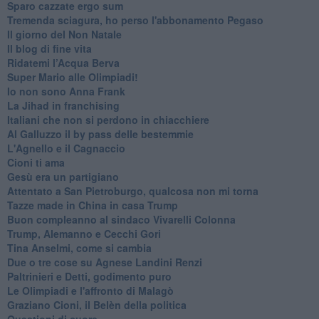
Sparo cazzate ergo sum
Tremenda sciagura, ho perso l'abbonamento Pegaso
Il giorno del Non Natale
Il blog di fine vita
​Ridatemi l’Acqua Berva
Super Mario alle Olimpiadi!
Io non sono Anna Frank
​La Jihad in franchising
Italiani che non si perdono in chiacchiere
Al Galluzzo il by pass delle bestemmie
L'Agnello e il Cagnaccio
Cioni ti ama
​Gesù era un partigiano
Attentato a San Pietroburgo, qualcosa non mi torna
Tazze made in China in casa Trump
Buon compleanno al sindaco Vivarelli Colonna
Trump, Alemanno e Cecchi Gori
Tina Anselmi, come si cambia
Due o tre cose su Agnese Landini Renzi
Paltrinieri e Detti, godimento puro
Le Olimpiadi e l'affronto di Malagò
Graziano Cioni, il Belèn della politica
Questioni di cuore