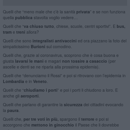
Quelli che “meno male che c’è la sanità
privata
” e se non funziona
quella
pubblica
stavolta voglio vedere…
Quelli che “
va chiuso
tutto
, chiese, scuole, centri sportivi”. E
bus,
tram
e
treni
allora?
Quelli che sono
integralisti antivaccini
ed ora piazzano la foto del
simpaticissimo
Burioni
sul comodino.
Quelli che, grazie al coronavirus, scoprono che è cosa buona e
giusta
lavarsi le mani
e magari
non
tossire
a casaccio
(per
ascelle e denti se ne riparla alla prossima epidemia).
Quelli che “denunciamo il Rossi” e poi si ritrovano con l’epidemia in
Lombardia
e in
Veneto
.
Quelli che “
chiudiamo i
porti
” e poi i porti li chiudono a loro. E
anche gli
aeroporti
.
Quelli che parlano di garantire la
sicurezza
dei cittadini evocando
la
paura
.
Quelli che,
per tre voti in più,
spargono il
terrore
e poi si
accorgono che
mettono in ginocchio
il Paese che li dovrebbe