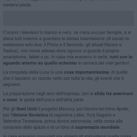
mettervi piede.
C'erano i televisori in bianco e nero, ce n'era uno per famiglia, e si
stava tutti insieme a guardare la stessa trasmissione (di canali ne
esistevano solo due, il Primo e il Secondo, gli attuali Raiuno e
Raidue), non come adesso dove ognuno si guarda il proprio
smartphone, tablet o pc. In casa mia eravamo in sette,
tutti con lo
sguardo attento su quello schermo
in camera dei miei genitori.
La conquista della Luna fu una
cosa importantissima
, di quelle
che ti lasciano un ricordo netto per tutta la vita, gli eventi che ti
segnano.
La preparazione negli anni dell'impresa, con la
sfida fra americani
e russi
, le gesta dell'una e dell'altra parte.
Per gli
Stati Uniti
il progetto Mercury, poi Gemini ed infine Apollo,
per l'
Unione Sovietica
la cagnolina Laika, Yurij Gagarin e
Valentina Tereskova, prima donna astronauta, nella corsa alla
conquista dello spazio e di un'idea di
supremazia mondiale
.
In casa eravamo comunisti ma vinsero gli statunitensi quella corsa