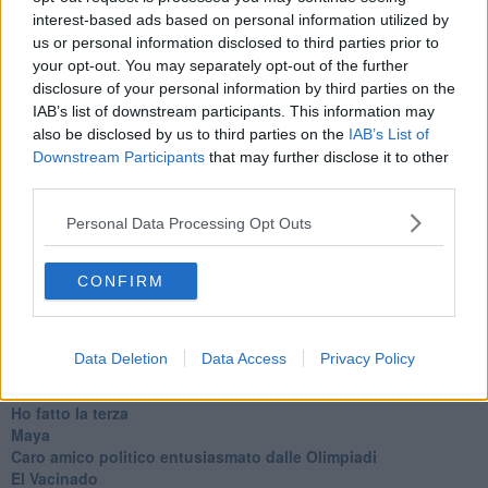
Franco Bonciani
interest-based ads based on personal information utilized by
us or personal information disclosed to third parties prior to
your opt-out. You may separately opt-out of the further
disclosure of your personal information by third parties on the
IAB’s list of downstream participants. This information may
also be disclosed by us to third parties on the
IAB’s List of
Downstream Participants
that may further disclose it to other
Se vuoi leggere le notizie principali della Toscana iscriviti alla
third parties.
Newsletter QUInews - ToscanaMedia.
Arriva gratis tutti i giorni
alle 20:00 direttamente nella tua casella di posta.
Personal Data Processing Opt Outs
Basta cliccare
QUI
Ti potrebbe interessare anche:
CONFIRM
Articoli dal Blog “Turbative” di Franco Bonciani
Volo Firenze-Barcellona, storia assurda di 12 valigie
Data Deletion
Data Access
Privacy Policy
scomparse
Ciao "Titostagno", sei stato il mio eroe
Ho fatto la terza
Maya
Caro amico politico entusiasmato dalle Olimpiadi
El Vacinado