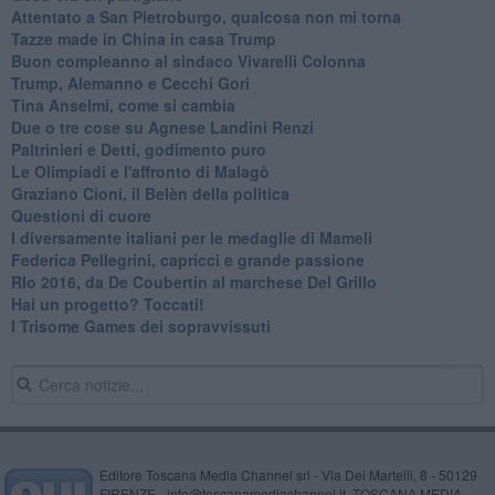
Attentato a San Pietroburgo, qualcosa non mi torna
Tazze made in China in casa Trump
Buon compleanno al sindaco Vivarelli Colonna
Trump, Alemanno e Cecchi Gori
Tina Anselmi, come si cambia
Due o tre cose su Agnese Landini Renzi
Paltrinieri e Detti, godimento puro
Le Olimpiadi e l'affronto di Malagò
Graziano Cioni, il Belèn della politica
Questioni di cuore
I diversamente italiani per le medaglie di Mameli
Federica Pellegrini, capricci e grande passione
RIo 2016, da De Coubertin al marchese Del Grillo
​Hai un progetto? Toccati!
​I Trisome Games dei sopravvissuti
Editore Toscana Media Channel srl - Via Dei Martelli, 8 - 50129
FIRENZE - info@toscanamediachannel.it. TOSCANA MEDIA