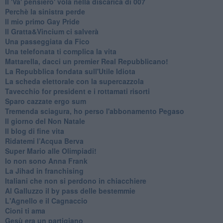
Il 'Va' pensiero' vola nella discarica di 007
Perchè la sinistra perde
Il mio primo Gay Pride
Il Gratta&Vincium ci salverà
Una passeggiata da Fico
Una telefonata ti complica la vita
Mattarella, dacci un premier Real Repubblicano!
La Repubblica fondata sull'Utile Idiota
La scheda elettorale con la supercazzola
Tavecchio for president e i rottamati risorti
Sparo cazzate ergo sum
Tremenda sciagura, ho perso l'abbonamento Pegaso
Il giorno del Non Natale
Il blog di fine vita
​Ridatemi l’Acqua Berva
Super Mario alle Olimpiadi!
Io non sono Anna Frank
​La Jihad in franchising
Italiani che non si perdono in chiacchiere
Al Galluzzo il by pass delle bestemmie
L'Agnello e il Cagnaccio
Cioni ti ama
​Gesù era un partigiano