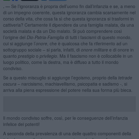
. —
Se l’ignoranza è propria dell’uomo fin dall’infanzia e se, a meno
di un impegno coerente, questa ignoranza cambia scarsamente nel
corso della vita, che cosa fa sì che questa ignoranza si trasformi in
cattiveria? Certamente il dipendere da una famiglia malata, da una
società malata e da un Dio malato. Si può comprendere così
l’origine del
Dio-Patria-Famiglia
di tutti i fascismi di questo mondo,
cui si aggiunge l’
onore
, che è qualcosa che fa riferimento ad un
sottogruppo sociale – si parla, infatti, di
onore militare
e di onore in
quanto
prestigio
o
privilegio
. Ma il fascismo non è collocabile in un
luogo politico, come la destra, ma è diffuso a tutto il mondo
condiviso.
Se a questo miscuglio si aggiunge l’egoismo, proprio della
tetrade
oscura
– narcisismo, machiavellismo, psicopatia e sadismo -, si
arriva alla piena espressione del potere nella sua forma più bieca.
Il mondo condiviso soffre, così, per le conseguenze dell’infanzia
infelice dei potenti!
A seconda della prevalenza di una delle quattro componenti della