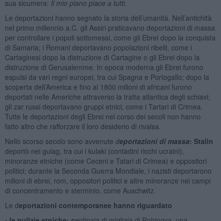
sua sicumera:
Il mio piano piace a tutti
.
Le deportazioni hanno segnato la storia dell’umanità. Nell’antichità
nel primo millennio a.C. gli Assiri praticavano deportazioni di massa
per controllare i popoli sottomessi, come gli Ebrei dopo la conquista
di Samaria; i Romani deportavano popolazioni ribelli, come i
Cartaginesi dopo la distruzione di Cartagine o gli Ebrei dopo la
distruzione di Gerusalemme. In epoca moderna gli Ebrei furono
espulsi da vari regni europei, tra cui Spagna e Portogallo; dopo la
scoperta dell’America e fino al 1800 milioni di africani furono
deportati nelle Americhe attraverso la tratta atlantica degli schiavi;
gli zar russi deportavano gruppi etnici, come i Tartari di Crimea.
Tutte le deportazioni degli Ebrei nel corso dei secoli non hanno
fatto altro che rafforzare il loro desiderio di rivalsa.
Nello scorso secolo sono avvenute
d
eportazioni di massa
: Stalin
deportò nei gulag, tra cui i kulaki (contadini ricchi ucraini),
minoranze etniche (come Ceceni e Tatari di Crimea) e oppositori
politici; durante la Seconda Guerra Mondiale, i nazisti deportarono
milioni di ebrei, rom, oppositori politici e altre minoranze nei campi
di concentramento e sterminio, come Auschwitz.
Le d
eportazioni contemporanee hanno riguardato
- le pulizie etniche: c
entinaia di migliaia di Rohingya, una