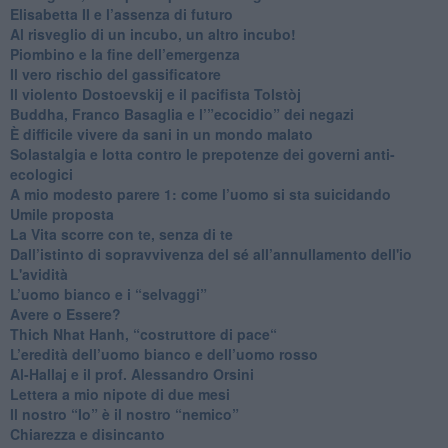
​Elisabetta II e l’assenza di futuro
Al risveglio di un incubo, un altro incubo!
​Piombino e la fine dell’emergenza
​Il vero rischio del gassificatore
​Il violento Dostoevskij e il pacifista Tolstòj
​Buddha, Franco Basaglia e l’”ecocidio” dei negazi
​È difficile vivere da sani in un mondo malato
Solastalgia e lotta contro le prepotenze dei governi anti-
ecologici
​A mio modesto parere 1: come l’uomo si sta suicidando
​Umile proposta
​La Vita scorre con te, senza di te
​Dall’istinto di sopravvivenza del sé all’annullamento dell'io
L'avidità
​L’uomo bianco e i “selvaggi”
​Avere o Essere?
​Thich Nhat Hanh, “costruttore di pace“
​L’eredità dell’uomo bianco e dell’uomo rosso
Al-Hallaj e il prof. Alessandro Orsini
​Lettera a mio nipote di due mesi
​Il nostro “Io” è il nostro “nemico”
​Chiarezza e disincanto