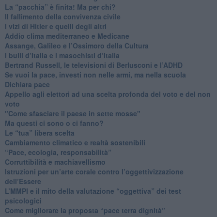
​La “pacchia” è finita! Ma per chi?
​Il fallimento della convivenza civile
​I vizi di Hitler e quelli degli altri
Addio clima mediterraneo e Medicane
​Assange, Galileo e l’Ossimoro della Cultura
​I bulli d’Italia e i masochisti d’Italia
​Bertrand Russell, le televisioni di Berlusconi e l’ADHD
​Se vuoi la pace, investi non nelle armi, ma nella scuola
​Dichiara pace
​Appello agli elettori ad una scelta profonda del voto e del non
voto
"Come sfasciare il paese in sette mosse"
​Ma questi ci sono o ci fanno?
​Le “tua” libera scelta
Cambiamento climatico e realtà sostenibili
“Pace, ecologia, responsabilità”
​Corruttibilità e machiavellismo
Istruzioni per un’arte corale contro l’oggettivizzazione
dell’Essere
​L’MMPI e il mito della valutazione “oggettiva” dei test
psicologici
Come migliorare la proposta “pace terra dignità”