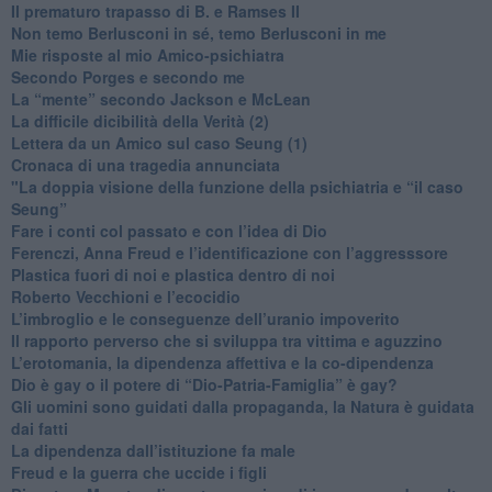
​Il prematuro trapasso di B. e Ramses II
​Non temo Berlusconi in sé, temo Berlusconi in me
​Mie risposte al mio Amico-psichiatra
​Secondo Porges e secondo me
​La “mente” secondo Jackson e McLean
La difficile dicibilità della Verità (2)
​Lettera da un Amico sul caso Seung (1)
​Cronaca di una tragedia annunciata
"​La doppia visione della funzione della psichiatria e “il caso
Seung”
​Fare i conti col passato e con l’idea di Dio
​Ferenczi, Anna Freud e l’identificazione con l’aggresssore
Plastica fuori di noi e plastica dentro di noi
​Roberto Vecchioni e l’ecocidio
​L’imbroglio e le conseguenze dell’uranio impoverito
​Il rapporto perverso che si sviluppa tra vittima e aguzzino
L’erotomania, la dipendenza affettiva e la co-dipendenza
​Dio è gay o il potere di “Dio-Patria-Famiglia” è gay?
​Gli uomini sono guidati dalla propaganda, la Natura è guidata
dai fatti
La dipendenza dall’istituzione fa male
​Freud e la guerra che uccide i figli