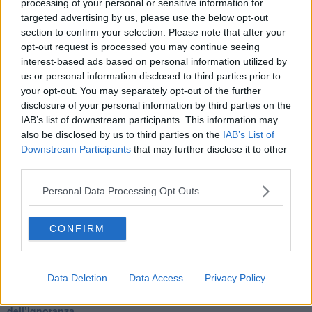
processing of your personal or sensitive information for
​Ma, contessa, non si vergogna a continuare a guardare San
Scemo?
targeted advertising by us, please use the below opt-out
​Io non mi fiderei di chi promuove o consuma i riti collettivi
section to confirm your selection. Please note that after your
Esportazioni Usa: da democrazia a guerra civile
opt-out request is processed you may continue seeing
​I vestiti nuovi degli imperatori baltici
interest-based ads based on personal information utilized by
​Pupazzi!
us or personal information disclosed to third parties prior to
​Il Wild West di Trump
your opt-out. You may separately opt-out of the further
​La depressione infantile di Roger Waters e la propaganda di
disclosure of your personal information by third parties on the
guerra"
IAB’s list of downstream participants. This information may
​La disinformazione climatica veicolata dai media
also be disclosed by us to third parties on the
IAB’s List of
Senza una Retta Visione l’Uomo è un automa
Downstream Participants
that may further disclose it to other
​La propaganda bellica nostrana vs l’hasbarà dei sionisti
third parties.
​La cleptocrazia e lo studio sociologico della propaganda di
guerra
Personal Data Processing Opt Outs
​Uccidere per gioco: il cacciatore e chi vuole armarsi
​La Cop 30 di Belem giorno per giorno
La Cop 30, i crimini e i misfatti verso la vita sulla terra
CONFIRM
Arrostire il pianeta: le grandi emissioni della carne e dei
latticini
​Cop 30, uragani e riconversione delle spese militari
Data Deletion
Data Access
Privacy Policy
La responsabilità storica della morte sulla terra
PTSD e suicidi svelano l’intento suicidario della guerra e
dell’ignoranza