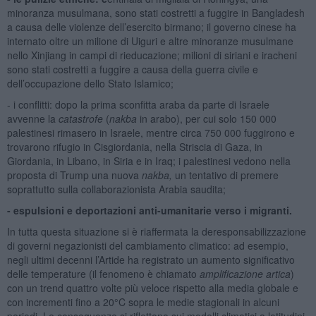
minoranza musulmana, sono stati costretti a fuggire in Bangladesh
a causa delle violenze dell’esercito birmano; il governo cinese ha
internato oltre un milione di Uiguri e altre minoranze musulmane
nello Xinjiang in campi di rieducazione; milioni di siriani e iracheni
sono stati costretti a fuggire a causa della guerra civile e
dell’occupazione dello Stato Islamico;
- i conflitti: dopo la prima sconfitta araba da parte di Israele
avvenne la
catastrofe
(
nakba
in arabo), per cui solo 150 000
palestinesi rimasero in Israele, mentre circa 750 000 fuggirono e
trovarono rifugio in Cisgiordania, nella Striscia di Gaza, in
Giordania, in Libano, in Siria e in Iraq; i palestinesi vedono nella
proposta di Trump una nuova
nakba,
un tentativo di premere
soprattutto sulla collaborazionista Arabia saudita;
- espulsioni e deportazioni anti-umanitarie verso i migranti.
In tutta questa situazione si è riaffermata la deresponsabilizzazione
di governi negazionisti del cambiamento climatico: ad esempio,
negli ultimi decenni l’Artide ha registrato un aumento significativo
delle temperature (il fenomeno è chiamato
amplificazione artica
)
con un trend quattro volte più veloce rispetto alla media globale e
con incrementi fino a 20°C sopra le medie stagionali in alcuni
periodi. Le conseguenze si riflettono sui modelli climatici a latitudini