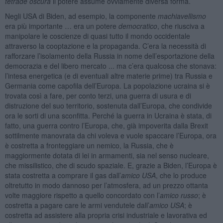
tetrade oscura
il potere assume ovviamente diversa forma.
Negli USA di Biden, ad esempio, la componente
machiavellismo
era più importante … era un potere
democratico
, che riusciva a
manipolare le coscienze di quasi tutto il mondo occidentale
attraverso la cooptazione e la propaganda. C’era la necessità di
rafforzare l’isolamento della Russia in nome dell’esportazione della
democrazia e del libero mercato ... ma c’era qualcosa che stonava:
l’intesa energetica (e di eventuali altre materie prime) tra Russia e
Germania come capofila dell’Europa. La popolazione ucraina si è
trovata così a fare, per conto terzi, una guerra di usura e di
distruzione del suo territorio, sostenuta dall’Europa, che condivide
ora le sorti di una sconfitta. Perché la guerra in Ucraina è stata, di
fatto, una guerra contro l’Europa, che, già impoverita dalla Brexit
sottilmente manovrata da chi voleva e vuole spaccare l’Europa, ora
è costretta a fronteggiare un nemico, la Russia, che è
maggiormente dotata di lei in armamenti, sia nel senso nucleare,
che missilistico, che di scudo spaziale. E, grazie a Biden, l’Europa è
stata costretta a comprare il gas dall’
amico USA
, che lo produce
oltretutto in modo dannoso per l’atmosfera, ad un prezzo ottanta
volte maggiore rispetto a quello concordato con l’
amico russo
; è
costretta a pagare care le armi vendutele dall’
amico USA
; è
costretta ad assistere alla propria crisi industriale e lavorativa ed