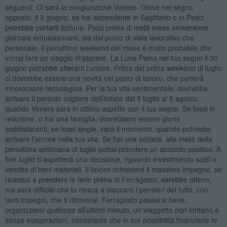
seguenti. Ci sará la congiunzione Venere- Giove nel segno
opposto, il 9 giugno, se hai ascendente in Sagittario o in Pesci
potrebbe portarti fortuna. Poco prima di metá mese arriveranno
giornate entusiasmanti, sia dal punto di vista lavorativo che
personale. Il penultimo weekend del mese é molto probabile che
vorrai fare un viaggio di piacere. La Luna Piena nel tuo segno il 30
giugno potrebbe alterarti l’umore. Prima del primo weekend di luglio
ci dovrebbe essere una novitá nel posto di lavoro, che porterá
innovazione tecnologica. Per la tua vita sentimentale, dovrebbe
arrivare il periodo migliore dell’estate dal 9 luglio al 6 agosto,
quando Venere sará in ottimo aspetto con il tuo segno. Se fossi in
relazione, o hai una famiglia, dovrebbero essere giorni
soddisfacenti, se fossi single, sará il momento, quando potrebbe
arrivare l’amore nella tua vita. Se hai una societá, alla metá della
penultima settimana di luglio potrai prendere un accordo positivo. A
fine luglio ti aspetterá una decisione, riguardo investimento soldi o
vendita di beni materiali. Il lavoro richiederá il massimo impegno, se
riuscissi a prendere le ferie prima di Ferragosto, sarebbe ottimo,
ma sará difficile che tu riesca a staccare i pensieri del tutto, con
tanti impegni, che ti ritroverai. Ferragosto passerai bene,
organizzerai qualcosa all’ultimo minuto, un viaggetto non lontano e
senza esagerazioni, nonostante che le tue possibilitá finanziarie te