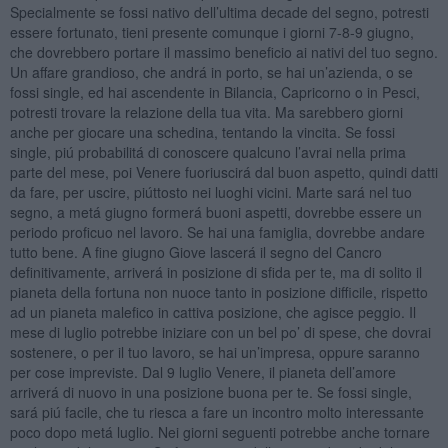
Specialmente se fossi nativo dell’ultima decade del segno, potresti
essere fortunato, tieni presente comunque i giorni 7-8-9 giugno,
che dovrebbero portare il massimo beneficio ai nativi del tuo segno.
Un affare grandioso, che andrá in porto, se hai un’azienda, o se
fossi single, ed hai ascendente in Bilancia, Capricorno o in Pesci,
potresti trovare la relazione della tua vita. Ma sarebbero giorni
anche per giocare una schedina, tentando la vincita. Se fossi
single, piú probabilitá di conoscere qualcuno l’avrai nella prima
parte del mese, poi Venere fuoriuscirá dal buon aspetto, quindi datti
da fare, per uscire, piúttosto nei luoghi vicini. Marte sará nel tuo
segno, a metá giugno formerá buoni aspetti, dovrebbe essere un
periodo proficuo nel lavoro. Se hai una famiglia, dovrebbe andare
tutto bene. A fine giugno Giove lascerá il segno del Cancro
definitivamente, arriverá in posizione di sfida per te, ma di solito il
pianeta della fortuna non nuoce tanto in posizione difficile, rispetto
ad un pianeta malefico in cattiva posizione, che agisce peggio. Il
mese di luglio potrebbe iniziare con un bel po’ di spese, che dovrai
sostenere, o per il tuo lavoro, se hai un’impresa, oppure saranno
per cose impreviste. Dal 9 luglio Venere, il pianeta dell’amore
arriverá di nuovo in una posizione buona per te. Se fossi single,
sará piú facile, che tu riesca a fare un incontro molto interessante
poco dopo metá luglio. Nei giorni seguenti potrebbe anche tornare