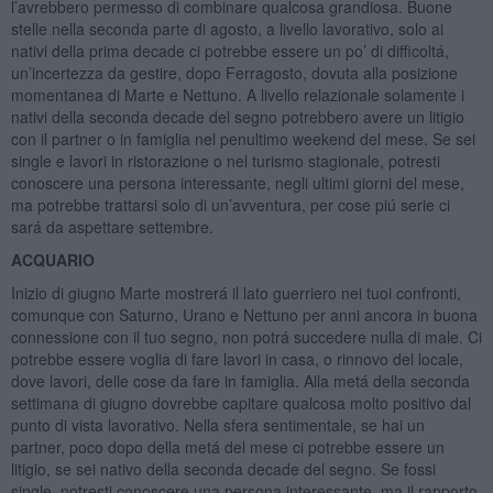
l’avrebbero permesso di combinare qualcosa grandiosa. Buone
stelle nella seconda parte di agosto, a livello lavorativo, solo ai
nativi della prima decade ci potrebbe essere un po’ di difficoltá,
un’incertezza da gestire, dopo Ferragosto, dovuta alla posizione
momentanea di Marte e Nettuno. A livello relazionale solamente i
nativi della seconda decade del segno potrebbero avere un litigio
con il partner o in famiglia nel penultimo weekend del mese. Se sei
single e lavori in ristorazione o nel turismo stagionale, potresti
conoscere una persona interessante, negli ultimi giorni del mese,
ma potrebbe trattarsi solo di un’avventura, per cose piú serie ci
sará da aspettare settembre.
ACQUARIO
Inizio di giugno Marte mostrerá il lato guerriero nei tuoi confronti,
comunque con Saturno, Urano e Nettuno per anni ancora in buona
connessione con il tuo segno, non potrá succedere nulla di male. Ci
potrebbe essere voglia di fare lavori in casa, o rinnovo del locale,
dove lavori, delle cose da fare in famiglia. Alla metá della seconda
settimana di giugno dovrebbe capitare qualcosa molto positivo dal
punto di vista lavorativo. Nella sfera sentimentale, se hai un
partner, poco dopo della metá del mese ci potrebbe essere un
litigio, se sei nativo della seconda decade del segno. Se fossi
single, potresti conoscere una persona interessante, ma il rapporto