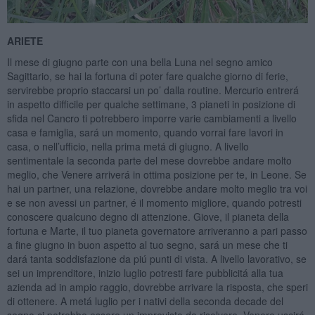
ARIETE
Il mese di giugno parte con una bella Luna nel segno amico
Sagittario, se hai la fortuna di poter fare qualche giorno di ferie,
servirebbe proprio staccarsi un po’ dalla routine. Mercurio entrerá
in aspetto difficile per qualche settimane, 3 pianeti in posizione di
sfida nel Cancro ti potrebbero imporre varie cambiamenti a livello
casa e famiglia, sará un momento, quando vorrai fare lavori in
casa, o nell’ufficio, nella prima metá di giugno. A livello
sentimentale la seconda parte del mese dovrebbe andare molto
meglio, che Venere arriverá in ottima posizione per te, in Leone. Se
hai un partner, una relazione, dovrebbe andare molto meglio tra voi
e se non avessi un partner, é il momento migliore, quando potresti
conoscere qualcuno degno di attenzione. Giove, il pianeta della
fortuna e Marte, il tuo pianeta governatore arriveranno a pari passo
a fine giugno in buon aspetto al tuo segno, sará un mese che ti
dará tanta soddisfazione da piú punti di vista. A livello lavorativo, se
sei un imprenditore, inizio luglio potresti fare pubblicitá alla tua
azienda ad in ampio raggio, dovrebbe arrivare la risposta, che speri
di ottenere. A metá luglio per i nativi della seconda decade del