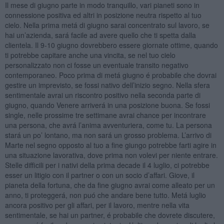
Il mese di giugno parte in modo tranquillo, vari pianeti sono in
connessione positiva ed altri in posizione neutra rispetto al tuo
cielo. Nella prima metá di giugno sarai concentrato sul lavoro, se
hai un’azienda, sará facile ad avere quello che ti spetta dalla
clientela. Il 9-10 giugno dovrebbero essere giornate ottime, quando
ti potrebbe capitare anche una vincita, se nel tuo cielo
personalizzato non ci fosse un eventuale transito negativo
contemporaneo. Poco prima di metá giugno é probabile che dovrai
gestire un imprevisto, se fossi nativo dell’inizio segno. Nella sfera
sentimentale avrai un riscontro positivo nella seconda parte di
giugno, quando Venere arriverá in una posizione buona. Se fossi
single, nelle prossime tre settimane avrai chance per incontrare
una persona, che avrá l’anima avventuriera, come tu. La persona
stará un po’ lontano, ma non sará un grosso problema. L’arrivo di
Marte nel segno opposto al tuo a fine giungo potrebbe farti agire in
una situazione lavorativa, dove prima non volevi per niente entrare.
Stelle difficili per i nativi della prima decade il 4 luglio, ci potrebbe
esser un litigio con il partner o con un socio d’affari. Giove, il
pianeta della fortuna, che da fine giugno avrai come alleato per un
anno, ti proteggerá, non puó che andare bene tutto. Metá luglio
ancora positivo per gli affari, per il lavoro, mentre nella vita
sentimentale, se hai un partner, é probabile che dovrete discutere,