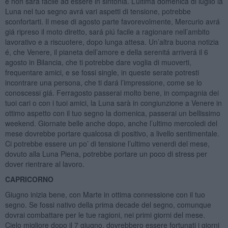
e non sará facile ad essere in sintonia. L’ultima domenica di luglio la
Luna nel tuo segno avrá vari aspetti di tensione, potrebbe
sconfortarti. Il mese di agosto parte favorevolmente, Mercurio avrá
giá ripreso il moto diretto, sará piú facile a ragionare nell’ambito
lavorativo e a riscuotere, dopo lunga attesa. Un’altra buona notizia
é, che Venere, il pianeta dell’amore e della serenitá arriverá il 6
agosto in Bilancia, che ti potrebbe dare voglia di muoverti,
frequentare amici, e se fossi single, in queste serate potresti
incontrare una persona, che ti dará l’impressione, come se lo
conoscessi giá. Ferragosto passerai molto bene, in compagnia dei
tuoi cari o con i tuoi amici, la Luna sarà in congiunzione a Venere in
ottimo aspetto con il tuo segno la domenica, passerai un bellissimo
weekend. Giornate belle anche dopo, anche l’ultimo mercoledi del
mese dovrebbe portare qualcosa di positivo, a livello sentimentale.
Ci potrebbe essere un po’ di tensione l’ultimo venerdi del mese,
dovuto alla Luna Piena, potrebbe portare un poco di stress per
dover rientrare al lavoro.
CAPRICORNO
Giugno inizia bene, con Marte in ottima connessione con il tuo
segno. Se fossi nativo della prima decade del segno, comunque
dovrai combattare per le tue ragioni, nei primi giorni del mese.
Cielo migliore dopo il 7 giugno, dovrebbero essere fortunati i giorni