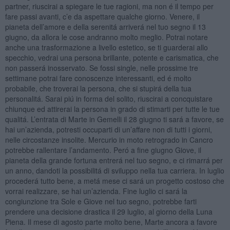
partner, riuscirai a spiegare le tue ragioni, ma non é il tempo per
fare passi avanti, c’e da aspettare qualche giorno. Venere, il
pianeta dell’amore e della serenitá arriverá nel tuo segno il 13
giugno, da allora le cose andranno molto meglio. Potrai notare
anche una trasformazione a livello estetico, se ti guarderai allo
specchio, vedrai una persona brillante, potente e carismatica, che
non passerá inosservato. Se fossi single, nelle prossime tre
settimane potrai fare conoscenze interessanti, ed é molto
probabile, che troverai la persona, che si stupirá della tua
personalitá. Sarai piú in forma del solito, riuscirai a concquistare
chiunque ed attirerai la persona in grado di stimarti per tutte le tue
qualitá. L’entrata di Marte in Gemelli il 28 giugno ti sará a favore, se
hai un’azienda, potresti occuparti di un’affare non di tutti i giorni,
nelle circostanze insolite. Mercurio in moto retrogrado in Cancro
potrebbe rallentare l’andamento. Peró a fine giugno Giove, il
pianeta della grande fortuna entrerá nel tuo segno, e ci rimarrá per
un anno, dandoti la possibilitá di sviluppo nella tua carriera. In luglio
procederá tutto bene, a metá mese ci sará un progetto costoso che
vorrai realizzare, se hai un’azienda. Fine luglio ci sará la
congiunzione tra Sole e Giove nel tuo segno, potrebbe farti
prendere una decisione drastica il 29 luglio, al giorno della Luna
Piena. Il mese di agosto parte molto bene, Marte ancora a favore