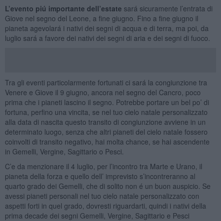
L’evento piú importante dell’estate
sará sicuramente l’entrata di
Giove nel segno del Leone, a fine giugno. Fino a fine giugno il
pianeta agevolará i nativi dei segni di acqua e di terra, ma poi, da
luglio sará a favore dei nativi dei segni di aria e dei segni di fuoco.
Tra gli eventi particolarmente fortunati ci sará la congiunzione tra
Venere e Giove il 9 giugno, ancora nel segno del Cancro, poco
prima che i pianeti lascino il segno. Potrebbe portare un bel po’ di
fortuna, perfino una vincita, se nel tuo cielo natale personalizzato
alla data di nascita questo transito di congiunzione avviene in un
determinato luogo, senza che altri pianeti del cielo natale fossero
coinvolti di transito negativo, hai molta chance, se hai ascendente
in Gemelli, Vergine, Sagittario o Pesci.
C’e da menzionare il 4 luglio, per l’incontro tra Marte e Urano, il
pianeta della forza e quello dell’ imprevisto s’incontreranno al
quarto grado dei Gemelli, che di solito non é un buon auspicio. Se
avessi pianeti personali nel tuo cielo natale personalizzato con
aspetti forti in quel grado, dovresti riguardarti, quindi i nativi della
prima decade dei segni Gemelli, Vergine, Sagittario e Pesci