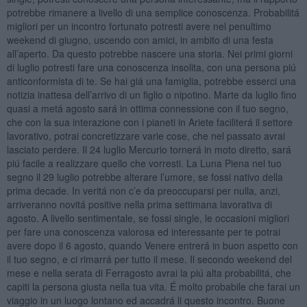
potrebbe rimanere a livello di una semplice conoscenza. Probabilitá
migliori per un incontro fortunato potresti avere nel penultimo
weekend di giugno, uscendo con amici, in ambito di una festa
all’aperto. Da questo potrebbe nascere una storia. Nei primi giorni
di luglio potresti fare una conoscenza insolita, con una persona piú
anticonformista di te. Se hai giá una famiglia, potrebbe esserci una
notizia inattesa dell’arrivo di un figlio o nipotino. Marte da luglio fino
quasi a metá agosto sará in ottima connessione con il tuo segno,
che con la sua interazione con i pianeti in Ariete faciliterá il settore
lavorativo, potrai concretizzare varie cose, che nel passato avrai
lasciato perdere. Il 24 luglio Mercurio tornerá in moto diretto, sará
piú facile a realizzare quello che vorresti. La Luna Piena nel tuo
segno il 29 luglio potrebbe alterare l’umore, se fossi nativo della
prima decade. In veritá non c’e da preoccuparsi per nulla, anzi,
arriveranno novitá positive nella prima settimana lavorativa di
agosto. A livello sentimentale, se fossi single, le occasioni migliori
per fare una conoscenza valorosa ed interessante per te potrai
avere dopo il 6 agosto, quando Venere entrerá in buon aspetto con
il tuo segno, e ci rimarrá per tutto il mese. Il secondo weekend del
mese e nella serata di Ferragosto avrai la piú alta probabilitá, che
capiti la persona giusta nella tua vita. É molto probabile che farai un
viaggio in un luogo lontano ed accadrá li questo incontro. Buone