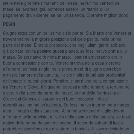
stelle nelle giornate rimanenti del mese, nell’ultimo venerdi del
mese, se lavorassi giá, potrebbe esserci un ritardo di un
pagamento di un cliente, se hai un’azienda. Giornate migliori dopo.
PESCI
Giugno inizia con un bellissimo cielo per te. Sia Marte che Venere si
troveranno nella migliore posizione del cielo per te, nella prima
parte del mese. É molto probabile, che negli ultimi giorni abbiano
giá portate novitá positive questi pianeti, se fossi nativo prima di 6
marzo. Se sei nativo di metá marzo, i pianeti arriveranno ora in
buona connessione con te. Venere si trova nella casa inerente
all’amore, se fossi single, nella prima metá di giugno dovrebbe
arrivare l’amore nella tua vita, il cielo ti offre la piú alta probabilitá
dell’estate in questi giorni. Peraltro, ci sará una bella congiunzione
tra Venere e Giove, il 9 giugno, potresti anche tentare la fortuna nel
gioco. Nella seconda parte del mese, prima della fuoriuscita di
Giove dal Cancro, ci saranno dei buoni occasioni, di cui
approfittarsi, se hai un’azienda. Se fossi nativo intorno metá marzo,
avrai il meglio della situazione. Al primo weekend di luglio dovrai
affrontare un’imprevisto, a livello della casa o della famiglia, se fossi
nativo della prima decade del segno. Il secondo sabato di luglio
potrebbe esserci cose da discutere in famiglia. Il lavoro richiede un