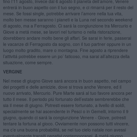
fino l’11 agosto, invece dal 6 agosto il pianeta dell’amore, Venere
entrerá in buon aspetto con il tuo segno, e ci rimarrá per il resto del
mese. Se fossi single, potrebbe arrivare l’amore nella tua vita,
molto ben messe saranno i pianeti e la Luna nel secondo weekend
di agosto, ma a Ferragosto. Ci sará la congiunzione tra Mercurio e
Giove a metá mese, se lavori nel turismo o nella ristorazione,
dovrebbero andare molto bene gli affari. Se sarai in ferie, passerai
le vacanze di Ferragosto da sogno, con il tuo partner oppure in un
luogo molto gradito, mare o montagna. Fine agosto a riprendere
l’attivitá potrebbe essere un po’ faticoso, ma sarai all’altezza della
situazione, come sempre.
VERGINE
Nel mese di giugno Giove sará ancora in buon aspetto, nel campo
dei progetti e delle amicizie, dove si trova anche Venere, ed il
nuovo arrivato, Mercurio. Pure Marte sará al tuo favore ancora per
tutto il mese. Il periodo piú fortunato dell’estate sembrerebbe che
sia il mese di giugno. Potresti essere fortunato, a livello di soldi,
specialmente se hai ascendente in Pesci o in Gemelli, intorno il 9
giugno, quando ci sará la congiunzione Venere - Giove, potresti
tentare la fortuna al gioco. Ovviamente non possono tutti vincere,
ma c’e una buona probabilitá, se nel tuo cielo natale non avessi
eventualmente transiti negativi contemporanei. A metá giugno