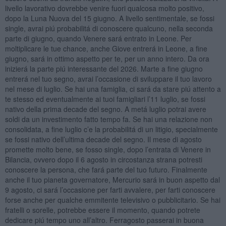
livello lavorativo dovrebbe venire fuori qualcosa molto positivo,
dopo la Luna Nuova del 15 giugno. A livello sentimentale, se fossi
single, avrai piú probabilitá di conoscere qualcuno, nella seconda
parte di giugno, quando Venere sará entrato in Leone. Per
moltiplicare le tue chance, anche Giove entrerá in Leone, a fine
giugno, sará in ottimo aspetto per te, per un anno intero. Da ora
inizierá la parte piú interessante del 2026. Marte a fine giugno
entrerá nel tuo segno, avrai l’occasione di sviluppare il tuo lavoro
nel mese di luglio. Se hai una famiglia, ci sará da stare piú attento a
te stesso ed eventualmente ai tuoi famigliari l’11 luglio, se fossi
nativo della prima decade del segno. A metá luglio potrai avere
soldi da un investimento fatto tempo fa. Se hai una relazione non
consolidata, a fine luglio c’e la probabilitá di un litigio, specialmente
se fossi nativo dell’ultima decade del segno. Il mese di agosto
promette molto bene, se fosso single, dopo l’entrata di Venere in
Bilancia, ovvero dopo il 6 agosto in circostanza strana potresti
conoscere la persona, che fará parte del tuo futuro. Finalmente
anche il tuo pianeta governatore, Mercurio sará in buon aspetto dal
9 agosto, ci sará l’occasione per farti avvalere, per farti conoscere
forse anche per qualche emmitente televisivo o pubblicitario. Se hai
fratelli o sorelle, potrebbe essere il momento, quando potrete
dedicare piú tempo uno all’altro. Ferragosto passerai in buona