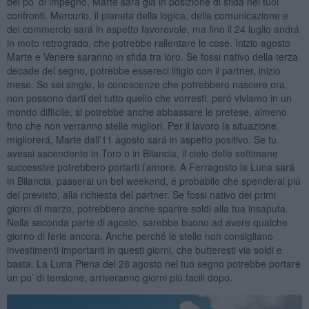
bel po’ di impegno, Marte sará giá in posizione di sfida nei tuoi
confronti. Mercurio, il pianeta della logica, della comunicazione e
del commercio sará in aspetto favorevole, ma fino il 24 luglio andrá
in moto retrogrado, che potrebbe rallentare le cose. Inizio agosto
Marte e Venere saranno in sfida tra loro. Se fossi nativo della terza
decade del segno, potrebbe essereci litigio con il partner, inizio
mese. Se sei single, le conoscenze che potrebbero nascere ora,
non possono darti del tutto quello che vorresti, peró viviamo in un
mondo difficile, si potrebbe anche abbassare le pretese, almeno
fino che non verranno stelle migliori. Per il lavoro la situazione
migliorerá, Marte dall’11 agosto sará in aspetto positivo. Se tu
avessi ascendente in Toro o in Bilancia, il cielo delle settimane
successive potrebbero portarti l’amore. A Ferragosto la Luna sará
in Bilancia, passerai un bel weekend, é probabile che spenderai piú
del previsto, alla richiesta del partner. Se fossi nativo dei primi
giorni di marzo, potrebbero anche sparire soldi alla tua insaputa.
Nella seconda parte di agosto, sarebbe buono ad avere qualche
giorno di ferie ancora. Anche perché le stelle non consigliano
investimenti importanti in questi giorni, che butteresti via soldi e
basta. La Luna Piena del 28 agosto nel tuo segno potrebbe portare
un po’ di tensione, arriveranno giorni piú facili dopo.