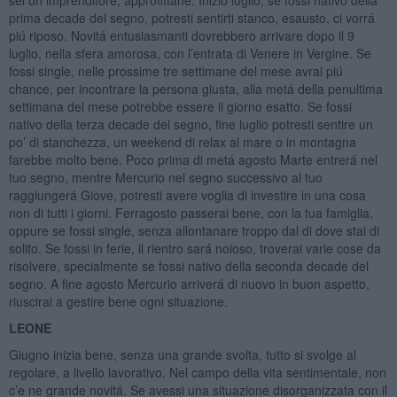
sei un imprenditore, approfittane. Inizio luglio, se fossi nativo della
prima decade del segno, potresti sentirti stanco, esausto, ci vorrá
piú riposo. Novitá entusiasmanti dovrebbero arrivare dopo il 9
luglio, nella sfera amorosa, con l’entrata di Venere in Vergine. Se
fossi single, nelle prossime tre settimane del mese avrai piú
chance, per incontrare la persona giusta, alla metá della penultima
settimana del mese potrebbe essere il giorno esatto. Se fossi
nativo della terza decade del segno, fine luglio potresti sentire un
po’ di stanchezza, un weekend di relax al mare o in montagna
farebbe molto bene. Poco prima di metá agosto Marte entrerá nel
tuo segno, mentre Mercurio nel segno successivo al tuo
raggiungerá Giove, potresti avere voglia di investire in una cosa
non di tutti i giorni. Ferragosto passerai bene, con la tua famiglia,
oppure se fossi single, senza allontanare troppo dal di dove stai di
solito. Se fossi in ferie, il rientro sará noioso, troverai varie cose da
risolvere, specialmente se fossi nativo della seconda decade del
segno. A fine agosto Mercurio arriverá di nuovo in buon aspetto,
riuscirai a gestire bene ogni situazione.
LEONE
Giugno inizia bene, senza una grande svolta, tutto si svolge al
regolare, a livello lavorativo. Nel campo della vita sentimentale, non
c’e ne grande novitá. Se avessi una situazione disorganizzata con il