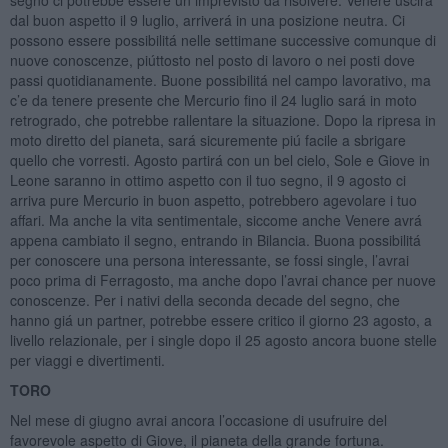
segno ci potrebbe essere un imprevisto da risolvere. Venere uscirá
dal buon aspetto il 9 luglio, arriverá in una posizione neutra. Ci
possono essere possibilitá nelle settimane successive comunque di
nuove conoscenze, piúttosto nel posto di lavoro o nei posti dove
passi quotidianamente. Buone possibilitá nel campo lavorativo, ma
c’e da tenere presente che Mercurio fino il 24 luglio sará in moto
retrogrado, che potrebbe rallentare la situazione. Dopo la ripresa in
moto diretto del pianeta, sará sicuremente piú facile a sbrigare
quello che vorresti. Agosto partirá con un bel cielo, Sole e Giove in
Leone saranno in ottimo aspetto con il tuo segno, il 9 agosto ci
arriva pure Mercurio in buon aspetto, potrebbero agevolare i tuo
affari. Ma anche la vita sentimentale, siccome anche Venere avrá
appena cambiato il segno, entrando in Bilancia. Buona possibilitá
per conoscere una persona interessante, se fossi single, l’avrai
poco prima di Ferragosto, ma anche dopo l’avrai chance per nuove
conoscenze. Per i nativi della seconda decade del segno, che
hanno giá un partner, potrebbe essere critico il giorno 23 agosto, a
livello relazionale, per i single dopo il 25 agosto ancora buone stelle
per viaggi e divertimenti.
TORO
Nel mese di giugno avrai ancora l’occasione di usufruire del
favorevole aspetto di Giove, il pianeta della grande fortuna.