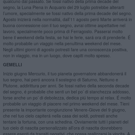
qualcuno dal passato. Se fossi nativo della prima decade del
segno, la Luna Piena in Acquario del 29 luglio potrebbe alterarti
l’umore, specialmente se fossi nativo della prima decade del segno.
Agosto inizierá nella normalitá, dall’11 agosto peró Marte arriverá in
buona connessione con il tuo segno, avrai ottime aspettative nel
lavoro, specialmente poco prima di Ferragosto. Passerai molto
bene il weekend della festa, se hai le ferie, sará ora di prenderle. É
molto probabile un viaggio nella penultima weekend del mese.
Negli ultimi giorni di agosto potresti fare una conoscenza positiva,
non in viaggio, ma in un luogo, dove capiti molto spesso.
GEMELLI
Inizio giugno Mercurio, il tuo pianeta governatore abbandonerá il
tuo segno, hai peró ancora il sostegno di Saturno, Nettuno e
Plutone, addirittura per anni. Se fossi nativo della seconda decade
del segno, é probabile che senti un bel po’ di stanchezza addosso,
forse anche un po’ di debolezza, dedica piú tempo al relax. É molto
probabile un viaggio di piacere nel primo weekend del mese. Tieni
presente la importante congiunzione Venere-Giove del 9 giugno,
che nel tuo cielo capiterá nella casa dei soldi, potresti anche
tentare la fortuna, con una schedina. Ovviamente tutti i pianeti del
tuo cielo di nascita personalizzato all’ora di nascita dovrebbero
essere esenti da transiti negativi, che possa realizzarsi la vincita. A