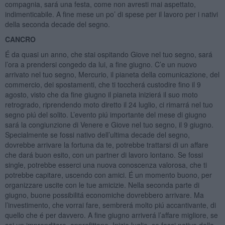
compagnia, sará una festa, come non avresti mai aspettato,
indimenticabile. A fine mese un po’ di spese per il lavoro per i nativi
della seconda decade del segno.
CANCRO
É da quasi un anno, che stai ospitando Giove nel tuo segno, sará
l’ora a prendersi congedo da lui, a fine giugno. C’e un nuovo
arrivato nel tuo segno, Mercurio, il pianeta della comunicazione, del
commercio, dei spostamenti, che ti toccherá custodire fino il 9
agosto, visto che da fine giugno il pianeta inizierá il suo moto
retrogrado, riprendendo moto diretto il 24 luglio, ci rimarrá nel tuo
segno piú del solito. L’evento piú importante del mese di giugno
sará la congiunzione di Venere e Giove nel tuo segno, il 9 giugno.
Specialmente se fossi nativo dell’ultima decade del segno,
dovrebbe arrivare la fortuna da te, potrebbe trattarsi di un affare
che dará buon esito, con un partner di lavoro lontano. Se fossi
single, potrebbe esserci una nuova conoscenza valorosa, che ti
potrebbe capitare, uscendo con amici. É un momento buono, per
organizzare uscite con le tue amicizie. Nella seconda parte di
giugno, buone possibilitá economiche dovrebbero arrivare. Ma
l’investimento, che vorrai fare, sembrerá molto piú accantivante, di
quello che é per davvero. A fine giugno arriverá l’affare migliore, se