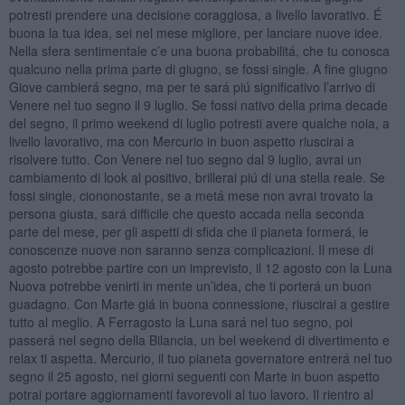
potresti prendere una decisione coraggiosa, a livello lavorativo. É
buona la tua idea, sei nel mese migliore, per lanciare nuove idee.
Nella sfera sentimentale c’e una buona probabilitá, che tu conosca
qualcuno nella prima parte di giugno, se fossi single. A fine giugno
Giove cambierá segno, ma per te sará piú significativo l’arrivo di
Venere nel tuo segno il 9 luglio. Se fossi nativo della prima decade
del segno, il primo weekend di luglio potresti avere qualche noia, a
livello lavorativo, ma con Mercurio in buon aspetto riuscirai a
risolvere tutto. Con Venere nel tuo segno dal 9 luglio, avrai un
cambiamento di look al positivo, brillerai piú di una stella reale. Se
fossi single, ciononostante, se a metá mese non avrai trovato la
persona giusta, sará difficile che questo accada nella seconda
parte del mese, per gli aspetti di sfida che il pianeta formerá, le
conoscenze nuove non saranno senza complicazioni. Il mese di
agosto potrebbe partire con un imprevisto, il 12 agosto con la Luna
Nuova potrebbe venirti in mente un’idea, che ti porterá un buon
guadagno. Con Marte giá in buona connessione, riuscirai a gestire
tutto al meglio. A Ferragosto la Luna sará nel tuo segno, poi
passerá nel segno della Bilancia, un bel weekend di divertimento e
relax ti aspetta. Mercurio, il tuo pianeta governatore entrerá nel tuo
segno il 25 agosto, nei giorni seguenti con Marte in buon aspetto
potrai portare aggiornamenti favorevoli al tuo lavoro. Il rientro al