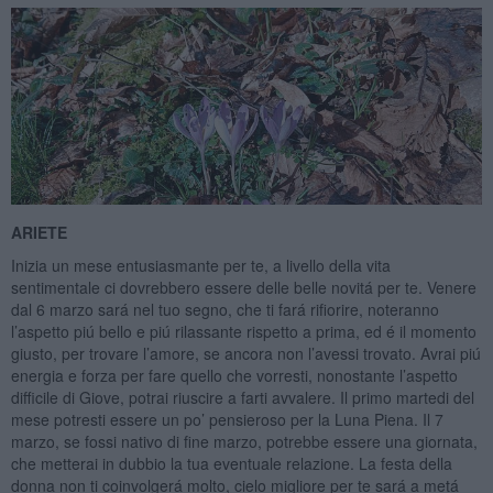
ARIETE
Inizia un mese entusiasmante per te, a livello della vita
sentimentale ci dovrebbero essere delle belle novitá per te. Venere
dal 6 marzo sará nel tuo segno, che ti fará rifiorire, noteranno
l’aspetto piú bello e piú rilassante rispetto a prima, ed é il momento
giusto, per trovare l’amore, se ancora non l’avessi trovato. Avrai piú
energia e forza per fare quello che vorresti, nonostante l’aspetto
difficile di Giove, potrai riuscire a farti avvalere. Il primo martedi del
mese potresti essere un po’ pensieroso per la Luna Piena. Il 7
marzo, se fossi nativo di fine marzo, potrebbe essere una giornata,
che metterai in dubbio la tua eventuale relazione. La festa della
donna non ti coinvolgerá molto, cielo migliore per te sará a metá