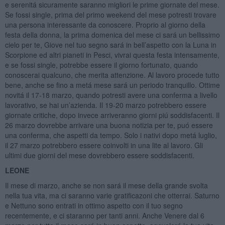
e serenitá sicuramente saranno migliori le prime giornate del mese.
Se fossi single, prima del primo weekend del mese potresti trovare
una persona interessante da conoscere. Proprio al giorno della
festa della donna, la prima domenica del mese ci sará un bellissimo
cielo per te, Giove nel tuo segno sará in bell’aspetto con la Luna in
Scorpione ed altri pianeti in Pesci, vivrai questa festa intensamente,
e se fossi single, potrebbe essere il giorno fortunato, quando
conoscerai qualcuno, che merita attenzione. Al lavoro procede tutto
bene, anche se fino a metá mese sará un periodo tranquillo. Ottime
novitá il 17-18 marzo, quando potresti avere una conferma a livello
lavorativo, se hai un’azienda. Il 19-20 marzo potrebbero essere
giornate critiche, dopo invece arriveranno giorni piú soddisfacenti. Il
26 marzo dovrebbe arrivare una buona notizia per te, puó essere
una conferma, che aspetti da tempo. Solo i nativi dopo metá luglio,
il 27 marzo potrebbero essere coinvolti in una lite al lavoro. Gli
ultimi due giorni del mese dovrebbero essere soddisfacenti.
LEONE
Il mese di marzo, anche se non sará il mese della grande svolta
nella tua vita, ma ci saranno varie gratificazoni che otterrai. Saturno
e Nettuno sono entrati in ottimo aspetto con il tuo segno
recentemente, e ci staranno per tanti anni. Anche Venere dal 6