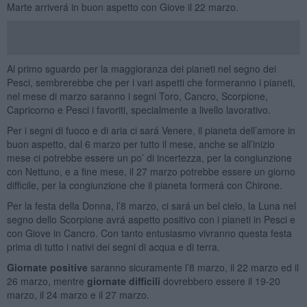
Marte arriverá in buon aspetto con Giove il 22 marzo.
Al primo sguardo per la maggioranza dei pianeti nel segno dei
Pesci, sembrerebbe che per i vari aspetti che formeranno i pianeti,
nel mese di marzo saranno i segni Toro, Cancro, Scorpione,
Capricorno e Pesci i favoriti, specialmente a livello lavorativo.
Per i segni di fuoco e di aria ci sará Venere, il pianeta dell’amore in
buon aspetto, dal 6 marzo per tutto il mese, anche se all’inizio
mese ci potrebbe essere un po’ di incertezza, per la congiunzione
con Nettuno, e a fine mese, il 27 marzo potrebbe essere un giorno
difficile, per la congiunzione che il pianeta formerá con Chirone.
Per la festa della Donna, l’8 marzo, ci sará un bel cielo, la Luna nel
segno dello Scorpione avrá aspetto positivo con i pianeti in Pesci e
con Giove in Cancro. Con tanto entusiasmo vivranno questa festa
prima di tutto i nativi dei segni di acqua e di terra.
Giornate positive
saranno sicuramente l’8 marzo, il 22 marzo ed il
26 marzo, mentre
giornate difficili
dovrebbero essere il 19-20
marzo, il 24 marzo e il 27 marzo.