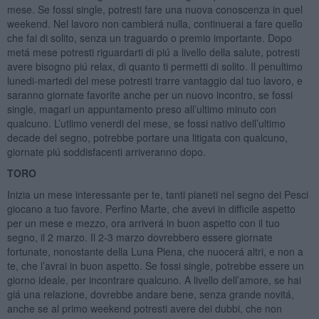
mese. Se fossi single, potresti fare una nuova conoscenza in quel
weekend. Nel lavoro non cambierá nulla, continuerai a fare quello
che fai di solito, senza un traguardo o premio importante. Dopo
metá mese potresti riguardarti di piú a livello della salute, potresti
avere bisogno piú relax, di quanto ti permetti di solito. Il penultimo
lunedi-martedi del mese potresti trarre vantaggio dal tuo lavoro, e
saranno giornate favorite anche per un nuovo incontro, se fossi
single, magari un appuntamento preso all’ultimo minuto con
qualcuno. L’utlimo venerdi del mese, se fossi nativo dell’ultimo
decade del segno, potrebbe portare una litigata con qualcuno,
giornate piú soddisfacenti arriveranno dopo.
TORO
Inizia un mese interessante per te, tanti pianeti nel segno dei Pesci
giocano a tuo favore. Perfino Marte, che avevi in difficile aspetto
per un mese e mezzo, ora arriverá in buon aspetto con il tuo
segno, il 2 marzo. Il 2-3 marzo dovrebbero essere giornate
fortunate, nonostante della Luna Piena, che nuocerá altri, e non a
te, che l’avrai in buon aspetto. Se fossi single, potrebbe essere un
giorno ideale, per incontrare qualcuno. A livello dell’amore, se hai
giá una relazione, dovrebbe andare bene, senza grande novitá,
anche se al primo weekend potresti avere dei dubbi, che non