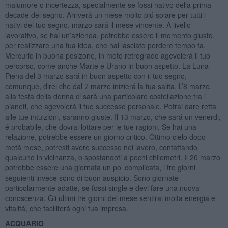
malumore o incertezza, specialmente se fossi nativo della prima
decade del segno. Arriverá un mese molto piú solare per tutti i
nativi del tuo segno, marzo sará il mese vincente. A livello
lavorativo, se hai un’azienda, potrebbe essere il momento giusto,
per realizzare una tua idea, che hai lasciato perdere tempo fa.
Mercurio in buona posizone, in moto retrogrado agevolerá il tuo
percorso, come anche Marte e Urano in buon aspetto. La Luna
Piena del 3 marzo sará in buon aspetto con il tuo segno,
comunque, direi che dal 7 marzo inizierá la tua salita. L’8 marzo,
alla festa della donna ci sará una particolare costellazione tra i
pianeti, che agevolerá il tuo successo personale. Potrai dare retta
alle tue intuizioni, saranno giuste. Il 13 marzo, che sará un venerdi,
é probabile, che dovrai lottare per le tue ragioni. Se hai una
relazione, potrebbe essere un giorno critico. Ottimo cielo dopo
metá mese, potresti avere successo nel lavoro, contattando
qualcuno in vicinanza, o spostandoti a pochi chilometri. Il 20 marzo
potrebbe essere una giornata un po’ complicata, i tre giorni
seguienti invece sono di buon auspicio. Sono giornate
particolarmente adatte, se fossi single e devi fare una nuova
conoscenza. Gli ultimi tre giorni del mese sentirai molta energia e
vitalitá, che faciliterá ogni tua impresa.
ACQUARIO