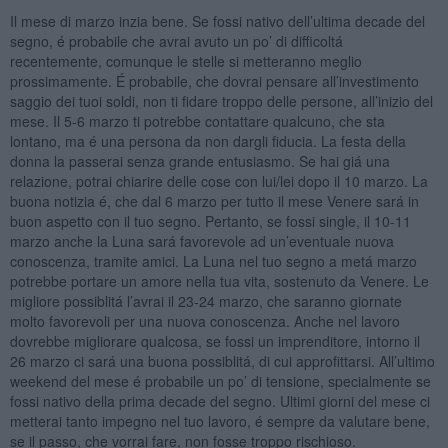
Il mese di marzo inzia bene. Se fossi nativo dell’ultima decade del
segno, é probabile che avrai avuto un po’ di difficoltá
recentemente, comunque le stelle si metteranno meglio
prossimamente. É probabile, che dovrai pensare all’investimento
saggio dei tuoi soldi, non ti fidare troppo delle persone, all’inizio del
mese. Il 5-6 marzo ti potrebbe contattare qualcuno, che sta
lontano, ma é una persona da non dargli fiducia. La festa della
donna la passerai senza grande entusiasmo. Se hai giá una
relazione, potrai chiarire delle cose con lui/lei dopo il 10 marzo. La
buona notizia é, che dal 6 marzo per tutto il mese Venere sará in
buon aspetto con il tuo segno. Pertanto, se fossi single, il 10-11
marzo anche la Luna sará favorevole ad un’eventuale nuova
conoscenza, tramite amici. La Luna nel tuo segno a metá marzo
potrebbe portare un amore nella tua vita, sostenuto da Venere. Le
migliore possiblitá l’avrai il 23-24 marzo, che saranno giornate
molto favorevoli per una nuova conoscenza. Anche nel lavoro
dovrebbe migliorare qualcosa, se fossi un imprenditore, intorno il
26 marzo ci sará una buona possiblitá, di cui approfittarsi. All’ultimo
weekend del mese é probabile un po’ di tensione, specialmente se
fossi nativo della prima decade del segno. Ultimi giorni del mese ci
metterai tanto impegno nel tuo lavoro, é sempre da valutare bene,
se il passo, che vorrai fare, non fosse troppo rischioso.