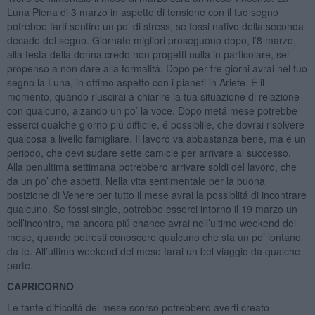
Luna Piena di 3 marzo in aspetto di tensione con il tuo segno
potrebbe farti sentire un po’ di stress, se fossi nativo della seconda
decade del segno. Giornate migliori proseguono dopo, l’8 marzo,
alla festa della donna credo non progetti nulla in particolare, sei
propenso a non dare alla formalitá. Dopo per tre giorni avrai nel tuo
segno la Luna, in ottimo aspetto con i pianeti in Ariete. É il
momento, quando riuscirai a chiarire la tua situazione di relazione
con qualcuno, alzando un po’ la voce. Dopo metá mese potrebbe
esserci qualche giorno piú difficile, é possiblile, che dovrai risolvere
qualcosa a livello famigliare. Il lavoro va abbastanza bene, ma é un
periodo, che devi sudare sette camicie per arrivare al successo.
Alla penultima settimana potrebbero arrivare soldi del lavoro, che
da un po’ che aspetti. Nella vita sentimentale per la buona
posizione di Venere per tutto il mese avrai la possiblitá di incontrare
qualcuno. Se fossi single, potrebbe esserci intorno il 19 marzo un
bell’incontro, ma ancora piú chance avrai nell’ultimo weekend del
mese, quando potresti conoscere qualcuno che sta un po’ lontano
da te. All’ultimo weekend del mese farai un bel viaggio da qualche
parte.
CAPRICORNO
Le tante difficoltá del mese scorso potrebbero averti creato