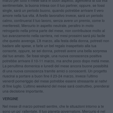
marzo per tutto il mese sará in buon aspetto, agevolerá la tua vita
sentimentale, la buona intesa con il tuo partner, oppure, se fossi
single, sará un periodo buono, quando potrebbe arrivare il vero
amore nella tua vita. A livello lavorativo invece, sará un periodo
calmo, continuerai il tuo lavoro, senza avere un premio, come lo
meriteresti, Mercurio in aspetto neutrale, peraltro in moto
retrogardo nella prima parte del mese, non contribuisce molto al
tuo avanzamento nella carriera, nei mesi prossimi sará piú facile
che questo avvenga. L’8 marzo, alla festa della donna, potresti non
badare alle spese, e farle un bel regalo inaspettato alla tua
consorte, oppure, se sei donna, potresti avere una bella sorpresa
dal tuo amato. Se fossi single, una nuova conoscenza positiva
potrebbe arrivare il 10-11 marzo, ma anche poco dopo metá mese.
La penultima domenica e lunedi del mese ancora buone possiblitá
di una nuova conoscenza tramite amici o conoscenti. Un progetto
riuscirai a portare a buon fine il 23-24 marzo, invece l’ultimo
venerdi pomeriggio del mese potrebbe essere stressante ai nativi
di fine luglio. L’ultimo weekend del mese sará costruttivo, prenderai
una decisione importante.
VERGINE
Nel mese di marzo potresti sentire, che le situazioni intorno a te
sono un po’ rallentate. Il tuo pianeta governatore, Mercurio é nel