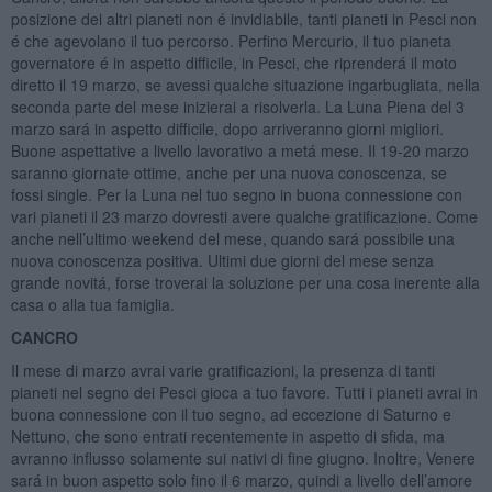
posizione dei altri pianeti non é invidiabile, tanti pianeti in Pesci non
é che agevolano il tuo percorso. Perfino Mercurio, il tuo pianeta
governatore é in aspetto difficile, in Pesci, che riprenderá il moto
diretto il 19 marzo, se avessi qualche situazione ingarbugliata, nella
seconda parte del mese inizierai a risolverla. La Luna Piena del 3
marzo sará in aspetto difficile, dopo arriveranno giorni migliori.
Buone aspettative a livello lavorativo a metá mese. Il 19-20 marzo
saranno giornate ottime, anche per una nuova conoscenza, se
fossi single. Per la Luna nel tuo segno in buona connessione con
vari pianeti il 23 marzo dovresti avere qualche gratificazione. Come
anche nell’ultimo weekend del mese, quando sará possibile una
nuova conoscenza positiva. Ultimi due giorni del mese senza
grande novitá, forse troverai la soluzione per una cosa inerente alla
casa o alla tua famiglia.
CANCRO
Il mese di marzo avrai varie gratificazioni, la presenza di tanti
pianeti nel segno dei Pesci gioca a tuo favore. Tutti i pianeti avrai in
buona connessione con il tuo segno, ad eccezione di Saturno e
Nettuno, che sono entrati recentemente in aspetto di sfida, ma
avranno influsso solamente sui nativi di fine giugno. Inoltre, Venere
sará in buon aspetto solo fino il 6 marzo, quindi a livello dell’amore