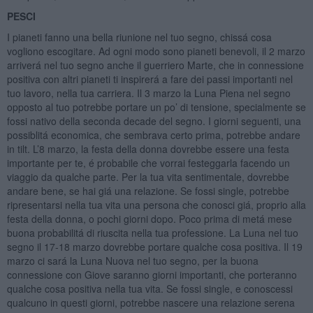
PESCI
I pianeti fanno una bella riunione nel tuo segno, chissá cosa
vogliono escogitare. Ad ogni modo sono pianeti benevoli, il 2 marzo
arriverá nel tuo segno anche il guerriero Marte, che in connessione
positiva con altri pianeti ti inspirerá a fare dei passi importanti nel
tuo lavoro, nella tua carriera. Il 3 marzo la Luna Piena nel segno
opposto al tuo potrebbe portare un po’ di tensione, specialmente se
fossi nativo della seconda decade del segno. I giorni seguenti, una
possiblitá economica, che sembrava certo prima, potrebbe andare
in tilt. L’8 marzo, la festa della donna dovrebbe essere una festa
importante per te, é probabile che vorrai festeggarla facendo un
viaggio da qualche parte. Per la tua vita sentimentale, dovrebbe
andare bene, se hai giá una relazione. Se fossi single, potrebbe
ripresentarsi nella tua vita una persona che conosci giá, proprio alla
festa della donna, o pochi giorni dopo. Poco prima di metá mese
buona probabilitá di riuscita nella tua professione. La Luna nel tuo
segno il 17-18 marzo dovrebbe portare qualche cosa positiva. Il 19
marzo ci sará la Luna Nuova nel tuo segno, per la buona
connessione con Giove saranno giorni importanti, che porteranno
qualche cosa positiva nella tua vita. Se fossi single, e conoscessi
qualcuno in questi giorni, potrebbe nascere una relazione serena