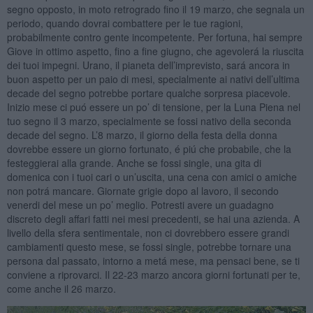
segno opposto, in moto retrogrado fino il 19 marzo, che segnala un
periodo, quando dovrai combattere per le tue ragioni,
probabilmente contro gente incompetente. Per fortuna, hai sempre
Giove in ottimo aspetto, fino a fine giugno, che agevolerá la riuscita
dei tuoi impegni. Urano, il pianeta dell’imprevisto, sará ancora in
buon aspetto per un paio di mesi, specialmente ai nativi dell’ultima
decade del segno potrebbe portare qualche sorpresa piacevole.
Inizio mese ci puó essere un po’ di tensione, per la Luna Piena nel
tuo segno il 3 marzo, specialmente se fossi nativo della seconda
decade del segno. L’8 marzo, il giorno della festa della donna
dovrebbe essere un giorno fortunato, é piú che probabile, che la
festeggierai alla grande. Anche se fossi single, una gita di
domenica con i tuoi cari o un’uscita, una cena con amici o amiche
non potrá mancare. Giornate grigie dopo al lavoro, il secondo
venerdi del mese un po’ meglio. Potresti avere un guadagno
discreto degli affari fatti nei mesi precedenti, se hai una azienda. A
livello della sfera sentimentale, non ci dovrebbero essere grandi
cambiamenti questo mese, se fossi single, potrebbe tornare una
persona dal passato, intorno a metá mese, ma pensaci bene, se ti
conviene a riprovarci. Il 22-23 marzo ancora giorni fortunati per te,
come anche il 26 marzo.