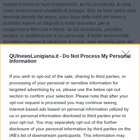
andare in porto un buon investimento, se hai un’azienda. A metá
mese ancora buone possiblitá di sviluppo. Solo se fossi nativo della
seconda decade del segno, poco dopo della metá del mese ci
potrebbe essere un disguido a livello lavorativo, per la
congiunzione Mercurio e Marte, se hai un’azienda, potrebbe
sorgere un problema con il tuo personale. A livello sentimentale,
dovrebbe rimanere la situazione di prima, nella seconda parte del
mese. Se fossi single, e sei nativo dell’ultima decade del segno,
l’ultimo weekend del mese potresti avere una delusione o un’offesa
QUInewsLunigiana.it -
Do Not Process My Personal
da qualcuno, da chi non aspettavi un comportamento del genere.
Information
Periodo molto buono verrá anche nella sfera sentimentale, ma c’e
da aspettare ancora un mesetto.
If you wish to opt-out of the sale, sharing to third parties, or
SCORPIONE
processing of your personal or sensitive information for
targeted advertising by us, please use the below opt-out
Marzo per te sará un mese importante, da piú punti di vista.
section to confirm your selection. Please note that after your
Finalmente é arrivato un periodo favorevole sia per la sfera
opt-out request is processed you may continue seeing
lavorativa, che per quella sentimentale. Tanti pianeti nel segno dei
interest-based ads based on personal information utilized by
Pesci nel mese di marzo agevoleranno il tuo percorso nella vita. Se
us or personal information disclosed to third parties prior to
fossi nativo della prima decade del segno ed avessi avuto un po’ di
your opt-out. You may separately opt-out of the further
incertezza ultimamente nel campo lavorativo, nei primi giorni del
mese potrai risolvere la situazione. Il 7-8 marzo la Luna sará nel
disclosure of your personal information by third parties on the
tuo segno, passerai un ottimo weekend, festeggerai la festa della
IAB’s list of downstream participants. This information may