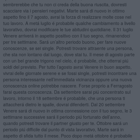
sembrerebbe che tu non ci creda della buona riuscita, dovresti
scacciare via i pensieri negativi. Marte sará di nuovo in ottimo
aspetto fino il 7 agosto, avrai la forza di realizzare molte cose nel
tuo lavoro. A metá luglio é probabile qualche cambiamento a livello
lavorativo, dovrai modificare le tue abitudini quotidiane. Il 31 luglio
Venere arriverá in aspetto positivo con il tuo segno, rimanendoci
per tre settimane. Sará un’altro periodo buono, per fare nuove
conoscenze, se sei single. Potresti trovare attraente una persona,
che sta non lontano dal luogo, dove stai tu. Il mese di agosto parte
con un bel grande trigono nel cielo, é probabile, che otterrai piú
soldi del previsto. Per tutto l’agosto avrai Venere in buon aspetto,
vivrai delle giornate serene e se fossi single, potresti incontrare una
persona interessante nell’immediata vicinanza oppure una nuova
conoscenza online potrebbe nascere. Forse proprio a Ferragosto
farai questa conoscenza. Da settembre sarai piú concentrato sul
lavoro, intorno il 18 settembre é probabile, che una persona ti
attaccherá dietro le spalle, dovrai difenderti. Dal 20 settembre
Venere sará di nuovo in ottima connessione con il tuo segno, le 3
settimane successive sará il periodo piú fortunato dell’anno,
quando potresti trovare il partner giusto per te. Ottobre sará un
periodo piú difficile dal punto di vista lavorativo, Marte sará in
aspetto di sfida tutto il mese. Poco dopo metá ottobre é probabile