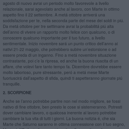
agosto di nuovo avrai un periodo molto favorevole a livello
relazionale, sarai agevolato anche al lavoro, con Marte in ottimo
aspetto fino il 22 settembre. A metá ottobre arriverá una
soddisfazione per te, nella seconda parte del mese dei soldi in piú.
Da metá ottobre per tre settimane avrai la probabilitá piú alta
dell’anno di vivere un rapporto molto felice con qualcuno, o di
conoscere qualcuno importante per il tuo futuro, a livello
sentimentale. Inizio novembre sará un punto critico dell’anno ai
nativi 21-22 maggio, che potrebbero subire un’estorsione o ad
essere preda di un inganno. Fino a metá novembre situazione
contrastante, poi c’e la ripresa, ed anche la buona riuscita di un
affare, che volevi fare tanto tempo fa. Dicembre dovrebbe essere
molto laborioso, pure stressante, peró a metá mese Marte
fuoriuscirá dall’aspetto di sfida, quindi ti aspetteranno giornate piú
tranquille.
2. SCORPIONE
Anche se l’anno potrebbe partire non nel modo migliore, se fossi
nativo di fine ottobre, ben presto le cose si sistemeranno. Potresti
dover cambiare lavoro, o qualcosa inerente al lavoro potrebbe
cambiare la tua vita di tutti i giorni. La buona notizia é, che sia
Marte che Saturno saranno in ottima connessione con il tuo segno,