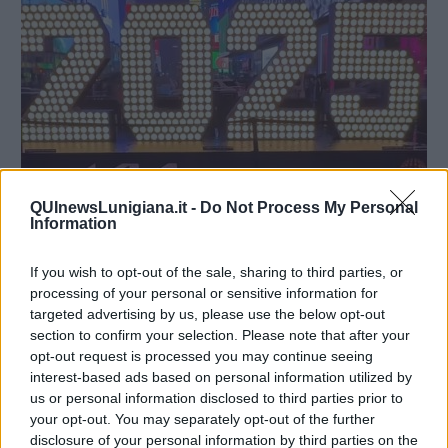
QUInewsLunigiana.it -
Do Not Process My Personal
Information
If you wish to opt-out of the sale, sharing to third parties, or
processing of your personal or sensitive information for
Dall’8° al 5° posto, in ordine della classifica:
targeted advertising by us, please use the below opt-out
8. VERGINE
section to confirm your selection. Please note that after your
opt-out request is processed you may continue seeing
L’anno 2025 sará un’anno molto migliore rispetto a quelli passati.
interest-based ads based on personal information utilized by
Nettuno, che é in aspetto difficile ai nativi dopo metá settembre, a
us or personal information disclosed to third parties prior to
marzo si leverá dalla posizione poco piacevole. Saturno si sposterá
your opt-out. You may separately opt-out of the further
dall’opposizione con il tuo segno finalmente il 25 maggio, Giove
lascerá la quadratura con il tuo segno il 9 giugno, entrando nel
disclosure of your personal information by third parties on the