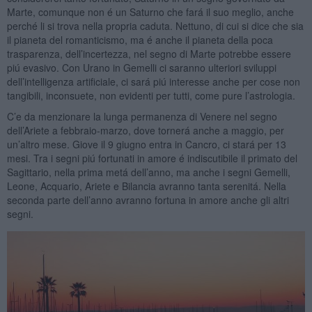
Marte, comunque non é un Saturno che fará il suo meglio, anche
perché li si trova nella propria caduta. Nettuno, di cui si dice che sia
il pianeta del romanticismo, ma é anche il pianeta della poca
trasparenza, dell’incertezza, nel segno di Marte potrebbe essere
piú evasivo. Con Urano in Gemelli ci saranno ulteriori sviluppi
dell’intelligenza artificiale, ci sará piú interesse anche per cose non
tangibili, inconsuete, non evidenti per tutti, come pure l’astrologia.
C’e da menzionare la lunga permanenza di Venere nel segno
dell’Ariete a febbraio-marzo, dove tornerá anche a maggio, per
un’altro mese. Giove il 9 giugno entra in Cancro, ci stará per 13
mesi. Tra i segni piú fortunati in amore é indiscutibile il primato del
Sagittario, nella prima metá dell’anno, ma anche i segni Gemelli,
Leone, Acquario, Ariete e Bilancia avranno tanta serenitá. Nella
seconda parte dell’anno avranno fortuna in amore anche gli altri
segni.