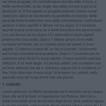
nel mese di agosto, che potresti essere baciata dalla fortuna, a
livello sentimentale, se sei single, dovrebbe arrivare la persona
giusta per te. A fine agosto un progetto piúttosto costoso vorrai
realizzare, valuta se hai davvero la possibilitá economica. Nella
seconda metá di settembre avrai stelle fortunatissime, molti pianeti
saranno in buon aspetto e Venere nel tuo segno. É il momento,
quando andrai molto bene sia a livello lavorativo che sentimentale.
La Luna Nuova nel tuo segno il 21 settembre in buoni aspetti
preannunica una novitá. Dopo il 7 ottobre ancora avrai molto
successo nel lavoro, per un mesetto avrai vari pianeti in buon
aspetto. Ci saranno incassi alti, se hai un’azienda, l’andamento
economico aziendale sará eccellente. Dopo il 7 novembre per tre
settimane avrai Venere in buon aspetto. Ci sará serenitá nella tua
relazione, e se fossi single, é il periodo adatto, per conoscere una
persona valorosa che sta in vicinanza, oppure che ti contatterá on-
line. Inizio dicembre ci sará un po’ di tensione tra i pianeti, nella
seconda metá del mese andrá tutto alla grande.
7. CANCRO
L’anno parte con un Marte retrogrado che é rientrato nel tuo segno,
dopo che avrá formato un’opposizone con Plutone, direi che a
livello economico avrai dovuto fare degli sforzi, forse qualche spesa
in piú del previsto, ultimamente. Marte rimarrá nel tuo segno fino il