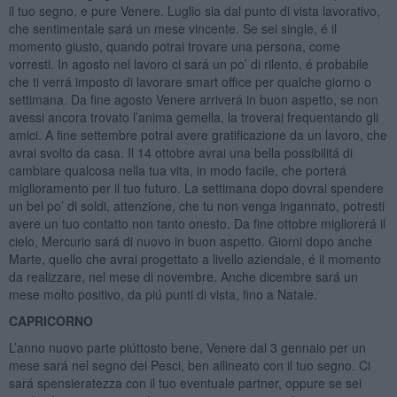
il tuo segno, e pure Venere. Luglio sia dal punto di vista lavorativo,
che sentimentale sará un mese vincente. Se sei single, é il
momento giusto, quando potrai trovare una persona, come
vorresti. In agosto nel lavoro ci sará un po’ di rilento, é probabile
che ti verrá imposto di lavorare smart office per qualche giorno o
settimana. Da fine agosto Venere arriverá in buon aspetto, se non
avessi ancora trovato l’anima gemella, la troverai frequentando gli
amici. A fine settembre potrai avere gratificazione da un lavoro, che
avrai svolto da casa. Il 14 ottobre avrai una bella possibilitá di
cambiare qualcosa nella tua vita, in modo facile, che porterá
miglioramento per il tuo futuro. La settimana dopo dovrai spendere
un bel po’ di soldi, attenzione, che tu non venga ingannato, potresti
avere un tuo contatto non tanto onesto. Da fine ottobre migliorerá il
cielo, Mercurio sará di nuovo in buon aspetto. Giorni dopo anche
Marte, quello che avrai progettato a livello aziendale, é il momento
da realizzare, nel mese di novembre. Anche dicembre sará un
mese molto positivo, da piú punti di vista, fino a Natale.
CAPRICORNO
L’anno nuovo parte piúttosto bene, Venere dal 3 gennaio per un
mese sará nel segno dei Pesci, ben allineato con il tuo segno. Ci
sará spensieratezza con il tuo eventuale partner, oppure se sei