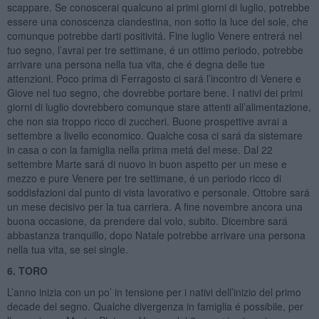
scappare. Se conoscerai qualcuno ai primi giorni di luglio, potrebbe
essere una conoscenza clandestina, non sotto la luce del sole, che
comunque potrebbe darti positivitá. Fine luglio Venere entrerá nel
tuo segno, l’avrai per tre settimane, é un ottimo periodo, potrebbe
arrivare una persona nella tua vita, che é degna delle tue
attenzioni. Poco prima di Ferragosto ci sará l’incontro di Venere e
Giove nel tuo segno, che dovrebbe portare bene. I nativi dei primi
giorni di luglio dovrebbero comunque stare attenti all’alimentazione,
che non sia troppo ricco di zuccheri. Buone prospettive avrai a
settembre a livello economico. Qualche cosa ci sará da sistemare
in casa o con la famiglia nella prima metá del mese. Dal 22
settembre Marte sará di nuovo in buon aspetto per un mese e
mezzo e pure Venere per tre settimane, é un periodo ricco di
soddisfazioni dal punto di vista lavorativo e personale. Ottobre sará
un mese decisivo per la tua carriera. A fine novembre ancora una
buona occasione, da prendere dal volo, subito. Dicembre sará
abbastanza tranquillo, dopo Natale potrebbe arrivare una persona
nella tua vita, se sei single.
6. TORO
L’anno inizia con un po’ in tensione per i nativi dell’inizio del primo
decade del segno. Qualche divergenza in famiglia é possibile, per