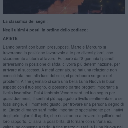
La classifica dei segni
:
Negli ultimi 4 posti, in ordine dello zodiaco:
ARIETE
L’anno partirá con buoni presupposti. Marte e Mercurio si
troveranno in posizione favorevole a te per diversi giorni, che
sicuramente aiuterá al lavoro. Poi peró dall’8 gennaio i pianeti
arriveranno in posizione di sfida, ci vorrá piú determinazione, per
arrivare al successo. A metá gennaio, se hai una relazione non
consolidata, non alla luce del sole, ci potrebbero sorgere dei
problemi. A fine gennaio ci sará una bella Luna Nuova in buon
aspetto con il tuo segno, ci possono partire progetti importanti a
livello lavorativo. Dal 4 febbraio Venere sará nel tuo segno per
quasi due mesi, ti sentirai piú appagato a livello sentimentale, e se
fossi single, é il momento giusto, per trovare una persona degno di
te. L’inizio di marzo sará molto importante specialmente per i nativi
degli primi giorni di aprile, che riusciranno a trovare l’equilibrio nel
loro rapporto. Ci sará la possibilitá, di tornare con un/una ex,
valuta, se conviene a farlo. A fine marzo ci sará la Luna Nuova nel