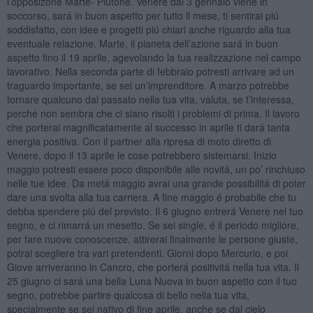
l’opposizone Marte- Plutone. Venere dal 3 gennaio viene in
soccorso, sará in buon aspetto per tutto il mese, ti sentirai piú
soddisfatto, con idee e progetti piú chiari anche riguardo alla tua
eventuale relazione. Marte, il pianeta dell’azione sará in buon
aspetto fino il 19 aprile, agevolando la tua realizzazione nel campo
lavorativo. Nella seconda parte di febbraio potresti arrivare ad un
traguardo importante, se sei un’imprenditore. A marzo potrebbe
tornare qualcuno dal passato nella tua vita, valuta, se t’interessa,
perché non sembra che ci siano risolti i problemi di prima. Il lavoro
che porterai magnificatamente al successo in aprile ti dará tanta
energia positiva. Con il partner alla ripresa di moto diretto di
Venere, dopo il 13 aprile le cose potrebbero sistemarsi. Inizio
maggio potresti essere poco disponibile alle novitá, un po’ rinchiuso
nelle tue idee. Da metá maggio avrai una grande possibilitá di poter
dare una svolta alla tua carriera. A fine maggio é probabile che tu
debba spendere piú del previsto. Il 6 giugno entrerá Venere nel tuo
segno, e ci rimarrá un mesetto. Se sei single, é il periodo migliore,
per fare nuove conoscenze, attirerai finalmente le persone giuste,
potrai scegliere tra vari pretendenti. Giorni dopo Mercurio, e poi
Giove arriveranno in Cancro, che porterá positivitá nella tua vita. Il
25 giugno ci sará una bella Luna Nuova in buon aspetto con il tuo
segno, potrebbe partire qualcosa di bello nella tua vita,
specialmente se sei nativo di fine aprile, anche se dal cielo