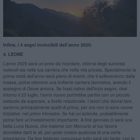
Infine, i 4 segni invincibili dell’anno 2025:
4. LEONE
L’anno 2025 sará un’anno da ricordare, otterrai degli successi
notevoli sia nella tua carriera che nella vita privata. Specialmente la
prima metá dell’anno sará pieno di eventi, che ti solleveranno dalla
massa, potrai ottenere una brillante carriera lavorativa, avendo il
sostegno di Giove ancora. Se fossi nativo dell’inzio segno, cioé
intorno il 23 luglio, l’anno nuovo portrebbe partire con un piccolo
ostacolo da superare, a livello relazionale. I lavori che dovrai fare,
saranno principalmente quelli di prima, per ora non ci sono nuove
iniziative, nel primo trimestre. Se hai un’azienda, probabilmente
potrai fare un’investimento importante. A fine gennaio ci sará una
bella Luna Nuova, che insieme con Mercurio al tuo favore
dovrebbe darti le ali, per poter creare qualcosa di una certa
importanza. Da fine febbraio comunque tutto sará piú facile, con la