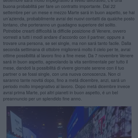
buona probabilitá per fare un contratto importante. Dal 22
settembre per un mese e mezzo Marte sará in buon aspetto, se hai
un’azienda, probabilmente avrai dei nuovi contatti da qualche posto
lontano, che porteranno un guadagno superiore del solito.
Potrebbe crearti difficoltá la difficile posizione di Venere, ovvero
vorresti a tutti i modi andare d’accordo con il partner, oppure a
trovare una persona, se sei single, ma non sará tanto facile. Dalla
seconda settimana di ottobre migliorerá molto il cielo per te, avrai
ottime possibilitá al lavoro fino a fine mese. Da 7 novembre Venere
sará in buon aspetto, agevolando la vita sentimentale per tutto il
mese, dandoti la possibilitá di vivere giornate serene con il tuo
partner o se fossi single, con una nuova conoscenza. Non ci
saranno tante novitá dopo, fino a metá dicembre, anzi, sará un
periodo molto impegnativo al lavoro. Dopo metá dicembre invece
avrai prima Marte, poi altri pianeti in buon aspetto, é un bel
preannuncio per un splendido fine anno.