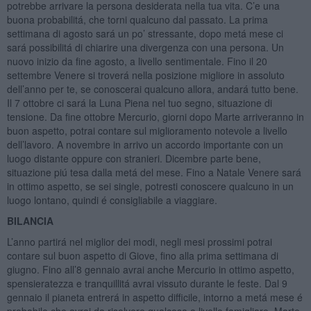
potrebbe arrivare la persona desiderata nella tua vita. C’e una
buona probabilitá, che torni qualcuno dal passato. La prima
settimana di agosto sará un po’ stressante, dopo metá mese ci
sará possibilitá di chiarire una divergenza con una persona. Un
nuovo inizio da fine agosto, a livello sentimentale. Fino il 20
settembre Venere si troverá nella posizione migliore in assoluto
dell’anno per te, se conoscerai qualcuno allora, andará tutto bene.
Il 7 ottobre ci sará la Luna Piena nel tuo segno, situazione di
tensione. Da fine ottobre Mercurio, giorni dopo Marte arriveranno in
buon aspetto, potrai contare sul miglioramento notevole a livello
dell’lavoro. A novembre in arrivo un accordo importante con un
luogo distante oppure con stranieri. Dicembre parte bene,
situazione piú tesa dalla metá del mese. Fino a Natale Venere sará
in ottimo aspetto, se sei single, potresti conoscere qualcuno in un
luogo lontano, quindi é consigliabile a viaggiare.
BILANCIA
L’anno partirá nel miglior dei modi, negli mesi prossimi potrai
contare sul buon aspetto di Giove, fino alla prima settimana di
giugno. Fino all’8 gennaio avrai anche Mercurio in ottimo aspetto,
spensieratezza e tranquillitá avrai vissuto durante le feste. Dal 9
gennaio il pianeta entrerá in aspetto difficile, intorno a metá mese é
probabile che avrai da risolvere qualcosa a livello famigliare. Marte