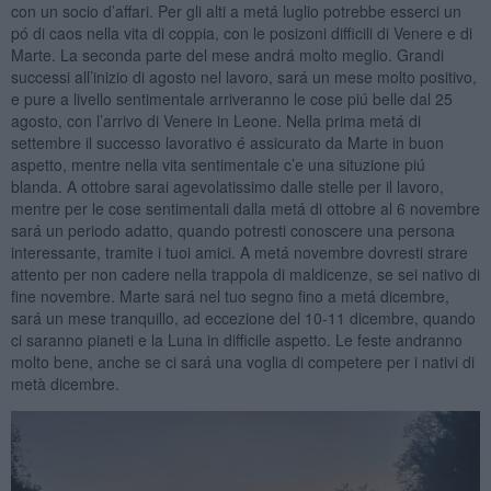
con un socio d’affari. Per gli alti a metá luglio potrebbe esserci un
pó di caos nella vita di coppia, con le posizoni difficili di Venere e di
Marte. La seconda parte del mese andrá molto meglio. Grandi
successi all’inizio di agosto nel lavoro, sará un mese molto positivo,
e pure a livello sentimentale arriveranno le cose piú belle dal 25
agosto, con l’arrivo di Venere in Leone. Nella prima metá di
settembre il successo lavorativo é assicurato da Marte in buon
aspetto, mentre nella vita sentimentale c’e una situzione piú
blanda. A ottobre sarai agevolatissimo dalle stelle per il lavoro,
mentre per le cose sentimentali dalla metá di ottobre al 6 novembre
sará un periodo adatto, quando potresti conoscere una persona
interessante, tramite i tuoi amici. A metá novembre dovresti strare
attento per non cadere nella trappola di maldicenze, se sei nativo di
fine novembre. Marte sará nel tuo segno fino a metá dicembre,
sará un mese tranquillo, ad eccezione del 10-11 dicembre, quando
ci saranno pianeti e la Luna in difficile aspetto. Le feste andranno
molto bene, anche se ci sará una voglia di competere per i nativi di
metà dicembre.