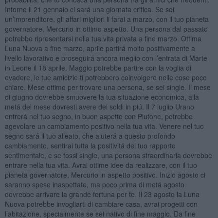
Intorno il 21 gennaio ci sará una giornata critica. Se sei
un’imprenditore, gli affari migliori li farai a marzo, con il tuo pianeta
governatore, Mercurio in ottimo aspetto. Una persona dal passato
potrebbe ripresentarsi nella tua vita privata a fine marzo. Ottima
Luna Nuova a fine marzo, aprile partirá molto positivamente a
livello lavorativo e proseguirá ancora meglio con l’entrata di Marte
in Leone il 18 aprile. Maggio potrebbe partire con la voglia di
evadere, le tue amicizie ti potrebbero coinvolgere nelle cose poco
chiare. Mese ottimo per trovare una persona, se sei single. Il mese
di giugno dovrebbe smuovere la tua situazione economica, alla
metá del mese dovresti avere dei soldi in piú. Il 7 luglio Urano
entrerá nel tuo segno, in buon aspetto con Plutone, potrebbe
agevolare un cambiamento positivo nella tua vita. Venere nel tuo
segno sará il tuo alleato, che aiuterá a questo profondo
cambiamento, sentirai tutta la positivitá del tuo rapporto
sentimentale, e se fossi single, una persona straordinaria dovrebbe
entrare nella tua vita. Avrai ottime idee da realizzare, con il tuo
pianeta governatore, Mercurio in aspetto positivo. Inizio agosto ci
saranno spese inaspettate, ma poco prima di metá agosto
dovrebbe arrivare la grande fortuna per te. Il 23 agosto la Luna
Nuova potrebbe invogliarti di cambiare casa, avrai progetti con
l’abitazione, specialmente se sei nativo di fine maggio. Da fine