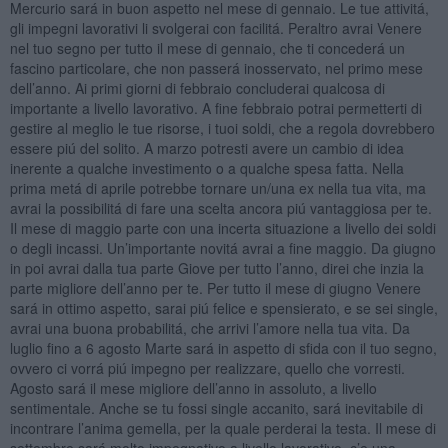
Mercurio sará in buon aspetto nel mese di gennaio. Le tue attivitá,
gli impegni lavorativi li svolgerai con facilitá. Peraltro avrai Venere
nel tuo segno per tutto il mese di gennaio, che ti concederá un
fascino particolare, che non passerá inosservato, nel primo mese
dell’anno. Ai primi giorni di febbraio concluderai qualcosa di
importante a livello lavorativo. A fine febbraio potrai permetterti di
gestire al meglio le tue risorse, i tuoi soldi, che a regola dovrebbero
essere piú del solito. A marzo potresti avere un cambio di idea
inerente a qualche investimento o a qualche spesa fatta. Nella
prima metá di aprile potrebbe tornare un/una ex nella tua vita, ma
avrai la possibilitá di fare una scelta ancora piú vantaggiosa per te.
Il mese di maggio parte con una incerta situazione a livello dei soldi
o degli incassi. Un’importante novitá avrai a fine maggio. Da giugno
in poi avrai dalla tua parte Giove per tutto l’anno, direi che inzia la
parte migliore dell’anno per te. Per tutto il mese di giugno Venere
sará in ottimo aspetto, sarai piú felice e spensierato, e se sei single,
avrai una buona probabilitá, che arrivi l’amore nella tua vita. Da
luglio fino a 6 agosto Marte sará in aspetto di sfida con il tuo segno,
ovvero ci vorrá piú impegno per realizzare, quello che vorresti.
Agosto sará il mese migliore dell’anno in assoluto, a livello
sentimentale. Anche se tu fossi single accanito, sará inevitabile di
incontrare l’anima gemella, per la quale perderai la testa. Il mese di
settembre sará molto impegnativo a livello lavorativo, c’e una