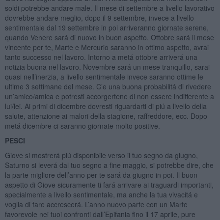
soldi potrebbe andare male. Il mese di settembre a livello lavorativo
dovrebbe andare meglio, dopo il 9 settembre, invece a livello
sentimentale dal 19 settembre in poi arriveranno giornate serene,
quando Venere sará di nuovo in buon aspetto. Ottobre sará il mese
vincente per te, Marte e Mercurio saranno in ottimo aspetto, avrai
tanto successo nel lavoro. Intorno a metá ottobre arriverá una
notizia buona nel lavoro. Novembre sará un mese tranquillo, sarai
quasi nell’inerzia, a livello sentimentale invece saranno ottime le
ultime 3 settimane del mese. C’e una buona probabilitá di rivedere
un’amico/amica e potresti accorgertene di non essere indifferente a
lui/lei. Ai primi di dicembre dovresti riguardarti di piú a livello della
salute, attenzione ai malori della stagione, raffreddore, ecc. Dopo
metá dicembre ci saranno giornate molto positive.
PESCI
Giove si mostrerá piú disponibile verso il tuo segno da giugno,
Saturno si leverá dal tuo segno a fine maggio, si potrebbe dire, che
la parte migliore dell’anno per te sará da giugno in poi. Il buon
aspetto di Giove sicuramente ti fará arrivare ai traguardi importanti,
specialmente a livello sentimentale, ma anche la tua vivacitá e
voglia di fare accrescerá. L’anno nuovo parte con un Marte
favorevole nei tuoi confronti dall’Epifania fino il 17 aprile, pure