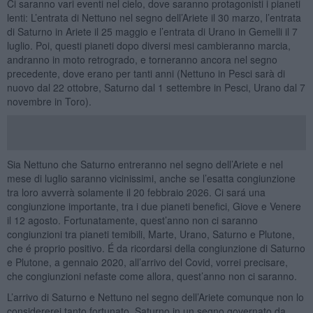
Ci saranno vari eventi nel cielo, dove saranno protagonisti i pianeti
lenti: L’entrata di Nettuno nel segno dell’Ariete il 30 marzo, l’entrata
di Saturno in Ariete il 25 maggio e l’entrata di Urano in Gemelli il 7
luglio. Poi, questi pianeti dopo diversi mesi cambieranno marcia,
andranno in moto retrogrado, e torneranno ancora nel segno
precedente, dove erano per tanti anni (Nettuno in Pesci sarà di
nuovo dal 22 ottobre, Saturno dal 1 settembre in Pesci, Urano dal 7
novembre in Toro).
Sia Nettuno che Saturno entreranno nel segno dell’Ariete e nel
mese di luglio saranno vicinissimi, anche se l’esatta congiunzione
tra loro avverrà solamente il 20 febbraio 2026. Ci sará una
congiunzione importante, tra i due pianeti benefici, Giove e Venere
il 12 agosto. Fortunatamente, quest’anno non ci saranno
congiunzioni tra pianeti temibili, Marte, Urano, Saturno e Plutone,
che é proprio positivo. É da ricordarsi della congiunzione di Saturno
e Plutone, a gennaio 2020, all’arrivo del Covid, vorrei precisare,
che congiunzioni nefaste come allora, quest’anno non ci saranno.
L’arrivo di Saturno e Nettuno nel segno dell’Ariete comunque non lo
considererei tanto fortunato, Saturno in un segno governato da