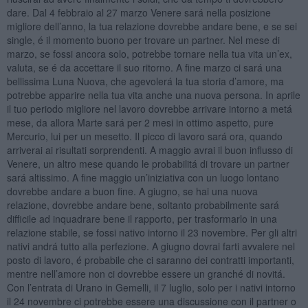
dare. Dal 4 febbraio al 27 marzo Venere sará nella posizione
migliore dell’anno, la tua relazione dovrebbe andare bene, e se sei
single, é il momento buono per trovare un partner. Nel mese di
marzo, se fossi ancora solo, potrebbe tornare nella tua vita un’ex,
valuta, se é da accettare il suo ritorno. A fine marzo ci sará una
bellissima Luna Nuova, che agevolerá la tua storia d’amore, ma
potrebbe apparire nella tua vita anche una nuova persona. In aprile
il tuo periodo migliore nel lavoro dovrebbe arrivare intorno a metá
mese, da allora Marte sará per 2 mesi in ottimo aspetto, pure
Mercurio, lui per un mesetto. Il picco di lavoro sará ora, quando
arriverai ai risultati sorprendenti. A maggio avrai il buon influsso di
Venere, un altro mese quando le probabilitá di trovare un partner
sará altissimo. A fine maggio un’iniziativa con un luogo lontano
dovrebbe andare a buon fine. A giugno, se hai una nuova
relazione, dovrebbe andare bene, soltanto probabilmente sará
difficile ad inquadrare bene il rapporto, per trasformarlo in una
relazione stabile, se fossi nativo intorno il 23 novembre. Per gli altri
nativi andrá tutto alla perfezione. A giugno dovrai farti avvalere nel
posto di lavoro, é probabile che ci saranno dei contratti importanti,
mentre nell’amore non ci dovrebbe essere un granché di novitá.
Con l’entrata di Urano in Gemelli, il 7 luglio, solo per i nativi intorno
il 24 novembre ci potrebbe essere una discussione con il partner o