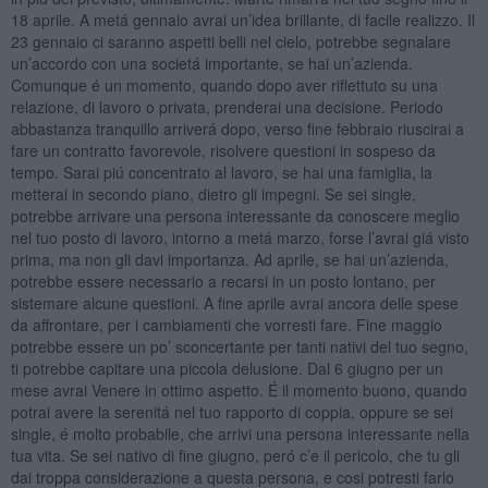
18 aprile. A metá gennaio avrai un’idea brillante, di facile realizzo. Il
23 gennaio ci saranno aspetti belli nel cielo, potrebbe segnalare
un’accordo con una societá importante, se hai un’azienda.
Comunque é un momento, quando dopo aver riflettuto su una
relazione, di lavoro o privata, prenderai una decisione. Periodo
abbastanza tranquillo arriverá dopo, verso fine febbraio riuscirai a
fare un contratto favorevole, risolvere questioni in sospeso da
tempo. Sarai piú concentrato al lavoro, se hai una famiglia, la
metterai in secondo piano, dietro gli impegni. Se sei single,
potrebbe arrivare una persona interessante da conoscere meglio
nel tuo posto di lavoro, intorno a metá marzo, forse l’avrai giá visto
prima, ma non gli davi importanza. Ad aprile, se hai un’azienda,
potrebbe essere necessario a recarsi in un posto lontano, per
sistemare alcune questioni. A fine aprile avrai ancora delle spese
da affrontare, per i cambiamenti che vorresti fare. Fine maggio
potrebbe essere un po’ sconcertante per tanti nativi del tuo segno,
ti potrebbe capitare una piccola delusione. Dal 6 giugno per un
mese avrai Venere in ottimo aspetto. É il momento buono, quando
potrai avere la serenitá nel tuo rapporto di coppia, oppure se sei
single, é molto probabile, che arrivi una persona interessante nella
tua vita. Se sei nativo di fine giugno, peró c’e il pericolo, che tu gli
dai troppa considerazione a questa persona, e cosi potresti farlo