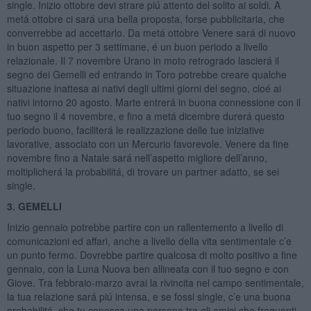
single. Inizio ottobre devi strare piú attento del solito ai soldi. A
metá ottobre ci sará una bella proposta, forse pubblicitaria, che
converrebbe ad accettarlo. Da metá ottobre Venere sará di nuovo
in buon aspetto per 3 settimane, é un buon periodo a livello
relazionale. Il 7 novembre Urano in moto retrogrado lascierá il
segno dei Gemelli ed entrando in Toro potrebbe creare qualche
situazione inattesa ai nativi degli ultimi giorni del segno, cioé ai
nativi intorno 20 agosto. Marte entrerá in buona connessione con il
tuo segno il 4 novembre, e fino a metá dicembre durerá questo
periodo buono, faciliterá le realizzazione delle tue iniziative
lavorative, associato con un Mercurio favorevole. Venere da fine
novembre fino a Natale sará nell’aspetto migliore dell’anno,
moltiplicherá la probabilitá, di trovare un partner adatto, se sei
single.
3. GEMELLI
Inizio gennaio potrebbe partire con un rallentemento a livello di
comunicazioni ed affari, anche a livello della vita sentimentale c’e
un punto fermo. Dovrebbe partire qualcosa di molto positivo a fine
gennaio, con la Luna Nuova ben allineata con il tuo segno e con
Giove. Tra febbraio-marzo avrai la rivincita nel campo sentimentale,
la tua relazione sará piú intensa, e se fossi single, c’e una buona
probabilitá, che tu conosca una persona tra gli amici che frequenti.