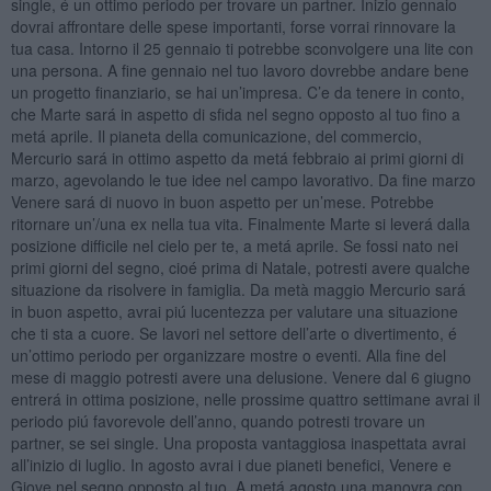
single, é un ottimo periodo per trovare un partner. Inizio gennaio
dovrai affrontare delle spese importanti, forse vorrai rinnovare la
tua casa. Intorno il 25 gennaio ti potrebbe sconvolgere una lite con
una persona. A fine gennaio nel tuo lavoro dovrebbe andare bene
un progetto finanziario, se hai un’impresa. C’e da tenere in conto,
che Marte sará in aspetto di sfida nel segno opposto al tuo fino a
metá aprile. Il pianeta della comunicazione, del commercio,
Mercurio sará in ottimo aspetto da metá febbraio ai primi giorni di
marzo, agevolando le tue idee nel campo lavorativo. Da fine marzo
Venere sará di nuovo in buon aspetto per un’mese. Potrebbe
ritornare un’/una ex nella tua vita. Finalmente Marte si leverá dalla
posizione difficile nel cielo per te, a metá aprile. Se fossi nato nei
primi giorni del segno, cioé prima di Natale, potresti avere qualche
situazione da risolvere in famiglia. Da metà maggio Mercurio sará
in buon aspetto, avrai piú lucentezza per valutare una situazione
che ti sta a cuore. Se lavori nel settore dell’arte o divertimento, é
un’ottimo periodo per organizzare mostre o eventi. Alla fine del
mese di maggio potresti avere una delusione. Venere dal 6 giugno
entrerá in ottima posizione, nelle prossime quattro settimane avrai il
periodo piú favorevole dell’anno, quando potresti trovare un
partner, se sei single. Una proposta vantaggiosa inaspettata avrai
all’inizio di luglio. In agosto avrai i due pianeti benefici, Venere e
Giove nel segno opposto al tuo. A metá agosto una manovra con