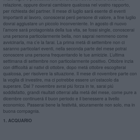
relazione, oppure dovrai cambiare qualcosa nel vostro rapporto,
per richiesta del partner. Il mese di luglio sará esente di eventi
importanti al lavoro, conoscerai peró persone di valore, a fine luglio
dovrai aggiustare un piccolo inconveniente. In agosto di nuovo
l’amore sará protagonista della tua vita, se fossi single, conoscerai
una persona particolarmente bella, non saprai nemmeno come
avvicinarla, ma c’e la farai. La prima metá di settembre non ci
saranno particolari eventi, nella seconda parte del mese potrai
conoscere una persona frequentando le tue amicizie. L’ultima
settimana di settembre non particolarmente positivo. Ottobre inzia
con difficoltá ai nativi di ottobre, dopo metá ottobre escogiterai
qualcosa, per risolvere la situazione. Il mese di novembre parte con
la voglia di investire, ma ci potrebbe essere un’ostacolo da
superare. Dal 7 novembre avrai piú forza in te, sarai piú
soddisfatto, grandi risultati otterrai alla metá del mese, come pure a
dicembre continuerá il buon periodo e il benessere a livello
economico. Passerai bene la festivitá, sicuramente non solo, ma in
buona compagnia.
1. ACQUARIO
Il cambio di segno di tutti i 3 pianeti lenti protagonisti dell’anno,
Nettuno a fine marzo, Urano inizio luglio e Saturno il 25 maggio