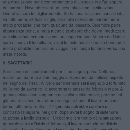
una discussione per il comportamento di un socio in affari oppure
del partner. Novembre sará un mese piú calmo, la situazione
lavorativa sará in miglioramento. Se hai una relazione consolidata,
va tutto bene, se fossi single, sarai alla ricerca del partner, ed é
molto probabile, che torni qualcuno dal passato. Dicembre parte
abbastanza bene, a metá mese é probabile che dovrai raddrizzare
una situazione economica con un luogo lontano. Venere da Natale
sará di nuovo il tuo alleato, vivrai le feste natalizie molto bene ed é
molto probabile che farai un viaggio in un luogo lontano, verso una
méta insolita.
5. SAGITTARIO
Sará l’anno dei cambiamenti per il tuo segno, prima Nettuno a
marzo, poi Saturno a fine maggio si leveranno dal fatidico aspetto
nel segno dei Pesci. A livello sentimentale sei il segno piú fortunato
dell’anno da avvenire, lo accerterai te stesso da febbraio in poi. A
gennaio situazione stagnante nella vita sentimentale, peró se hai
giá una relazione, dovrebbe proseguire bene. Il lavoro procede
bene, tutto nella routin. Il 17 gennaio potrebbe capitare un
contrasto famigliare, nei giorni dopo avrai bisogno di sistemare
qualcosa a livello dei soldi. Un bel miglioramento della situazione
generale verrá all’inizio di febbraio, il lavoro sará piú reddittizio,
riuscirai ad avere finalmente i soldi, che da tempo ti dovrebbero