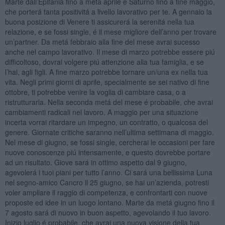
Marte dall’Epifania fino a metá aprile e Saturno fino a fine maggio,
che porterá tanta positivitá a livello lavorativo per te. A gennaio la
buona posizione di Venere ti assicurerá la serenitá nella tua
relazione, e se fossi single, é il mese migliore dell’anno per trovare
un’partner. Da metá febbraio alla fine del mese avrai sucesso
anche nel campo lavorativo. Il mese di marzo potrebbe essere piú
difficoltoso, dovrai volgere piú attenzione alla tua famiglia, e se
l’hai, agli figli. A fine marzo potrebbe tornare un/una ex nella tua
vita. Negli primi giorni di aprile, specialmente se sei nativo di fine
ottobre, ti potrebbe venire la voglia di cambiare casa, o a
ristrutturarla. Nella seconda metá del mese é probabile, che avrai
cambiamenti radicali nel lavoro. A maggio per una situazione
incerta vorrai ritardare un impegno, un contratto, o qualcosa del
genere. Giornate critiche saranno nell’ultima settimana di maggio.
Nel mese di giugno, se fossi single, cercherai le occasioni per fare
nuove conoscenze piú intensamente, e questo dovrebbe portare
ad un risultato. Giove sará in ottimo aspetto dal 9 giugno,
agevolerá i tuoi piani per tutto l’anno. Ci sará una bellissima Luna
nel segno-amico Cancro il 25 giugno, se hai un’azienda, potresti
voler ampliare il raggio di competenza, e confrontarti con nuove
proposte ed idee in un luogo lontano. Marte da metá giugno fino il
7 agosto sará di nuovo in buon aspetto, agevolando il tuo lavoro.
Inizio luglio é probabile, che avrai una nuova visione della tua