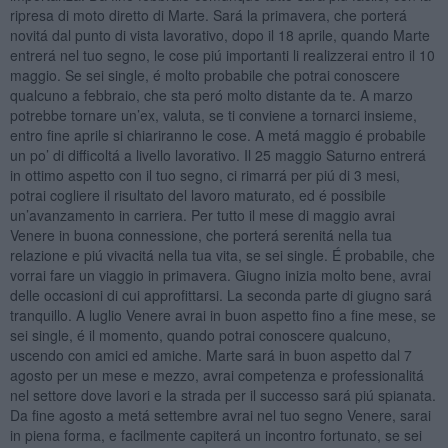
ripresa di moto diretto di Marte. Sará la primavera, che porterá
novitá dal punto di vista lavorativo, dopo il 18 aprile, quando Marte
entrerá nel tuo segno, le cose piú importanti li realizzerai entro il 10
maggio. Se sei single, é molto probabile che potrai conoscere
qualcuno a febbraio, che sta peró molto distante da te. A marzo
potrebbe tornare un’ex, valuta, se ti conviene a tornarci insieme,
entro fine aprile si chiariranno le cose. A metá maggio é probabile
un po’ di difficoltá a livello lavorativo. Il 25 maggio Saturno entrerá
in ottimo aspetto con il tuo segno, ci rimarrá per piú di 3 mesi,
potrai cogliere il risultato del lavoro maturato, ed é possibile
un’avanzamento in carriera. Per tutto il mese di maggio avrai
Venere in buona connessione, che porterá serenitá nella tua
relazione e piú vivacitá nella tua vita, se sei single. É probabile, che
vorrai fare un viaggio in primavera. Giugno inizia molto bene, avrai
delle occasioni di cui approfittarsi. La seconda parte di giugno sará
tranquillo. A luglio Venere avrai in buon aspetto fino a fine mese, se
sei single, é il momento, quando potrai conoscere qualcuno,
uscendo con amici ed amiche. Marte sará in buon aspetto dal 7
agosto per un mese e mezzo, avrai competenza e professionalitá
nel settore dove lavori e la strada per il successo sará piú spianata.
Da fine agosto a metá settembre avrai nel tuo segno Venere, sarai
in piena forma, e facilmente capiterá un incontro fortunato, se sei