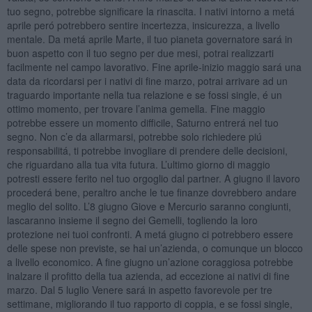
tuo segno, potrebbe significare la rinascita. I nativi intorno a metá
aprile peró potrebbero sentire incertezza, insicurezza, a livello
mentale. Da metá aprile Marte, il tuo pianeta governatore sará in
buon aspetto con il tuo segno per due mesi, potrai realizzarti
facilmente nel campo lavorativo. Fine aprile-inizio maggio sará una
data da ricordarsi per i nativi di fine marzo, potrai arrivare ad un
traguardo importante nella tua relazione e se fossi single, é un
ottimo momento, per trovare l’anima gemella. Fine maggio
potrebbe essere un momento difficile, Saturno entrerá nel tuo
segno. Non c’e da allarmarsi, potrebbe solo richiedere piú
responsabilitá, ti potrebbe invogliare di prendere delle decisioni,
che riguardano alla tua vita futura. L’ultimo giorno di maggio
potresti essere ferito nel tuo orgoglio dal partner. A giugno il lavoro
procederá bene, peraltro anche le tue finanze dovrebbero andare
meglio del solito. L’8 giugno Giove e Mercurio saranno congiunti,
lascaranno insieme il segno dei Gemelli, togliendo la loro
protezione nei tuoi confronti. A metá giugno ci potrebbero essere
delle spese non previste, se hai un’azienda, o comunque un blocco
a livello economico. A fine giugno un’azione coraggiosa potrebbe
inalzare il profitto della tua azienda, ad eccezione ai nativi di fine
marzo. Dal 5 luglio Venere sará in aspetto favorevole per tre
settimane, migliorando il tuo rapporto di coppia, e se fossi single,