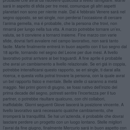
sará in aspetto di sfida per tre mesi, comunque gli altri aspetti
planetari non sono per niente male. Dal 4 febbraio Venere sará nel
segno opposto, se sei single, non perderai l’occasione di cercare
l’anima gemella, ma é probabile, che la persona che trovi, non
rimarrá per lungo nella tua vita. A marzo potrebbe tornare un’ex,
valuta, se ti conviene a tornarci insieme. Fine marzo con varie
sfide, dovrai farti avvalere nel campo lavorativo, non sará tanto
facile. Marte finalmente entrerá in buon aspetto con il tuo segno dal
18 aprile, tornando nel segno del Leone per due mesi. A livello
lavorativo potrai arrivare ai bei traguardi. A fine aprile é probabile
che avrai un cambiamento a livello relazionale. Se eri giá in coppia,
potrebbe intensificarsi questo rapporto, se eri single, ti darai alla
ricerca, e questa volta potrai trovare la persona, con la quale avrai
un bel rapporto fisico e mentale. Belle stelle ci saranno a metá
maggio. Nei primi giorni di giugno, se fossi nativo dell’inizio del
prima decade del segno, potresti sentire l’incertezza per il tuo
partner, o potrebbe risultare qualcuno, con chi collabori,
inaffidabile. Giorni seguenti Giove lascerá la posizione vincente. A
livello lavorativo sará necessario qualche cambiamento, che
irromperá la tranquillitá. Se hai un’azienda, é probabile che dovrai
lasciare perdere un progetto con un luogo lontano. Stelle migliori
l’avrai da fine giugno, finalmente Mercurio sará in buon aspetto con