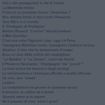
Vini e olio protagonisti in Val di Cornia
​La Maremma enoica
Il vino in un prossimo futuro ! Anarchico ?
​Non abbiate fretta; Il vino vuole riflessione
​Vino Niji è, e ci ricorda.
Il “Predappio di Predappio”
Bettino Ricasoli “ti scrivo” lasciali perdere!
Il Mito Enofobo
​C’era una volta l'Agricola Lippi, oggi c'è Petra
​Castagneto Marittimo rurale, Castagneto Carducci enoico
Aleatico, il vino che ha attraversato il tempo
Ecco un vino delle colline del campigliese
“La Bandita” e “La Cerreta”, vicini ma diversi
​Il Prosecco Spumante, “Champagne” dei “poveri”?
​La lotta eroica dei docenti e degli enologi
​La vitivinicoltura e l’enologia ufficiale e quella ufficiosa
​Un vino, due “strade”
Lodano
​La competizione ha giovato in qualsiasi epoca
Il territorio, le colline ed il terroir
Quando meno te lo aspetti
​Ne è passato di vino “sotto i ponti"