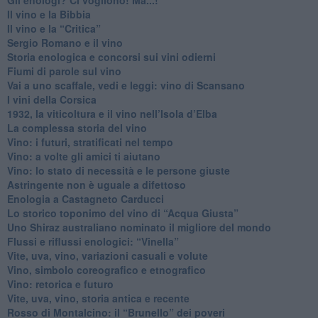
​Gli enologi? Ci vogliono! Ma...!
​Il vino e la Bibbia
​Il vino e la “Critica”
Sergio Romano e il vino
​Storia enologica e concorsi sui vini odierni
Fiumi di parole sul vino
​Vai a uno scaffale, vedi e leggi: vino di Scansano
​I vini della Corsica
​1932, la viticoltura e il vino nell’Isola d’Elba
​La complessa storia del vino
​Vino: i futuri, stratificati nel tempo
Vino: a volte gli amici ti aiutano
Vino: lo stato di necessità e le persone giuste
​Astringente non è uguale a difettoso
Enologia a Castagneto Carducci
Lo storico toponimo del vino di “Acqua Giusta”
Uno Shiraz australiano nominato il migliore del mondo
​Flussi e riflussi enologici: “Vinella”
Vite, uva, vino, variazioni casuali e volute
Vino, simbolo coreografico e etnografico
​Vino: retorica e futuro
​Vite, uva, vino, storia antica e recente
​Rosso di Montalcino: il “Brunello” dei poveri