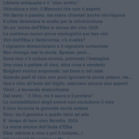
​Libreria antiquaria e il “vino scritto”
​Viticoltura e vini: il Manzoni che non ti aspetti
​Vin Santo e passito, ma erano chiamati anche vini-liquore
Il clima determina le scelte per la vitivinicoltura
Un po' storia dell'Elba in attesa del vino 2025
Le continue nuove prove enologiche per fare vini
Vini dell'Elba e Valdicornia, c'è rivalità?
​I vignaiolo democristano e il vignaiolo comunista
​Non rinnego mai la storia. Spesso, però...
​Dove non c’è cultura enoica, provvede l’immagine
​Una cosa è parlare di vino, altra cosa è venderlo
Bolgheri enoica sorprende: nel bene e nel male
​Quando parli di vino non puoi ignorare la storia umana, ma...
Uva e vino all’Isola del Giglio, mancano ancora due aspetti
​Vino!...e bevanda dealcolizzata
​Dal testo: ” il Vino, tra il sacro e il profano”
Le contraddizioni degli eventi non escludono il vino
​Il vino incrocia la generale storia umana
Vino: tra il genuino e quello fatto ad arte
E’ tempo di bere vino Novello, 2024
La storia enoica dell’Isola d’Elba
Elba: miniere e vino e poi il turismo...!