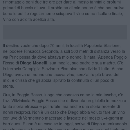
rimontaggio ogni due tre ore per dare al mosto tannini e profumi
primari di buccia di uva. Il problema di mio nonno è che non puliva
bene le botti e regolarmente sciupava il vino come risultato finale;
Vino con acidità acetica alta.
Il destino vuole che dopo 70 anni, in località Populonia Stazione,
nel podere Rinsacca Seconda, a soli 500 metri di distanza verso la
via Principessa da dove abitava mio nonno, è nata l’Azienda Poggio
Rosso di
Diego Monelli
, sua moglie, suo padre e sua madre. C’è
la ferrovia Campiglia Staziome-Piombino che divide il tutto. Anche
Diego aveva un nonno che faceva vino, senz’altro più bravo del
mio, e chissà che gli abbia ispirato la continuità di un poco di
storia.
Ora, in Poggio Rosso, luogo che conosco come le mie tasche, c’è
l’az. Vitivinicola Poggio Rosso che è divenuta un gioiello in mezzo a
tanta storia etrusca e poi rurale, ma anche una storia recente di
nonni reciproci. Non è un caso che Diego abbia voluto fare un vino
con uve di Vermentino macerate e lasciate nel mosto 3-4-giorni in
barriques. E non è un caso se io, oggi, scriva di Diego ammirandolo
per ciò che sta facendo. Non sono enologo ma ne so quel tanto per