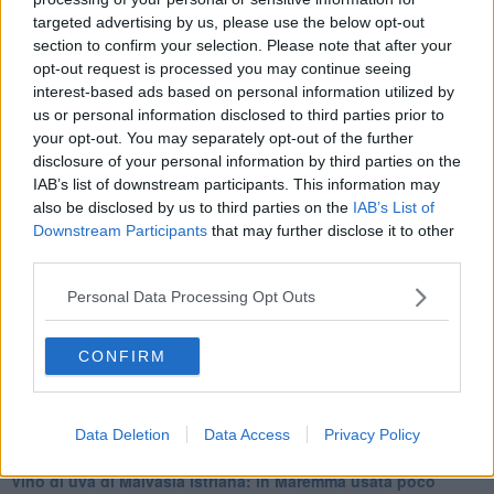
alle 20:00 direttamente nella tua casella di posta.
targeted advertising by us, please use the below opt-out
Basta cliccare
QUI
section to confirm your selection. Please note that after your
opt-out request is processed you may continue seeing
Fotogallery
interest-based ads based on personal information utilized by
us or personal information disclosed to third parties prior to
your opt-out. You may separately opt-out of the further
disclosure of your personal information by third parties on the
IAB’s list of downstream participants. This information may
also be disclosed by us to third parties on the
IAB’s List of
Downstream Participants
that may further disclose it to other
Ti potrebbe interessare anche:
third parties.
Articoli dal Blog “Vignaioli e vini” di Nadio Stronchi
Personal Data Processing Opt Outs
​Che “Odissea sia”
Scuola di vita e creatività
CONFIRM
​La volontà di essere “primi”
Norme viticole e enologiche che miglioreranno la qualità
​I vini della Maremma si stanno arricchendo
Data Deletion
Data Access
Privacy Policy
Vino, il clima ci mette alle “corde”
Il terroir necessario per il vino del futuro
​Vino di uva di Malvasia Istriana: in Maremma usata poco