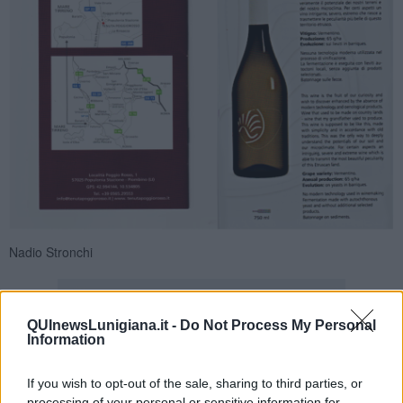
Nadio Stronchi
QUInewsLunigiana.it -
Do Not Process My Personal
Information
Se vuoi leggere le notizie principali della Toscana iscriviti alla
If you wish to opt-out of the sale, sharing to third parties, or
Newsletter QUInews - ToscanaMedia.
Arriva gratis tutti i giorni
processing of your personal or sensitive information for