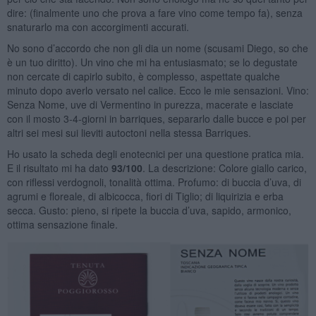
dire: (finalmente uno che prova a fare vino come tempo fa), senza
snaturarlo ma con accorgimenti accurati.
No sono d’accordo che non gli dia un nome (scusami Diego, so che
è un tuo diritto). Un vino che mi ha entusiasmato; se lo degustate
non cercate di capirlo subito, è complesso, aspettate qualche
minuto dopo averlo versato nel calice. Ecco le mie sensazioni. Vino:
Senza Nome, uve di Vermentino in purezza, macerate e lasciate
con il mosto 3-4-giorni in barriques, separarlo dalle bucce e poi per
altri sei mesi sui lieviti autoctoni nella stessa Barriques.
Ho usato la scheda degli enotecnici per una questione pratica mia.
E il risultato mi ha dato
93/100
. La descrizione: Colore giallo carico,
con riflessi verdognoli, tonalità ottima. Profumo: di buccia d’uva, di
agrumi e floreale, di albicocca, fiori di Tiglio; di liquirizia e erba
secca. Gusto: pieno, si ripete la buccia d’uva, sapido, armonico,
ottima sensazione finale.