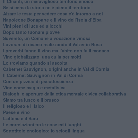
​Il Chianti, un meraviglioso territorio enoico
​Se si cerca la storia ne è pieno il territorio
Alzare le testa per vedere cosa c'è intorno a noi
​Napoleone Bonaparte e il vino dell’Isola d’Elba
Vini pieni di luce ed allocchi
Dopo tanto tuonare piovve
Suvereto, un Comune a vocazione vinosa
Lavorare di ricamo realizzando il Valzer in Rosa
​I proverbi fanno il vino ma l’abito non fa il monaco
Vino globalizzato, una culla per molti
Lo troviamo quando si ascolta
Cabernet Sauvignon, origini anche in Val di Cornia
Il Cabernet Sauvignon in Val di Cornia
Con un pizzico di pseudoscienza
​Vino come magia e metafisica
Dialoghi e aperture dalla etica mentale civica collaborativa
Siamo tra lusco e il brusco
Il religioso e il laico
​Paese e vino
L’attimo e il Baro
Le correlazioni tra le cose ed i luoghi
​Sottotitolo enologico: lo sciogli lingua