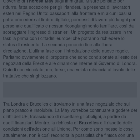
Governo di
Theresa May
sugli immigrati. Misure pensate per
ridurre, fatta eccezione per gli irlandesi, la presenza di lavoratori
esteri nel Regno Unito: passaporti alla frontiera e in alcuni casi si
potrà procedere al timbro digitale; permessi di lavoro più lunghi per
personale qualificato e nessun ricongiungimento familiare, così da
scoraggiare l'ingresso di stranieri. Un progetto da realizzare in tre
fasi: la prima con i cittadini europei che potranno richiedere lo
status di residente. La seconda ponendo fine alla libera
circolazione. L'ultima fase con l'introduzione delle nuove regole.
Parliamo ovviamente di proposte che sono condizionate all'esito dei
negoziati della Brexit e alle dinamiche interne al Governo di Londra.
Quindi non vincolate, ma, forse, una velata minaccia al tavolo delle
trattative che singhiozzano.
Tra Londra e Bruxelles ci troviamo in una fase negoziale che sul
piano pratico è insolubile. La May vorrebbe continuare a godere dei
diritti dell'UE, tralasciando di rispettare gli obblighi, a partire da
quelli finanziari. Mentre, la richiesta di
Bruxelles
è il rispetto delle
condizioni dell'adesione all'Unione. Per come sono messe le cose
attualmente, non è così recondita la possibilità che finisca con una