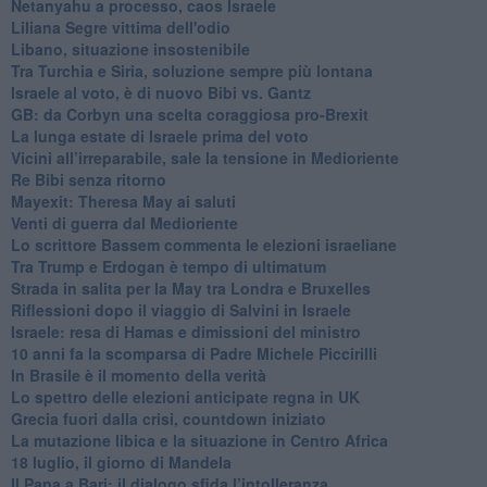
Netanyahu a processo, caos Israele
Liliana Segre vittima dell'odio
Libano, situazione insostenibile
Tra Turchia e Siria, soluzione sempre più lontana
Israele al voto, è di nuovo Bibi vs. Gantz
GB: da Corbyn una scelta coraggiosa pro-Brexit
La lunga estate di Israele prima del voto
Vicini all’irreparabile, sale la tensione in Medioriente
Re Bibi senza ritorno
Mayexit: Theresa May ai saluti
Venti di guerra dal Medioriente
Lo scrittore Bassem commenta le elezioni israeliane
Tra Trump e Erdogan è tempo di ultimatum
Strada in salita per la May tra Londra e Bruxelles
Riflessioni dopo il viaggio di Salvini in Israele
Israele: resa di Hamas e dimissioni del ministro
10 anni fa la scomparsa di Padre Michele Piccirilli
In Brasile è il momento della verità
Lo spettro delle elezioni anticipate regna in UK
Grecia fuori dalla crisi, countdown iniziato
La mutazione libica e la situazione in Centro Africa
18 luglio, il giorno di Mandela
Il Papa a Bari: il dialogo sfida l’intolleranza