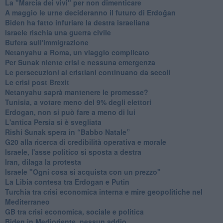
La "Marcia dei vivi" per non dimenticare
A maggio le urne decideranno il futuro di Erdoğan
Biden ha fatto infuriare la destra israeliana
Israele rischia una guerra civile
Bufera sull'immigrazione
Netanyahu a Roma, un viaggio complicato
Per Sunak niente crisi e nessuna emergenza
Le persecuzioni ai cristiani continuano da secoli
Le crisi post Brexit
Netanyahu saprà mantenere le promesse?
Tunisia, a votare meno del 9% degli elettori
Erdogan, non si può fare a meno di lui
L'antica Persia si è svegliata
Rishi Sunak spera in “Babbo Natale”
G20 alla ricerca di credibilità operativa e morale
Israele, l'asse politico si sposta a destra
Iran, dilaga la protesta
Israele "Ogni cosa si acquista con un prezzo"
La Libia contesa tra Erdogan e Putin
Turchia tra crisi economica interna e mire geopolitiche nel
Mediterraneo
GB tra crisi economica, sociale e politica
Biden in Medioriente, nessun addio