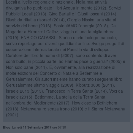
Locali a livello regionale e nazionale. Nella mia attività
divulgativa ho pubblicato i libri Acqua in mente (2012), Servizi
Pubblici Locali (2013), Gino Bartali e i Giusti toscani (2014),
Riusi: da rifiuti a risorse! (2014), Giorgio Nissim, una vita al
servizio del bene (2016), SosteniAMO l'energia (2018), Da
Mogador a Firenze: i Caffaz, viaggio di una famiglia ebrea
(2019). ENRICO CATASSI - Storico e criminologo mancato,
scrivo reportage per diversi quotidiani online. Svolgo progetti di
cooperazione internazionale nei Paesi in via di sviluppo.
Curatore del libro In nome di (2007), sono contento di aver
contribuito, in piccola parte, ad Hamas pace o guerra? (2005) e
Non solo pane (2011). E, ovviamente, alla realizzazione di
molte edizioni del Concerto di Natale a Betlemme e
Gerusalemme. Gli autori insieme hanno curato i seguenti libri:
Gerusalemme ultimo viaggio (2009), Kibbutz 3000 (2011),
Israele 2013 (2013), Francesco in Terra Santa (2014). Voci da
Israele (2015), Betlemme. La stella della Terra Santa
nell'ombra del Medioriente (2017), How close to Bethlehem
(2018), Netanyahu re senza trono (2019) e Il Signor Netanyahu
(2021).
,
Lunedì
ore 07:30
Blog
11 Settembre 2017