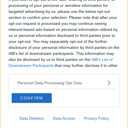
La questione Ucraina
processing of your personal or sensitive information for
Cipro, un ponte dove si mischiano le culture
targeted advertising by us, please use the below opt-out
Una vigilia di Natale per un nuovo Rais
section to confirm your selection. Please note that after your
La questione israelo-palestinese ignorata dal G20
opt-out request is processed you may continue seeing
Erdogan continua a sfidare l'Occidente
interest-based ads based on personal information utilized by
Libano, collasso economico e guerra civile
us or personal information disclosed to third parties prior to
Johnson, da Trump a Biden alla Brexit
your opt-out. You may separately opt-out of the further
L'AUKUS e il Quad
disclosure of your personal information by third parties on the
Biden, primo presidente USA non in guerra
Papa Bergoglio vedrà Viktor Orbán
IAB’s list of downstream participants. This information may
Bennet, un giorno in attesa di Biden
also be disclosed by us to third parties on the
IAB’s List of
Il ritorno dei talebani
Downstream Participants
that may further disclose it to other
​La lenta agonia del Libano
third parties.
Sudafrica, è allarme alimentare
Usa di nuovo al centro della geopolitica internazionale
Personal Data Processing Opt Outs
L’appuntamento di Israele con il cambiamento
La farsa delle elezioni in Siria
CONFIRM
In Medioriente non ci sono favole, solo realtà
Biden chiama ma Netanyahu non risponde
Niente di nuovo in Medioriente
La forza di Boris Johnson
Data Deletion
Data Access
Privacy Policy
Biden nuovo alleato armeno contro la Turchia