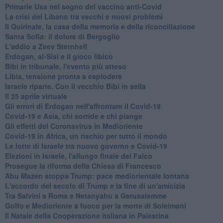
Primarie Usa nel segno del vaccino anti-Covid
La crisi del Libano tra vecchi e nuovi problemi
Il Quirinale, la casa della memoria e della riconciliazione
Santa Sofia: il dolore di Bergoglio
L'addio a ​Zeev Sternhell
Erdogan, al-Sisi e il gioco libico
Bibi in tribunale, l'evento più atteso
Libia, tensione pronta a esplodere
Israele riparte. Con il vecchio Bibi in sella
Il 25 aprile virtuale
Gli errori di Erdogan nell'affrontare il Covid-19
Covid-19 e Asia, chi sorride e chi piange
Gli effetti del Coronavirus in Medioriente
Covid-19 in Africa, un rischio per tutto il mondo
Le lotte di Israele tra nuovo governo e Covid-19
Elezioni in Israele, l'allungo finale del Falco
Prosegue la riforma della Chiesa di Francesco
Abu Mazen stoppa Trump: pace mediorientale lontana
L'accordo del secolo di Trump e la fine di un'amicizia
Tra Salvini a Roma e Netanyahu a Gerusalemme
Golfo e Medioriente a fuoco per la morte di Soleimani
Il Natale della Cooperazione italiana in Palestina