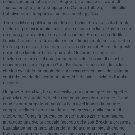
espulsione automatica, con il Regno Unito messo sul piano di
“paese terzo” al pari di Giappone o Canada.Tuttavia, il limite alle
trattative non è temporale ma, meramente politico.
Theresa May è politicamente debole, ha indetto la passata tornata
elettorale per uscirne più forte invece è stata umiliata. Governa con
una maggioranza risicata e alleati scomodi. Ha perso credibilità e
fiducia. Cammina tra trappole e veleni. Imprigionata nel suo partito
tra l'ala propensa ad una hard e quella ad una soft Brexit. In questo
enigmatico labirinto il suo traballante Governo è sempre più
funzionale a fare di lei una cartina tornasole, in caso di disastro
economico e sociale per la Gran Bretagna: recessione, inflazione,
sterlina svalutata, aumento della disoccupazione, crisi del sistema
sanitario, esodo dei lavoratori europei e delocalizzazione di molte
aziende.
Un quadro negativo, forse eccessivo, ma pur sempre uno spettro
potenziale di quanto potrebbe realmente accadere a breve. E che
condizionerà prepotentemente la figura del leader da mettere in
campo, scelta per ora rimandata al congresso, e alla conta, di
ottobre nei Tories. In questo contesto l'opposizione laburista ha
intrapreso una svolta epocale facendo della soft
Brexit
la prossima
battaglia parlamentare, abbandonando talune ambiguità che ne
hanno caratterizzato la storia e gli indirizzi a partire dagli anni '60.