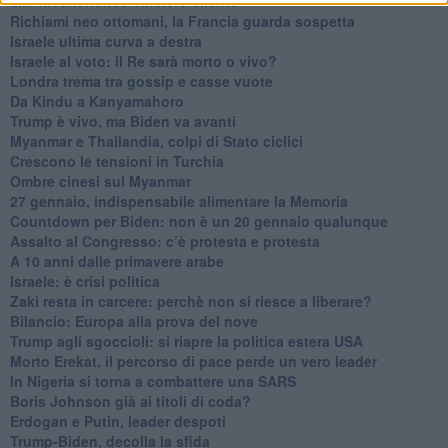
Mar Mediterraneo cimitero silente
Richiami neo ottomani, la Francia guarda sospetta
Israele ultima curva a destra
Israele al voto: il Re sarà morto o vivo?
Londra trema tra gossip e casse vuote
Da Kindu a Kanyamahoro
Trump è vivo, ma Biden va avanti
Myanmar e Thailandia, colpi di Stato ciclici
Crescono le tensioni in Turchia
Ombre cinesi sul Myanmar
27 gennaio, indispensabile alimentare la Memoria
Countdown per Biden: non è un 20 gennaio qualunque
Assalto al Congresso: c’è protesta e protesta
A 10 anni dalle primavere arabe
Israele: è crisi politica
Zaki resta in carcere: perchè non si riesce a liberare?
Bilancio: Europa alla prova del nove
Trump agli sgoccioli: si riapre la politica estera USA
Morto Erekat, il percorso di pace perde un vero leader
In Nigeria si torna a combattere una SARS
Boris Johnson già ai titoli di coda?
Erdogan e Putin, leader despoti
Trump-Biden, decolla la sfida