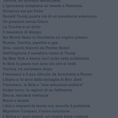
Turchia, un sovrano senza pietà
L'ignoranza trumpiana su Israele e Palestina
Un'epoca sta per finire
Donald Trump,quarta via di un presidente americano
Un presente senza futuro
La Turchia a un bivio
Il massacro di Aleppo
Sul Monte Nebo in Giordania un organo pisano
Russia, Turchia, pipeline e gas
Siria, caschi bianchi da Premio Nobel
Dall'Ungheria il semaforo rosso ai Trump
Da New York e Assisi voci unite nella solidarietà
In Siria fa paura non solo ciò che si vede
Turchia, tre settimane dopo
Francesco e il suo silenzio da Auschwitz a Rouen
Libano a 10 anni dalla battaglia di Bint Jbeil
Francesco, la Siria e "una soluzione politica"
Golpe turco: le ragioni di un fallimento
Dacca, macabra mattanza
Brexit e Israele
Libia e migranti:la teoria non annulla il problema
Migration Compact, l'unica soluzione
L'Africa e i suoi popoli, un nostro bene comune