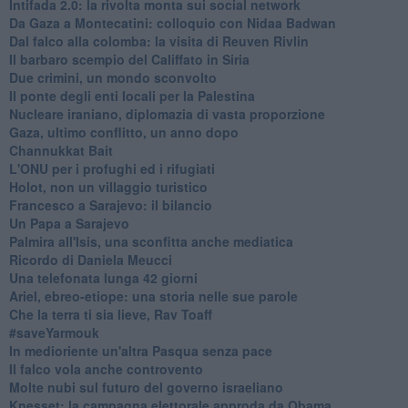
Intifada 2.0: la rivolta monta sui social network
Da Gaza a Montecatini: colloquio con Nidaa Badwan
Dal falco alla colomba: la visita di Reuven Rivlin
Il barbaro scempio del Califfato in Siria
Due crimini, un mondo sconvolto
Il ponte degli enti locali per la Palestina
Nucleare iraniano, diplomazia di vasta proporzione
Gaza, ultimo conflitto, un anno dopo
Channukkat Bait
L'ONU per i profughi ed i rifugiati
Holot, non un villaggio turistico
Francesco a Sarajevo: il bilancio
Un Papa a Sarajevo
Palmira all'Isis, una sconfitta anche mediatica
Ricordo di Daniela Meucci
​Una telefonata lunga 42 giorni
​Ariel, ebreo-etiope: una storia nelle sue parole
Che la terra ti sia lieve, Rav Toaff
​#saveYarmouk
​In medioriente un'altra Pasqua senza pace
​Il falco vola anche controvento
Molte nubi sul futuro del governo israeliano
Knesset: la campagna elettorale approda da Obama