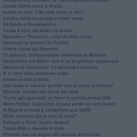
Israele ultima curva a destra
Israele al voto: il Re sarà morto o vivo?
Londra trema tra gossip e casse vuote
Da Kindu a Kanyamahoro
Trump è vivo, ma Biden va avanti
Myanmar e Thailandia, colpi di Stato ciclici
Crescono le tensioni in Turchia
Ombre cinesi sul Myanmar
27 gennaio, indispensabile alimentare la Memoria
Countdown per Biden: non è un 20 gennaio qualunque
Assalto al Congresso: c’è protesta e protesta
A 10 anni dalle primavere arabe
Israele: è crisi politica
Zaki resta in carcere: perchè non si riesce a liberare?
Bilancio: Europa alla prova del nove
Trump agli sgoccioli: si riapre la politica estera USA
Morto Erekat, il percorso di pace perde un vero leader
In Nigeria si torna a combattere una SARS
Boris Johnson già ai titoli di coda?
Erdogan e Putin, leader despoti
Trump-Biden, decolla la sfida
Primarie Usa nel segno del vaccino anti-Covid