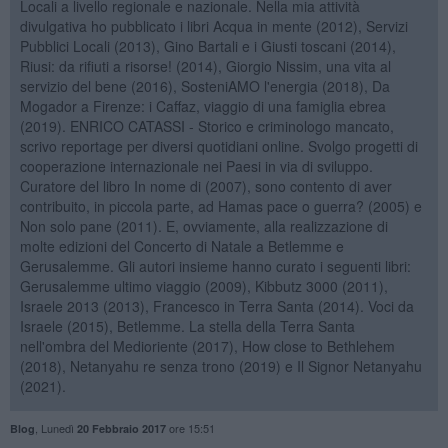
Locali a livello regionale e nazionale. Nella mia attività
divulgativa ho pubblicato i libri Acqua in mente (2012), Servizi
Pubblici Locali (2013), Gino Bartali e i Giusti toscani (2014),
Riusi: da rifiuti a risorse! (2014), Giorgio Nissim, una vita al
servizio del bene (2016), SosteniAMO l'energia (2018), Da
Mogador a Firenze: i Caffaz, viaggio di una famiglia ebrea
(2019). ENRICO CATASSI - Storico e criminologo mancato,
scrivo reportage per diversi quotidiani online. Svolgo progetti di
cooperazione internazionale nei Paesi in via di sviluppo.
Curatore del libro In nome di (2007), sono contento di aver
contribuito, in piccola parte, ad Hamas pace o guerra? (2005) e
Non solo pane (2011). E, ovviamente, alla realizzazione di
molte edizioni del Concerto di Natale a Betlemme e
Gerusalemme. Gli autori insieme hanno curato i seguenti libri:
Gerusalemme ultimo viaggio (2009), Kibbutz 3000 (2011),
Israele 2013 (2013), Francesco in Terra Santa (2014). Voci da
Israele (2015), Betlemme. La stella della Terra Santa
nell'ombra del Medioriente (2017), How close to Bethlehem
(2018), Netanyahu re senza trono (2019) e Il Signor Netanyahu
(2021).
,
Lunedì
ore 15:51
Blog
20 Febbraio 2017