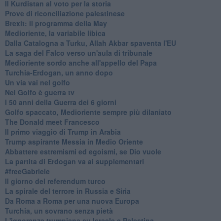
Il Kurdistan al voto per la storia
Prove di riconciliazione palestinese
Brexit: il programma della May
Medioriente, la variabile libica
Dalla Catalogna a Turku, Allah Akbar spaventa l'EU
La saga del Falco verso un'aula di tribunale
Medioriente sordo anche all'appello del Papa
Turchia-Erdogan, un anno dopo
Un via vai nel golfo
Nel Golfo è guerra tv
I 50 anni della Guerra dei 6 giorni
Golfo spaccato, Medioriente sempre più dilaniato
The Donald meet Francesco
Il primo viaggio di Trump in Arabia
Trump aspirante Messia in Medio Oriente
Abbattere estremismi ed egoismi, se Dio vuole
La partita di Erdogan va ai supplementari
#freeGabriele
Il giorno del referendum turco
La spirale del terrore in Russia e Siria
Da Roma a Roma per una nuova Europa
Turchia, un sovrano senza pietà
L'ignoranza trumpiana su Israele e Palestina