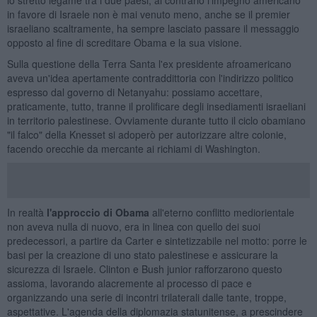
in favore di Israele non è mai venuto meno, anche se il premier
israeliano scaltramente, ha sempre lasciato passare il messaggio
opposto al fine di screditare Obama e la sua visione.
Sulla questione della Terra Santa l'ex presidente afroamericano
aveva un'idea apertamente contraddittoria con l'indirizzo politico
espresso dal governo di Netanyahu: possiamo accettare,
praticamente, tutto, tranne il prolificare degli insediamenti israeliani
in territorio palestinese. Ovviamente durante tutto il ciclo obamiano
"il falco" della Knesset si adoperò per autorizzare altre colonie,
facendo orecchie da mercante ai richiami di Washington.
In realtà
l'approccio di Obama
all'eterno conflitto mediorientale
non aveva nulla di nuovo, era in linea con quello dei suoi
predecessori, a partire da Carter e sintetizzabile nel motto: porre le
basi per la creazione di uno stato palestinese e assicurare la
sicurezza di Israele. Clinton e Bush junior rafforzarono questo
assioma, lavorando alacremente al processo di pace e
organizzando una serie di incontri trilaterali dalle tante, troppe,
aspettative. L'agenda della diplomazia statunitense, a prescindere