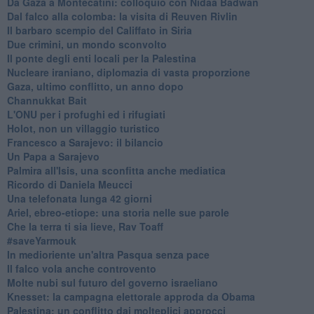
Da Gaza a Montecatini: colloquio con Nidaa Badwan
Dal falco alla colomba: la visita di Reuven Rivlin
Il barbaro scempio del Califfato in Siria
Due crimini, un mondo sconvolto
Il ponte degli enti locali per la Palestina
Nucleare iraniano, diplomazia di vasta proporzione
Gaza, ultimo conflitto, un anno dopo
Channukkat Bait
L'ONU per i profughi ed i rifugiati
Holot, non un villaggio turistico
Francesco a Sarajevo: il bilancio
Un Papa a Sarajevo
Palmira all'Isis, una sconfitta anche mediatica
Ricordo di Daniela Meucci
​Una telefonata lunga 42 giorni
​Ariel, ebreo-etiope: una storia nelle sue parole
Che la terra ti sia lieve, Rav Toaff
​#saveYarmouk
​In medioriente un'altra Pasqua senza pace
​Il falco vola anche controvento
Molte nubi sul futuro del governo israeliano
Knesset: la campagna elettorale approda da Obama
Palestina: un conflitto dai molteplici approcci