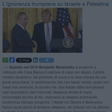
L'ignoranza trumpiana su Israele e Palestina
. —
Quando nel 2010 Benjamin Netanyahu
si presentò a
colloquio alla Casa Bianca il padrone di casa non degnò, il primo
ministro israeliano, del picchetto di onore e lo fece entrare da una
porta secondaria. In quell'incontro che non lasciò notizia, quasi non
fosse mai avvenuto, lo scontro tra i due leader ebbe toni pesanti,
così raccontano i ben informati. Nessuna stretta di mano
immortalata da foto di rito, nemmeno la classica amichevole
conferenza stampa congiunta. I dissidi tra Obama e Netanyahu
hanno avuto picchi di tensione altissima, ciò tuttavia non ha alterato
lo stretto legame tra i due paesi, al contrario l'impegno americano