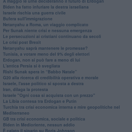
A maggio le urne decideranno il futuro di Erdoğan
Biden ha fatto infuriare la destra israeliana
Israele rischia una guerra civile
Bufera sull'immigrazione
Netanyahu a Roma, un viaggio complicato
Per Sunak niente crisi e nessuna emergenza
Le persecuzioni ai cristiani continuano da secoli
Le crisi post Brexit
Netanyahu saprà mantenere le promesse?
Tunisia, a votare meno del 9% degli elettori
Erdogan, non si può fare a meno di lui
L'antica Persia si è svegliata
Rishi Sunak spera in “Babbo Natale”
G20 alla ricerca di credibilità operativa e morale
Israele, l'asse politico si sposta a destra
Iran, dilaga la protesta
Israele "Ogni cosa si acquista con un prezzo"
La Libia contesa tra Erdogan e Putin
Turchia tra crisi economica interna e mire geopolitiche nel
Mediterraneo
GB tra crisi economica, sociale e politica
Biden in Medioriente, nessun addio
È calato il sipario su Boris Johnson