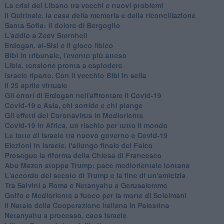
La crisi del Libano tra vecchi e nuovi problemi
Il Quirinale, la casa della memoria e della riconciliazione
Santa Sofia: il dolore di Bergoglio
L'addio a ​Zeev Sternhell
Erdogan, al-Sisi e il gioco libico
Bibi in tribunale, l'evento più atteso
Libia, tensione pronta a esplodere
Israele riparte. Con il vecchio Bibi in sella
Il 25 aprile virtuale
Gli errori di Erdogan nell'affrontare il Covid-19
Covid-19 e Asia, chi sorride e chi piange
Gli effetti del Coronavirus in Medioriente
Covid-19 in Africa, un rischio per tutto il mondo
Le lotte di Israele tra nuovo governo e Covid-19
Elezioni in Israele, l'allungo finale del Falco
Prosegue la riforma della Chiesa di Francesco
Abu Mazen stoppa Trump: pace mediorientale lontana
L'accordo del secolo di Trump e la fine di un'amicizia
Tra Salvini a Roma e Netanyahu a Gerusalemme
Golfo e Medioriente a fuoco per la morte di Soleimani
Il Natale della Cooperazione italiana in Palestina
Netanyahu a processo, caos Israele