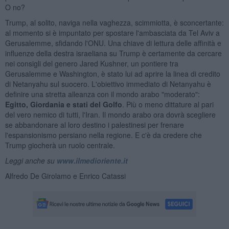
O no?
Trump, al solito, naviga nella vaghezza, scimmiotta, è sconcertante:
al momento si è impuntato per spostare l'ambasciata da Tel Aviv a
Gerusalemme, sfidando l'ONU. Una chiave di lettura delle affinità e
influenze della destra israeliana su Trump è certamente da cercare
nei consigli del genero Jared Kushner, un pontiere tra
Gerusalemme e Washington, è stato lui ad aprire la linea di credito
di Netanyahu sul suocero. L'obiettivo immediato di Netanyahu è
definire una stretta alleanza con il mondo arabo "moderato":
Egitto, Giordania e stati del Golfo
. Più o meno dittature al pari
del vero nemico di tutti, l'Iran. Il mondo arabo ora dovrà scegliere
se abbandonare al loro destino i palestinesi per frenare
l'espansionismo persiano nella regione. E c'è da credere che
Trump giocherà un ruolo centrale.
Leggi anche su
www.ilmedioriente.it
Alfredo De Girolamo e Enrico Catassi