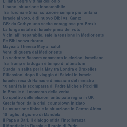
Liliana Segre vittima dell'odio
Libano, situazione insostenibile
Tra Turchia e Siria, soluzione sempre più lontana
Israele al voto, è di nuovo Bibi vs. Gantz
GB: da Corbyn una scelta coraggiosa pro-Brexit
La lunga estate di Israele prima del voto
Vicini all’irreparabile, sale la tensione in Medioriente
Re Bibi senza ritorno
Mayexit: Theresa May ai saluti
Venti di guerra dal Medioriente
Lo scrittore Bassem commenta le elezioni israeliane
Tra Trump e Erdogan è tempo di ultimatum
Strada in salita per la May tra Londra e Bruxelles
Riflessioni dopo il viaggio di Salvini in Israele
Israele: resa di Hamas e dimissioni del ministro
10 anni fa la scomparsa di Padre Michele Piccirilli
In Brasile è il momento della verità
Lo spettro delle elezioni anticipate regna in UK
Grecia fuori dalla crisi, countdown iniziato
La mutazione libica e la situazione in Centro Africa
18 luglio, il giorno di Mandela
Il Papa a Bari: il dialogo sfida l’intolleranza
Il Mondiale in Russia e il ruolo di Putin