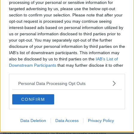
Cipro, un ponte dove si mischiano le culture
processing of your personal or sensitive information for
Una vigilia di Natale per un nuovo Rais
targeted advertising by us, please use the below opt-out
La questione israelo-palestinese ignorata dal G20
section to confirm your selection. Please note that after your
Erdogan continua a sfidare l'Occidente
opt-out request is processed you may continue seeing
Libano, collasso economico e guerra civile
interest-based ads based on personal information utilized by
Johnson, da Trump a Biden alla Brexit
us or personal information disclosed to third parties prior to
L'AUKUS e il Quad
your opt-out. You may separately opt-out of the further
Biden, primo presidente USA non in guerra
disclosure of your personal information by third parties on the
Papa Bergoglio vedrà Viktor Orbán
IAB’s list of downstream participants. This information may
Bennet, un giorno in attesa di Biden
also be disclosed by us to third parties on the
IAB’s List of
Il ritorno dei talebani
Downstream Participants
that may further disclose it to other
​La lenta agonia del Libano
third parties.
Sudafrica, è allarme alimentare
Usa di nuovo al centro della geopolitica internazionale
Personal Data Processing Opt Outs
L’appuntamento di Israele con il cambiamento
La farsa delle elezioni in Siria
In Medioriente non ci sono favole, solo realtà
CONFIRM
Biden chiama ma Netanyahu non risponde
Niente di nuovo in Medioriente
La forza di Boris Johnson
Data Deletion
Data Access
Privacy Policy
Biden nuovo alleato armeno contro la Turchia
Mar Mediterraneo cimitero silente
Richiami neo ottomani, la Francia guarda sospetta