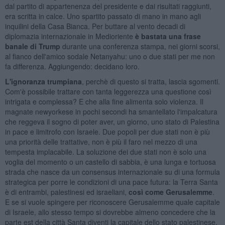
dal partito di appartenenza del presidente e dai risultati raggiunti,
era scritta in calce. Uno spartito passato di mano in mano agli
inquilini della Casa Bianca. Per buttare al vento decadi di
diplomazia internazionale in Medioriente
è bastata una frase
banale di Trump
durante una conferenza stampa, nei giorni scorsi,
al fianco dell'amico sodale Netanyahu: uno o due stati per me non
fa differenza. Aggiungendo: decidano loro.
L'ignoranza trumpiana
, perchè di questo si tratta, lascia sgomenti.
Com'è possibile trattare con tanta leggerezza una questione così
intrigata e complessa? E che alla fine alimenta solo violenza. Il
magnate newyorkese in pochi secondi ha smantellato l'impalcatura
che reggeva il sogno di poter aver, un giorno, uno stato di Palestina
in pace e limitrofo con Israele. Due popoli per due stati non è più
una priorità delle trattative, non è più il faro nel mezzo di una
tempesta implacabile. La soluzione dei due stati non è solo una
voglia del momento o un castello di sabbia, è una lunga e tortuosa
strada che nasce da un consensus internazionale su di una formula
strategica per porre le condizioni di una pace futura: la Terra Santa
è di entrambi, palestinesi ed israeliani,
così come Gerusalemme
.
E se si vuole spingere per riconoscere Gerusalemme quale capitale
di Israele, allo stesso tempo si dovrebbe almeno concedere che la
parte est della città Santa diventi la capitale dello stato palestinese.