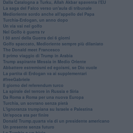
Dalla Catalogna a Turku, Allah Akbar spaventa l'EU
La saga del Falco verso un'aula di tribunale
Medioriente sordo anche all'appello del Papa
Turchia-Erdogan, un anno dopo
Un via vai nel golfo
Nel Golfo è guerra tv
I 50 anni della Guerra dei 6 giorni
Golfo spaccato, Medioriente sempre più dilaniato
The Donald meet Francesco
Il primo viaggio di Trump in Arabia
Trump aspirante Messia in Medio Oriente
Abbattere estremismi ed egoismi, se Dio vuole
La partita di Erdogan va ai supplementari
#freeGabriele
Il giorno del referendum turco
La spirale del terrore in Russia e Siria
Da Roma a Roma per una nuova Europa
Turchia, un sovrano senza pietà
L'ignoranza trumpiana su Israele e Palestina
Un'epoca sta per finire
Donald Trump,quarta via di un presidente americano
Un presente senza futuro
La Turchia a un bivio