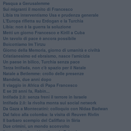
Pasqua a Gerusalemme
Sui migranti il monito di Francesco
Libia tra interventismo Usa e prudenza generale
L'Europa rifletta su Erdogan e la Turchia
Libia: non è la guerra la soluzione
Metti un giorno Francesco e Kirill a Cuba
Un tavolo di pace è ancora possibile
Boicottiamo Im Tirtzu
Giorno della Memoria, giorno di umanità e civiltà
Cristianesimo ed ebraismo, nasce l'amicizia
Un paese in bilico, Turchia senza pace
Terza Intifada, non c'è spazio per il Natale
Natale a Betlemme: crollo delle presenze
Mandela, due anni dopo
Il viaggio in Africa di Papa Francesco
E se 20 anni fa, Rabin...
Intifada 2.0: senza freni il terrore in Israele
Intifada 2.0: la rivolta monta sui social network
Da Gaza a Montecatini: colloquio con Nidaa Badwan
Dal falco alla colomba: la visita di Reuven Rivlin
Il barbaro scempio del Califfato in Siria
Due crimini, un mondo sconvolto