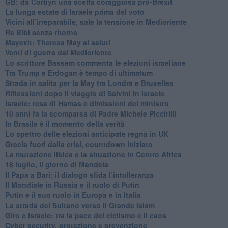
GB: da Corbyn una scelta coraggiosa pro-Brexit
La lunga estate di Israele prima del voto
Vicini all’irreparabile, sale la tensione in Medioriente
Re Bibi senza ritorno
Mayexit: Theresa May ai saluti
Venti di guerra dal Medioriente
Lo scrittore Bassem commenta le elezioni israeliane
Tra Trump e Erdogan è tempo di ultimatum
Strada in salita per la May tra Londra e Bruxelles
Riflessioni dopo il viaggio di Salvini in Israele
Israele: resa di Hamas e dimissioni del ministro
10 anni fa la scomparsa di Padre Michele Piccirilli
In Brasile è il momento della verità
Lo spettro delle elezioni anticipate regna in UK
Grecia fuori dalla crisi, countdown iniziato
La mutazione libica e la situazione in Centro Africa
18 luglio, il giorno di Mandela
Il Papa a Bari: il dialogo sfida l’intolleranza
Il Mondiale in Russia e il ruolo di Putin
Putin e il suo ruolo in Europa e in Italia
La strada del Sultano verso il Grande Islam
Giro e Israele: tra la pace del ciclismo e il caos
Cyber security, protezione e prevenzione