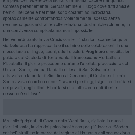
Contesa perennemente, Gerusalemme è il luogo dove tutti amici e
nemici, nel bene e nel male, sono costretti ad incrociarsi,
sporadicamente confrontandosi violentemente, spesso senza
nemmeno guardarsi, altre volte relazionandosi amichevolmente, in
una convivenza complicata ma non impossibile.
Nel Venerdì Santo la via Crucis con le 14 stazioni sparse lungo la
via Dolorosa ha rappresentato il culmine delle celebrazioni, in una
mescolanza di lingue, suoni, odori e colori.
Preghiere
e meditazioni
guidate dal Custode di Terra Santa il francescano Pierbattista
Pizzaballa. Il giorno precedente durante l'affollata processione del
Giovedì Santo, che partita dalla chiesa di San Salvatore ha
attraversato la porta di Sion fino al Cenacolo, il Custode di Terra
Santa aveva ricordato come: "Lavare i piedi oggi significa ricordarsi
dei poveri, degli ultimi. Ricordarsi che tutti siamo nati liberi e
nessuno è schiavo”.
Ma nelle “prigioni” di Gaza e della West Bank, sigillata in questi
giorni di festa, la vita dei palestinesi è sempre più incerta. “Moderni
schiavi” stretti nella morsa del regime di Hamas e dell'occupazione.