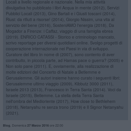
Locali a livello regionale e nazionale. Nella mia attività
divulgativa ho pubblicato i libri Acqua in mente (2012), Servizi
Pubblici Locali (2013), Gino Bartali e i Giusti toscani (2014),
Riusi: da rifiuti a risorse! (2014), Giorgio Nissim, una vita al
servizio del bene (2016), SosteniAMO l'energia (2018), Da
Mogador a Firenze: i Caffaz, viaggio di una famiglia ebrea
(2019). ENRICO CATASSI - Storico e criminologo mancato,
scrivo reportage per diversi quotidiani online. Svolgo progetti di
cooperazione internazionale nei Paesi in via di sviluppo.
Curatore del libro In nome di (2007), sono contento di aver
contribuito, in piccola parte, ad Hamas pace o guerra? (2005) e
Non solo pane (2011). E, ovviamente, alla realizzazione di
molte edizioni del Concerto di Natale a Betlemme e
Gerusalemme. Gli autori insieme hanno curato i seguenti libri:
Gerusalemme ultimo viaggio (2009), Kibbutz 3000 (2011),
Israele 2013 (2013), Francesco in Terra Santa (2014). Voci da
Israele (2015), Betlemme. La stella della Terra Santa
nell'ombra del Medioriente (2017), How close to Bethlehem
(2018), Netanyahu re senza trono (2019) e Il Signor Netanyahu
(2021).
,
Domenica
ore 22:00
Blog
27 Marzo 2016