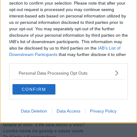
Libano, collasso economico e guerra civile
section to confirm your selection. Please note that after your
Johnson, da Trump a Biden alla Brexit
opt-out request is processed you may continue seeing
L'AUKUS e il Quad
interest-based ads based on personal information utilized by
Biden, primo presidente USA non in guerra
us or personal information disclosed to third parties prior to
Papa Bergoglio vedrà Viktor Orbán
your opt-out. You may separately opt-out of the further
Bennet, un giorno in attesa di Biden
disclosure of your personal information by third parties on the
Il ritorno dei talebani
IAB’s list of downstream participants. This information may
​La lenta agonia del Libano
also be disclosed by us to third parties on the
IAB’s List of
Sudafrica, è allarme alimentare
Downstream Participants
that may further disclose it to other
Usa di nuovo al centro della geopolitica internazionale
third parties.
L’appuntamento di Israele con il cambiamento
La farsa delle elezioni in Siria
Personal Data Processing Opt Outs
In Medioriente non ci sono favole, solo realtà
Biden chiama ma Netanyahu non risponde
Niente di nuovo in Medioriente
CONFIRM
La forza di Boris Johnson
Biden nuovo alleato armeno contro la Turchia
Mar Mediterraneo cimitero silente
Data Deletion
Data Access
Privacy Policy
Richiami neo ottomani, la Francia guarda sospetta
Israele ultima curva a destra
Israele al voto: il Re sarà morto o vivo?
Londra trema tra gossip e casse vuote
Da Kindu a Kanyamahoro