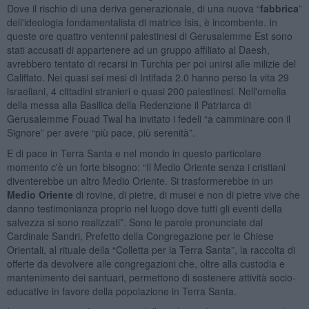
Dove il rischio di una deriva generazionale, di una nuova “
fabbrica
”
dell'ideologia fondamentalista di matrice Isis, è incombente. In
queste ore quattro ventenni palestinesi di Gerusalemme Est sono
stati accusati di appartenere ad un gruppo affiliato al Daesh,
avrebbero tentato di recarsi in Turchia per poi unirsi alle milizie del
Califfato. Nei quasi sei mesi di Intifada 2.0 hanno perso la vita 29
israeliani, 4 cittadini stranieri e quasi 200 palestinesi. Nell'omelia
della messa alla Basilica della Redenzione il Patriarca di
Gerusalemme Fouad Twal ha invitato i fedeli “a camminare con il
Signore” per avere “più pace, più serenità”.
E di pace in Terra Santa e nel mondo in questo particolare
momento c'è un forte bisogno: “Il Medio Oriente senza i cristiani
diventerebbe un altro Medio Oriente. Si trasformerebbe in un
Medio Oriente
di rovine, di pietre, di musei e non di pietre vive che
danno testimonianza proprio nel luogo dove tutti gli eventi della
salvezza si sono realizzati”. Sono le parole pronunciate dal
Cardinale Sandri, Prefetto della Congregazione per le Chiese
Orientali, al rituale della “Colletta per la Terra Santa”, la raccolta di
offerte da devolvere alle congregazioni che, oltre alla custodia e
mantenimento dei santuari, permettono di sostenere attività socio-
educative in favore della popolazione in Terra Santa.