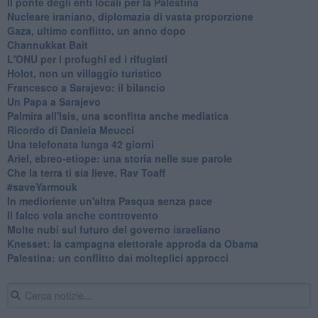
Il ponte degli enti locali per la Palestina
Nucleare iraniano, diplomazia di vasta proporzione
Gaza, ultimo conflitto, un anno dopo
Channukkat Bait
L'ONU per i profughi ed i rifugiati
Holot, non un villaggio turistico
Francesco a Sarajevo: il bilancio
Un Papa a Sarajevo
Palmira all'Isis, una sconfitta anche mediatica
Ricordo di Daniela Meucci
​Una telefonata lunga 42 giorni
​Ariel, ebreo-etiope: una storia nelle sue parole
Che la terra ti sia lieve, Rav Toaff
​#saveYarmouk
​In medioriente un'altra Pasqua senza pace
​Il falco vola anche controvento
Molte nubi sul futuro del governo israeliano
Knesset: la campagna elettorale approda da Obama
Palestina: un conflitto dai molteplici approcci