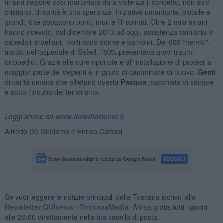
In una regione così martoriata dalla violenza il concetto, non solo
cristiano, di carità è una speranza. Iniziative umanitarie, piccole e
grandi, che abbattono ponti, muri e fili spinati. Oltre 2 mila siriani
hanno ricevuto, dal dicembre 2013 ad oggi, assistenza sanitaria in
ospedali israeliani, molti sono donne e bambini. Dei 600 “nemici”,
trattati nell'ospedale di Safed, l'80% presentava gravi traumi
ortopedici. Grazie alle cure riportate e all'installazione di protesi la
maggior parte dei degenti è in grado di camminare di nuovo.
Gesti
di carità umana che allietano questa
Pasqua
macchiata di sangue
e sotto l'incubo del terrorismo.
Leggi anche su
www.ilmedioriente.it
Alfredo De Girolamo e Enrico Catassi
Se vuoi leggere le notizie principali della Toscana iscriviti alla
Newsletter QUInews - ToscanaMedia.
Arriva gratis tutti i giorni
alle 20:00 direttamente nella tua casella di posta.