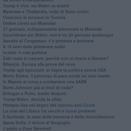
Trump è vivo, ma Biden va avanti
Myanmar e Thailandia, colpi di Stato ciclici
Crescono le tensioni in Turchia
Ombre cinesi sul Myanmar
27 gennaio, indispensabile alimentare la Memoria
Countdown per Biden: non è un 20 gennaio qualunque
Assalto al Congresso: c’è protesta e protesta
A 10 anni dalle primavere arabe
Israele: è crisi politica
Zaki resta in carcere: perchè non si riesce a liberare?
Bilancio: Europa alla prova del nove
Trump agli sgoccioli: si riapre la politica estera USA
Morto Erekat, il percorso di pace perde un vero leader
In Nigeria si torna a combattere una SARS
Boris Johnson già ai titoli di coda?
Erdogan e Putin, leader despoti
Trump-Biden, decolla la sfida
Primarie Usa nel segno del vaccino anti-Covid
La crisi del Libano tra vecchi e nuovi problemi
Il Quirinale, la casa della memoria e della riconciliazione
Santa Sofia: il dolore di Bergoglio
L'addio a ​Zeev Sternhell