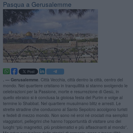
Pasqua a Gerusalemme
. —
Gerusalemme
. Città Vecchia, città dentro la città, centro del
mondo. Nel quartiere cristiano in tranquillità si stanno svolgendo le
celebrazioni per la Passione, morte e resurrezione di Gesù, in
quello ebraico si è conclusa la gioiosa festa del Purim e volge al
termine lo Shabbat. Nel quartiere musulmano blitz e arresti. Le
strette stradine che conducono al Santo Sepolcro accolgono turisti
e fedeli di mezzo mondo. Non sono né eroi né crociati ma semplici
viaggiatori, pellegrini che hanno l'opportunità di visitare uno dei
luoghi “più magnetici, più problematici e più affascinanti al mondo”.
Ma privo per “volere della storia” di armonia, pace e tranquillità.