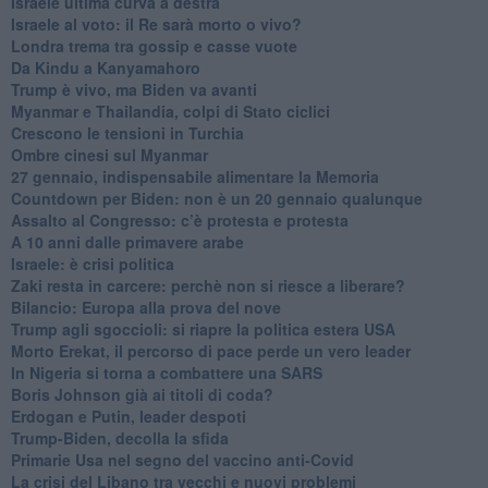
Israele ultima curva a destra
Israele al voto: il Re sarà morto o vivo?
Londra trema tra gossip e casse vuote
Da Kindu a Kanyamahoro
Trump è vivo, ma Biden va avanti
Myanmar e Thailandia, colpi di Stato ciclici
Crescono le tensioni in Turchia
Ombre cinesi sul Myanmar
27 gennaio, indispensabile alimentare la Memoria
Countdown per Biden: non è un 20 gennaio qualunque
Assalto al Congresso: c’è protesta e protesta
A 10 anni dalle primavere arabe
Israele: è crisi politica
Zaki resta in carcere: perchè non si riesce a liberare?
Bilancio: Europa alla prova del nove
Trump agli sgoccioli: si riapre la politica estera USA
Morto Erekat, il percorso di pace perde un vero leader
In Nigeria si torna a combattere una SARS
Boris Johnson già ai titoli di coda?
Erdogan e Putin, leader despoti
Trump-Biden, decolla la sfida
Primarie Usa nel segno del vaccino anti-Covid
La crisi del Libano tra vecchi e nuovi problemi