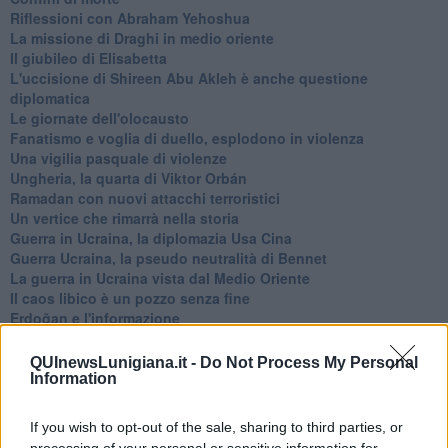
Riflessioni con Abraham Yehoshua
La missione di Draghi in medio oriente
Il giubileo di Elisabetta
L'uccisione di Shireen Abu Akleh è anche questione
diplomatica
Le giornate dell'olocausto
Fanatismo e voglia di duello, esplodono in violenza
Una vigilia pasquale di violenze
Ungheria, la quarta di Viktor Orbán
Ramadan con nuovi attacchi terroristici
Un vertice che rimarrà nella storia
Guerra in Ucraina, la diplomazia Usa Cina
Guerra Ucraina, la pseudo neutralità di Bennet
La guerra in Ucraina vista dal Medio Oriente
​Il caos libico è un pozzo senza fine
Erdoğan e l'informazione
Crisi Corona, crisi Johnson, problemi post Brexit
Capitol Hill un anno dopo
QUInewsLunigiana.it -
Do Not Process My Personal
Desmond Tutu "la voce dei senza voce"
Information
Natale da incubo per Boris Johnson
La questione Ucraina
If you wish to opt-out of the sale, sharing to third parties, or
Cipro, un ponte dove si mischiano le culture
processing of your personal or sensitive information for