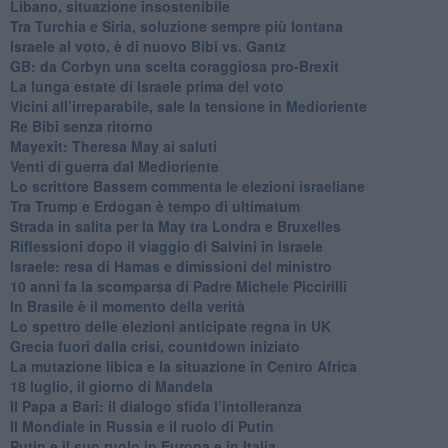
Libano, situazione insostenibile
Tra Turchia e Siria, soluzione sempre più lontana
Israele al voto, è di nuovo Bibi vs. Gantz
GB: da Corbyn una scelta coraggiosa pro-Brexit
La lunga estate di Israele prima del voto
Vicini all’irreparabile, sale la tensione in Medioriente
Re Bibi senza ritorno
Mayexit: Theresa May ai saluti
Venti di guerra dal Medioriente
Lo scrittore Bassem commenta le elezioni israeliane
Tra Trump e Erdogan è tempo di ultimatum
Strada in salita per la May tra Londra e Bruxelles
Riflessioni dopo il viaggio di Salvini in Israele
Israele: resa di Hamas e dimissioni del ministro
10 anni fa la scomparsa di Padre Michele Piccirilli
In Brasile è il momento della verità
Lo spettro delle elezioni anticipate regna in UK
Grecia fuori dalla crisi, countdown iniziato
La mutazione libica e la situazione in Centro Africa
18 luglio, il giorno di Mandela
Il Papa a Bari: il dialogo sfida l’intolleranza
Il Mondiale in Russia e il ruolo di Putin
Putin e il suo ruolo in Europa e in Italia