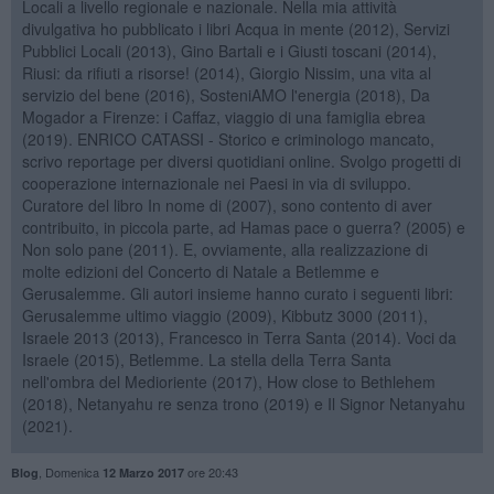
Locali a livello regionale e nazionale. Nella mia attività
divulgativa ho pubblicato i libri Acqua in mente (2012), Servizi
Pubblici Locali (2013), Gino Bartali e i Giusti toscani (2014),
Riusi: da rifiuti a risorse! (2014), Giorgio Nissim, una vita al
servizio del bene (2016), SosteniAMO l'energia (2018), Da
Mogador a Firenze: i Caffaz, viaggio di una famiglia ebrea
(2019). ENRICO CATASSI - Storico e criminologo mancato,
scrivo reportage per diversi quotidiani online. Svolgo progetti di
cooperazione internazionale nei Paesi in via di sviluppo.
Curatore del libro In nome di (2007), sono contento di aver
contribuito, in piccola parte, ad Hamas pace o guerra? (2005) e
Non solo pane (2011). E, ovviamente, alla realizzazione di
molte edizioni del Concerto di Natale a Betlemme e
Gerusalemme. Gli autori insieme hanno curato i seguenti libri:
Gerusalemme ultimo viaggio (2009), Kibbutz 3000 (2011),
Israele 2013 (2013), Francesco in Terra Santa (2014). Voci da
Israele (2015), Betlemme. La stella della Terra Santa
nell'ombra del Medioriente (2017), How close to Bethlehem
(2018), Netanyahu re senza trono (2019) e Il Signor Netanyahu
(2021).
,
Domenica
ore 20:43
Blog
12 Marzo 2017