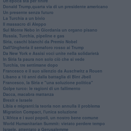
Un'epoca sta per finire
Donald Trump,quarta via di un presidente americano
Un presente senza futuro
La Turchia a un bivio
Il massacro di Aleppo
Sul Monte Nebo in Giordania un organo pisano
Russia, Turchia, pipeline e gas
Siria, caschi bianchi da Premio Nobel
Dall'Ungheria il semaforo rosso ai Trump
Da New York e Assisi voci unite nella solidarietà
In Siria fa paura non solo ciò che si vede
Turchia, tre settimane dopo
Francesco e il suo silenzio da Auschwitz a Rouen
Libano a 10 anni dalla battaglia di Bint Jbeil
Francesco, la Siria e "una soluzione politica"
Golpe turco: le ragioni di un fallimento
Dacca, macabra mattanza
Brexit e Israele
Libia e migranti:la teoria non annulla il problema
Migration Compact, l'unica soluzione
L'Africa e i suoi popoli, un nostro bene comune
World Humanitarian Summit: vietato perdere tempo
Israele, attentato a Gerusalemme