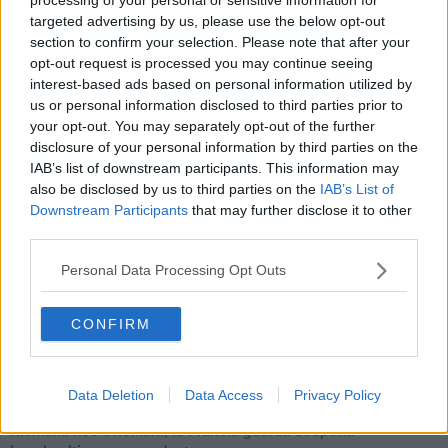
Una vigilia di Natale per un nuovo Rais
targeted advertising by us, please use the below opt-out
La questione israelo-palestinese ignorata dal G20
section to confirm your selection. Please note that after your
Erdogan continua a sfidare l'Occidente
opt-out request is processed you may continue seeing
Libano, collasso economico e guerra civile
interest-based ads based on personal information utilized by
Johnson, da Trump a Biden alla Brexit
us or personal information disclosed to third parties prior to
L'AUKUS e il Quad
your opt-out. You may separately opt-out of the further
Biden, primo presidente USA non in guerra
disclosure of your personal information by third parties on the
Papa Bergoglio vedrà Viktor Orbán
IAB’s list of downstream participants. This information may
Bennet, un giorno in attesa di Biden
Il ritorno dei talebani
also be disclosed by us to third parties on the
IAB’s List of
​La lenta agonia del Libano
Downstream Participants
that may further disclose it to other
Sudafrica, è allarme alimentare
third parties.
Usa di nuovo al centro della geopolitica internazionale
L’appuntamento di Israele con il cambiamento
Personal Data Processing Opt Outs
La farsa delle elezioni in Siria
In Medioriente non ci sono favole, solo realtà
CONFIRM
Biden chiama ma Netanyahu non risponde
Niente di nuovo in Medioriente
La forza di Boris Johnson
Biden nuovo alleato armeno contro la Turchia
Data Deletion
Data Access
Privacy Policy
Mar Mediterraneo cimitero silente
Richiami neo ottomani, la Francia guarda sospetta