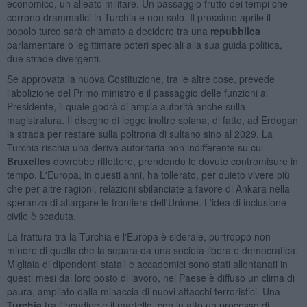
economico, un alleato militare. Un passaggio frutto dei tempi che
corrono drammatici in Turchia e non solo. Il prossimo aprile il
popolo turco sarà chiamato a decidere tra una
repubblica
parlamentare o legittimare poteri speciali alla sua guida politica,
due strade divergenti.
Se approvata la nuova Costituzione, tra le altre cose, prevede
l'abolizione del Primo ministro e il passaggio delle funzioni al
Presidente, il quale godrà di ampia autorità anche sulla
magistratura. Il disegno di legge inoltre spiana, di fatto, ad Erdogan
la strada per restare sulla poltrona di sultano sino al 2029. La
Turchia rischia una deriva autoritaria non indifferente su cui
Bruxelles
dovrebbe riflettere, prendendo le dovute contromisure in
tempo. L'Europa, in questi anni, ha tollerato, per quieto vivere più
che per altre ragioni, relazioni sbilanciate a favore di Ankara nella
speranza di allargare le frontiere dell'Unione. L'idea di inclusione
civile è scaduta.
La frattura tra la Turchia e l'Europa è siderale, purtroppo non
minore di quella che la separa da una società libera e democratica.
Migliaia di dipendenti statali e accademici sono stati allontanati in
questi mesi dal loro posto di lavoro, nel Paese è diffuso un clima di
paura, ampliato dalla minaccia di nuovi attacchi terroristici. Una
Turchia
tra l'incudine e il martello, con in atto un processo di