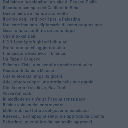
Dal falco alla colomba: la visita di Reuven Rivlin
Il barbaro scempio del Califfato in Siria
Due crimini, un mondo sconvolto
Il ponte degli enti locali per la Palestina
Nucleare iraniano, diplomazia di vasta proporzione
Gaza, ultimo conflitto, un anno dopo
Channukkat Bait
L'ONU per i profughi ed i rifugiati
Holot, non un villaggio turistico
Francesco a Sarajevo: il bilancio
Un Papa a Sarajevo
Palmira all'Isis, una sconfitta anche mediatica
Ricordo di Daniela Meucci
​Una telefonata lunga 42 giorni
​Ariel, ebreo-etiope: una storia nelle sue parole
Che la terra ti sia lieve, Rav Toaff
​#saveYarmouk
​In medioriente un'altra Pasqua senza pace
​Il falco vola anche controvento
Molte nubi sul futuro del governo israeliano
Knesset: la campagna elettorale approda da Obama
Palestina: un conflitto dai molteplici approcci