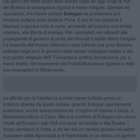
Dai giorni del fallito golpe dello scorso luglio ad oggi lungo le rive
del Bosforo si susseguono inganni e trame intrigate, attentati ed
epurazioni, che hanno portato
Erdogan
ha proclamarsi pro-
tempore sultano della Sublime Porta. E pur di non perdere è
disposto a giocare tutte le carte, arrivando ad imporre una stretta
ulteriore, alla libertà di stampa. Per i giornalisti non allineati alla
propaganda di governo la porta dei tribunali è subito dietro l'angolo.
La rinascita dell'impero ottomano resta tuttavia una pura illusione,
coltivata negli anni di governo dallo stesso nostalgico leader e dal
suo partito religioso AKP. Formazione politica riproduzione, più o
meno fedele, del movimento dei Fratelli Musulmani egiziani e delle
sue emanazioni in Medioriente.
Le affinità con la fratellanza sunnita hanno tuttavia preso un
indirizzo diverso da quello iniziale, quando Erdogan apertamente
sosteneva, anche economicamente, il regime di Hamas a Gaza, e
Mohammed Morsi al Cairo. Allora le invettive di Erdogan non erano
rivolte all'Europa o agli USA ma bensì ad Israele e alla Russia. I
tempi cambiano in fretta, e chi ieri era un nemico giurato nel valzer
trumpiano della diplomazia si è trasformato in un amico, un partner