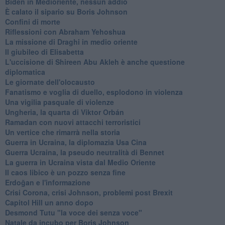
Biden in Medioriente, nessun addio
È calato il sipario su Boris Johnson
Confini di morte
Riflessioni con Abraham Yehoshua
La missione di Draghi in medio oriente
Il giubileo di Elisabetta
L'uccisione di Shireen Abu Akleh è anche questione
diplomatica
Le giornate dell'olocausto
Fanatismo e voglia di duello, esplodono in violenza
Una vigilia pasquale di violenze
Ungheria, la quarta di Viktor Orbán
Ramadan con nuovi attacchi terroristici
Un vertice che rimarrà nella storia
Guerra in Ucraina, la diplomazia Usa Cina
Guerra Ucraina, la pseudo neutralità di Bennet
La guerra in Ucraina vista dal Medio Oriente
​Il caos libico è un pozzo senza fine
Erdoğan e l'informazione
Crisi Corona, crisi Johnson, problemi post Brexit
Capitol Hill un anno dopo
Desmond Tutu "la voce dei senza voce"
Natale da incubo per Boris Johnson