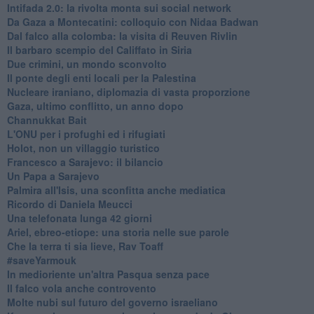
Intifada 2.0: la rivolta monta sui social network
Da Gaza a Montecatini: colloquio con Nidaa Badwan
Dal falco alla colomba: la visita di Reuven Rivlin
Il barbaro scempio del Califfato in Siria
Due crimini, un mondo sconvolto
Il ponte degli enti locali per la Palestina
Nucleare iraniano, diplomazia di vasta proporzione
Gaza, ultimo conflitto, un anno dopo
Channukkat Bait
L'ONU per i profughi ed i rifugiati
Holot, non un villaggio turistico
Francesco a Sarajevo: il bilancio
Un Papa a Sarajevo
Palmira all'Isis, una sconfitta anche mediatica
Ricordo di Daniela Meucci
​Una telefonata lunga 42 giorni
​Ariel, ebreo-etiope: una storia nelle sue parole
Che la terra ti sia lieve, Rav Toaff
​#saveYarmouk
​In medioriente un'altra Pasqua senza pace
​Il falco vola anche controvento
Molte nubi sul futuro del governo israeliano