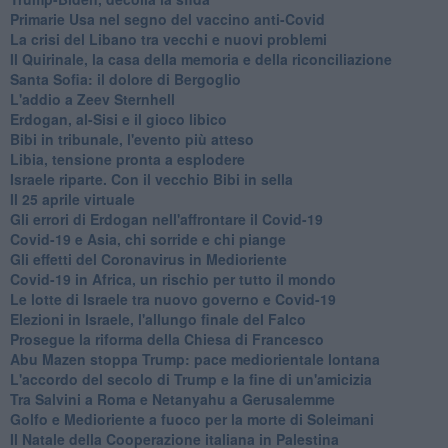
Primarie Usa nel segno del vaccino anti-Covid
La crisi del Libano tra vecchi e nuovi problemi
Il Quirinale, la casa della memoria e della riconciliazione
Santa Sofia: il dolore di Bergoglio
L'addio a ​Zeev Sternhell
Erdogan, al-Sisi e il gioco libico
Bibi in tribunale, l'evento più atteso
Libia, tensione pronta a esplodere
Israele riparte. Con il vecchio Bibi in sella
Il 25 aprile virtuale
Gli errori di Erdogan nell'affrontare il Covid-19
Covid-19 e Asia, chi sorride e chi piange
Gli effetti del Coronavirus in Medioriente
Covid-19 in Africa, un rischio per tutto il mondo
Le lotte di Israele tra nuovo governo e Covid-19
Elezioni in Israele, l'allungo finale del Falco
Prosegue la riforma della Chiesa di Francesco
Abu Mazen stoppa Trump: pace mediorientale lontana
L'accordo del secolo di Trump e la fine di un'amicizia
Tra Salvini a Roma e Netanyahu a Gerusalemme
Golfo e Medioriente a fuoco per la morte di Soleimani
Il Natale della Cooperazione italiana in Palestina