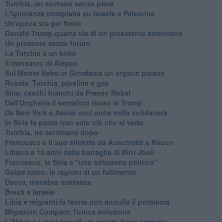
Turchia, un sovrano senza pietà
L'ignoranza trumpiana su Israele e Palestina
Un'epoca sta per finire
Donald Trump,quarta via di un presidente americano
Un presente senza futuro
La Turchia a un bivio
Il massacro di Aleppo
Sul Monte Nebo in Giordania un organo pisano
Russia, Turchia, pipeline e gas
Siria, caschi bianchi da Premio Nobel
Dall'Ungheria il semaforo rosso ai Trump
Da New York e Assisi voci unite nella solidarietà
In Siria fa paura non solo ciò che si vede
Turchia, tre settimane dopo
Francesco e il suo silenzio da Auschwitz a Rouen
Libano a 10 anni dalla battaglia di Bint Jbeil
Francesco, la Siria e "una soluzione politica"
Golpe turco: le ragioni di un fallimento
Dacca, macabra mattanza
Brexit e Israele
Libia e migranti:la teoria non annulla il problema
Migration Compact, l'unica soluzione
L'Africa e i suoi popoli, un nostro bene comune