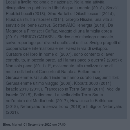
Locali a livello regionale e nazionale. Nella mia attività
divulgativa ho pubblicato i libri Acqua in mente (2012), Servizi
Pubblici Locali (2013), Gino Bartali e i Giusti toscani (2014),
Riusi: da rifiuti a risorse! (2014), Giorgio Nissim, una vita al
servizio del bene (2016), SosteniAMO l'energia (2018), Da
Mogador a Firenze: i Caffaz, viaggio di una famiglia ebrea
(2019). ENRICO CATASSI - Storico e criminologo mancato,
scrivo reportage per diversi quotidiani online. Svolgo progetti di
cooperazione internazionale nei Paesi in via di sviluppo.
Curatore del libro In nome di (2007), sono contento di aver
contribuito, in piccola parte, ad Hamas pace o guerra? (2005) e
Non solo pane (2011). E, ovviamente, alla realizzazione di
molte edizioni del Concerto di Natale a Betlemme e
Gerusalemme. Gli autori insieme hanno curato i seguenti libri:
Gerusalemme ultimo viaggio (2009), Kibbutz 3000 (2011),
Israele 2013 (2013), Francesco in Terra Santa (2014). Voci da
Israele (2015), Betlemme. La stella della Terra Santa
nell'ombra del Medioriente (2017), How close to Bethlehem
(2018), Netanyahu re senza trono (2019) e Il Signor Netanyahu
(2021).
,
Martedì
ore 07:00
Blog
01 Settembre 2020