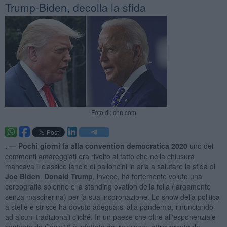
Trump-Biden, decolla la sfida
Foto di: cnn.com
. —
Pochi giorni fa alla convention democratica 2020
uno dei
commenti amareggiati era rivolto al fatto che nella chiusura
mancava il classico lancio di palloncini in aria a salutare la sfida di
Joe Biden
.
Donald Trump
, invece, ha fortemente voluto una
coreografia solenne e la standing ovation della folla (largamente
senza mascherina) per la sua incoronazione. Lo show della politica
a stelle e strisce ha dovuto adeguarsi alla pandemia, rinunciando
ad alcuni tradizionali cliché. In un paese che oltre all'esponenziale
contagio da Covid19 è infettato dal razzismo, attraversato da