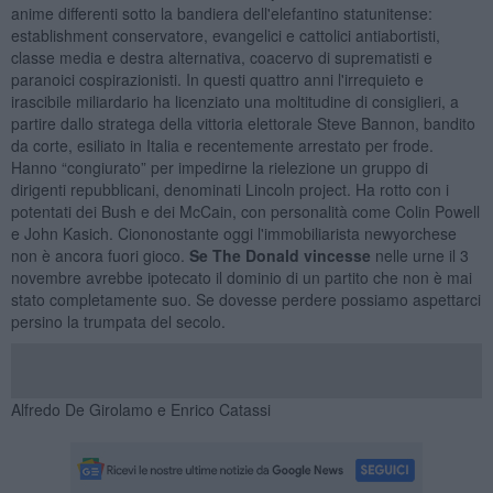
anime differenti sotto la bandiera dell'elefantino statunitense:
establishment conservatore, evangelici e cattolici antiabortisti,
classe media e destra alternativa, coacervo di suprematisti e
paranoici cospirazionisti. In questi quattro anni l'irrequieto e
irascibile miliardario ha licenziato una moltitudine di consiglieri, a
partire dallo stratega della vittoria elettorale Steve Bannon, bandito
da corte, esiliato in Italia e recentemente arrestato per frode.
Hanno “congiurato” per impedirne la rielezione un gruppo di
dirigenti repubblicani, denominati Lincoln project. Ha rotto con i
potentati dei Bush e dei McCain, con personalità come Colin Powell
e John Kasich. Ciononostante oggi l'immobiliarista newyorchese
non è ancora fuori gioco.
Se The Donald vincesse
nelle urne il 3
novembre avrebbe ipotecato il dominio di un partito che non è mai
stato completamente suo. Se dovesse perdere possiamo aspettarci
persino la trumpata del secolo.
Alfredo De Girolamo e Enrico Catassi