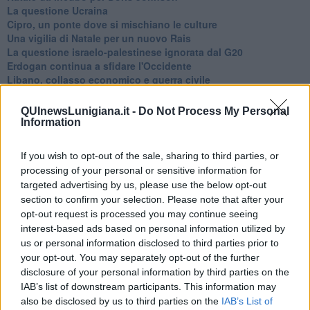
La questione Ucraina
Cipro, un ponte dove si mischiano le culture
Una vigilia di Natale per un nuovo Rais
La questione israelo-palestinese ignorata dal G20
Erdogan continua a sfidare l'Occidente
Libano, collasso economico e guerra civile
Johnson, da Trump a Biden alla Brexit
L'AUKUS e il Quad
QUInewsLunigiana.it -
Do Not Process My Personal
Biden, primo presidente USA non in guerra
Information
Papa Bergoglio vedrà Viktor Orbán
Bennet, un giorno in attesa di Biden
If you wish to opt-out of the sale, sharing to third parties, or
Il ritorno dei talebani
processing of your personal or sensitive information for
​La lenta agonia del Libano
targeted advertising by us, please use the below opt-out
Sudafrica, è allarme alimentare
section to confirm your selection. Please note that after your
Usa di nuovo al centro della geopolitica internazionale
opt-out request is processed you may continue seeing
L’appuntamento di Israele con il cambiamento
interest-based ads based on personal information utilized by
La farsa delle elezioni in Siria
us or personal information disclosed to third parties prior to
In Medioriente non ci sono favole, solo realtà
your opt-out. You may separately opt-out of the further
Biden chiama ma Netanyahu non risponde
Niente di nuovo in Medioriente
disclosure of your personal information by third parties on the
La forza di Boris Johnson
IAB’s list of downstream participants. This information may
Biden nuovo alleato armeno contro la Turchia
also be disclosed by us to third parties on the
IAB’s List of