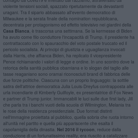
violente tensioni sociali, spazzato ripetutamente da devastanti
uragani. Tra il sipario abbassato all'evento democratico di
Milwaukee e la serata finale della nomination repubblicana,
decentrata per protagonismo ed effetto televisivo nei giardini della
Casa Bianca
, è trascorsa una settimana. Se la kermesse di Biden
ha avuto come filo conduttore l'incapacità di Trump, il presidente ha
contrattaccato con lo spauracchio del voto postale truccato ed il
pericolo socialista. Ai principi di giustizia e uguaglianza invocati
dalla Harris, che affianca Biden, ha replicato il vicepresidente
Pence richiamando i valori di legge e ordine. In uno scontro dove la
retorica della sanità pubblica obamiana e lo slogan del taglio alle
tasse reaganiano sono oramai riconosciuti brand di fabbrica delle
due forze politiche. Ciascuna con un proprio linguaggio: la sottile
satira dell'attrice democratica Julia Louis-Dreyfus contrapposta alle
urla incendiarie di Kimberly Guilfoyle, ex presentatrice di Fox News
e partner di Trump junior. Immancabili le luci sulle due first lady, Jill
che parla tra i banchi vuoti della scuola di Wilmington, Melania tra
le rose della residenza presidenziale. Due format distinti
nell'immagine proiettata al pubblico, quella sobria che ruota intorno
all'unità nel partito e quella più appariscente che esalta il
capofamiglia della dinastia.
Nel 2016 il tycoon
, reduce dalla
conduzione di un fortunatissimo reality, era riuscito a catalizzare