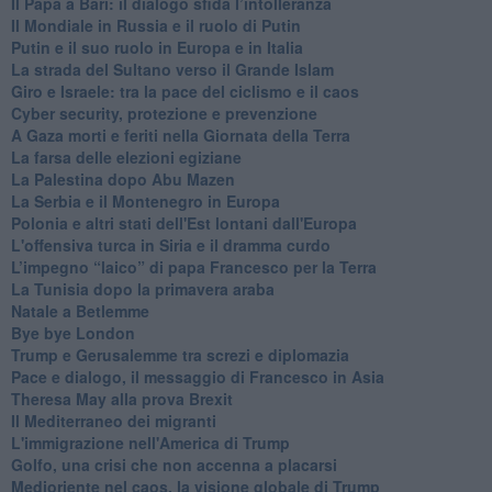
Il Papa a Bari: il dialogo sfida l’intolleranza
Il Mondiale in Russia e il ruolo di Putin
Putin e il suo ruolo in Europa e in Italia
La strada del Sultano verso il Grande Islam
Giro e Israele: tra la pace del ciclismo e il caos
Cyber security, protezione e prevenzione
A Gaza morti e feriti nella Giornata della Terra
La farsa delle elezioni egiziane
La Palestina dopo Abu Mazen
La Serbia e il Montenegro in Europa
Polonia e altri stati dell'Est lontani dall'Europa
L'offensiva turca in Siria e il dramma curdo
L’impegno “laico” di papa Francesco per la Terra
La Tunisia dopo la primavera araba
Natale a Betlemme
Bye bye London
Trump e Gerusalemme tra screzi e diplomazia
Pace e dialogo, il messaggio di Francesco in Asia
Theresa May alla prova Brexit
Il Mediterraneo dei migranti
L'immigrazione nell'America di Trump
Golfo, una crisi che non accenna a placarsi
Medioriente nel caos, la visione globale di Trump