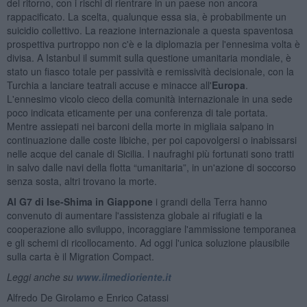
del ritorno, con i rischi di rientrare in un paese non ancora
rappacificato. La scelta, qualunque essa sia, è probabilmente un
suicidio collettivo. La reazione internazionale a questa spaventosa
prospettiva purtroppo non c'è e la diplomazia per l'ennesima volta è
divisa. A Istanbul il summit sulla questione umanitaria mondiale, è
stato un fiasco totale per passività e remissività decisionale, con la
Turchia a lanciare teatrali accuse e minacce all'
Europa
.
L'ennesimo vicolo cieco della comunità internazionale in una sede
poco indicata eticamente per una conferenza di tale portata.
Mentre assiepati nei barconi della morte in migliaia salpano in
continuazione dalle coste libiche, per poi capovolgersi o inabissarsi
nelle acque del canale di Sicilia. I naufraghi più fortunati sono tratti
in salvo dalle navi della flotta “umanitaria”, in un'azione di soccorso
senza sosta, altri trovano la morte.
Al G7 di Ise-Shima in Giappone
i grandi della Terra hanno
convenuto di aumentare l'assistenza globale ai rifugiati e la
cooperazione allo sviluppo, incoraggiare l'ammissione temporanea
e gli schemi di ricollocamento. Ad oggi l'unica soluzione plausibile
sulla carta è il Migration Compact.
Leggi anche su
www.ilmedioriente.it
Alfredo De Girolamo e Enrico Catassi