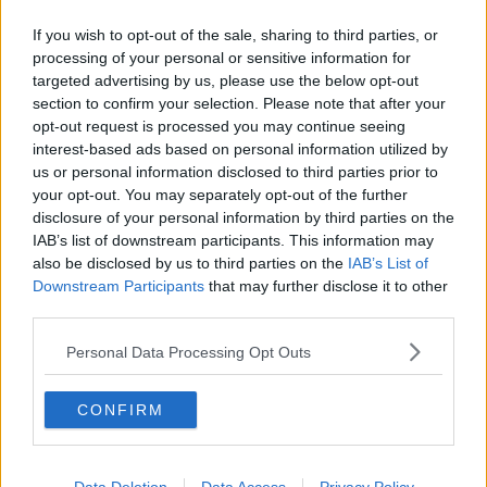
Capitol Hill un anno dopo
If you wish to opt-out of the sale, sharing to third parties, or
Desmond Tutu "la voce dei senza voce"
processing of your personal or sensitive information for
Natale da incubo per Boris Johnson
targeted advertising by us, please use the below opt-out
La questione Ucraina
Cipro, un ponte dove si mischiano le culture
section to confirm your selection. Please note that after your
Una vigilia di Natale per un nuovo Rais
opt-out request is processed you may continue seeing
La questione israelo-palestinese ignorata dal G20
interest-based ads based on personal information utilized by
Erdogan continua a sfidare l'Occidente
us or personal information disclosed to third parties prior to
Libano, collasso economico e guerra civile
your opt-out. You may separately opt-out of the further
Johnson, da Trump a Biden alla Brexit
disclosure of your personal information by third parties on the
L'AUKUS e il Quad
IAB’s list of downstream participants. This information may
Biden, primo presidente USA non in guerra
also be disclosed by us to third parties on the
IAB’s List of
Papa Bergoglio vedrà Viktor Orbán
Downstream Participants
that may further disclose it to other
Bennet, un giorno in attesa di Biden
third parties.
Il ritorno dei talebani
​La lenta agonia del Libano
Personal Data Processing Opt Outs
Sudafrica, è allarme alimentare
Usa di nuovo al centro della geopolitica internazionale
L’appuntamento di Israele con il cambiamento
CONFIRM
La farsa delle elezioni in Siria
In Medioriente non ci sono favole, solo realtà
Biden chiama ma Netanyahu non risponde