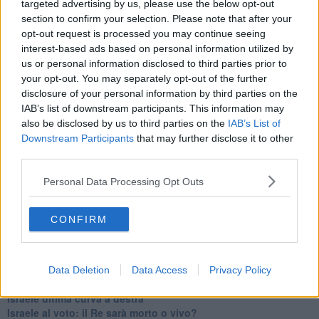
targeted advertising by us, please use the below opt-out
Erdogan continua a sfidare l'Occidente
section to confirm your selection. Please note that after your
Libano, collasso economico e guerra civile
opt-out request is processed you may continue seeing
Johnson, da Trump a Biden alla Brexit
interest-based ads based on personal information utilized by
L'AUKUS e il Quad
us or personal information disclosed to third parties prior to
Biden, primo presidente USA non in guerra
your opt-out. You may separately opt-out of the further
Papa Bergoglio vedrà Viktor Orbán
disclosure of your personal information by third parties on the
Bennet, un giorno in attesa di Biden
IAB’s list of downstream participants. This information may
Il ritorno dei talebani
also be disclosed by us to third parties on the
IAB’s List of
​La lenta agonia del Libano
Downstream Participants
that may further disclose it to other
Sudafrica, è allarme alimentare
third parties.
Usa di nuovo al centro della geopolitica internazionale
L’appuntamento di Israele con il cambiamento
Personal Data Processing Opt Outs
La farsa delle elezioni in Siria
In Medioriente non ci sono favole, solo realtà
Biden chiama ma Netanyahu non risponde
CONFIRM
Niente di nuovo in Medioriente
La forza di Boris Johnson
Biden nuovo alleato armeno contro la Turchia
Mar Mediterraneo cimitero silente
Data Deletion
Data Access
Privacy Policy
Richiami neo ottomani, la Francia guarda sospetta
Israele ultima curva a destra
Israele al voto: il Re sarà morto o vivo?