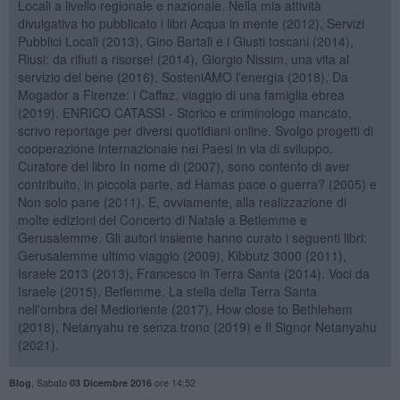
Locali a livello regionale e nazionale. Nella mia attività
divulgativa ho pubblicato i libri Acqua in mente (2012), Servizi
Pubblici Locali (2013), Gino Bartali e i Giusti toscani (2014),
Riusi: da rifiuti a risorse! (2014), Giorgio Nissim, una vita al
servizio del bene (2016), SosteniAMO l'energia (2018), Da
Mogador a Firenze: i Caffaz, viaggio di una famiglia ebrea
(2019). ENRICO CATASSI - Storico e criminologo mancato,
scrivo reportage per diversi quotidiani online. Svolgo progetti di
cooperazione internazionale nei Paesi in via di sviluppo.
Curatore del libro In nome di (2007), sono contento di aver
contribuito, in piccola parte, ad Hamas pace o guerra? (2005) e
Non solo pane (2011). E, ovviamente, alla realizzazione di
molte edizioni del Concerto di Natale a Betlemme e
Gerusalemme. Gli autori insieme hanno curato i seguenti libri:
Gerusalemme ultimo viaggio (2009), Kibbutz 3000 (2011),
Israele 2013 (2013), Francesco in Terra Santa (2014). Voci da
Israele (2015), Betlemme. La stella della Terra Santa
nell'ombra del Medioriente (2017), How close to Bethlehem
(2018), Netanyahu re senza trono (2019) e Il Signor Netanyahu
(2021).
,
Sabato
ore 14:52
Blog
03 Dicembre 2016