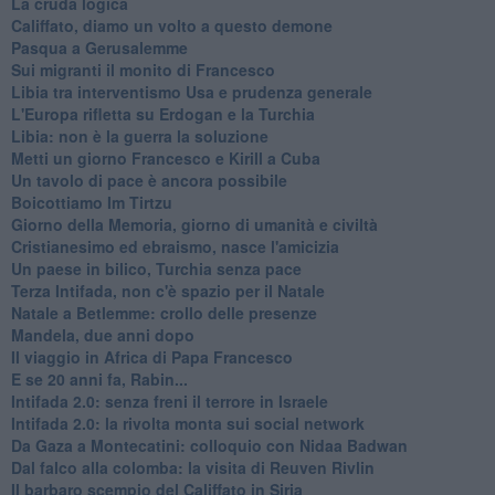
La cruda logica
Califfato, diamo un volto a questo demone
Pasqua a Gerusalemme
Sui migranti il monito di Francesco
Libia tra interventismo Usa e prudenza generale
L'Europa rifletta su Erdogan e la Turchia
Libia: non è la guerra la soluzione
Metti un giorno Francesco e Kirill a Cuba
Un tavolo di pace è ancora possibile
Boicottiamo Im Tirtzu
Giorno della Memoria, giorno di umanità e civiltà
Cristianesimo ed ebraismo, nasce l'amicizia
Un paese in bilico, Turchia senza pace
Terza Intifada, non c'è spazio per il Natale
Natale a Betlemme: crollo delle presenze
Mandela, due anni dopo
Il viaggio in Africa di Papa Francesco
E se 20 anni fa, Rabin...
Intifada 2.0: senza freni il terrore in Israele
Intifada 2.0: la rivolta monta sui social network
Da Gaza a Montecatini: colloquio con Nidaa Badwan
Dal falco alla colomba: la visita di Reuven Rivlin
Il barbaro scempio del Califfato in Siria