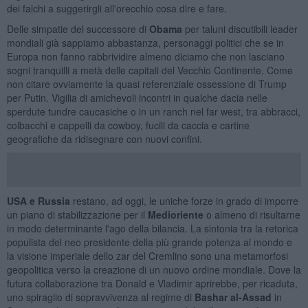
dei falchi a suggerirgli all'orecchio cosa dire e fare.
Delle simpatie del successore di
Obama
per taluni discutibili leader
mondiali già sappiamo abbastanza, personaggi politici che se in
Europa non fanno rabbrividire almeno diciamo che non lasciano
sogni tranquilli a metà delle capitali del Vecchio Continente. Come
non citare ovviamente la quasi referenziale ossessione di Trump
per Putin. Vigilia di amichevoli incontri in qualche dacia nelle
sperdute tundre caucasiche o in un ranch nel far west, tra abbracci,
colbacchi e cappelli da cowboy, fucili da caccia e cartine
geografiche da ridisegnare con nuovi confini.
USA e Russia
restano, ad oggi, le uniche forze in grado di imporre
un piano di stabilizzazione per il
Medioriente
o almeno di risultarne
in modo determinante l'ago della bilancia. La sintonia tra la retorica
populista del neo presidente della più grande potenza al mondo e
la visione imperiale dello zar del Cremlino sono una metamorfosi
geopolitica verso la creazione di un nuovo ordine mondiale. Dove la
futura collaborazione tra Donald e Vladimir aprirebbe, per ricaduta,
uno spiraglio di sopravvivenza al regime di
Bashar al-Assad
in