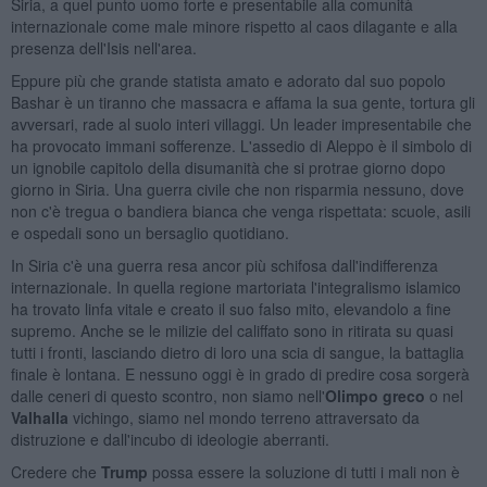
Siria, a quel punto uomo forte e presentabile alla comunità
internazionale come male minore rispetto al caos dilagante e alla
presenza dell'Isis nell'area.
Eppure più che grande statista amato e adorato dal suo popolo
Bashar è un tiranno che massacra e affama la sua gente, tortura gli
avversari, rade al suolo interi villaggi. Un leader impresentabile che
ha provocato immani sofferenze. L'assedio di Aleppo è il simbolo di
un ignobile capitolo della disumanità che si protrae giorno dopo
giorno in Siria. Una guerra civile che non risparmia nessuno, dove
non c'è tregua o bandiera bianca che venga rispettata: scuole, asili
e ospedali sono un bersaglio quotidiano.
In Siria c'è una guerra resa ancor più schifosa dall'indifferenza
internazionale. In quella regione martoriata l'integralismo islamico
ha trovato linfa vitale e creato il suo falso mito, elevandolo a fine
supremo. Anche se le milizie del califfato sono in ritirata su quasi
tutti i fronti, lasciando dietro di loro una scia di sangue, la battaglia
finale è lontana. E nessuno oggi è in grado di predire cosa sorgerà
dalle ceneri di questo scontro, non siamo nell'
Olimpo greco
o nel
Valhalla
vichingo, siamo nel mondo terreno attraversato da
distruzione e dall'incubo di ideologie aberranti.
Credere che
Trump
possa essere la soluzione di tutti i mali non è