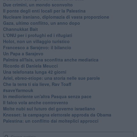
Due crimini, un mondo sconvolto
Il ponte degli enti locali per la Palestina
Nucleare iraniano, diplomazia di vasta proporzione
Gaza, ultimo conflitto, un anno dopo
Channukkat Bait
L'ONU per i profughi ed i rifugiati
Holot, non un villaggio turistico
Francesco a Sarajevo: il bilancio
Un Papa a Sarajevo
Palmira all'Isis, una sconfitta anche mediatica
Ricordo di Daniela Meucci
​Una telefonata lunga 42 giorni
​Ariel, ebreo-etiope: una storia nelle sue parole
Che la terra ti sia lieve, Rav Toaff
​#saveYarmouk
​In medioriente un'altra Pasqua senza pace
​Il falco vola anche controvento
Molte nubi sul futuro del governo israeliano
Knesset: la campagna elettorale approda da Obama
Palestina: un conflitto dai molteplici approcci