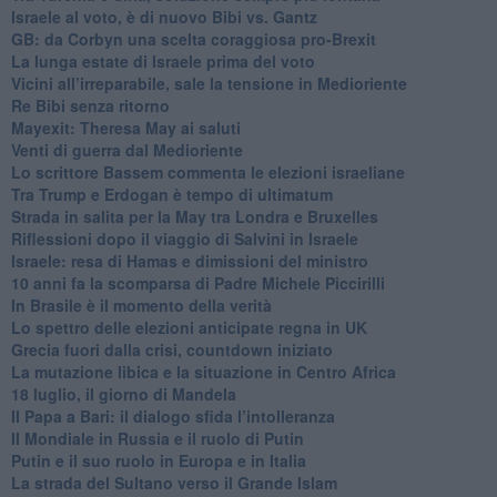
Israele al voto, è di nuovo Bibi vs. Gantz
GB: da Corbyn una scelta coraggiosa pro-Brexit
La lunga estate di Israele prima del voto
Vicini all’irreparabile, sale la tensione in Medioriente
Re Bibi senza ritorno
Mayexit: Theresa May ai saluti
Venti di guerra dal Medioriente
Lo scrittore Bassem commenta le elezioni israeliane
Tra Trump e Erdogan è tempo di ultimatum
Strada in salita per la May tra Londra e Bruxelles
Riflessioni dopo il viaggio di Salvini in Israele
Israele: resa di Hamas e dimissioni del ministro
10 anni fa la scomparsa di Padre Michele Piccirilli
In Brasile è il momento della verità
Lo spettro delle elezioni anticipate regna in UK
Grecia fuori dalla crisi, countdown iniziato
La mutazione libica e la situazione in Centro Africa
18 luglio, il giorno di Mandela
Il Papa a Bari: il dialogo sfida l’intolleranza
Il Mondiale in Russia e il ruolo di Putin
Putin e il suo ruolo in Europa e in Italia
La strada del Sultano verso il Grande Islam