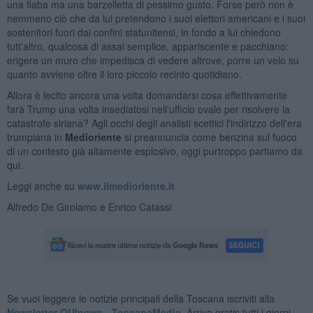
una fiaba ma una barzelletta di pessimo gusto. Forse però non è
nemmeno ciò che da lui pretendono i suoi elettori americani e i suoi
sostenitori fuori dai confini statunitensi, in fondo a lui chiedono
tutt'altro, qualcosa di assai semplice, appariscente e pacchiano:
erigere un muro che impedisca di vedere altrove, porre un velo su
quanto avviene oltre il loro piccolo recinto quotidiano.
Allora è lecito ancora una volta domandarsi cosa effettivamente
farà Trump una volta insediatosi nell'ufficio ovale per risolvere la
catastrofe siriana? Agli occhi degli analisti scettici l'indirizzo dell'era
trumpiana in
Medioriente
si preannuncia come benzina sul fuoco
di un contesto già altamente esplosivo, oggi purtroppo partiamo da
qui.
Leggi anche su
www.ilmedioriente.it
Alfredo De Girolamo e Enrico Catassi
Se vuoi leggere le notizie principali della Toscana iscriviti alla
Newsletter QUInews - ToscanaMedia.
Arriva gratis tutti i giorni