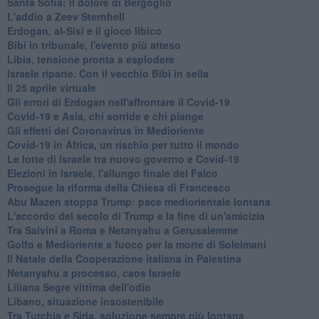
Santa Sofia: il dolore di Bergoglio
L'addio a ​Zeev Sternhell
Erdogan, al-Sisi e il gioco libico
Bibi in tribunale, l'evento più atteso
Libia, tensione pronta a esplodere
Israele riparte. Con il vecchio Bibi in sella
Il 25 aprile virtuale
Gli errori di Erdogan nell'affrontare il Covid-19
Covid-19 e Asia, chi sorride e chi piange
Gli effetti del Coronavirus in Medioriente
Covid-19 in Africa, un rischio per tutto il mondo
Le lotte di Israele tra nuovo governo e Covid-19
Elezioni in Israele, l'allungo finale del Falco
Prosegue la riforma della Chiesa di Francesco
Abu Mazen stoppa Trump: pace mediorientale lontana
L'accordo del secolo di Trump e la fine di un'amicizia
Tra Salvini a Roma e Netanyahu a Gerusalemme
Golfo e Medioriente a fuoco per la morte di Soleimani
Il Natale della Cooperazione italiana in Palestina
Netanyahu a processo, caos Israele
Liliana Segre vittima dell'odio
Libano, situazione insostenibile
Tra Turchia e Siria, soluzione sempre più lontana