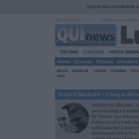
Questo sito contribuisce 
QUI
quotidiano online.
Percorso semplificat
TOSCANA
LUNIGIANA
MASSA CARRAR
Home
Cronaca
Politica
Attualità
AULLA
BAGNONE
CASOLA
COMANO
FIL
ZERI
FAUDA E BALAGAN — il Blog di Alfre
ALFREDO DE GIROLAMO - Dopo
passione politica è diventa
tra “Pantere”, Fgci, federazi
Pubblici Locali a livello re
pubblicato i libri Acqua in m
Giusti toscani (2014), Riusi:
servizio del bene (2016), S