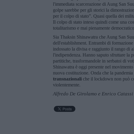
l'immediata scarcerazione di Aung San Suu 
golpe sarebbe per gli storici la dimostrazio
per il colpo di stato”. Quasi quella dei mil
Il colpo di stato inteso quindi come una cos
totalitarismo e mai pienamente democratic
Sia Thaksin Shinawatra che Aung San Suu Ky
dell'establishment. Entrambi di formazione a
indossato la divisa e raggiunto il rango di a
l'indipendenza. Hanno saputo sfruttare la 
partitiche, trasformandole in serbatoi di vot
Shinawatra è oggi presente nel movimento d
nuova costituzione. Onda che la pandemia
transnazionali
che il lockdown non può con
violentemente.
Alfredo De Girolamo e Enrico Catassi