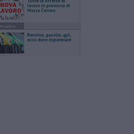
​Tutte le offerte di
lavoro in provincia di
Massa Carrara
ttualità
​Benzina, gasolio, gpl,
ecco dove risparmiare