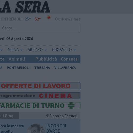
23°
32°
PONTREMOLI
QuiNews.net
vedì
06 Agosto 2026
SIENA
AREZZO
GROSSETO
ste
Animali
Pubblicità
Contatti
NA
PONTREMOLI
TRESANA
VILLAFRANCA
ui Blog
di Riccardo Ferrucci
INCONTRI
ucca la mostra
D'ARTE
Marcello