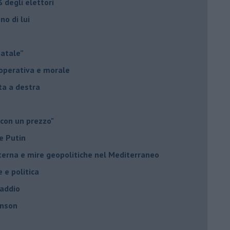
 degli elettori
no di lui
Natale”
à operativa e morale
sta a destra
 con un prezzo"
e Putin
nterna e mire geopolitiche nel Mediterraneo
e e politica
 addio
hnson