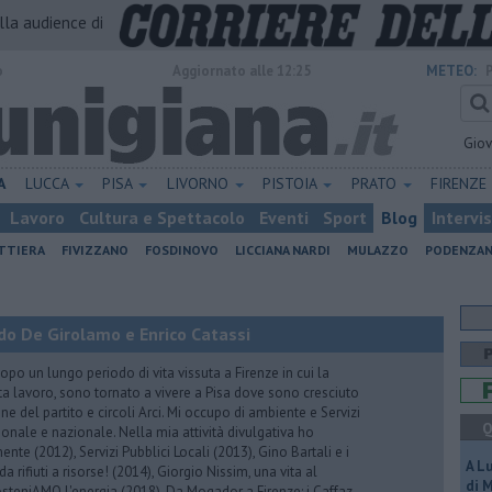
alla audience di
o
Aggiornato alle 12:25
METEO:
Gio
A
LUCCA
PISA
LIVORNO
PISTOIA
PRATO
FIRENZE
Lavoro
Cultura e Spettacolo
Eventi
Sport
Blog
Intervi
ATTIERA
FIVIZZANO
FOSDINOVO
LICCIANA NARDI
MULAZZO
PODENZA
do De Girolamo e Enrico Catassi
 un lungo periodo di vita vissuta a Firenze in cui la
ta lavoro, sono tornato a vivere a Pisa dove sono cresciuto
one del partito e circoli Arci. Mi occupo di ambiente e Servizi
Q
gionale e nazionale. Nella mia attività divulgativa ho
ente (2012), Servizi Pubblici Locali (2013), Gino Bartali e i
A L
 da rifiuti a risorse! (2014), Giorgio Nissim, una vita al
di 
osteniAMO l'energia (2018), Da Mogador a Firenze: i Caffaz,