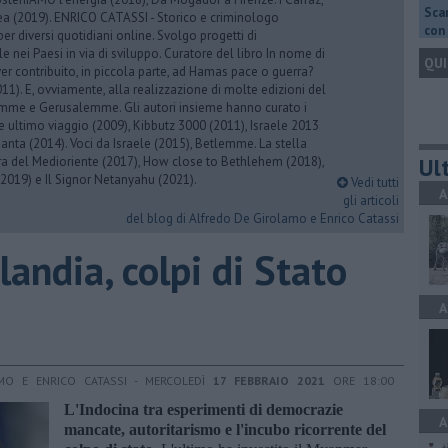
Scar
rea (2019). ENRICO CATASSI - Storico e criminologo
con 
er diversi quotidiani online. Svolgo progetti di
 nei Paesi in via di sviluppo. Curatore del libro In nome di
QUI
er contribuito, in piccola parte, ad Hamas pace o guerra?
1). E, ovviamente, alla realizzazione di molte edizioni del
emme e Gerusalemme. Gli autori insieme hanno curato i
 ultimo viaggio (2009), Kibbutz 3000 (2011), Israele 2013
Santa (2014). Voci da Israele (2015), Betlemme. La stella
Ult
ra del Medioriente (2017), How close to Bethlehem (2018),
2019) e Il Signor Netanyahu (2021).
Vedi tutti
A
gli articoli
del blog di Alfredo De Girolamo e Enrico Catassi
andia, colpi di Stato
A
MO E ENRICO CATASSI - MERCOLEDÌ
17 FEBBRAIO 2021
ORE 18:00
L'Indocina tra esperimenti di democrazie
A
mancate, autoritarismo e l'incubo ricorrente del