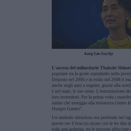
Aung San Suu Kyi
L'ascesa del miliardario Thaksin Shina
popolare tra la gente soprattutto nella provi
Deposto nel 2006 e in esilio dal 2008 il m
anche negli anni a seguire, grazie alla sore
e nel male, le sue orme. L'estromissione de
loro sostenitori. Per la prima volta i manife
saluto che inneggia alla resistenza contro l
Hunger Games”.
Un simbolo silenzioso ma profondo nel signi
queste ore il braccio alzato con le tre dita 
folla anti-golpista, tra le persone affacci