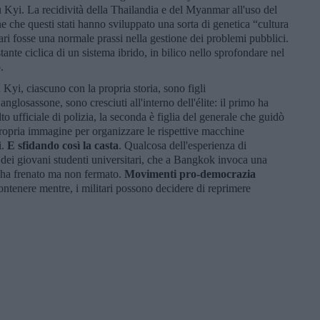
Kyi. La recidività della Thailandia e del Myanmar all'uso del
ne che questi stati hanno sviluppato una sorta di genetica “cultura
itari fosse una normale prassi nella gestione dei problemi pubblici.
tante ciclica di un sistema ibrido, in bilico nello sprofondare nel
o.
i, ciascuno con la propria storia, sono figli
nglosassone, sono cresciuti all'interno dell'élite: il primo ha
lto ufficiale di polizia, la seconda è figlia del generale che guidò
propria immagine per organizzare le rispettive macchine
i.
E sfidando così la casta
. Qualcosa dell'esperienza di
ei giovani studenti universitari, che a Bangkok invoca una
 ha frenato ma non fermato.
Movimenti pro-democrazia
tenere mentre, i militari possono decidere di reprimere