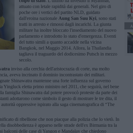
colpo di stato
. L'ultimo ha investito il Myanmar,
attuato con letale rapidità dai generali. Nel giro di
poche ore i vertici del partito NLD, guidato
dall'eroina nazionale
Aung San Suu Kyi
, sono stati
tratti in arresto e rimossi dagli incarichi. La giunta
A
militare ha inoltre bloccato l'insediamento del nuovo
parlamento e introdotto lo stato d'emergenza. Eventi
del tutto simili a quanto accadde nella vicina
Bangkok, nel Maggio 2014. Allora, la Thailandia
tagliava il traguardo del dodicesimo Putsch in mezzo
secolo.
watra
inviso alla cerchia dell'aristocrazia di corte, ma molto
ncia, aveva incrinato il dominio incontrastato dei militari.
agnate Shinawatra mantenne una forte influenza sul governo
lla Yingluck eletta primo ministro nel 2011, che seguirà, nel bene
lla famiglia Shinawatra dal potere provocò proteste da parte dei
stanti adottarono come simbolo il gesto di mostrare le tre dita, il
e autorità oppressive ispirato alla saga cinematografica di “The
ficato di ribellione che non piacque alla polizia che lo vietò. In
della disobbedienza è apparso nelle strade dell'ex Birmania tra la
ate ai balconi delle case di Yangon e Mandalay che chiedono