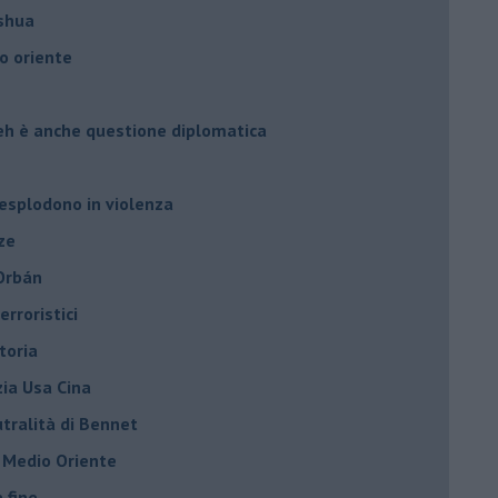
oshua
o oriente
leh è anche questione diplomatica
 esplodono in violenza
ze
 Orbán
rroristici
toria
zia Usa Cina
tralità di Bennet
l Medio Oriente
a fine