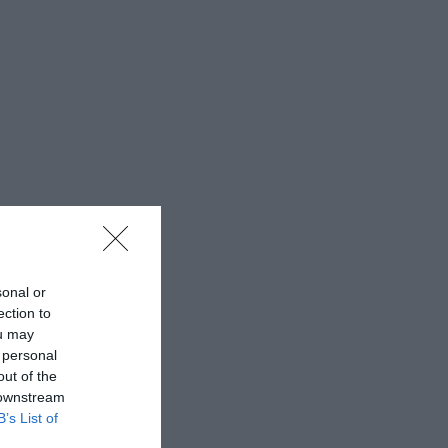
sonal or
ection to
ou may
 personal
out of the
 downstream
B’s List of