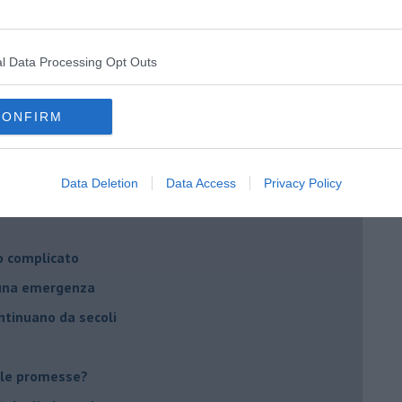
ella spesa
daco e la Brexit
l Data Processing Opt Outs
ico
imenticare
CONFIRM
il futuro di Erdoğan
stra israeliana
Data Deletion
Data Access
Privacy Policy
le
o complicato
suna emergenza
ontinuano da secoli
le promesse?