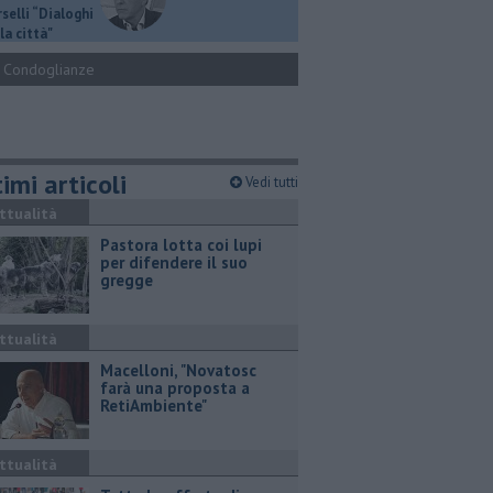
selli “Dialoghi
la città"
Condoglianze
imi articoli
Vedi tutti
ttualità
Pastora lotta coi lupi
per difendere il suo
gregge
ttualità
Macelloni, "Novatosc
farà una proposta a
RetiAmbiente"
ttualità