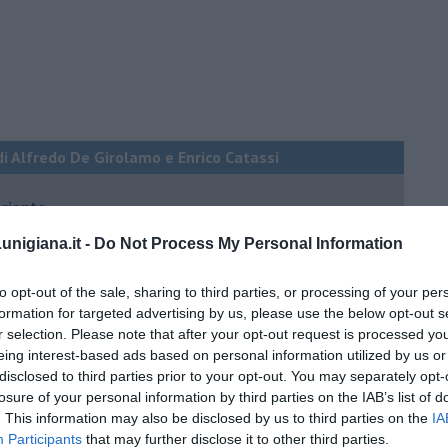
di Alfredo De Girolamo e Enrico Catassi
oriente
iziato il 7 ottobre 2023
nigiana.it -
Do Not Process My Personal Information
to opt-out of the sale, sharing to third parties, or processing of your per
ogan
formation for targeted advertising by us, please use the below opt-out s
r selection. Please note that after your opt-out request is processed y
onflitti
eing interest-based ads based on personal information utilized by us or
disclosed to third parties prior to your opt-out. You may separately opt-
losure of your personal information by third parties on the IAB’s list of
per l'Italia
. This information may also be disclosed by us to third parties on the
IA
hia”
Participants
that may further disclose it to other third parties.