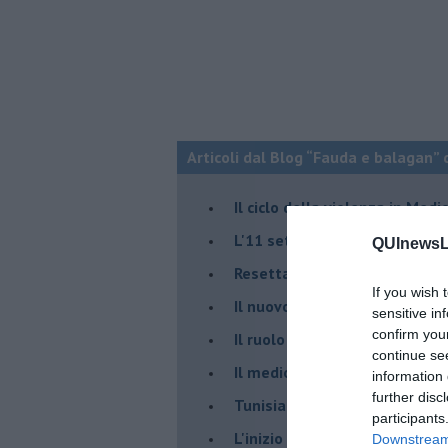
Articoli dal Blog “Fauda e balagan” 
Il ciclo della violenza in Medi
L'11 settembre di Israele è in
QUInewsLu
Resettare l’era di Netanyahu
If you wish 
​Il nuovo corso dell’era di Erd
sensitive in
confirm you
Il ruolo delle diplomazie nei c
continue se
Il medioriente di Silvio
information 
further disc
Tunisia rischiosa e strategica 
participants
L'inizio del “secolo della Turc
Downstream 