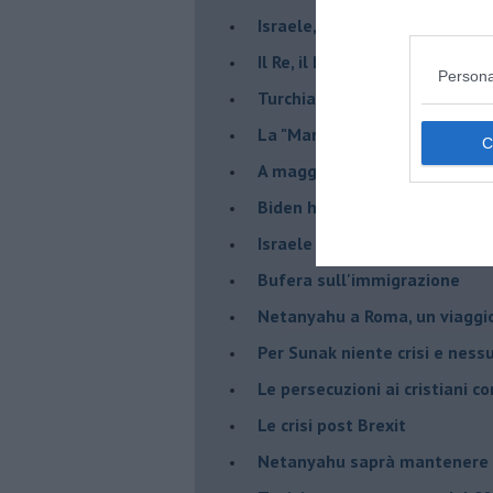
Israele, deciderà il borsone d
Il Re, il Primo Ministro, il Sin
Persona
Turchia al voto, Erdogan in bil
La "Marcia dei vivi" per non d
A maggio le urne decideranno 
Biden ha fatto infuriare la de
Israele rischia una guerra civi
Bufera sull'immigrazione
Netanyahu a Roma, un viaggi
Per Sunak niente crisi e nes
Le persecuzioni ai cristiani c
Le crisi post Brexit
Netanyahu saprà mantenere 