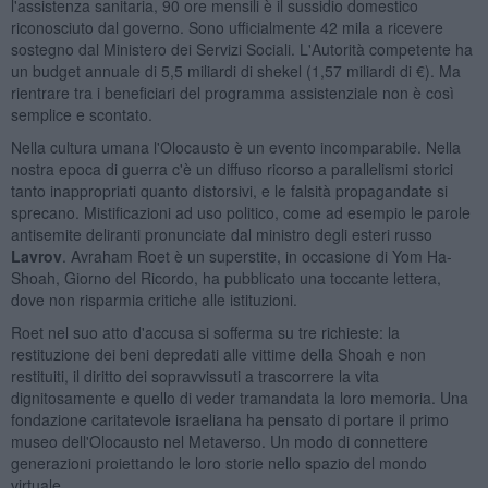
l'assistenza sanitaria, 90 ore mensili è il sussidio domestico
riconosciuto dal governo. Sono ufficialmente 42 mila a ricevere
sostegno dal Ministero dei Servizi Sociali. L'Autorità competente ha
un budget annuale di 5,5 miliardi di shekel (1,57 miliardi di €). Ma
rientrare tra i beneficiari del programma assistenziale non è così
semplice e scontato.
Nella cultura umana l'Olocausto è un evento incomparabile. Nella
nostra epoca di guerra c'è un diffuso ricorso a parallelismi storici
tanto inappropriati quanto distorsivi, e le falsità propagandate si
sprecano. Mistificazioni ad uso politico, come ad esempio le parole
antisemite deliranti pronunciate dal ministro degli esteri russo
Lavrov
. Avraham Roet è un superstite, in occasione di Yom Ha-
Shoah, Giorno del Ricordo, ha pubblicato una toccante lettera,
dove non risparmia critiche alle istituzioni.
Roet nel suo atto d'accusa si sofferma su tre richieste: la
restituzione dei beni depredati alle vittime della Shoah e non
restituiti, il diritto dei sopravvissuti a trascorrere la vita
dignitosamente e quello di veder tramandata la loro memoria. Una
fondazione caritatevole israeliana ha pensato di portare il primo
museo dell'Olocausto nel Metaverso. Un modo di connettere
generazioni proiettando le loro storie nello spazio del mondo
virtuale.