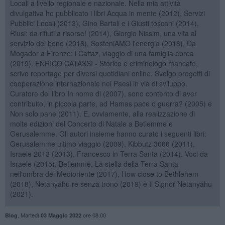
Locali a livello regionale e nazionale. Nella mia attività
divulgativa ho pubblicato i libri Acqua in mente (2012), Servizi
Pubblici Locali (2013), Gino Bartali e i Giusti toscani (2014),
Riusi: da rifiuti a risorse! (2014), Giorgio Nissim, una vita al
servizio del bene (2016), SosteniAMO l'energia (2018), Da
Mogador a Firenze: i Caffaz, viaggio di una famiglia ebrea
(2019). ENRICO CATASSI - Storico e criminologo mancato,
scrivo reportage per diversi quotidiani online. Svolgo progetti di
cooperazione internazionale nei Paesi in via di sviluppo.
Curatore del libro In nome di (2007), sono contento di aver
contribuito, in piccola parte, ad Hamas pace o guerra? (2005) e
Non solo pane (2011). E, ovviamente, alla realizzazione di
molte edizioni del Concerto di Natale a Betlemme e
Gerusalemme. Gli autori insieme hanno curato i seguenti libri:
Gerusalemme ultimo viaggio (2009), Kibbutz 3000 (2011),
Israele 2013 (2013), Francesco in Terra Santa (2014). Voci da
Israele (2015), Betlemme. La stella della Terra Santa
nell'ombra del Medioriente (2017), How close to Bethlehem
(2018), Netanyahu re senza trono (2019) e Il Signor Netanyahu
(2021).
,
Martedì
ore 08:00
Blog
03 Maggio 2022