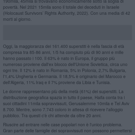
190mila, 45mila si trovavano economicamente sotto la soglia di
povertà. Nel 2021 15mila sono il totale dei deceduti in Israele
(Holocaust Survivors’ Rights Authority, 2022). Con una media di 42
morti al giorno.
Oggi, la maggioranza dei 161.400 superstiti è nella fascia di età
compresa tra 85-86 anni, 1/5 ha compiuto più di 90 anni e mille
hanno passato i 100. Il 63% è nato in Europa, il gruppo più
numeroso proviene dall'ex blocco dell'Unione Sovietica, circa uno
ogni tre. Il 12% è nato in Romania, 5% in Polonia, 2,7% Bulgaria,
l'1,4% Ungheria e Germania. Il 18,5% è originario del Marocco e
dell'Algeria, 11% Iraq e il 7% proviene da Libia e Tunisia.
Le donne rappresentano più della metà (61%) dei superstiti. La
distribuzione geografica spazia in tutto il paese, Haifa conta tra i
suoi cittadini 11mila sopravvissuti, Gerusalemme 10mila e Tel Aviv
8.700. Mentre, sono 7.743 coloro in attesa di ricevere l'alloggio
pubblico. Tra questi c'è chi attende da oltre 20 anni.
Riuscire ad entrare nelle case popolari non è l'unico problema.
Gran parte delle famiglie dei sopravvissuti non possono permettersi