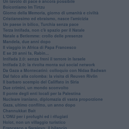
Un tavolo di pace è ancora possibile
Boicottiamo Im Tirtzu
Giorno della Memoria, giorno di umanità e civiltà
Cristianesimo ed ebraismo, nasce l'amicizia
Un paese in bilico, Turchia senza pace
Terza Intifada, non c'è spazio per il Natale
Natale a Betlemme: crollo delle presenze
Mandela, due anni dopo
Il viaggio in Africa di Papa Francesco
E se 20 anni fa, Rabin...
Intifada 2.0: senza freni il terrore in Israele
Intifada 2.0: la rivolta monta sui social network
Da Gaza a Montecatini: colloquio con Nidaa Badwan
Dal falco alla colomba: la visita di Reuven Rivlin
Il barbaro scempio del Califfato in Siria
Due crimini, un mondo sconvolto
Il ponte degli enti locali per la Palestina
Nucleare iraniano, diplomazia di vasta proporzione
Gaza, ultimo conflitto, un anno dopo
Channukkat Bait
L'ONU per i profughi ed i rifugiati
Holot, non un villaggio turistico
Francesco a Sarajevo: il bilancio