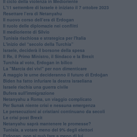
Il ciclo della violenza in Medioriente
L'11 settembre di Israele è iniziato il 7 ottobre 2023
Resettare l’era di Netanyahu
​Il nuovo corso dell’era di Erdogan
Il ruolo delle diplomazie nei conflitti
Il medioriente di Silvio
Tunisia rischiosa e strategica per l'Italia
L'inizio del “secolo della Turchia”
Israele, deciderà il borsone della spesa
Il Re, il Primo Ministro, il Sindaco e la Brexit
Turchia al voto, Erdogan in bilico
La "Marcia dei vivi" per non dimenticare
A maggio le urne decideranno il futuro di Erdoğan
Biden ha fatto infuriare la destra israeliana
Israele rischia una guerra civile
Bufera sull'immigrazione
Netanyahu a Roma, un viaggio complicato
Per Sunak niente crisi e nessuna emergenza
Le persecuzioni ai cristiani continuano da secoli
Le crisi post Brexit
Netanyahu saprà mantenere le promesse?
Tunisia, a votare meno del 9% degli elettori
Erdogan, non si può fare a meno di lui