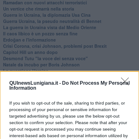
Ramadan con nuovi attacchi terroristici
Un vertice che rimarrà nella storia
Guerra in Ucraina, la diplomazia Usa Cina
Guerra Ucraina, la pseudo neutralità di Bennet
La guerra in Ucraina vista dal Medio Oriente
​Il caos libico è un pozzo senza fine
Erdoğan e l'informazione
Crisi Corona, crisi Johnson, problemi post Brexit
Capitol Hill un anno dopo
Desmond Tutu "la voce dei senza voce"
Natale da incubo per Boris Johnson
La questione Ucraina
Cipro, un ponte dove si mischiano le culture
Una vigilia di Natale per un nuovo Rais
QUInewsLunigiana.it -
Do Not Process My Personal
Information
La questione israelo-palestinese ignorata dal G20
Erdogan continua a sfidare l'Occidente
Libano, collasso economico e guerra civile
If you wish to opt-out of the sale, sharing to third parties, or
Johnson, da Trump a Biden alla Brexit
processing of your personal or sensitive information for
L'AUKUS e il Quad
targeted advertising by us, please use the below opt-out
Biden, primo presidente USA non in guerra
section to confirm your selection. Please note that after your
Papa Bergoglio vedrà Viktor Orbán
opt-out request is processed you may continue seeing
Bennet, un giorno in attesa di Biden
interest-based ads based on personal information utilized by
Il ritorno dei talebani