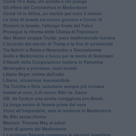
Covid-19 e Asia, chi sorride e chi piange
Gli effetti del Coronavirus in Medioriente
Covid-19 in Africa, un rischio per tutto il mondo
Le lotte di Israele tra nuovo governo e Covid-19
Elezioni in Israele, l'allungo finale del Falco
Prosegue la riforma della Chiesa di Francesco
Abu Mazen stoppa Trump: pace mediorientale lontana
L'accordo del secolo di Trump e la fine di un'amicizia
Tra Salvini a Roma e Netanyahu a Gerusalemme
Golfo e Medioriente a fuoco per la morte di Soleimani
Il Natale della Cooperazione italiana in Palestina
Netanyahu a processo, caos Israele
Liliana Segre vittima dell'odio
Libano, situazione insostenibile
Tra Turchia e Siria, soluzione sempre più lontana
Israele al voto, è di nuovo Bibi vs. Gantz
GB: da Corbyn una scelta coraggiosa pro-Brexit
La lunga estate di Israele prima del voto
Vicini all’irreparabile, sale la tensione in Medioriente
Re Bibi senza ritorno
Mayexit: Theresa May ai saluti
Venti di guerra dal Medioriente
Lo scrittore Bassem commenta le elezioni israeliane