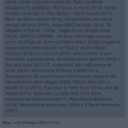
Locali a livello regionale e nazionale. Nella mia attività
divulgativa ho pubblicato i libri Acqua in mente (2012), Servizi
Pubblici Locali (2013), Gino Bartali e i Giusti toscani (2014),
Riusi: da rifiuti a risorse! (2014), Giorgio Nissim, una vita al
servizio del bene (2016), SosteniAMO l'energia (2018), Da
Mogador a Firenze: i Caffaz, viaggio di una famiglia ebrea
(2019). ENRICO CATASSI - Storico e criminologo mancato,
scrivo reportage per diversi quotidiani online. Svolgo progetti di
cooperazione internazionale nei Paesi in via di sviluppo.
Curatore del libro In nome di (2007), sono contento di aver
contribuito, in piccola parte, ad Hamas pace o guerra? (2005) e
Non solo pane (2011). E, ovviamente, alla realizzazione di
molte edizioni del Concerto di Natale a Betlemme e
Gerusalemme. Gli autori insieme hanno curato i seguenti libri:
Gerusalemme ultimo viaggio (2009), Kibbutz 3000 (2011),
Israele 2013 (2013), Francesco in Terra Santa (2014). Voci da
Israele (2015), Betlemme. La stella della Terra Santa
nell'ombra del Medioriente (2017), How close to Bethlehem
(2018), Netanyahu re senza trono (2019) e Il Signor Netanyahu
(2021).
,
Lunedì
ore 07:00
Blog
24 Giugno 2019