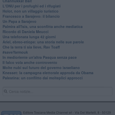
Channukkat Bait
L'ONU per i profughi ed i rifugiati
Holot, non un villaggio turistico
Francesco a Sarajevo: il bilancio
Un Papa a Sarajevo
Palmira all'Isis, una sconfitta anche mediatica
Ricordo di Daniela Meucci
​Una telefonata lunga 42 giorni
​Ariel, ebreo-etiope: una storia nelle sue parole
Che la terra ti sia lieve, Rav Toaff
​#saveYarmouk
​In medioriente un'altra Pasqua senza pace
​Il falco vola anche controvento
Molte nubi sul futuro del governo israeliano
Knesset: la campagna elettorale approda da Obama
Palestina: un conflitto dai molteplici approcci
Editore Toscana Media Channel srl - Via Dei Martelli, 8 - 50129