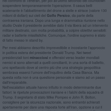
nei confronti di Teheran, per poi all'ultimo secondo del countdown
sospendere temporaneamente l'operazione. Il casus belli
scatenante è l'abbattimento del drone a stelle e strisce (valore 130
milioni di dollari) sui cieli del
Golfo Persico
, da parte della
contraerea iraniana. Dopo una lunga e drammatica riunione nello
studio Ovale il presidente avrebbe dato il via libera ad un intervento
militare destinato, con molta probabilità, a colpire obiettivi sensibili:
radar e batterie missilistiche. Comunque, l'ordine supremo è stato
di fatto messo in stand by.
Per mesi abbiamo descritto imprevedibile e incostante l'approccio
in politica estera del presidente Donald Trump. Nei tweet
presidenziali toni
minacciosi
e offensivi verso leader mondiali
nemici si sono alternati a quelli concilianti, in una sorta di balletto,
uno spettacolo dove al centro più che una strategia geopolitica
sembrava esserci l'umore dell'inquilino della Casa Bianca. Ma
questa volta non è una questione personale e siamo ad un passo
dall'irreparabile.
Nell'escalation attuale hanno influito in modo determinante due
fattori: le ripetute provocazioni iraniane e i falchi della squadra di
Trump. Il segretario di stato Mike Pompeo e John R. Bolton,
consigliere per la sicurezza nazionale, sono entrambi schierati
apertamente per dare una risposta forte all'Iran, opzione a cui il