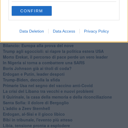
Ombre cinesi sul Myanmar
27 gennaio, indispensabile alimentare la Memoria
CONFIRM
Countdown per Biden: non è un 20 gennaio qualunque
Assalto al Congresso: c’è protesta e protesta
A 10 anni dalle primavere arabe
Data Deletion
Data Access
Privacy Policy
Israele: è crisi politica
Zaki resta in carcere: perchè non si riesce a liberare?
Bilancio: Europa alla prova del nove
Trump agli sgoccioli: si riapre la politica estera USA
Morto Erekat, il percorso di pace perde un vero leader
In Nigeria si torna a combattere una SARS
Boris Johnson già ai titoli di coda?
Erdogan e Putin, leader despoti
Trump-Biden, decolla la sfida
Primarie Usa nel segno del vaccino anti-Covid
La crisi del Libano tra vecchi e nuovi problemi
Il Quirinale, la casa della memoria e della riconciliazione
Santa Sofia: il dolore di Bergoglio
L'addio a ​Zeev Sternhell
Erdogan, al-Sisi e il gioco libico
Bibi in tribunale, l'evento più atteso
Libia, tensione pronta a esplodere