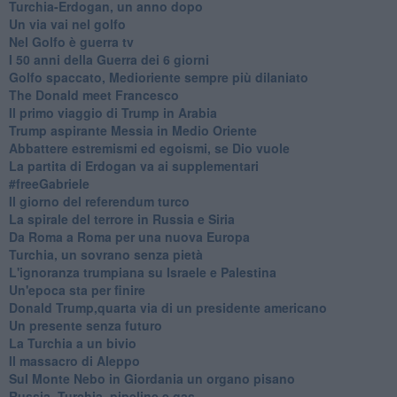
Turchia-Erdogan, un anno dopo
Un via vai nel golfo
Nel Golfo è guerra tv
I 50 anni della Guerra dei 6 giorni
Golfo spaccato, Medioriente sempre più dilaniato
The Donald meet Francesco
Il primo viaggio di Trump in Arabia
Trump aspirante Messia in Medio Oriente
Abbattere estremismi ed egoismi, se Dio vuole
La partita di Erdogan va ai supplementari
#freeGabriele
Il giorno del referendum turco
La spirale del terrore in Russia e Siria
Da Roma a Roma per una nuova Europa
Turchia, un sovrano senza pietà
L'ignoranza trumpiana su Israele e Palestina
Un'epoca sta per finire
Donald Trump,quarta via di un presidente americano
Un presente senza futuro
La Turchia a un bivio
Il massacro di Aleppo
Sul Monte Nebo in Giordania un organo pisano
Russia, Turchia, pipeline e gas