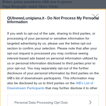
Biden, primo presidente USA non in guerra
Papa Bergoglio vedrà Viktor Orbán
Bennet, un giorno in attesa di Biden
Il ritorno dei talebani
QUInewsLunigiana.it -
Do Not Process My Personal
​La lenta agonia del Libano
Information
Sudafrica, è allarme alimentare
Usa di nuovo al centro della geopolitica internazionale
If you wish to opt-out of the sale, sharing to third parties, or
L’appuntamento di Israele con il cambiamento
processing of your personal or sensitive information for
La farsa delle elezioni in Siria
targeted advertising by us, please use the below opt-out
In Medioriente non ci sono favole, solo realtà
section to confirm your selection. Please note that after your
Biden chiama ma Netanyahu non risponde
Niente di nuovo in Medioriente
opt-out request is processed you may continue seeing
La forza di Boris Johnson
interest-based ads based on personal information utilized by
Biden nuovo alleato armeno contro la Turchia
us or personal information disclosed to third parties prior to
Mar Mediterraneo cimitero silente
your opt-out. You may separately opt-out of the further
Richiami neo ottomani, la Francia guarda sospetta
disclosure of your personal information by third parties on the
Israele ultima curva a destra
IAB’s list of downstream participants. This information may
Israele al voto: il Re sarà morto o vivo?
also be disclosed by us to third parties on the
IAB’s List of
Londra trema tra gossip e casse vuote
Downstream Participants
that may further disclose it to other
Da Kindu a Kanyamahoro
third parties.
Trump è vivo, ma Biden va avanti
Myanmar e Thailandia, colpi di Stato ciclici
Personal Data Processing Opt Outs
Crescono le tensioni in Turchia