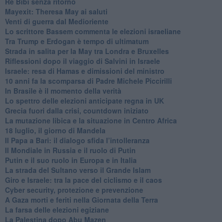
Re Bibi senza ritorno
Mayexit: Theresa May ai saluti
Venti di guerra dal Medioriente
Lo scrittore Bassem commenta le elezioni israeliane
Tra Trump e Erdogan è tempo di ultimatum
Strada in salita per la May tra Londra e Bruxelles
Riflessioni dopo il viaggio di Salvini in Israele
Israele: resa di Hamas e dimissioni del ministro
10 anni fa la scomparsa di Padre Michele Piccirilli
In Brasile è il momento della verità
Lo spettro delle elezioni anticipate regna in UK
Grecia fuori dalla crisi, countdown iniziato
La mutazione libica e la situazione in Centro Africa
18 luglio, il giorno di Mandela
Il Papa a Bari: il dialogo sfida l’intolleranza
Il Mondiale in Russia e il ruolo di Putin
Putin e il suo ruolo in Europa e in Italia
La strada del Sultano verso il Grande Islam
Giro e Israele: tra la pace del ciclismo e il caos
Cyber security, protezione e prevenzione
A Gaza morti e feriti nella Giornata della Terra
La farsa delle elezioni egiziane
La Palestina dopo Abu Mazen