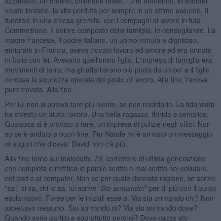
azzardato, un cretino, chiunque fosse, l'urto tremendo, lo scooter
volato lontano, la vita perduta per sempre in un attimo assurdo. Il
funerale in una chiesa gremita, con i compagni di lavoro in tuta.
Commozione. Il dolore composto della famiglia, le condoglianze. La
madre francese, il padre italiano, un uomo minuto e dignitoso,
emigrato in Francia, aveva trovato lavoro ed amore ed era tornato
in Italia con lei. Avevano quell'unico figlio. L'impresa di famiglia era
movimenti di terra, ma gli affari erano più pochi da un po' e il figlio
cercava la sicurezza operaia del posto di lavoro. Alla fine, l'aveva
pure trovata. Alla fine.
Per lui non si poteva fare più niente, se non ricordarlo. La fidanzata
ha chiesto un aiuto: lavoro. Una bella ragazza, florida e semplice.
Qualcosa si è provato a fare, un'impresa di pulizie negli uffici. Non
so se è andato a buon fine. Per Natale mi è arrivato un messaggio
di auguri che diceva: David non c'è più.
Alla fine torno sul maledetto
T9
, correttore di ultima generazione
che completa e rettifica le parole scritte o mal scritte nel cellulare,
nel pad o al computer. Non so per quale dannata ragione, se scrivo
"
sa",
si sa, chi lo sa
,
lui scrive "
Sto arrivando!"
per di più con il punto
esclamativo. Forse per le iniziali
esse a
. Ma sta arrivando chi? Non
aspettavo nessuno. Sto arrivando io? Ma sto arrivando dove?
Quando sono partito e soprattutto perché? Dove cazzo sto