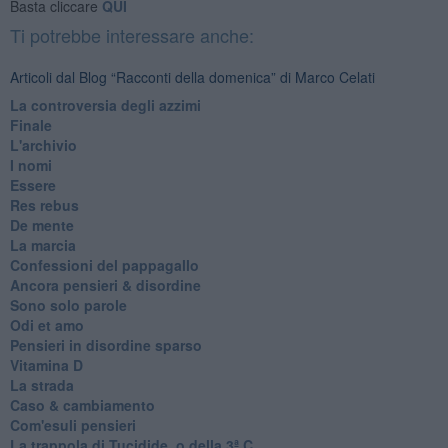
Basta cliccare
QUI
Ti potrebbe interessare anche:
Articoli dal Blog “Racconti della domenica” di Marco Celati
La controversia degli azzimi
Finale
L'archivio
I nomi
Essere
Res rebus
De mente
La marcia
Confessioni del pappagallo
Ancora pensieri & disordine
Sono solo parole
Odi et amo
Pensieri in disordine sparso
Vitamina D
La strada
Caso & cambiamento
Com'esuli pensieri
La trappola di Tucidide, o della 3ª C