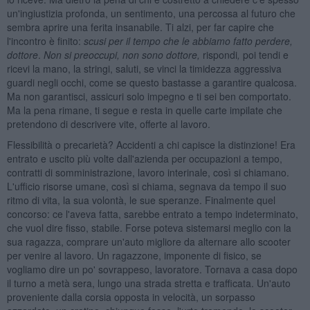
un'ingiustizia profonda, un sentimento, una percossa al futuro che
sembra aprire una ferita insanabile. Ti alzi, per far capire che
l'incontro è finito:
scusi per il tempo che le abbiamo fatto perdere,
dottore
.
Non si preoccupi, non sono dottore,
rispondi
,
poi tendi e
ricevi la mano, la stringi, saluti, se vinci la timidezza aggressiva
guardi negli occhi, come se questo bastasse a garantire qualcosa.
Ma non garantisci, assicuri solo impegno e ti sei ben comportato.
Ma la pena rimane, ti segue e resta in quelle carte impilate che
pretendono di descrivere vite, offerte al lavoro.
Flessibilità o precarietà? Accidenti a chi capisce la distinzione! Era
entrato e uscito più volte dall'azienda per occupazioni a tempo,
contratti di somministrazione, lavoro interinale, così si chiamano.
L'ufficio risorse umane, così si chiama, segnava da tempo il suo
ritmo di vita, la sua volontà, le sue speranze. Finalmente quel
concorso: ce l'aveva fatta, sarebbe entrato a tempo indeterminato,
che vuol dire fisso, stabile. Forse poteva sistemarsi meglio con la
sua ragazza, comprare un'auto migliore da alternare allo scooter
per venire al lavoro. Un ragazzone, imponente di fisico, se
vogliamo dire un po' sovrappeso, lavoratore. Tornava a casa dopo
il turno a metà sera, lungo una strada stretta e trafficata. Un'auto
proveniente dalla corsia opposta in velocità, un sorpasso