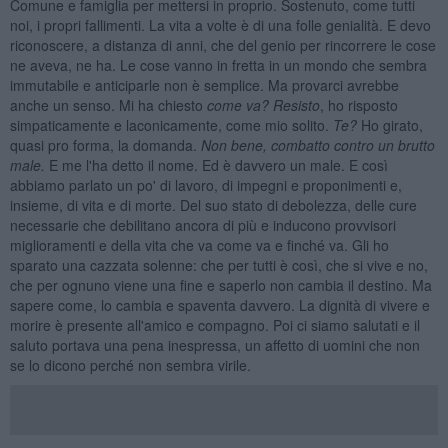
Comune e famiglia per mettersi in proprio. Sostenuto, come tutti
noi, i propri fallimenti. La vita a volte è di una folle genialità. E devo
riconoscere, a distanza di anni, che del genio per rincorrere le cose
ne aveva, ne ha. Le cose vanno in fretta in un mondo che sembra
immutabile e anticiparle non è semplice. Ma provarci avrebbe
anche un senso. Mi ha chiesto
come va?
Resisto
, ho risposto
simpaticamente e laconicamente, come mio solito.
Te?
Ho girato,
quasi pro forma, la domanda.
Non bene, combatto contro un brutto
male.
E me l'ha detto il nome. Ed è davvero un male. E così
abbiamo parlato un po' di lavoro, di impegni e proponimenti e,
insieme, di vita e di morte. Del suo stato di debolezza, delle cure
necessarie che debilitano ancora di più e inducono provvisori
miglioramenti e della vita che va come va e finché va. Gli ho
sparato una cazzata solenne: che per tutti è così, che si vive e no,
che per ognuno viene una fine e saperlo non cambia il destino. Ma
sapere come, lo cambia e spaventa davvero. La dignità di vivere e
morire è presente all'amico e compagno. Poi ci siamo salutati e il
saluto portava una pena inespressa, un affetto di uomini che non
se lo dicono perché non sembra virile.