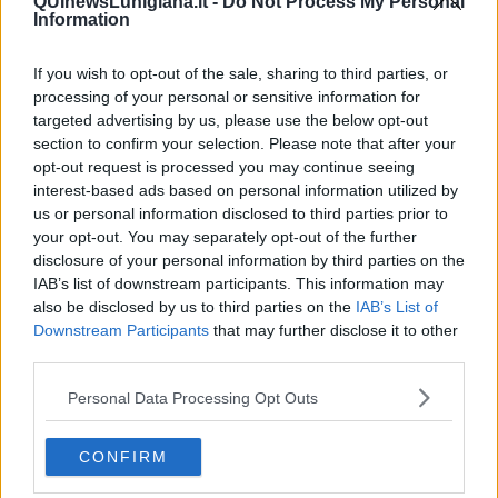
Poeta
QUInewsLunigiana.it -
Do Not Process My Personal
Information
​La colpa - Memorie del commissario
Autunno
Gracias a la vida
If you wish to opt-out of the sale, sharing to third parties, or
Somnium
processing of your personal or sensitive information for
Fly me to the moon
targeted advertising by us, please use the below opt-out
Hop!
section to confirm your selection. Please note that after your
O sonho de um prisioneiro
opt-out request is processed you may continue seeing
Memòrias
interest-based ads based on personal information utilized by
Sto qui
us or personal information disclosed to third parties prior to
Scrivi
your opt-out. You may separately opt-out of the further
Bestiario
disclosure of your personal information by third parties on the
Pillole
IAB’s list of downstream participants. This information may
Veglia
also be disclosed by us to third parties on the
IAB’s List of
​“D” come delitto
Downstream Participants
that may further disclose it to other
D
third parties.
Belle lettere
25 Aprile
Personal Data Processing Opt Outs
Todo el bien, todo el mal
Silenzio
Le parole
CONFIRM
​L’Australiana
Le stelle del jazz