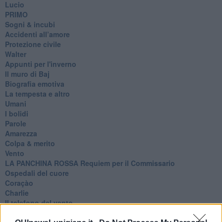
Lucio
PRIMO
Sogni & incubi
Accidenti all’amore
Protezione civile
Walter
Appunti per l'inverno
Il muro di Baj
Biografia emotiva
La tempesta e altro
Umani
I bolidi
Parole
Amarezza
Colpa & merito
Vento
​LA PANCHINA ROSSA Requiem per il Commissario
Ospedali del cuore
Coraçào
Charlie
Il telefono del vento
Testamento & Commiato