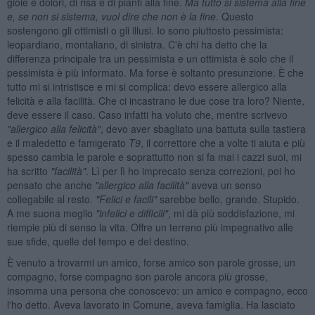
gioie e dolori, di risa e di pianti alla fine.
Ma tutto si sistema alla fine
e, se non si sistema, vuol dire che non è la fine
. Questo
sostengono gli ottimisti o gli illusi. Io sono piuttosto pessimista:
leopardiano, montaliano, di sinistra. C'è chi ha detto che la
differenza principale tra un pessimista e un ottimista è solo che il
pessimista è più informato. Ma forse è soltanto presunzione. È che
tutto mi si intristisce e mi si complica: devo essere allergico alla
felicità e alla facilità. Che ci incastrano le due cose tra loro? Niente,
deve essere il caso. Caso infatti ha voluto che, mentre scrivevo
"allergico alla felicit
à
"
, devo aver sbagliato una battuta sulla tastiera
e il maledetto e famigerato
T9
, il correttore che a volte ti aiuta e più
spesso cambia le parole e soprattutto non si fa mai i cazzi suoi, mi
ha scritto
"facilit
à
"
. Lì per lì ho imprecato senza correzioni, poi ho
pensato che anche
"allergico alla facilit
à
"
aveva un senso
collegabile al resto.
"Felici e facili"
sarebbe bello, grande. Stupido.
A me suona meglio
"infelici e difficili"
, mi dà più soddisfazione, mi
riempie più di senso la vita. Offre un terreno più impegnativo alle
sue sfide, quelle del tempo e del destino.
È venuto a trovarmi un amico, forse amico son parole grosse, un
compagno, forse compagno son parole ancora più grosse,
insomma una persona che conoscevo: un amico e compagno, ecco
l'ho detto. Aveva lavorato in Comune, aveva famiglia. Ha lasciato