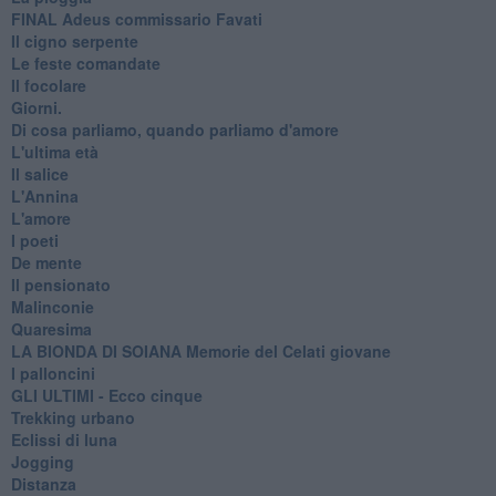
FINAL Adeus commissario Favati
Il cigno serpente
Le feste comandate
Il focolare
Giorni.
Di cosa parliamo, quando parliamo d'amore
L'ultima età
Il salice
L'Annina
L'amore
I poeti
De mente
Il pensionato
Malinconie
Quaresima
LA BIONDA DI SOIANA Memorie del Celati giovane
I palloncini
GLI ULTIMI - Ecco cinque
Trekking urbano
Eclissi di luna
Jogging
Distanza