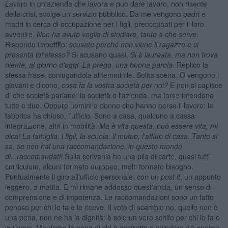
Lavoro in un'azienda che lavora e può dare lavoro, non risente
della crisi, svolge un servizio pubblico. Da me vengono padri e
madri in cerca di occupazione per i figli, preoccupati per il loro
avvenire.
Non ha avuto voglia di studiare, tanto a che serve
.
Rispondo impettito:
scusate perché non viene il ragazzo e si
presenta lui stesso?
Si scusano quasi.
Si è laureata, ma non trova
niente, al giorno d'oggi. La prego, una buona parola
. Replico la
stessa frase, coniugandola al femminile. Solita scena. O vengono i
giovani e dicono,
cosa fa la vostra società per noi?
E non si capisce
di che società parlano: la società o l'azienda, ma forse intendono
tutte e due. Oppure uomini e donne che hanno perso il lavoro: la
fabbrica ha chiuso, l'ufficio. Sono a casa, qualcuno a cassa
integrazione, altri in mobilità.
Ma è vita questa, può essere vita, mi
dica! La famiglia, i figli, la scuola, il mutuo, l'affitto di casa. Tanto si
sa, se non hai una raccomandazione, in questo mondo
di...raccomandati!
Sulla scrivania ho una pila di carte, quasi tutti
curriculum, alcuni formato europeo, molti formato bisogno.
Puntualmente li giro all'ufficio personale, con un
post it
, un appunto
leggero, a matita. E mi rimane addosso quest'ansia, un senso di
comprensione e di impotenza. Le raccomandazioni sono un fatto
penoso per chi le fa e le riceve. Il voto di scambio no, quello non è
una pena, non ne ha la dignità: è solo un vero schifo per chi lo fa o
lo riceve. Ma dietro la pena di chi è costretto a chiedere c'è spesso