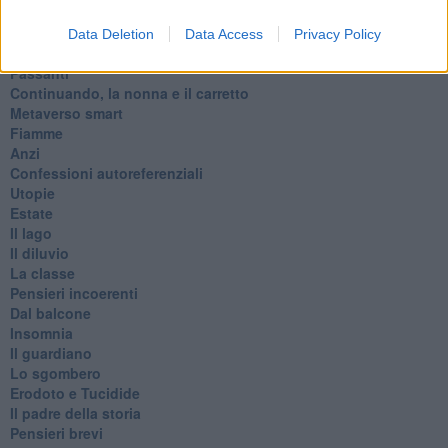
Vita & morte
Auguri
Data Deletion
Data Access
Privacy Policy
Moro
Passanti
Continuando, la nonna e il carretto
Metaverso smart
Fiamme
Anzi
Confessioni autoreferenziali
Utopie
Estate
Il lago
Il diluvio
La classe
Pensieri incoerenti
Dal balcone
Insomnia
Il guardiano
Lo sgombero
Erodoto e Tucidide
Il padre della storia
Pensieri brevi