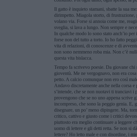
Il gatto è inquieto stamani, sbatte la sua m
dirimpetto. Miagola storto, di frustrazione, 
volano via. Forse si annoia come me, reagisc
sveglia, si lava a lungo. Non sempre e nece
In qualche modo lo sono stato anch’io per i
forse non del tutto a torto. Io ho fatto pegg
vita di relazioni, di conoscenze e di avvent
non sono nemmeno roba mia. Non c’è nulla di
questa vita bislacca.
Tempo fa scrivevo poesie. Da giovane chi non
gioventù. Me ne vergognavo, non era cosa d
petto. A calcio comunque non ero così male,
Andavo discretamente anche nella corsa e p
s’intende, che se non nuotavi ti tranciavi i 
provengono che se no uno appena scrive gli 
incompreso, che sono la peggio genia. E, g
disegnare, un po’ meno dipingere. Ma, torn
critico, cattivo e giusto come i critici devo
piuttosto era meglio continuare a leggere c
uomo di lettere e gli detti retta. Se non si d
lettere? Ho letto male e con disordine, i mie