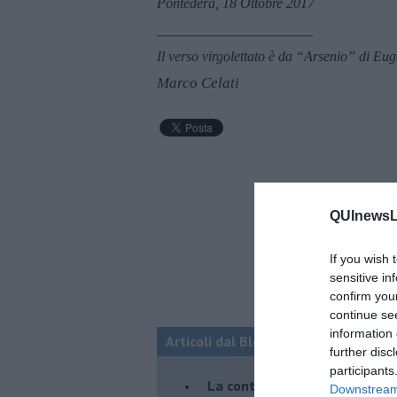
Pontedera, 18 Ottobre 2017
______________________
Il verso virgolettato è da “Arsenio” di Eu
Marco Celati
QUInewsLu
If you wish 
sensitive in
confirm you
continue se
information 
Articoli dal Blog “Racconti della do
further disc
participants
La controversia degli azzimi
Downstream 