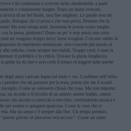
rivevo e ho continuato a scrivere nella clandestinità, a parte
sastiche e volutamente lunghe. Dopo un inizio evocato,
a ricerca di un bel finale, una fine migliore. Le parole non mi
arlo. Bisogna che ci pensi e che non piova. Pensare che la
imenti! Ma sono tempi aridi. Insomma le poesie erano lunghe.
 con la prosa, piuttosto? Dopo un po’ e non senza una certa
cconti mi vengono troppo brevi, forse svogliati. Cercano subito la
 popolato di esperienze atomizzate, non concede più spazio al
 alle critiche, come sempre inevitabili. Troppo corti, è stata la
ntentare il pubblico e la critica. Trovare la giusta lunghezza
a gente ha da fare e non certo il tempo di leggere tutte queste
e degli anni; caricare legna sul mulo e via. Confidare nell’oblio.
i pensieri che mi passano per la testa, prima che me li scordi.
l risveglio. Come se valessero chissà che cosa. Ma non importa:
za, un ricordo e il ricordo di un amore: amore tradito, amore
nzone che ascolti o canticchi a orecchio, confondendo musica e
lte per sentire o spiegarsi qualcosa. Come le cose che si
 vita. Ma un senso c’è sempre alla fine. Un tempo perduto,
e
“questo giorno or piovorno ora acceso”
. Come un canto