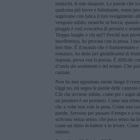
traslochi, le mie diaspore. Le poesie che sc
qualcuna più breve e fulminante, erano pro
seguivano con fatica il loro svolgimento all
vengono subito, neanche in bocca, quando p
pioggia è così evocativa di pensieri e sent
Troppo lunghe e chi sei?! Perché non provi
insofferenza, ho provato con la prosa. I ra
loro fine. È il mondo che è frammentario e
romanzo, ho detto per giustificarmi di fronte
risposta, prova con la poesia. È difficile co
d’onda dei sentimenti e del tempo. Che poi l
cazzate.
Non ho mai appuntato niente lungo il correr
Oggi no, mi segno le parole delle canzoni o 
Ciò che avviene subito, come per i sogni a
un pensiero è un pensiero. Come una tristez
che a volte non vale la pena. Come una ca
parole. Servono per passare il tempo e a vo
scrivono senza senso, che poco senso ha la
come un ritmo in battere e in levare. Com
minore.