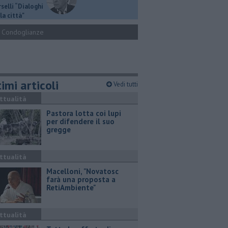
selli “Dialoghi
la città"
Condoglianze
imi articoli
Vedi tutti
ttualità
Pastora lotta coi lupi
per difendere il suo
gregge
ttualità
Macelloni, "Novatosc
farà una proposta a
RetiAmbiente"
ttualità