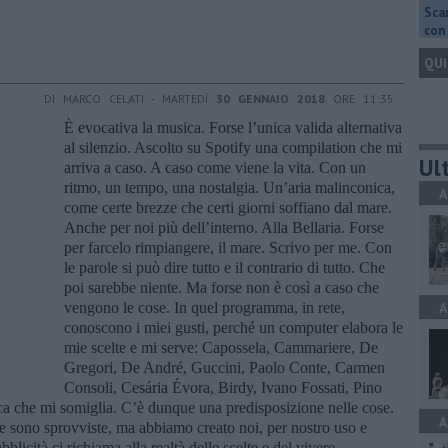
Scar
con 
QUI
DI MARCO CELATI - MARTEDÌ
30 GENNAIO 2018
ORE 11:35
È evocativa la musica. Forse l’unica valida alternativa
al silenzio. Ascolto su Spotify una compilation che mi
Ult
arriva a caso. A caso come viene la vita. Con un
ritmo, un tempo, una nostalgia. Un’aria malinconica,
A
come certe brezze che certi giorni soffiano dal mare.
Anche per noi più dell’interno. Alla Bellaria. Forse
per farcelo rimpiangere, il mare. Scrivo per me. Con
le parole si può dire tutto e il contrario di tutto. Che
poi sarebbe niente. Ma forse non è così a caso che
vengono le cose. In quel programma, in rete,
A
conoscono i miei gusti, perché un computer elabora le
mie scelte e mi serve: Capossela, Cammariere, De
Gregori, De André, Guccini, Paolo Conte, Carmen
Consoli, Cesária Évora, Birdy, Ivano Fossati, Pino
a che mi somiglia. C’è dunque una predisposizione nelle cose.
A
e sono sprovviste, ma abbiamo creato noi, per nostro uso e
licità ci richiama alla realtà delle scelte e del vivere.