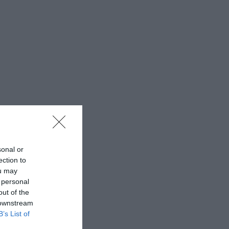
sonal or
ection to
ou may
 personal
out of the
 downstream
B’s List of