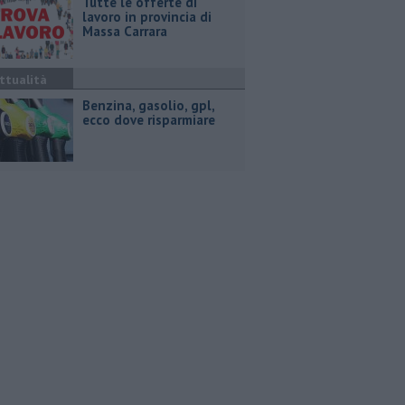
​Tutte le offerte di
lavoro in provincia di
Massa Carrara
ttualità
​Benzina, gasolio, gpl,
ecco dove risparmiare