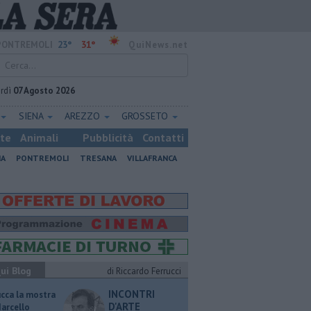
23°
31°
PONTREMOLI
QuiNews.net
rdì
07 Agosto 2026
SIENA
AREZZO
GROSSETO
ste
Animali
Pubblicità
Contatti
NA
PONTREMOLI
TRESANA
VILLAFRANCA
ui Blog
di Riccardo Ferrucci
INCONTRI
ucca la mostra
D'ARTE
Marcello