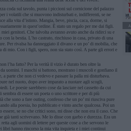
ezza coda sul tavolo, punta i piccioni sul cornicione del palazzo
per i volatili che si muovono indisturbati e, indifferenti, se ne
e alla vita d’istinto. Mangia, beve, piscia, caca, dorme, si
A
ssariamente in quest’ordine. È stato un regalo per me dai figli.
 miei genitori. Che talvolta avranno avuto anche da ridirci su e
io con la bestia. L’ho castrato, rinchiuso in casa, privato di una
ure. Per rivalsa ha danneggiato il divano e un po’ di mobilia, che
 mio. Con i figli, spero, non sia stato così. A parte gli errori e
 l’ha fatto? Per la verità il vizio è durato ben oltre la
a uomini. I maschi si battono, mostrano i muscoli e gonfiano il
 a parte che non ci vedevo e passare la palla mi disturbava.
ure nel nuoto, dopo aver imparato a nuotare agli scogli,
piedi. Le poesie sarebbero cose da lasciare nel cassetto da cui
sembra di essere un poeta o uno scrittore e per di più
ià che sono a fare outing, confesso che un po’ mi riusciva pure
ando alla poesia, ho pubblicato e vinto anche qualcosa. Poi un
no essere, se no che critici sono, mi disse che non era il caso. Che
he già tanti scrivevano. Me lo disse con garbo e durezza. Era un
à retta agli uomini di lettere per queste cose a che servono le
i libri hanno rincorso la mia vita inquieta e i miei continui