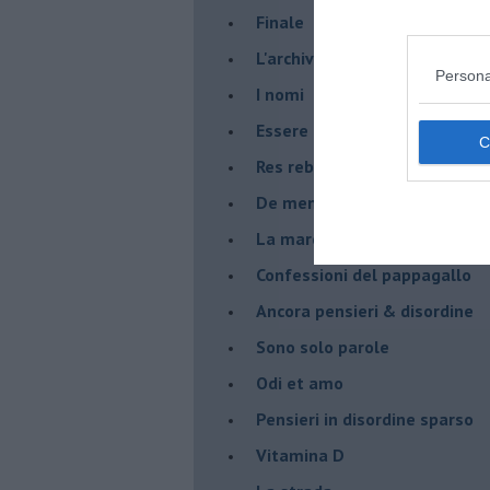
Finale
L'archivio
Persona
I nomi
Essere
Res rebus
De mente
La marcia
Confessioni del pappagallo
Ancora pensieri & disordine
Sono solo parole
Odi et amo
Pensieri in disordine sparso
Vitamina D