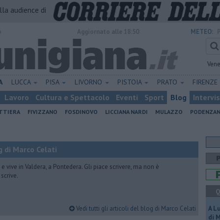
alla audience di
o
Aggiornato alle 18:50
METEO:
Vene
A
LUCCA
PISA
LIVORNO
PISTOIA
PRATO
FIRENZE
Lavoro
Cultura e Spettacolo
Eventi
Sport
Blog
Intervi
ATTIERA
FIVIZZANO
FOSDINOVO
LICCIANA NARDI
MULAZZO
PODENZA
 di Marco Celati
vive in Valdera, a Pontedera. Gli piace scrivere, ma non è
scrive.
Q
Vedi tutti gli articoli del blog di Marco Celati
A L
di 