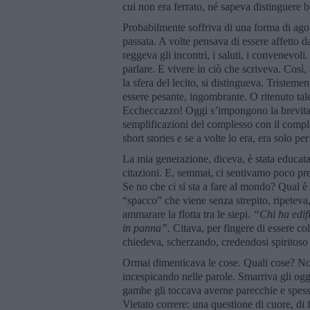
cui non era ferrato, né sapeva distinguere b
Probabilmente soffriva di una forma di agor
passata. A volte pensava di essere affetto 
reggeva gli incontri, i saluti, i convenevol
parlare. E vivere in ciò che scriveva. Così
la sfera del lecito, si distingueva. Tristem
essere pesante, ingombrante. O ritenuto tale
Eccheccazzo! Oggi s’impongono la brevitas, 
semplificazioni del complesso con il compl
short stories e se a volte lo era, era solo p
La mia generazione, diceva, è stata educata 
citazioni. E, semmai, ci sentivamo poco pr
Se no che ci si sta a fare al mondo? Qual è 
“spacco” che viene senza strepito, ripeteva
ammarare la flotta tra le siepi.
“Chi ha edif
in panna”.
Citava, per fingere di essere c
chiedeva, scherzando, credendosi spiritoso 
Ormai dimenticava le cose. Quali cose? No
incespicando nelle parole. Smarriva gli ogg
gambe gli toccava averne parecchie e spes
Vietato correre: una questione di cuore, di f