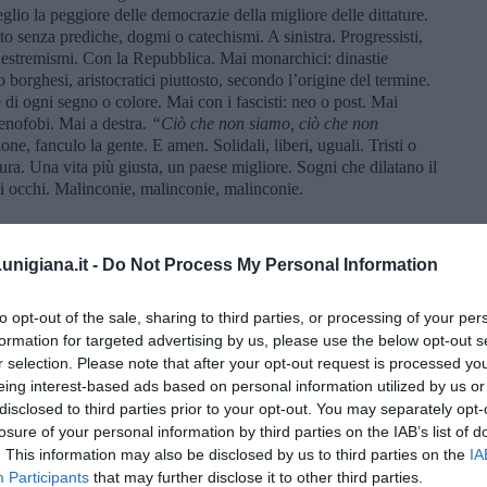
glio la peggiore delle democrazie della migliore delle dittature.
o senza prediche, dogmi o catechismi. A sinistra. Progressisti,
i estremismi. Con la Repubblica. Mai monarchici: dinastie
borghesi, aristocratici piuttosto, secondo l’origine del termine.
e di ogni segno o colore. Mai con i fascisti: neo o post. Mai
 xenofobi. Mai a destra.
“Ciò che non siamo, ciò che non
one, fanculo la gente. E amen. Solidali, liberi, uguali. Tristi o
ra. Una vita più giusta, un paese migliore. Sogni che dilatano il
i occhi. Malinconie, malinconie, malinconie.
nigiana.it -
Do Not Process My Personal Information
to opt-out of the sale, sharing to third parties, or processing of your per
formation for targeted advertising by us, please use the below opt-out s
r selection. Please note that after your opt-out request is processed y
eing interest-based ads based on personal information utilized by us or
disclosed to third parties prior to your opt-out. You may separately opt-
losure of your personal information by third parties on the IAB’s list of
. This information may also be disclosed by us to third parties on the
IA
Participants
that may further disclose it to other third parties.