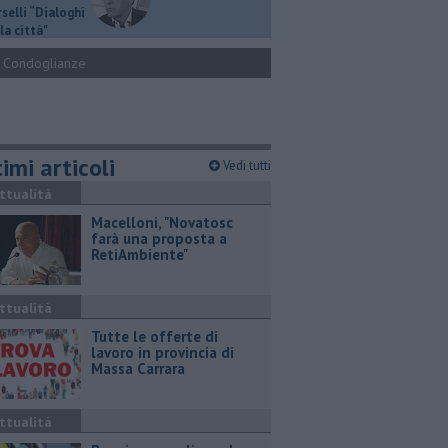
selli “Dialoghi
la città"
Condoglianze
imi articoli
Vedi tutti
ttualità
Macelloni, "Novatosc
farà una proposta a
RetiAmbiente"
ttualità
​Tutte le offerte di
lavoro in provincia di
Massa Carrara
ttualità