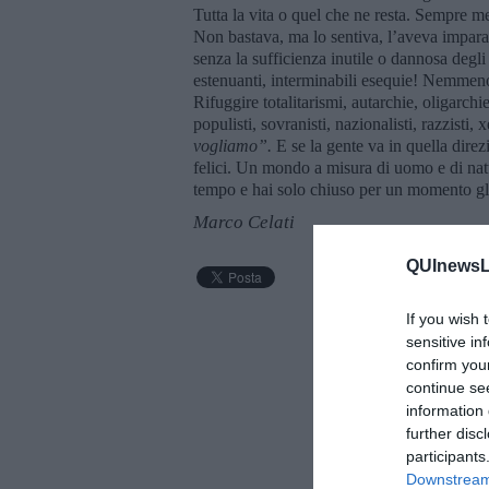
Tutta la vita o quel che ne resta. Sempre me
Non bastava, ma lo sentiva, l’aveva imparat
senza la sufficienza inutile o dannosa degl
estenuanti, interminabili esequie! Nemmeno 
Rifuggire totalitarismi, autarchie, oligarchi
populisti, sovranisti, nazionalisti, razzisti,
vogliamo”.
E se la gente va in quella direzi
felici. Un mondo a misura di uomo e di natu
tempo e hai solo chiuso per un momento gl
Marco Celati
QUInewsLu
If you wish 
sensitive in
confirm you
continue se
information 
further disc
participants
Downstream 