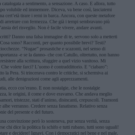
atalogata a sentimento, a sensazione. A caso. E allora, tutto
mpo volubile ed immemore. Diceva, va bene così, lasciatemi
una cert’età tirare i remi in barca. Ancora, con queste metafore
di arretrare con fermezza. Che già i tempi sembravano più
ansia del risveglio. Non è facile vivere, andare avanti.
scritti? Danno una falsa immagine di te, servono solo a metterti
 Cosa sono? Racconti, per quanto possibile brevi? Testi?
ciocchezze. “Nugae” prosastiche e scazonti, nel senso di
mportanza -e se la danno- che con Catullo, oltretutto, non hanno
esistere alla scrittura, sfuggire a quel vizio vanitoso. Mi
. Che volete farci? L’uomo è contraddittorio. E “ciabaro”:
to la Pera. Si trincerava contro le critiche, si schermiva ai
audi, alle denigrazioni come agli apprezzamenti.
tia, ecco cos’erano. E non nostalgie, che le nostalgie
ezza, le origini, il come e dove eravamo. Che andava meglio
ori, tristezze, stati d’animo, disincanti, crepuscoli. Tramonti
Le albe verranno. Credere senza fanatismo. Relativo senza
nie del presente e del futuro.
una convinzione però lo sosteneva, pur senza verità, senza
e chi dice la politica fa schifo e tutti rubano, tutti sono uguali!
votare e decidere! Ignavi. Con i democratici nel bene e nel male.