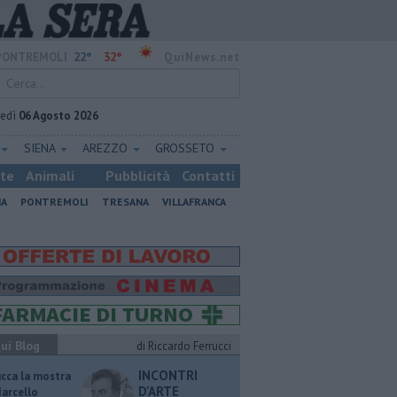
22°
32°
PONTREMOLI
QuiNews.net
vedì
06 Agosto 2026
SIENA
AREZZO
GROSSETO
ste
Animali
Pubblicità
Contatti
NA
PONTREMOLI
TRESANA
VILLAFRANCA
ui Blog
di Riccardo Ferrucci
INCONTRI
ucca la mostra
D'ARTE
Marcello