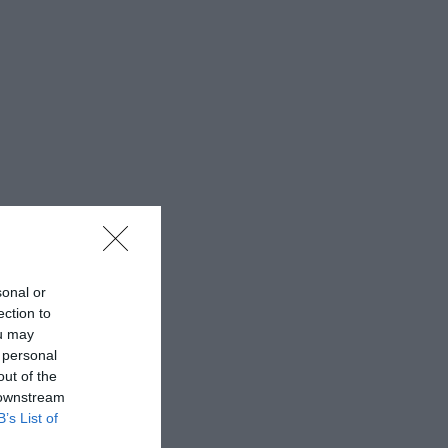
sonal or
ection to
ou may
 personal
out of the
 downstream
B’s List of