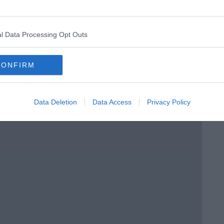
menica” di Marco Celati
l Data Processing Opt Outs
CONFIRM
Data Deletion
Data Access
Privacy Policy