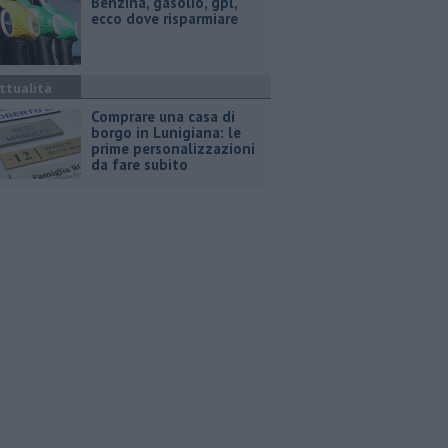
​Benzina, gasolio, gpl,
ecco dove risparmiare
ttualità
Comprare una casa di
borgo in Lunigiana: le
prime personalizzazioni
da fare subito