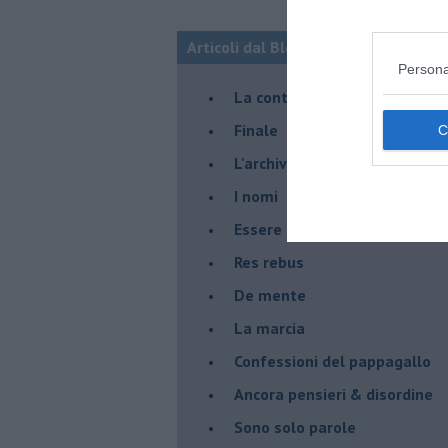
Articoli dal Blog “Racconti della do
Persona
La controversia degli azzimi
Finale
L'archivio
I nomi
Essere
Res rebus
De mente
La marcia
Confessioni del pappagallo
Ancora pensieri & disordine
Sono solo parole