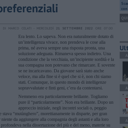
oreferenziali
Scar
con 
QUI
DI MARCO CELATI - MERCOLEDÌ
21 SETTEMBRE 2022
ORE 07:00
Era lento. Lo sapeva. Non era naturalmente dotato di
un’intelligenza vivace, non prendeva le cose alla
Ult
prima, né aveva sempre una risposta pronta, una
soluzione adeguata. Rimaneva spesso indietro. Una
A
condizione che la vecchiaia, un’incipiente sordità e la
sua compagna non potevano che rimarcare. E sovente
se ne incaricavano. Da giovane sarà stato anche
veloce, ma alla fine si è quel che si è, non chi siamo
stati. Comunque, in questo mondo di intelligenze
sopravvalutate e finti geni, c’era da contentarsi.
A
Nemmeno era particolarmente brillante. Togliamo
pure il “particolarmente”. Non era brillante. Dopo un
approccio iniziale, negli incontri sociali o, peggio
ne stava “mutànghero”, morettianamente in disparte, per gran
 niente da aggiungere alla compagnia degli astanti e alla loro
A
i profondeva nella dissertazione del più e del meno, materie su