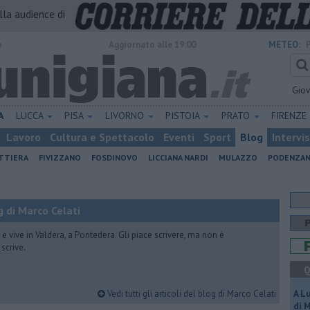
alla audience di
o
Aggiornato alle 19:00
METEO:
Gio
A
LUCCA
PISA
LIVORNO
PISTOIA
PRATO
FIRENZE
Lavoro
Cultura e Spettacolo
Eventi
Sport
Blog
Intervi
ATTIERA
FIVIZZANO
FOSDINOVO
LICCIANA NARDI
MULAZZO
PODENZA
 di Marco Celati
vive in Valdera, a Pontedera. Gli piace scrivere, ma non è
scrive.
Q
Vedi tutti gli articoli del blog di Marco Celati
A L
di 