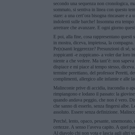
secondo una sequenza non cronologica, ma c
sommato, si sentiva in linea con questo te
stare: a una cert’ora bisogna rincasare e a 
indolenti sulle barche! Insomma era tempo 
arretrare che avanzare. E ogni giorno quest’
E poi, alla fine, cosa rappresentano questi 
in mostra, diceva, impietosa, la compagna.
Pe(n)santi leggerezze? Presunzioni di sé, s
zoppicanti -e zoppicano- a voler dar loro i
niente a che vedere. Ma tant’è: non sapeva r
dispiace e mi piace al tempo stesso, diceva
termine perettiano, del professor Peretti, det
complimenti, allergico alle infamie e alle l
Malinconie prive di accidia, iracondia o apa
rimpiangono e lodano il passato: la giovin
quando andava peggio, che non è vero. Disam
che sanno di esserlo, senza fingersi albe. 
assoluto. Essere senza definizione. Malinco
Perché, lento, opaco, pesante, smemorato, 
certezze. A senso l’aveva capito. A quel paes
Al diavolo chi non vota e lascia agli altri 