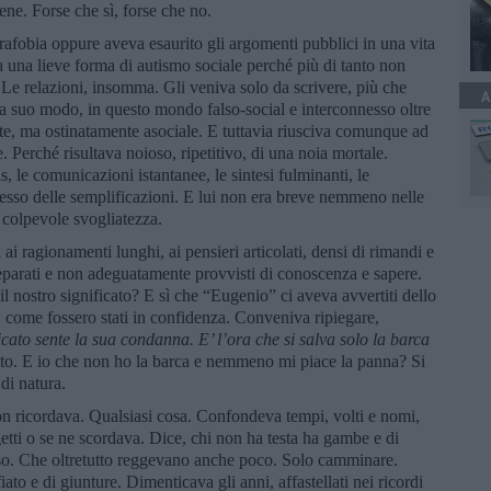
ene. Forse che sì, forse che no.
afobia oppure aveva esaurito gli argomenti pubblici in una vita
da una lieve forma di autismo sociale perché più di tanto non
i. Le relazioni, insomma. Gli veniva solo da scrivere, più che
A
, a suo modo, in questo mondo falso-social e interconnesso oltre
ente, ma ostinatamente asociale. E tuttavia riusciva comunque ad
. Perché risultava noioso, ripetitivo, di una noia mortale.
le comunicazioni istantanee, le sintesi fulminanti, le
esso delle semplificazioni. E lui non era breve nemmeno nelle
er colpevole svogliatezza.
ai ragionamenti lunghi, ai pensieri articolati, densi di rimandi e
eparati e non adeguatamente provvisti di conoscenza e sapere.
il nostro significato? E sì che “Eugenio” ci aveva avvertiti dello
, come fossero stati in confidenza. Conveniva ripiegare,
icato sente la sua condanna. E
’ l
’ora che si salva solo la barca
olto. E io che non ho la barca e nemmeno mi piace la panna? Si
di natura.
n ricordava. Qualsiasi cosa. Confondeva tempi, volti e nomi,
etti o se ne scordava. Dice, chi non ha testa ha gambe e di
so. Che oltretutto reggevano anche poco. Solo camminare.
iato e di giunture. Dimenticava gli anni, affastellati nei ricordi