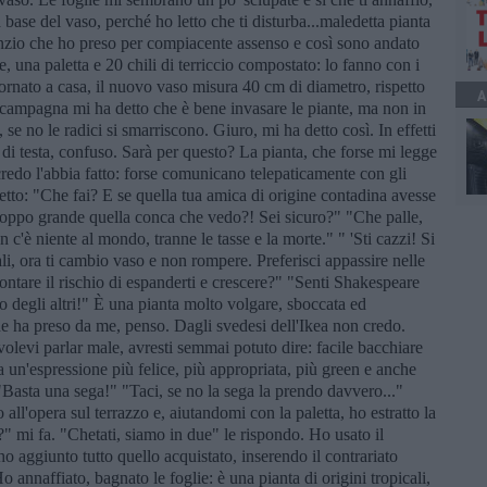
la base del vaso, perché ho letto che ti disturba...maledetta pianta
lenzio che ho preso per compiacente assenso e così sono andato
 una paletta e 20 chili di terriccio compostato: lo fanno con i
tornato a casa, il nuovo vaso misura 40 cm di diametro, rispetto
A
n campagna mi ha detto che è bene invasare le piante, ma non in
 se no le radici si smarriscono. Giuro, mi ha detto così. In effetti
 di testa, confuso. Sarà per questo? La pianta, che forse mi legge
credo l'abbia fatto: forse comunicano telepaticamente con gli
etto: "Che fai? E se quella tua amica di origine contadina avesse
roppo grande quella conca che vedo?! Sei sicuro?" "Che palle,
c'è niente al mondo, tranne le tasse e la morte." " 'Sti cazzi! Si
ali, ora ti cambio vaso e non rompere. Preferisci appassire nelle
frontare il rischio di espanderti e crescere?" "Senti Shakespeare
ulo degli altri!" È una pianta molto volgare, sboccata ed
e ha preso da me, penso. Dagli svedesi dell'Ikea non credo.
volevi parlar male, avresti semmai potuto dire: facile bacchiare
ta un'espressione più felice, più appropriata, più green e anche
" "Basta una sega!" "Taci, se no la sega la prendo davvero..."
ll'opera sul terrazzo e, aiutandomi con la paletta, ho estratto la
?" mi fa. "Chetati, siamo in due" le rispondo. Ho usato il
ho aggiunto tutto quello acquistato, inserendo il contrariato
 annaffiato, bagnato le foglie: è una pianta di origini tropicali,