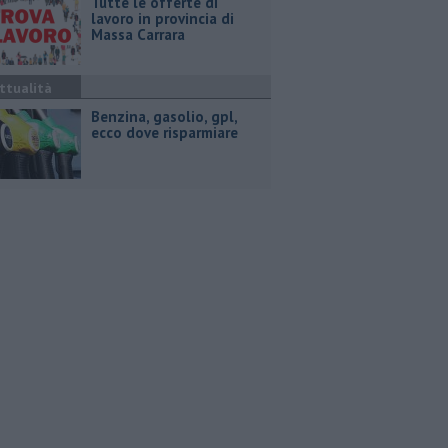
​Tutte le offerte di
lavoro in provincia di
Massa Carrara
ttualità
​Benzina, gasolio, gpl,
ecco dove risparmiare