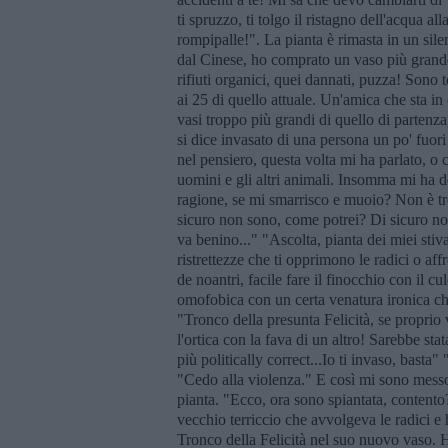
ti spruzzo, ti tolgo il ristagno dell'acqua al
rompipalle!". La pianta è rimasta in un si
dal Cinese, ho comprato un vaso più grande,
rifiuti organici, quei dannati, puzza! Sono 
ai 25 di quello attuale. Un'amica che sta i
vasi troppo più grandi di quello di partenza,
si dice invasato di una persona un po' fuori
nel pensiero, questa volta mi ha parlato, o 
uomini e gli altri animali. Insomma mi ha d
ragione, se mi smarrisco e muoio? Non è t
sicuro non sono, come potrei? Di sicuro non 
va benino..." "Ascolta, pianta dei miei stiv
ristrettezze che ti opprimono le radici o af
de noantri, facile fare il finocchio con il c
omofobica con un certa venatura ironica ch
"Tronco della presunta Felicità, se proprio 
l'ortica con la fava di un altro! Sarebbe sta
più politically correct...Io ti invaso, basta
"Cedo alla violenza." E così mi sono messo a
pianta. "Ecco, ora sono spiantata, contento
vecchio terriccio che avvolgeva le radici e 
Tronco della Felicità nel suo nuovo vaso. Ho