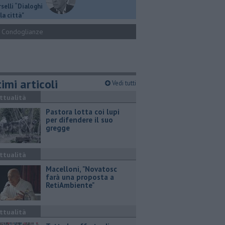
selli “Dialoghi
la città"
Condoglianze
imi articoli
Vedi tutti
ttualità
Pastora lotta coi lupi
per difendere il suo
gregge
ttualità
Macelloni, "Novatosc
farà una proposta a
RetiAmbiente"
ttualità