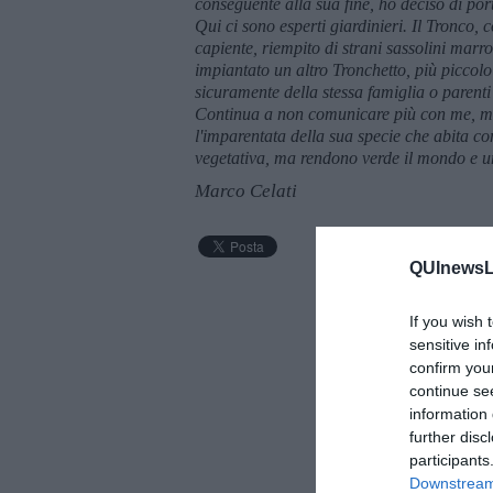
conseguente alla sua fine, ho deciso di por
Qui ci sono esperti giardinieri. Il Tronco, 
capiente, riempito di strani sassolini marr
impiantato un altro Tronchetto, più piccolo
sicuramente della stessa famiglia o parenti 
Continua a non comunicare più con me, ma 
l'imparentata della sua specie che abita con
vegetativa, ma rendono verde il mondo e un
Marco Celati
QUInewsLu
If you wish 
sensitive in
confirm you
continue se
information 
further disc
participants
Downstream 