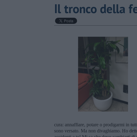
Il tronco della f
cura: annaffiare, potare o prodigarmi in tutt
sono versato. Ma non divaghiamo. Ho detto al
accidenti a te! Mi sa che devo cambiarti di 