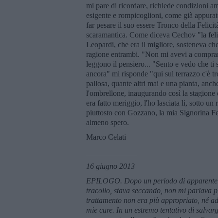
mi pare di ricordare, richiede condizioni am
esigente e rompicoglioni, come già appurato
far pesare il suo essere Tronco della Felici
scaramantica. Come diceva Cechov "la felic
Leopardi, che era il migliore, sosteneva che
ragione entrambi. "Non mi avevi a comprare,
leggono il pensiero... "Sento e vedo che ti
ancora" mi risponde "qui sul terrazzo c'è t
pallosa, quante altri mai e una pianta, an
l'ombrellone, inaugurando così la stagione e
era fatto meriggio, l'ho lasciata lì, sotto 
piuttosto con Gozzano, la mia Signorina Fel
almeno spero.
Marco Celati
_____________
16 giugno 2013
EPILOGO. Dopo un periodo di apparente ri
tracollo, stava seccando, non mi parlava più
trattamento non era più appropriato, né ade
mie cure. In un estremo tentativo di salvargl