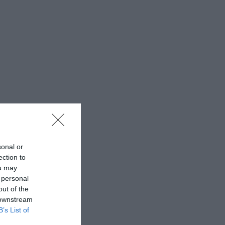
sonal or
ection to
ou may
 personal
out of the
 downstream
B’s List of