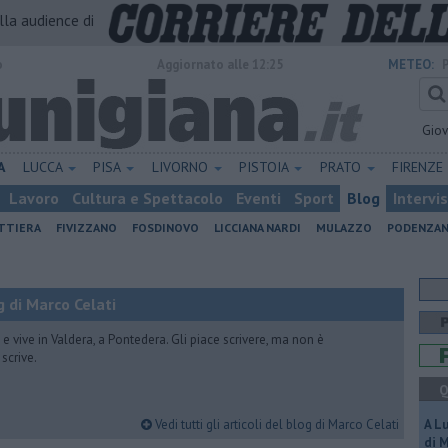
alla audience di
o
Aggiornato alle 12:25
METEO:
Gio
A
LUCCA
PISA
LIVORNO
PISTOIA
PRATO
FIRENZE
Lavoro
Cultura e Spettacolo
Eventi
Sport
Blog
Intervi
ATTIERA
FIVIZZANO
FOSDINOVO
LICCIANA NARDI
MULAZZO
PODENZA
 di Marco Celati
vive in Valdera, a Pontedera. Gli piace scrivere, ma non è
scrive.
Q
Vedi tutti gli articoli del blog di Marco Celati
A L
di 