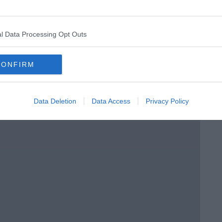
menica” di Marco Celati
l Data Processing Opt Outs
CONFIRM
Data Deletion
Data Access
Privacy Policy