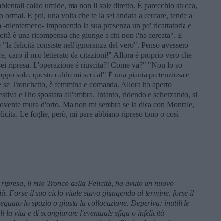
bientali caldo umide, ma non il sole diretto. È parecchio stucca,
 ormai. E poi, una volta che te la sei andata a cercare, tende a
tà -nientemeno- imponendo la sua presenza un po' ricattatoria e
ità è una ricompensa che giunge a chi non l'ha cercata". E
 "la felicità consiste nell'ignoranza del vero". Penso avessero
 caro il mio letterato da citazioni!" Allora è proprio vero che
 sei ripresa. L'operazione é riuscita?! Come va?" "Non lo so
roppo sole, questo caldo mi secca!" È una pianta pretenziosa e
che se Tronchetto, è femmina e comanda. Allora ho aperto
stiva e l'ho spostata all'ombra. Intanto, ridendo e scherzando, si
un rovente muro d'orto. Ma non mi sembra se la dica con Montale,
icita. Le foglie, però, mi pare abbiano ripreso tono o così
presa, il mio Tronco della Felicità, ha avuto un nuovo
. Forse il suo ciclo vitale stava giungendo al termine, forse il
guato lo spazio o giusta la collocazione. Deperiva: inutili le
i la vita e di scongiurare l'eventuale sfiga o infelicità