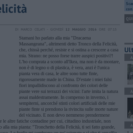
elicità
Scar
con 
QUI
DI MARCO CELATI - GIOVEDÌ
12 MAGGIO 2016
ORE 07:15
Stamani ho parlato alla mia "Dracaena
Massangeana", altrimenti detto Tronco della Felicità,
Ult
che, chissà perché, resiste e si ostina a crescere a casa
mia. Strano: ne posso forse trarre auspici positivi?!
A
L'ho comprata a sconto all'Ikea, ma non è da montare,
non è di legno o di plastica, è vera, anzi è l'unica
pianta vera di casa, le altre sono tutte finte,
rigorosamente made in China. D'estate i miei falsi
fiori impallidiscono al confronto dei colori delle
piante vere sui terrazzi dei vicini: l'arte imita la natura
A
assai maldestramente. In compenso in inverno, i
sempiterni, ancorché stinti colori artificiali delle mie
piante finte si prendono la rivincita sulle morte nature
del vicinato. E non devo nemmeno prendermene
e le altre fatiche contadine per cui, cittadino industriale, non
A
la mia pianta: "Tronchetto della Felicità, ti sei fatto grande,
vaso. Le foglie mi sembrano un po' sciupate e sì che ti annaffio,