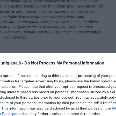
tare la pianta via da casa e regalarla all'azienda dove lavoro.
come evidenzia la foto, è stato trapiantato in un vaso ancora più
oni che ne garantiscono la conservazione e nel vaso è stato
 con foglie di diversa forma e screziato colore: sono
prossimi. La mia pianta si è ripresa e ora sta nel mio ufficio.
mi piace pensare che se la intenda con l'imparentato o
 lei nel vaso, al piano terreno. Le piante fanno una vita un po'
 poco più felice.
nigiana.it -
Do Not Process My Personal Information
to opt-out of the sale, sharing to third parties, or processing of your per
formation for targeted advertising by us, please use the below opt-out s
r selection. Please note that after your opt-out request is processed y
eing interest-based ads based on personal information utilized by us or
disclosed to third parties prior to your opt-out. You may separately opt-
losure of your personal information by third parties on the IAB’s list of
. This information may also be disclosed by us to third parties on the
IA
Participants
that may further disclose it to other third parties.