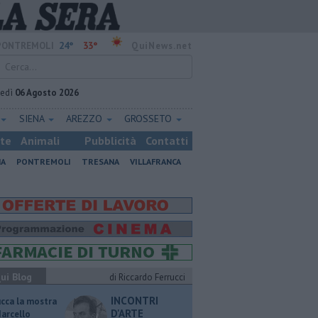
24°
33°
PONTREMOLI
QuiNews.net
vedì
06 Agosto 2026
SIENA
AREZZO
GROSSETO
ste
Animali
Pubblicità
Contatti
NA
PONTREMOLI
TRESANA
VILLAFRANCA
ui Blog
di Riccardo Ferrucci
INCONTRI
ucca la mostra
D'ARTE
Marcello