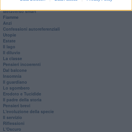
Continuando, la nonna e il carretto
Metaverso smart
Fiamme
Anzi
Confessioni autoreferenziali
Utopie
Estate
Il lago
Il diluvio
La classe
Pensieri incoerenti
Dal balcone
Insomnia
Il guardiano
Lo sgombero
Erodoto e Tucidide
Il padre della storia
Pensieri brevi
L'evoluzione della specie
Il servizio
Riflessioni
L'Oscuro