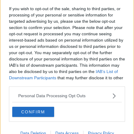
Somnium
Fly me to the moon
If you wish to opt-out of the sale, sharing to third parties, or
Hop!
processing of your personal or sensitive information for
O sonho de um prisioneiro
targeted advertising by us, please use the below opt-out
Memòrias
section to confirm your selection. Please note that after your
Sto qui
opt-out request is processed you may continue seeing
Scrivi
interest-based ads based on personal information utilized by
Bestiario
us or personal information disclosed to third parties prior to
Pillole
your opt-out. You may separately opt-out of the further
Veglia
disclosure of your personal information by third parties on the
​“D” come delitto
IAB’s list of downstream participants. This information may
D
also be disclosed by us to third parties on the
IAB’s List of
Belle lettere
Downstream Participants
that may further disclose it to other
25 Aprile
third parties.
Todo el bien, todo el mal
Silenzio
Personal Data Processing Opt Outs
Le parole
​L’Australiana
Le stelle del jazz
CONFIRM
Vita & morte
Auguri
Moro
Passanti
Data Deletion
Data Access
Privacy Policy