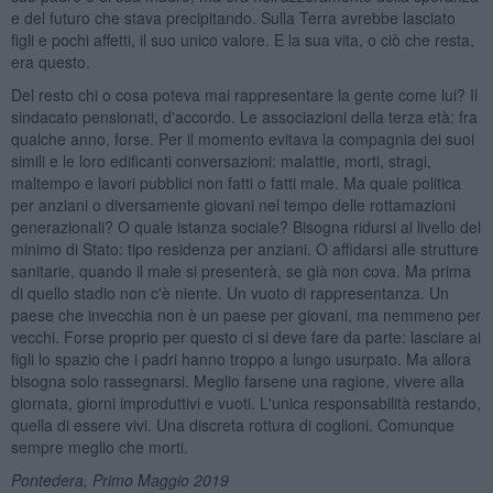
e del futuro che stava precipitando. Sulla Terra avrebbe lasciato
figli e pochi affetti, il suo unico valore. E la sua vita, o ciò che resta,
era questo.
Del resto chi o cosa poteva mai rappresentare la gente come lui? Il
sindacato pensionati, d'accordo. Le associazioni della terza età: fra
qualche anno, forse. Per il momento evitava la compagnia dei suoi
simili e le loro edificanti conversazioni: malattie, morti, stragi,
maltempo e lavori pubblici non fatti o fatti male. Ma quale politica
per anziani o diversamente giovani nel tempo delle rottamazioni
generazionali? O quale istanza sociale? Bisogna ridursi al livello del
minimo di Stato: tipo residenza per anziani. O affidarsi alle strutture
sanitarie, quando il male si presenterà, se già non cova. Ma prima
di quello stadio non c'è niente. Un vuoto di rappresentanza. Un
paese che invecchia non è un paese per giovani, ma nemmeno per
vecchi. Forse proprio per questo ci si deve fare da parte: lasciare ai
figli lo spazio che i padri hanno troppo a lungo usurpato. Ma allora
bisogna solo rassegnarsi. Meglio farsene una ragione, vivere alla
giornata, giorni improduttivi e vuoti. L'unica responsabilità restando,
quella di essere vivi. Una discreta rottura di coglioni. Comunque
sempre meglio che morti.
Pontedera, Primo Maggio 2019