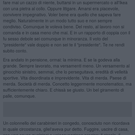
fare mai un cazzo di niente, buttarsi in un supermercato o all'Ikea
con una pietra al collo. Oppure litigare. Amarsi era piacevole,
convivere impegnativo. Voler bene era quello che sapeva fare
meglio. Naturalmente in un modo tutto suo e non sempre
condiviso. Comunque le voleva bene. Del resto, al lavoro non si
comanda e in casa meno che mai. E in un rapporto di coppia con il
fu sesso debole sei comunque in minoranza. Il voto del
"presidente" vale doppio e non sei te il "presidente". Te ne rendi
subito conto.
Era andato in pensione, ormai: la minima. E se la godeva alla
grande. Sempre lavorato, ma versamenti meno. Un versamento al
ginocchio sinistro, semmai, che lo perseguitava, eredità di velleità
sportive. Vita disordinata e imprevidente. Vita di merda. Paese di
merda. Società di merda. Concetto leggermente monotematico, ma
sufficientemente chiaro. E chissà se giusto. Un bel giramento di
palle, comunque.
Un colonnello dei carabinieri in congedo, conosciuto non ricordava
in quale circostanza, gliel'aveva pur detto. Fuggire, uscire di casa,
con una scusa qualsiasi o un'occupazione precisa: il circolo, il