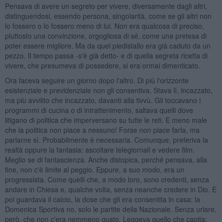
Pensava di avere un segreto per vivere, diversamente dagli altri,
distinguendosi, essendo persona, singolarità, come se gli altri non
lo fossero o lo fossero meno di lui. Non era qualcosa di preciso,
piuttosto una convinzione, orgogliosa di sé, come una pretesa di
poter essere migliore. Ma da quel piedistallo era già caduto da un
pezzo. Il tempo passa -s'è già detto- e di quella segreta ricetta di
vivere, che presumeva di possedere, si era ormai dimenticato.
Ora faceva seguire un giorno dopo l'altro. Di più l'orizzonte
esistenziale e previdenziale non gli consentiva. Stava lì, incazzato,
ma più avvilito che incazzato, davanti alla tivvù. Gli toccavano i
programmi di cucina o di intrattenimento, saltava quelli dove
litigano di politica che imperversano su tutte le reti. E meno male
che la politica non piace a nessuno! Forse non piace farla, ma
parlarne sì. Probabilmente è necessaria. Comunque, preferiva la
realtà oppure la fantasia: ascoltare telegiornali e vedere film.
Meglio se di fantascienza. Anche distopica, perché pensava, alla
fine, non c'è limite al peggio. Eppure, a suo modo, era un
progressista. Come quelli che, a modo loro, sono credenti, senza
andare in Chiesa e, qualche volta, senza neanche credere in Dio. E
poi guardava il calcio, la dose che gli era consentita in casa: la
Domenica Sportiva no, solo le partite della Nazionale. Senza urlare,
però, che non c'era nemmeno gusto. Leggeva quello che capita: