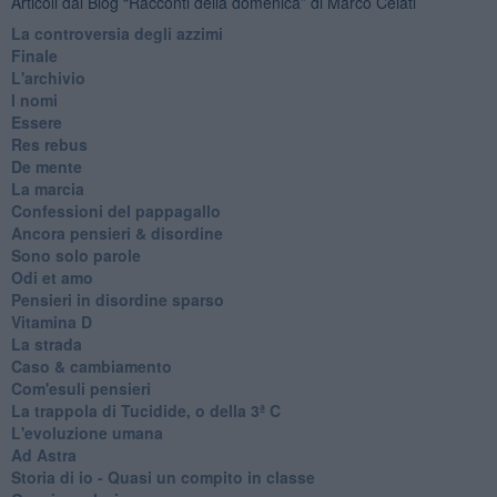
Articoli dal Blog “Racconti della domenica” di Marco Celati
La controversia degli azzimi
Finale
L'archivio
I nomi
Essere
Res rebus
De mente
La marcia
Confessioni del pappagallo
Ancora pensieri & disordine
Sono solo parole
Odi et amo
Pensieri in disordine sparso
Vitamina D
La strada
Caso & cambiamento
Com'esuli pensieri
La trappola di Tucidide, o della 3ª C
L'evoluzione umana
Ad Astra
Storia di io - Quasi un compito in classe