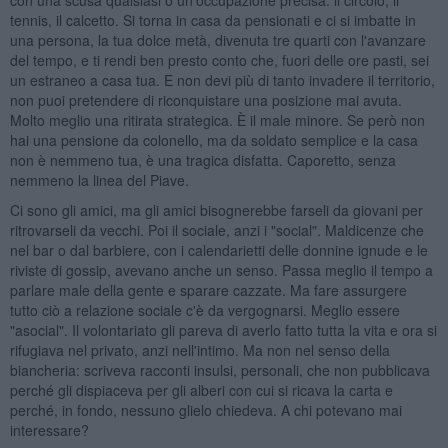
tennis, il calcetto. Si torna in casa da pensionati e ci si imbatte in
una persona, la tua dolce metà, divenuta tre quarti con l'avanzare
del tempo, e ti rendi ben presto conto che, fuori delle ore pasti, sei
un estraneo a casa tua. E non devi più di tanto invadere il territorio,
non puoi pretendere di riconquistare una posizione mai avuta.
Molto meglio una ritirata strategica. È il male minore. Se però non
hai una pensione da colonello, ma da soldato semplice e la casa
non è nemmeno tua, è una tragica disfatta. Caporetto, senza
nemmeno la linea del Piave.
Ci sono gli amici, ma gli amici bisognerebbe farseli da giovani per
ritrovarseli da vecchi. Poi il sociale, anzi i "social". Maldicenze che
nel bar o dal barbiere, con i calendarietti delle donnine ignude e le
riviste di gossip, avevano anche un senso. Passa meglio il tempo a
parlare male della gente e sparare cazzate. Ma fare assurgere
tutto ciò a relazione sociale c'è da vergognarsi. Meglio essere
"asocial". Il volontariato gli pareva di averlo fatto tutta la vita e ora si
rifugiava nel privato, anzi nell'intimo. Ma non nel senso della
biancheria: scriveva racconti insulsi, personali, che non pubblicava
perché gli dispiaceva per gli alberi con cui si ricava la carta e
perché, in fondo, nessuno glielo chiedeva. A chi potevano mai
interessare?