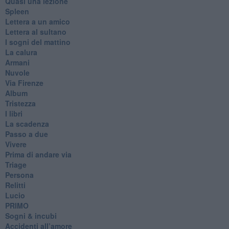
Quasi una lezione
Spleen
Lettera a un amico
Lettera al sultano
I sogni del mattino
La calura
Armani
Nuvole
Via Firenze
Album
Tristezza
I libri
La scadenza
Passo a due
Vivere
Prima di andare via
Triage
Persona
Relitti
Lucio
PRIMO
Sogni & incubi
Accidenti all’amore