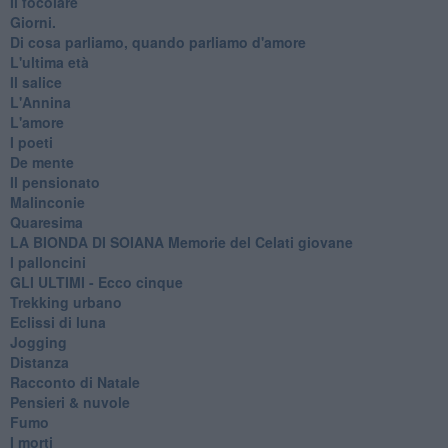
Il focolare
Giorni.
Di cosa parliamo, quando parliamo d'amore
L'ultima età
Il salice
L'Annina
L'amore
I poeti
De mente
Il pensionato
Malinconie
Quaresima
LA BIONDA DI SOIANA Memorie del Celati giovane
I palloncini
GLI ULTIMI - Ecco cinque
Trekking urbano
Eclissi di luna
Jogging
Distanza
Racconto di Natale
Pensieri & nuvole
Fumo
I morti