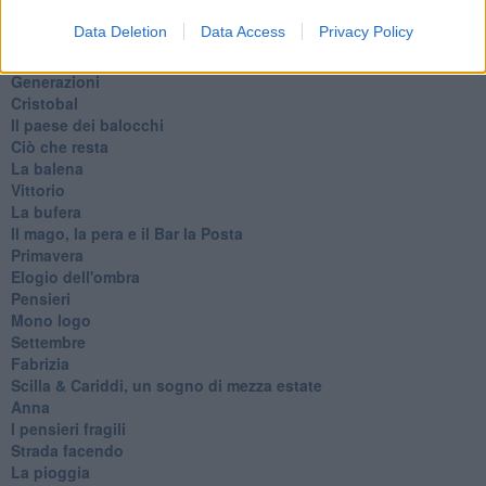
Il servizio
Data Deletion
Data Access
Privacy Policy
Riflessioni
L'Oscuro
Generazioni
Cristobal
Il paese dei balocchi
Ciò che resta
La balena
Vittorio
La bufera
Il mago, la pera e il Bar la Posta
Primavera
Elogio dell'ombra
Pensieri
Mono logo
Settembre
Fabrizia
​Scilla & Cariddi, un sogno di mezza estate
Anna
I pensieri fragili
Strada facendo
La pioggia