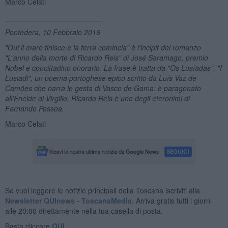
Marco Celati
________________________
Pontedera, 10 Febbraio 2016
"Qui il mare finisce e la terra comincia" è l'incipit del romanzo
"L'anno della morte di Ricardo Reis" di José Saramago, premio
Nobel e concittadino onorario. La frase è tratta da "
Os Lus
í
adas
", "I
Lusiadi",
un poema
portoghese epico scritto da Luí
s Vaz de
Cam
õ
es che narra le gesta di Vasco de Gama: è paragonato
all'Eneide di Virgilio. Ricardo Reis è uno degli eteronimi di
Fernando Pessoa.
Marco Celati
Se vuoi leggere le notizie principali della Toscana iscriviti alla
Newsletter QUInews - ToscanaMedia.
Arriva gratis tutti i giorni
alle 20:00 direttamente nella tua casella di posta.
Basta cliccare
QUI