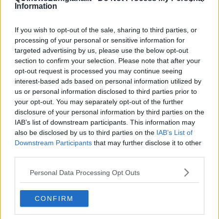
Vita & morte
Information
Auguri
Moro
Passanti
If you wish to opt-out of the sale, sharing to third parties, or
Continuando, la nonna e il carretto
processing of your personal or sensitive information for
Metaverso smart
targeted advertising by us, please use the below opt-out
Fiamme
section to confirm your selection. Please note that after your
Anzi
opt-out request is processed you may continue seeing
Confessioni autoreferenziali
interest-based ads based on personal information utilized by
Utopie
us or personal information disclosed to third parties prior to
Estate
your opt-out. You may separately opt-out of the further
Il lago
disclosure of your personal information by third parties on the
Il diluvio
IAB’s list of downstream participants. This information may
La classe
also be disclosed by us to third parties on the
IAB’s List of
Pensieri incoerenti
Downstream Participants
that may further disclose it to other
Dal balcone
third parties.
Insomnia
Il guardiano
Personal Data Processing Opt Outs
Lo sgombero
Erodoto e Tucidide
Il padre della storia
CONFIRM
Pensieri brevi
L'evoluzione della specie