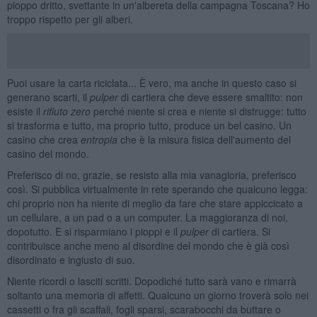
pioppo dritto, svettante in un'albereta della campagna Toscana? Ho
troppo rispetto per gli alberi.
Puoi usare la carta riciclata... È vero, ma anche in questo caso si
generano scarti, il
pulper
di cartiera che deve essere smaltito: non
esiste il
rifiuto zero
perché niente si crea e niente si distrugge: tutto
si trasforma e tutto, ma proprio tutto, produce un bel casino. Un
casino che crea
entropia
che è la misura fisica dell'aumento del
casino del mondo.
Preferisco di no, grazie, se resisto alla mia vanagloria, preferisco
così. Si pubblica virtualmente in rete sperando che qualcuno legga:
chi proprio non ha niente di meglio da fare che stare appiccicato a
un cellulare, a un pad o a un computer. La maggioranza di noi,
dopotutto. E si risparmiano i pioppi e il
pulper
di cartiera. Si
contribuisce anche meno al disordine del mondo che è già così
disordinato e ingiusto di suo.
Niente ricordi o lasciti scritti. Dopodiché tutto sarà vano e rimarrà
soltanto una memoria di affetti. Qualcuno un giorno troverà solo nei
cassetti o fra gli scaffali, fogli sparsi, scarabocchi da buttare o