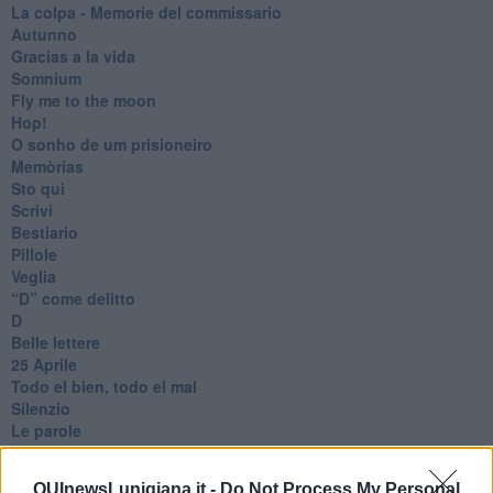
​La colpa - Memorie del commissario
Autunno
Gracias a la vida
Somnium
Fly me to the moon
Hop!
O sonho de um prisioneiro
Memòrias
Sto qui
Scrivi
Bestiario
Pillole
Veglia
​“D” come delitto
D
Belle lettere
25 Aprile
Todo el bien, todo el mal
Silenzio
Le parole
​L’Australiana
Le stelle del jazz
QUInewsLunigiana.it -
Do Not Process My Personal