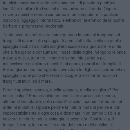
tuttalpiù conservare sotto altri documenti di privata o pubblica
inutilità o impilare tra i volumi di una polverosa libreria. Oppure
rinverrà qualche remoto
file
, perso in un computer o in qualche
diavolo di aggeggio informatico, elettronico, telefonico della nostra
barbara e progressiva modernità.
Tanto poco resterà e sarà come quando le onde si frangono sui
frangiflutti davanti alla spiaggia. Siamo stati tutta la vita su quella
spiaggia sabbiosa o sulla scogliera scoscesa a guardare le onde
che si frangono e consumano i massi delle dighe. Vengono le onde
a due a due, a tre a tre, in serie diverse, più calme o più
minacciose e noi siamo rimasti lì, al riparo, riparati dai frangiflutti.
Poi un giorno una mareggiata sovrasterà le dighe e si porterà via la
spiaggia o quel poco che resta di scogliera e rimarranno solo i
frangiflutti inutili ed il mare.
Perché sparisce la costa, quella spiaggia, quella scogliera? Per
nostra colpa? Perché abbiamo modificato qualcosa del corso,
altrimenti immutabile, della natura? O solo impercettibilmente nei
millenni mutabile. Oppure perché la natura muta di per sé e non
impercettibilmente e ogni cosa è destinata in un tempo visibile a
nascere e morire: noi, la spiaggia, la scogliera. Così la vita, il
tempo, il vento, le correnti, le onde del mare e del destino ci