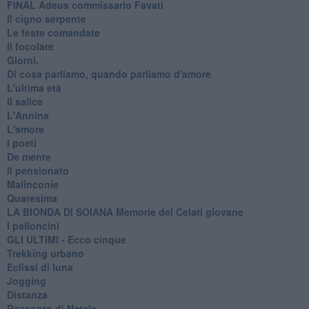
FINAL Adeus commissario Favati
Il cigno serpente
Le feste comandate
Il focolare
Giorni.
Di cosa parliamo, quando parliamo d'amore
L'ultima età
Il salice
L'Annina
L'amore
I poeti
De mente
Il pensionato
Malinconie
Quaresima
LA BIONDA DI SOIANA Memorie del Celati giovane
I palloncini
GLI ULTIMI - Ecco cinque
Trekking urbano
Eclissi di luna
Jogging
Distanza
Racconto di Natale