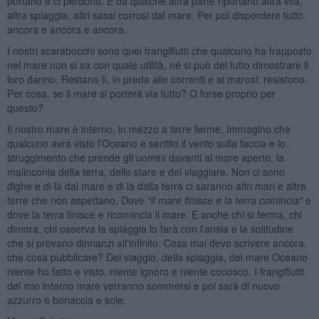
portano e ci perdono. E da qualche altra parte riportano altra vita,
altra spiaggia, altri sassi corrosi dal mare. Per poi disperdere tutto
ancora e ancora e ancora.
I nostri scarabocchi sono quei frangiflutti che qualcuno ha frapposto
nel mare non si sa con quale utilità, né si può del tutto dimostrare il
loro danno. Restano lì, in preda alle correnti e ai marosi: resistono.
Per cosa, se il mare si porterà via tutto? O forse proprio per
questo?
Il nostro mare è interno, in mezzo a terre ferme. Immagino che
qualcuno avrà visto l'Oceano e sentito il vento sulla faccia e lo
struggimento che prende gli uomini davanti al mare aperto, la
malinconia della terra, dello stare e del viaggiare. Non ci sono
dighe e di là dal mare e di là dalla terra ci saranno altri mari e altre
terre che non aspettano. Dove
"il mare finisce e la terra comincia"
e
dove la terra finisce e ricomincia il mare. E anche chi si ferma, chi
dimora, chi osserva la spiaggia lo farà con l'ansia e la solitudine
che si provano dinnanzi all'infinito. Cosa mai devo scrivere ancora,
che cosa pubblicare? Del viaggio, della spiaggia, del mare Oceano
niente ho fatto e visto, niente ignoro e niente conosco. I frangiflutti
del mio interno mare verranno sommersi e poi sarà di nuovo
azzurro e bonaccia e sole.