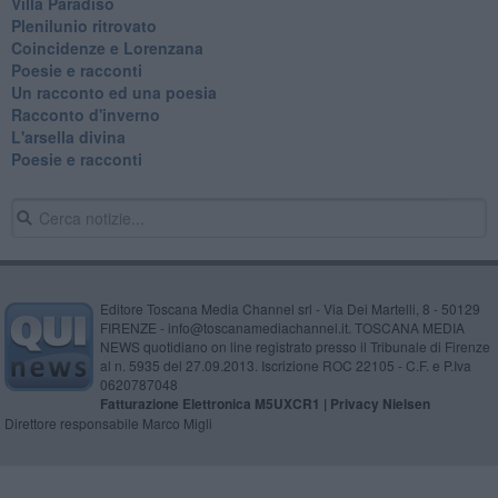
Villa Paradiso
Plenilunio ritrovato
Coincidenze e Lorenzana
Poesie e racconti
Un racconto ed una poesia
Racconto d'inverno
​L'arsella divina
Poesie e racconti
Editore Toscana Media Channel srl - Via Dei Martelli, 8 - 50129
FIRENZE - info@toscanamediachannel.it. TOSCANA MEDIA
NEWS quotidiano on line registrato presso il Tribunale di Firenze
al n. 5935 del 27.09.2013. Iscrizione ROC 22105 - C.F. e P.Iva
0620787048
Fatturazione Elettronica M5UXCR1 |
Privacy Nielsen
Direttore responsabile Marco Migli
Powered by
Aperion.it